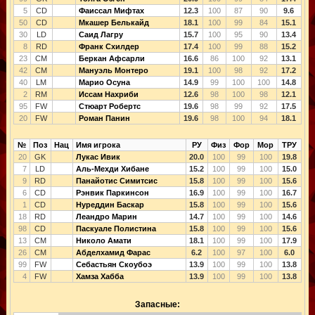
5
CD
Фаиссал Мифтах
12.3
100
87
90
9.6
50
CD
Мкашер Белькайд
18.1
100
99
84
15.1
30
LD
Саид Лагру
15.7
100
95
90
13.4
8
RD
Франк Схилдер
17.4
100
99
88
15.2
23
CM
Беркан Афсарли
16.6
86
100
92
13.1
42
CM
Мануэль Монтеро
19.1
100
98
92
17.2
40
LM
Марио Осуна
14.9
99
100
100
14.8
2
RM
Иссам Нахриби
12.6
98
100
98
12.1
95
FW
Стюарт Робертс
19.6
98
99
92
17.5
20
FW
Роман Панин
19.6
98
100
94
18.1
№
Поз
Нац
Имя игрока
РУ
Физ
Фор
Мор
ТРУ
20
GK
Лукас Ивик
20.0
100
99
100
19.8
7
LD
Аль-Мехди Хибане
15.2
100
99
100
15.0
9
RD
Панайотис Симитсис
15.8
100
99
100
15.6
6
CD
Рэнвик Паркинсон
16.9
100
99
100
16.7
1
CD
Нуреддин Баскар
15.8
100
99
100
15.6
18
RD
Леандро Марин
14.7
100
99
100
14.6
98
CD
Паскуале Полистина
15.8
100
99
100
15.6
13
CM
Николо Амати
18.1
100
99
100
17.9
26
CM
Абделхамид Фарас
6.2
100
97
100
6.0
99
FW
Себастьян Скоубоэ
13.9
100
99
100
13.8
4
FW
Хамза Хабба
13.9
100
99
100
13.8
Запасные: