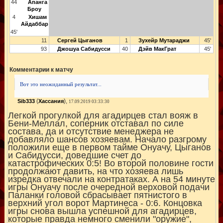
44
Апанга
Броу
4
Хишам
Айдаббар
45'
11
Сергей Цыганов
1
Зухейр Мутараджи
45'
93
Джошуа Сабидусси
40
Дэйв МакГрат
45'
Комментарии к матчу
Вот это неожиданный результат...
(
),
Sib333
Хассания
17.09.2019 03:33:30
Легкой прогулкой для агадирцев стал вояж в
Бени-Меллал, соперник отставал по силе
состава, да и отсутствие менеджера не
добавляло шансов хозяевам. Начало разгрому
положили еще в первом тайме Онуачу, Цыганов
и Сабидусси, доведшие счет до
катастрофических 0:5! Во второй половине гости
продолжают давить, на что хозяева лишь
изредка отвечали на контратаках. А на 54 минуте
игры Онуачу после очередной верховой подачи
Паланки головой сбрасывает пятнистого в
верхний угол ворот Мартинеса - 0:6. Концовка
игры снова вышла успешной для агадирцев,
которые правда немного сменили "оружие",