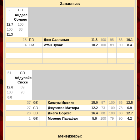
Запасные:
2
CD
Андрес
Солано
12.7
100
100
88
11.3
18
RD
Джо Салливан
11.8
100
98
86
10.1
4
CM
Итан Зубак
10.2
100
89
90
8.4
51
CD
Абдулайе
Сиссе
12.6
69
100
78
6.8
37
GK
Каллум Ирвинг
15.0
97
100
86
12.5
27
CD
Джузеппе Маттера
12.2
73
100
78
6.9
28
LD
Диего Борхес
16.4
88
100
88
12.7
1
GK
Морено Парафан
5.9
100
79
90
4.2
Менеджеры: