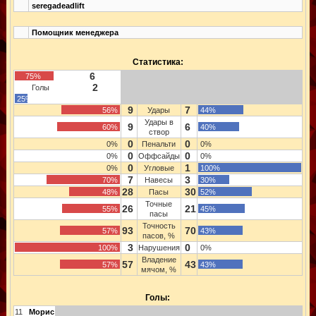
seregadeadlift
Помощник менеджера
Статистика:
6
75%
2
Голы
25%
9
7
56%
Удары
44%
Удары в
9
6
60%
40%
створ
0
0
0%
Пенальти
0%
0
0
0%
Оффсайды
0%
0
1
0%
Угловые
100%
7
3
70%
Навесы
30%
28
30
48%
Пасы
52%
Точные
26
21
55%
45%
пасы
Точность
93
70
57%
43%
пасов, %
3
0
100%
Нарушения
0%
Владение
57
43
57%
43%
мячом, %
Голы:
11
Морис