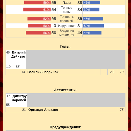
55
38
59%
Пасы
41%
Точные
54
34
61%
39%
пасы
Точность
98
89
52%
48%
пасов, %
3
3
50%
Нарушения
50%
Владение
56
44
56%
44%
мячом, %
Голы:
46
Виталий
Дейнеко
1:0
55'
14
Василий Лавринок
2:0
73'
Ассистенты:
17
Димитру
Хоровей
55'
21
Ормандо Алькапо
73'
Предупреждения: