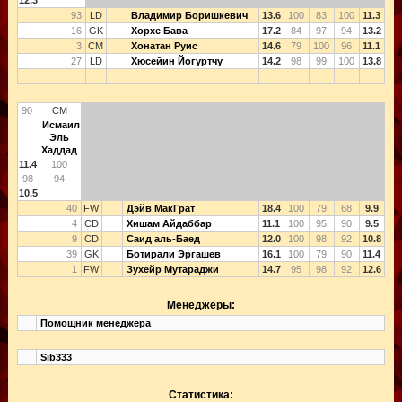
93
LD
Владимир Боришкевич
13.6
100
83
100
11.3
16
GK
Хорхе Бава
17.2
84
97
94
13.2
3
CM
Хонатан Руис
14.6
79
100
96
11.1
27
LD
Хюсейин Йогуртчу
14.2
98
99
100
13.8
90
CM
Исмаил
Эль
Хаддад
11.4
100
98
94
10.5
40
FW
Дэйв МакГрат
18.4
100
79
68
9.9
4
CD
Хишам Айдаббар
11.1
100
95
90
9.5
9
CD
Саид аль-Баед
12.0
100
98
92
10.8
39
GK
Ботирали Эргашев
16.1
100
79
90
11.4
1
FW
Зухейр Мутараджи
14.7
95
98
92
12.6
Менеджеры:
Помощник менеджера
Sib333
Статистика: