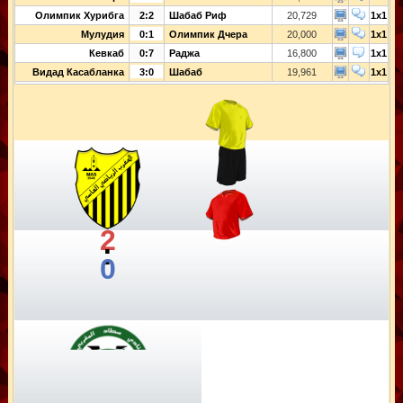
Олимпик Хурибга
2:2
Шабаб Риф
20,729
1x1
Мулудия
0:1
Олимпик Дчера
20,000
1x1
Кевкаб
0:7
Раджа
16,800
1x1
Видад Касабланка
3:0
Шабаб
19,961
1x1
2
:
0