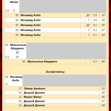
Матис
1:0
3'
30
Мохамед Аобо
ДУ
2:0
10'
30
Мохамед Аобо
Г
3:0
28'
30
Мохамед Аобо
ДУ
4:1
35'
30
Мохамед Аобо
Г
5:1
57'
30
Мохамед Аобо
Г
6:1
69'
50
Малькольм
Бёрджесс
ДУ
3:1
32'
50
Малькольм Бёрджесс
6:2
88'
Ассистенты:
30
Мохамед
Аобо
3'
17
Эймер Аревало
10'
34
Денрой Деннис
28'
11
Морис Матис
35'
34
Денрой Деннис
57'
34
Денрой Деннис
69'