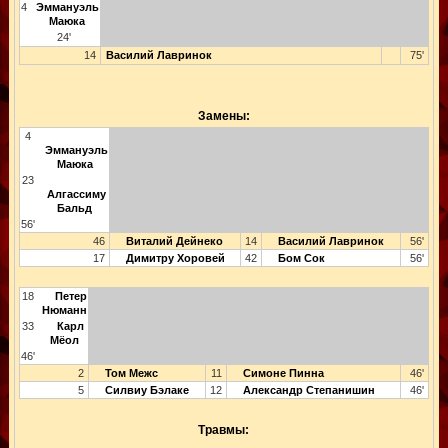
4
Эммануэль
Маюка
24'
14
Василий Лавринок
75'
Замены:
4
Эммануэль
Маюка
23
Алгассиму
Бальд
56'
46
Виталий Дейнеко
14
Василий Лавринок
56'
17
Димитру Хоровей
42
Бом Сок
56'
18
Петер
Нюманн
33
Карл
Мёол
46'
2
Том Межс
11
Симоне Пинна
46'
5
Силвиу Бэлаке
12
Александр Степанишин
46'
Травмы: