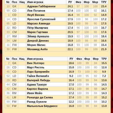
№
Поз
Нац
Имя игрока
РУ
Физ
Фор
Мор
ТРУ
10
GK
Адриан Габбаринни
24.1
97
100
100
23.4
99
CD
Лев Потапов
17.4
100
100
92
16.1
1
CD
Якуб Вензик
16.4
98
100
92
14.9
14
CD
Ярослав Суловский
17.5
100
98
100
17.2
95
LD
Марсио Азеведо
19.5
100
99
90
17.5
32
RD
Пётр Малярчик
17.4
96
100
100
16.7
33
CM
Марек Гартман
20.5
97
100
88
17.6
17
RM
Эймер Аревало
19.9
92
100
100
18.4
34
LM
Денрой Деннис
18.9
100
99
88
16.6
11
FW
Морис Матис
16.8
93
100
98
15.4
30
FW
Мохамед Аобо
22.1
100
99
100
21.9
№
Поз
Нац
Имя игрока
РУ
Физ
Фор
Мор
ТРУ
2
GK
Вин Уолтерс
18.6
100
99
84
15.5
26
CD
Март Ристль
15.8
100
100
80
12.6
45
CD
Ларс Брюрмейн
16.9
73
100
80
9.9
52
LD
Тайки Ватанабэ
9.2
100
95
82
7.2
29
RD
Валерий Лебедь
16.4
100
99
84
13.6
44
CM
Адама Траоре
17.0
100
99
86
14.5
42
CM
Карлос Варела
17.1
100
98
88
14.7
36
RM
Ивен Мойо
17.2
100
99
84
14.3
41
LM
Роналдо да Силва
17.4
100
99
88
15.2
99
FW
Рахид Оукили
12.2
100
100
84
10.2
50
FW
Малькольм Бёрджесс
16.8
100
98
84
13.8