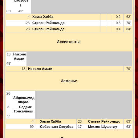
Скоубоэ
Г
0:1
49'
4
Хамза Хабба
0:2
62'
23
Стивен Рейнольдс
0:3
70'
23
Стивен Рейнольдс
0:4
84'
Ассистенты:
13
Николо
Амати
49'
13
Николо Амати
70'
Замены:
26
Абделхамид
Фарас
8
Седрик
Гонсалвеш
1'
4
Хамза Хабба
23
Стивен Рейнольдс
63'
99
Себастьян Скоубоэ
17
Мехмет Шушоглу
63'