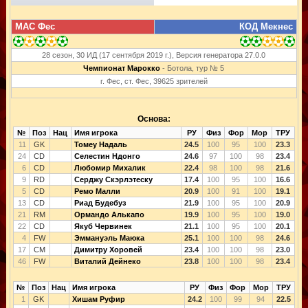
МАС Фес
КОД Мекнес
28 сезон, 30 ИД (17 сентября 2019 г.), Версия генератора 27.0.0
Чемпионат Марокко
- Ботола, тур № 5
г. Фес, ст. Фес, 39625 зрителей
Основа:
№
Поз
Нац
Имя игрока
РУ
Физ
Фор
Мор
ТРУ
11
GK
Томеу Надаль
24.5
100
95
100
23.3
24
CD
Селестин Ндонго
24.6
97
100
98
23.4
6
CD
Любомир Михалик
22.4
98
100
98
21.6
9
RD
Серджу Скэрлэтеску
17.4
100
95
100
16.6
5
CD
Ремо Малли
20.9
100
91
100
19.1
13
CD
Риад Будебуз
21.9
100
95
100
20.9
21
RM
Ормандо Алькапо
19.9
100
95
100
19.0
22
CD
Якуб Червинек
21.1
100
95
100
20.1
4
FW
Эммануэль Маюка
25.1
100
100
98
24.6
17
CM
Димитру Хоровей
23.4
100
100
98
23.0
46
FW
Виталий Дейнеко
23.8
100
100
98
23.4
№
Поз
Нац
Имя игрока
РУ
Физ
Фор
Мор
ТРУ
1
GK
Хишам Руфир
24.2
100
99
94
22.5