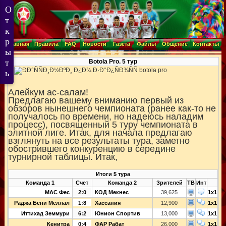
Главная
Правила
FAQ
Новости
Газета
Файлы
Общение
Контакты
Botola Pro. 5 тур
Алейкум ас-салам!
Предлагаю вашему вниманию первый из
обзоров нынешнего чемпионата (ранее как-то не
получалось по времени, но надеюсь наладим
процесс), посвященный 5 туру чемпионата в
элитной лиге. Итак, для начала предлагаю
взглянуть на все результаты тура, заметно
обострившего конкуренцию в середине
турнирной таблицы. Итак,
Итоги 5 тура
Команда 1
Счет
Команда 2
Зрителей
ТВ
Инт
МАС Фес
2:0
КОД Мекнес
39,625
1x1
Раджа Бени Меллал
1:8
Хассания
12,900
1x1
Иттихад Земмури
6:2
Юнион Спортив
13,000
1x1
Кенитра
0:4
ФАР Рабат
26,000
1x1