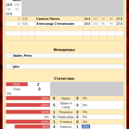
Мёол
19.9
100
93
92
17.0
11
CD
Симоне Пинна
19.4
100
94
96
17.5
12
CD
Александр Степанишин
19.6
100
95
94
17.5
Менеджеры:
Vadim_Petro
jahs
Статистика:
2
100%
0
Голы
0%
6
0
100%
Удары
0%
Удары в
5
0
100%
0%
створ
1
0
100%
Пенальти
0%
0
0
0%
Оффсайды
0%
1
0
100%
Угловые
0%
4
1
80%
Навесы
20%