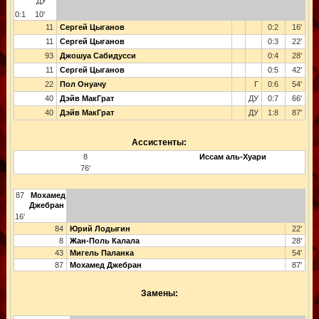
ДУ
0:1
10'
11
Сергей Цыганов
0:2
16'
11
Сергей Цыганов
0:3
22'
93
Джошуа Сабидусси
0:4
28'
11
Сергей Цыганов
0:5
42'
22
Пол Онуачу
Г
0:6
54'
40
Дэйв МакГрат
ДУ
0:7
66'
40
Дэйв МакГрат
ДУ
1:8
87'
Ассистенты:
8
Иссам аль-Хуари
76'
87
Мохамед
Джебран
16'
84
Юрий Лодыгин
22'
8
Жан-Поль Калала
28'
43
Мигель Паланка
54'
87
Мохамед Джебран
87'
Замены: