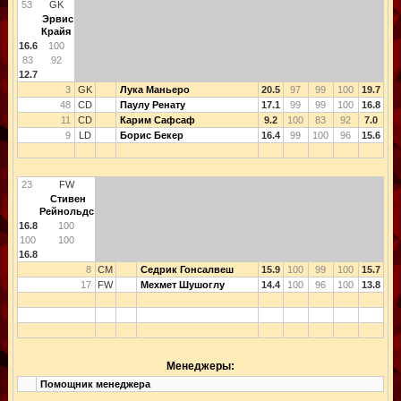
53
GK
Эрвис
Крайя
16.6
100
83
92
12.7
3
GK
Лука Маньеро
20.5
97
99
100
19.7
48
CD
Паулу Ренату
17.1
99
99
100
16.8
11
CD
Карим Сафсаф
9.2
100
83
92
7.0
9
LD
Борис Бекер
16.4
99
100
96
15.6
23
FW
Стивен
Рейнольдс
16.8
100
100
100
16.8
8
CM
Седрик Гонсалвеш
15.9
100
99
100
15.7
17
FW
Мехмет Шушоглу
14.4
100
96
100
13.8
Менеджеры:
Помощник менеджера