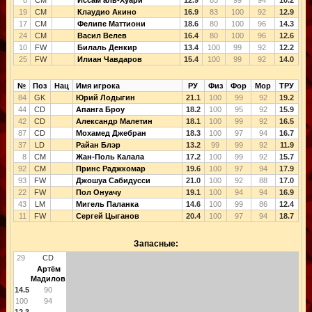
19
CM
Клаудио Акино
16.9
83
100
92
12.9
17
CM
Фелипе Маттиони
18.6
80
100
96
14.3
24
CM
Васил Велев
16.4
80
100
96
12.6
10
FW
Билаль Денкир
13.4
100
99
92
12.2
25
FW
Илиан Чавдаров
15.4
100
99
92
14.0
№
Поз
Нац
Имя игрока
РУ
Физ
Фор
Мор
ТРУ
84
GK
Юрий Лодыгин
21.1
100
99
92
19.2
44
CD
Апанга Броу
18.2
100
95
92
15.9
42
CD
Александр Малетин
18.1
100
99
92
16.5
87
CD
Мохамед Джебран
18.3
100
97
94
16.7
37
LD
Райан Блэр
13.2
99
99
92
11.9
8
CM
Жан-Поль Калала
17.2
100
99
92
15.7
92
CM
Принс Раджкомар
19.6
100
97
94
17.9
93
FW
Джошуа Сабидусси
21.0
100
92
88
17.0
22
FW
Пол Онуачу
19.1
100
94
94
16.9
43
LM
Мигель Паланка
14.6
100
99
86
12.4
11
FW
Сергей Цыганов
20.4
100
97
94
18.7
Запасные:
29
CD
Артём
Мадилов
14.5
90
100
94
12.3