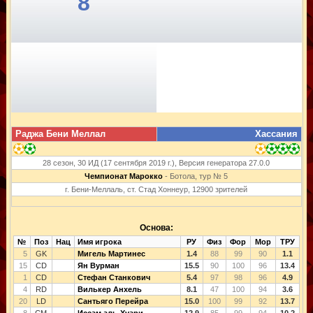
8
Раджа Бени Меллал
Хассания
28 сезон, 30 ИД (17 сентября 2019 г.), Версия генератора 27.0.0
Чемпионат Марокко
- Ботола, тур № 5
г. Бени-Меллаль, ст. Стад Хоннеур, 12900 зрителей
Основа:
№
Поз
Нац
Имя игрока
РУ
Физ
Фор
Мор
ТРУ
5
GK
Мигель Мартинес
1.4
88
99
90
1.1
15
CD
Ян Вурман
15.5
90
100
96
13.4
1
CD
Стефан Станкович
5.4
97
98
96
4.9
4
RD
Вилькер Анхель
8.1
47
100
94
3.6
20
LD
Сантьяго Перейра
15.0
100
99
92
13.7
8
CM
Иссам аль-Хуари
12.9
85
99
94
10.2