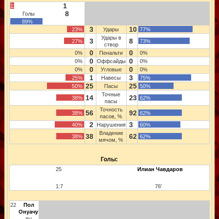
1
11%
8
Голы
89%
3
10
23%
Удары
77%
Удары в
3
8
27%
73%
створ
0
0
0%
Пенальти
0%
0
0
0%
Оффсайды
0%
0
0
0%
Угловые
0%
1
3
25%
Навесы
75%
25
25
50%
Пасы
50%
Точные
14
23
38%
62%
пасы
Точность
56
92
38%
62%
пасов, %
2
3
40%
Нарушения
60%
Владение
38
62
38%
62%
мячом, %
Голы:
25
Илиан Чавдаров
1:7
76'
22
Пол
Онуачу