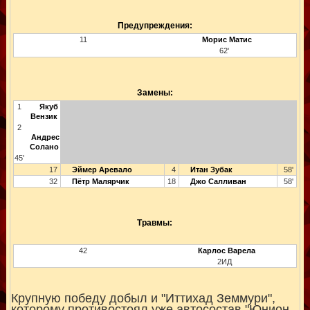
Предупреждения:
11
Морис Матис
62'
Замены:
1
Якуб
Вензик
2
Андрес
Солано
45'
17
Эймер Аревало
4
Итан Зубак
58'
32
Пётр Малярчик
18
Джо Салливан
58'
Травмы:
42
Карлос Варела
2ИД
Крупную победу добыл и "Иттихад Земмури",
которому противостоял уже автосостав "Юнион