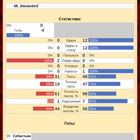
Mr_Alexander2
Статистика:
0
0%
4
Голы
100%
0
12
0%
Удары
100%
Удары в
0
12
0%
100%
створ
0
0
0%
Пенальти
0%
2
0
100%
Оффсайды
0%
0
0
0%
Угловые
0%
0
1
0%
Навесы
100%
31
48
39%
Пасы
61%
Точные
19
47
29%
71%
пасы
Точность
61
98
38%
62%
пасов, %
1
7
13%
Нарушения
87%
Владение
44
56
44%
56%
мячом, %
Голы:
99
Себастьян