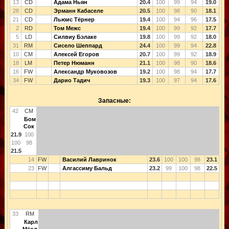
13
CD
Адама Ньян
20.4
100
99
94
19.0
28
CD
Эрманн Кабаселе
20.5
100
98
90
18.1
21
CD
Льюис Тёрнер
19.4
100
94
96
17.5
2
RD
Том Межс
19.4
100
99
92
17.7
5
LD
Силвиу Бэлаке
19.8
100
99
92
18.0
31
RM
Сисело Шеппард
24.4
100
99
94
22.8
10
CM
Алексей Егоров
20.7
100
99
92
18.9
18
LM
Петер Нюманн
21.1
100
98
90
18.6
16
FW
Александр Муковозов
19.2
100
98
94
17.7
34
FW
Дарио Тадич
19.3
100
97
94
17.6
Запасные:
42
CM
Бом
Сок
21.9
100
100
98
21.5
14
FW
Василий Лавринок
23.6
100
100
98
23.1
23
FW
Алгассиму Бальд
23.2
99
100
98
22.5
33
RM
Карл