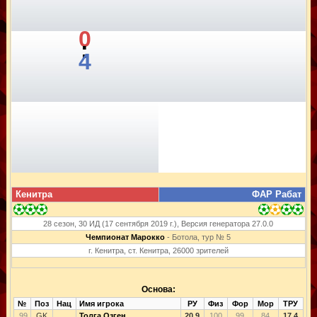
0
:
4
Кенитра
ФАР Рабат
28 сезон, 30 ИД (17 сентября 2019 г.), Версия генератора 27.0.0
Чемпионат Марокко
- Ботола, тур № 5
г. Кенитра, ст. Кенитра, 26000 зрителей
Основа:
№
Поз
Нац
Имя игрока
РУ
Физ
Фор
Мор
ТРУ
99
GK
Толга Озген
20.9
100
99
84
17.4