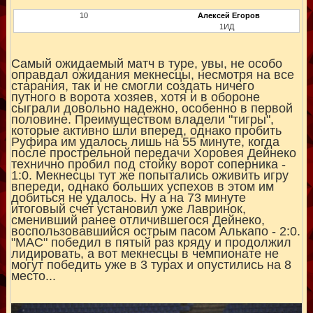
10
Алексей Егоров
1ИД
Самый ожидаемый матч в туре, увы, не особо
оправдал ожидания мекнесцы, несмотря на все
старания, так и не смогли создать ничего
путного в ворота хозяев, хотя и в обороне
сыграли довольно надежно, особенно в первой
половине. Преимуществом владели "тигры",
которые активно шли вперед, однако пробить
Руфира им удалось лишь на 55 минуте, когда
после прострельной передачи Хоровея Дейнеко
технично пробил под стойку ворот соперника -
1:0. Мекнесцы тут же попытались оживить игру
впереди, однако больших успехов в этом им
добиться не удалось. Ну а на 73 минуте
итоговый счет установил уже Лавринок,
сменивший ранее отличившегося Дейнеко,
воспользовавшийся острым пасом Алькапо - 2:0.
"МАС" победил в пятый раз кряду и продолжил
лидировать, а вот мекнесцы в чемпионате не
могут победить уже в 3 турах и опустились на 8
место...