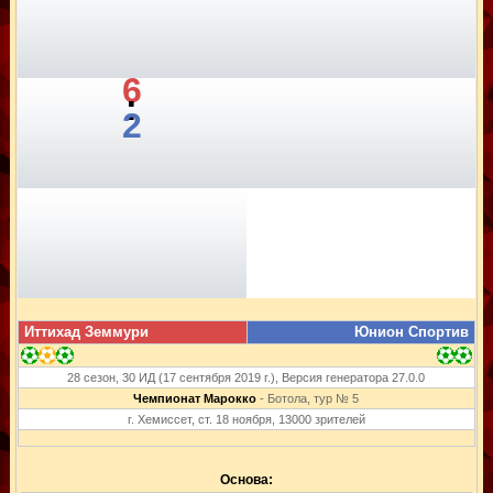
6
:
2
Иттихад Земмури
Юнион Спортив
28 сезон, 30 ИД (17 сентября 2019 г.), Версия генератора 27.0.0
Чемпионат Марокко
- Ботола, тур № 5
г. Хемиссет, ст. 18 ноября, 13000 зрителей
Основа: