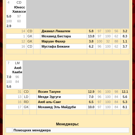
4
CD
Юнесс
Хавасси
5.0
97
100
60
2.9
14
CD
Джамал Лмаалем
5.8
97
100
56
3.2
1
GK
Мохамед Бистара
13.8
97
100
62
8.3
12
GK
Маруан Фахир
3.8
100
32
88
1.1
16
CD
Мустафа Бежани
6.2
96
100
62
3.7
7
LM
Аюб
Кааби
7.0
96
100
84
5.6
31
CD
Яссин Тахуне
12.9
96
100
98
12.1
13
LD
Мехди Эдгуги
7.0
96
100
84
5.6
16
RD
Аюб аль-Саиг
6.5
97
100
84
5.3
17
GK
Мохамед Эль Майдуби
10.0
97
100
84
8.1
Менеджеры:
Помощник менеджера