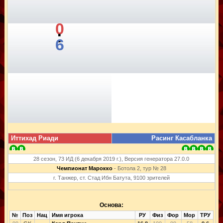
0
:
6
Иттихад Риади
Расинг Касабланка
28 сезон, 73 ИД (6 декабря 2019 г.), Версия генератора 27.0.0
Чемпионат Марокко
- Ботола 2, тур № 28
г. Танжер, ст. Стад Ибн Батута, 9100 зрителей
Основа:
№
Поз
Нац
Имя игрока
РУ
Физ
Фор
Мор
ТРУ