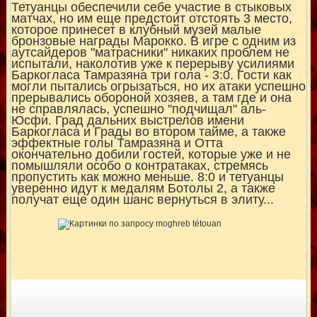
Тетуанцы обеспечили себе участие в стыковых
матчах, но им еще предстоит отстоять 3 место,
которое принесет в клубный музей малые
бронзовые награды Марокко. В игре с одним из
аутсайдеров "матрасники" никаких проблем не
испытали, наколотив уже к перерыву усилиями
Баркогласа Тамразяна три гола - 3:0. Гости как
могли пытались огрызаться, но их атаки успешно
прерывались обороной хозяев, а там где и она
не справлялась, успешно "подчищал" аль-
Юсфи. Град дальних выстрелов имени
Баркогласа и Грады во втором тайме, а также
эффектные голы Тамразяна и Отта
окончательно добили гостей, которые уже и не
помышляли особо о контратаках, стремясь
пропустить как можно меньше. 8:0 и тетуанцы
уверенно идут к медалям Ботолы 2, а также
получат еще один шанс вернуться в элиту...