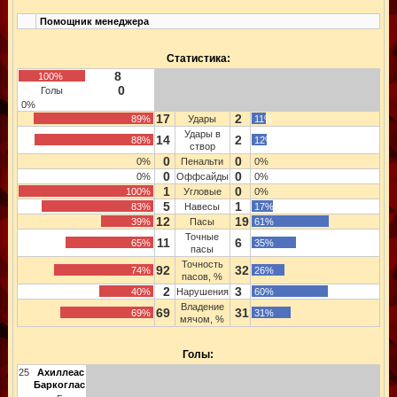
Помощник менеджера
Статистика:
8
100%
0
Голы
0%
17
2
89%
Удары
11%
Удары в
14
2
88%
12%
створ
0
0
0%
Пенальти
0%
0
0
0%
Оффсайды
0%
1
0
100%
Угловые
0%
5
1
83%
Навесы
17%
12
19
39%
Пасы
61%
Точные
11
6
65%
35%
пасы
Точность
92
32
74%
26%
пасов, %
2
3
40%
Нарушения
60%
Владение
69
31
69%
31%
мячом, %
Голы:
25
Ахиллеас
Баркоглас