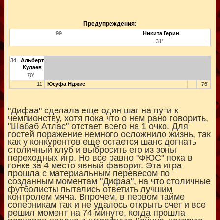
Предупреждения:
99
Никита Герин
31'
34
Альберт
Кулаев
70'
11
Юсуфа Нджие
76'
"Дифаа" сделала еще один шаг на пути к
чемпионству, хотя пока что о нем рано говорить,
"Шабаб Атлас" отстает всего на 1 очко. Для
гостей поражение немного осложнило жизнь, так
как у конкурентов еще остается шанс догнать
столичный клуб и выбросить его из зоны
переходных игр. Но все равно "ФЮС" пока в
гонке за 4 место явный фаворит. Эта игра
прошла с материальным перевесом по
созданным моментам "Дифаа", на что столичные
футболисты пытались ответить лучшим
контролем мяча. Впрочем, в первом тайме
соперникам так и не удалось открыть счет и все
решил момент на 74 минуте, когда прошла