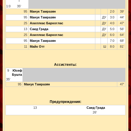
Г
1:0
35'
95
Манук Тамразян
2:0
39'
95
Манук Тамразян
ДУ
3:0
44'
25
Ахиллеас Баркоглас
ДУ
4:0
47'
13
Саид Града
ДУ
5:0
56'
25
Ахиллеас Баркоглас
ДУ
6:0
64'
95
Манук Тамразян
7:0
68'
11
Майк Отт
Ш
8:0
81'
Ассистенты:
9
Юсеф
Бушта
35'
95
Манук Тамразян
47'
Предупреждения:
13
Саид Града
26'