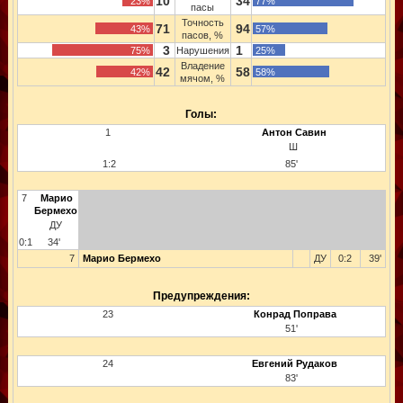
10
34
23%
77%
пасы
Точность
71
94
43%
57%
пасов, %
3
1
75%
Нарушения
25%
Владение
42
58
42%
58%
мячом, %
Голы:
1
Антон Савин
Ш
1:2
85'
7
Марио
Бермехо
ДУ
0:1
34'
7
Марио Бермехо
ДУ
0:2
39'
Предупреждения:
23
Конрад Поправа
51'
24
Евгений Рудаков
83'