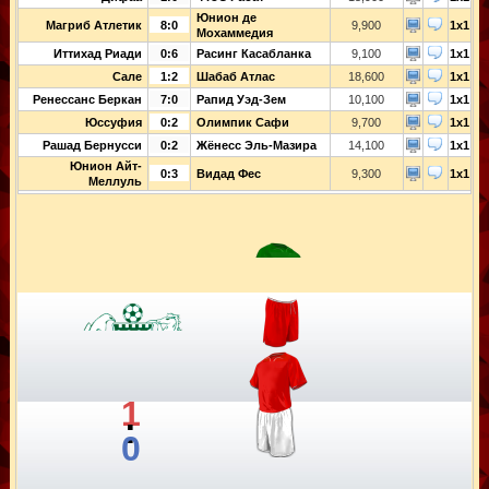
Юнион де
Магриб Атлетик
8:0
9,900
1x1
Мохаммедия
Иттихад Риади
0:6
Расинг Касабланка
9,100
1x1
Сале
1:2
Шабаб Атлас
18,600
1x1
Ренессанс Беркан
7:0
Рапид Уэд-Зем
10,100
1x1
Юссуфия
0:2
Олимпик Сафи
9,700
1x1
Рашад Бернусси
0:2
Жёнесс Эль-Мазира
14,100
1x1
Юнион Айт-
0:3
Видад Фес
9,300
1x1
Меллуль
1
:
0