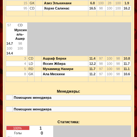
15
GK
Азиз Элькинани
6.8
100
28
100
1.9
95
CD
Хорхе Салинас
16.5
98
100
100
16.2
57
CD
Мухсин
аль-
Ашир
14.7
98
100
100
14.4
3
CD
Ашраф Берки
11.4
97
100
98
10.8
4
LD
Яссин Жбира
12.2
98
100
98
11.7
5
RD
Мухаммед Нахири
11.7
97
100
98
11.1
8
GK
Ала Мескини
11.2
97
100
98
10.6
Менеджеры:
Помощник менеджера
Помощник менеджера
Статистика:
1
100%
0
Голы