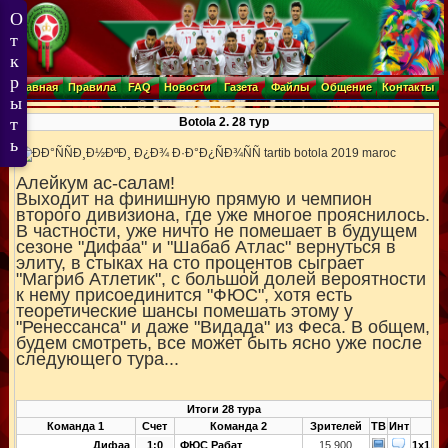
Главная
Правила
FAQ
Новости
Газета
Файлы
Общение
Контакты
Botola 2. 28 тур
Алейкум ас-салам!
Выходит на финишную прямую и чемпион
второго дивизиона, где уже многое прояснилось.
В частности, уже ничто не помешает в будущем
сезоне "Дифаа" и "Шабаб Атлас" вернуться в
элиту, в стыках на сто процентов сыграет
"Магриб Атлетик", с большой долей вероятности
к нему присоединится "ФЮС", хотя есть
теоретические шансы помешать этому у
"Ренессанса" и даже "Видада" из Феса. В общем,
будем смотреть, все может быть ясно уже после
следующего тура...
Итоги 28 тура
Команда 1
Счет
Команда 2
Зрителей
ТВ
Инт
Дифаа
1:0
ФЮС Рабат
15,900
1x1