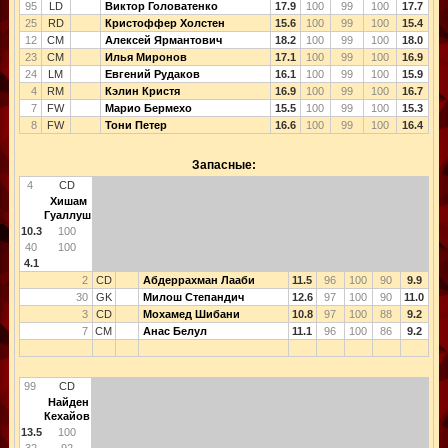
95
LD
Виктор Головатенко
17.9
100
99
100
17.7
25
RD
Кристоффер Холстен
15.6
100
99
100
15.4
12
CM
Алексей Ярмантович
18.2
100
99
100
18.0
23
CM
Илья Миронов
17.1
100
99
100
16.9
24
LM
Евгений Рудаков
16.1
100
99
100
15.9
4
RM
Кэлин Кристя
16.9
100
99
100
16.7
7
FW
Марио Бермехо
15.5
100
99
100
15.3
8
FW
Тони Петер
16.6
100
99
100
16.4
Запасные:
4
CD
Хишам
Гуаллуш
10.3
100
40
100
4.1
2
CD
Абдеррахман Лааби
11.5
96
100
90
9.9
30
GK
Милош Степандич
12.6
97
100
90
11.0
3
CD
Мохамед Шибани
10.8
97
100
88
9.2
7
CM
Анас Белул
11.1
96
100
86
9.2
99
CD
Найден
Кехайов
13.5
100