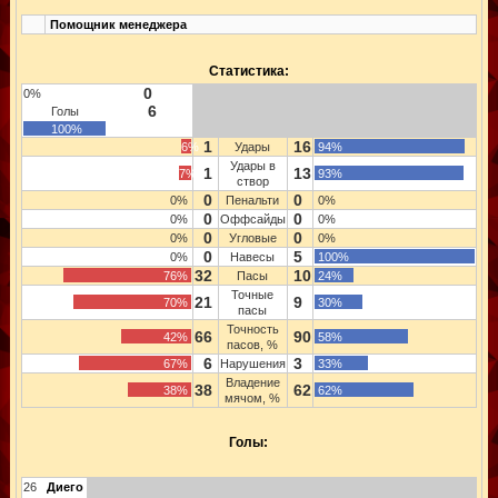
Помощник менеджера
Статистика:
0
0%
6
Голы
100%
1
16
6%
Удары
94%
Удары в
1
13
7%
93%
створ
0
0
0%
Пенальти
0%
0
0
0%
Оффсайды
0%
0
0
0%
Угловые
0%
0
5
0%
Навесы
100%
32
10
76%
Пасы
24%
Точные
21
9
70%
30%
пасы
Точность
66
90
42%
58%
пасов, %
6
3
67%
Нарушения
33%
Владение
38
62
38%
62%
мячом, %
Голы:
26
Диего