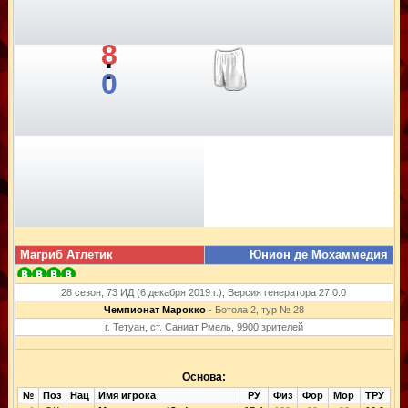
8
:
0
Магриб Атлетик
Юнион де Мохаммедия
28 сезон, 73 ИД (6 декабря 2019 г.), Версия генератора 27.0.0
Чемпионат Марокко
- Ботола 2, тур № 28
г. Тетуан, ст. Саниат Рмель, 9900 зрителей
Основа:
№
Поз
Нац
Имя игрока
РУ
Физ
Фор
Мор
ТРУ