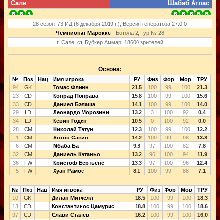
Сале
Шабаб Атлас
28 сезон, 73 ИД (6 декабря 2019 г.), Версия генератора 27.0.0
Чемпионат Марокко
- Ботола 2, тур № 28
г. Сале, ст. Бубкер Аммар, 18600 зрителей
Основа:
№
Поз
Нац
Имя игрока
РУ
Физ
Фор
Мор
ТРУ
94
GK
Томас Флинн
21.5
100
99
100
21.3
23
CD
Конрад Поправа
15.8
100
99
100
15.6
33
CD
Даниел Бэлаша
14.1
100
99
100
14.0
29
LD
Леонардо Морозини
13.2
3
100
92
0.4
34
LD
Кевин Годен
10.5
0
100
92
0.0
28
CM
Николай Татун
12.3
100
99
100
12.2
1
CM
Антон Савин
14.2
100
99
98
13.8
6
CM
Мбаба Ба
9.8
97
100
82
7.8
32
CM
Даниель Катаньо
13.2
96
100
94
11.9
36
FW
Кристоф Бертьенс
13.3
97
100
96
12.4
5
FW
Хуан Рамос
8.1
100
99
88
7.1
№
Поз
Нац
Имя игрока
РУ
Физ
Фор
Мор
ТРУ
10
GK
Дилан Митчелл
18.5
100
99
100
18.3
13
CD
Константинос Цамурис
18.8
100
99
100
18.6
97
CD
Слави Сталев
16.2
100
99
100
16.0