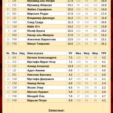
1
GK
Мухамед аль-Юсфи
17.4
100
99
98
16.9
2
CD
Мухамед Абархун
13.1
98
100
100
12.8
97
CD
Фабио Серафини
15.6
100
99
96
14.8
94
RD
Марсело Родас
17.9
100
99
98
17.4
24
LD
Владимир Данищук
12.2
100
99
98
11.8
13
CM
Саид Града
11.3
96
100
98
10.6
11
CM
Майк Отт
14.2
100
99
98
13.8
9
LM
Юсеф Бушта
15.5
100
99
98
15.0
7
RM
Насир аль-Мимуни
17.0
73
100
98
12.2
25
FW
Ахиллеас Баркоглас
13.5
100
99
98
13.1
95
FW
Манук Тамразян
16.6
100
99
98
16.1
№
Поз
Нац
Имя игрока
РУ
Физ
Фор
Мор
ТРУ
9
GK
Евгени Александров
7.5
100
99
56
4.2
11
CD
Мустафа Мурат Услу
7.2
100
99
58
4.1
2
CD
Ахмад Алшекер
15.9
100
99
52
8.2
13
LD
Адил Амими
6.6
0
100
10
0.0
1
RD
Николас Бассана
4.2
0
100
10
0.0
20
CM
Мустафа Джераиси
4.7
100
99
46
2.1
7
CM
Хамид Натер
6.8
100
99
36
2.4
16
CM
Яссин Этир
6.5
95
100
36
2.2
19
CM
Мухсин Кураил
5.8
97
100
36
2.0
3
FW
Мондей Ола
7.6
97
100
36
2.7
15
FW
Марьян Петре
8.9
100
99
46
4.1
Запасные: