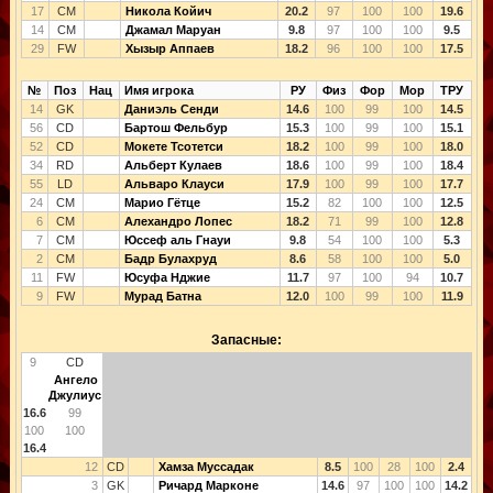
17
CM
Никола Койич
20.2
97
100
100
19.6
14
CM
Джамал Маруан
9.8
97
100
100
9.5
29
FW
Хызыр Аппаев
18.2
96
100
100
17.5
№
Поз
Нац
Имя игрока
РУ
Физ
Фор
Мор
ТРУ
14
GK
Даниэль Сенди
14.6
100
99
100
14.5
56
CD
Бартош Фельбур
15.3
100
99
100
15.1
52
CD
Мокете Тсотетси
18.2
100
99
100
18.0
34
RD
Альберт Кулаев
18.6
100
99
100
18.4
55
LD
Альваро Клауси
17.9
100
99
100
17.7
24
CM
Марио Гётце
15.2
82
100
100
12.5
6
CM
Алехандро Лопес
18.2
71
99
100
12.8
7
CM
Юссеф аль Гнауи
9.8
54
100
100
5.3
2
CM
Бадр Булахруд
8.6
58
100
100
5.0
11
FW
Юсуфа Нджие
11.7
97
100
94
10.7
9
FW
Мурад Батна
12.0
100
99
100
11.9
Запасные:
9
CD
Ангело
Джулиус
16.6
99
100
100
16.4
12
CD
Хамза Муссадак
8.5
100
28
100
2.4
3
GK
Ричард Марконе
14.6
97
100
100
14.2