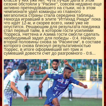
классе у них уже нет. Чуть лучше дела в этом
сезоне обстояли у "Расинг", совсем недавно еще
активно претендовавшего на стыки, но в этом
чемпионате удел команды из главного
мегаполиса страны стала середина таблицы.
Некогда игравший в элите "Иттихад Риади" пока
что идет 12-м, и скорее всего, ниже уже не
опустится. Решающим для результата поединка
стал первый тайм, в котором гости усилиями
Торреса, Неттена и Азима гости смогли сделать
необходимый задел для победы - 0:4. Начало
второй половины снова за "Расингом", в составе
которого снова блеснул результативностью
Торрес, в итоге оформивший хет-трик и
сумевший довести счет до разгромного - 0:6...