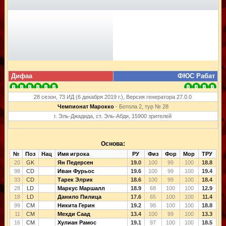
Дифаа
ФЮС Рабат
28 сезон, 73 ИД (6 декабря 2019 г.), Версия генератора 27.0.0
Чемпионат Марокко
- Ботола 2, тур № 28
г. Эль-Джадида, ст. Эль-Абди, 15900 зрителей
Основа:
№
Поз
Нац
Имя игрока
РУ
Физ
Фор
Мор
ТРУ
20
GK
Ян Педерсен
19.0
100
99
100
18.8
98
CD
Иван Фурьос
19.6
100
99
100
19.4
33
CD
Тарек Элрик
18.6
100
99
100
18.4
28
LD
Маркус Маршалл
18.9
68
100
100
12.9
18
LD
Данило Пилица
17.6
65
100
100
11.4
99
CM
Никита Герин
19.2
98
100
100
18.8
11
CM
Мехди Саад
13.4
100
99
100
13.3
16
CM
Хулиан Рамос
19.1
97
100
100
18.5