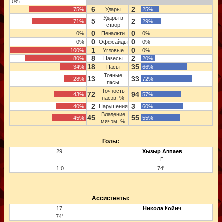
0%
6
2
75%
Удары
25%
Удары в
5
2
71%
29%
створ
0
0
0%
Пенальти
0%
0
0
0%
Оффсайды
0%
1
0
100%
Угловые
0%
8
2
80%
Навесы
20%
18
35
34%
Пасы
66%
Точные
13
33
28%
72%
пасы
Точность
72
94
43%
57%
пасов, %
2
3
40%
Нарушения
60%
Владение
45
55
45%
55%
мячом, %
Голы:
29
Хызыр Аппаев
Г
1:0
74'
Ассистенты:
17
Никола Койич
74'