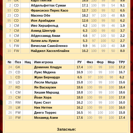
99
GK
Карл Пентни
16.8
100
99
58
9.6
2
CD
Абдельфеттах Сумаи
17.1
100
99
54
9.1
93
CD
Франсиско Перес Касо
12.7
100
99
52
6.5
23
CD
Масена Обе
18.2
97
100
48
8.5
95
CD
Ион Арабаджи
12.6
100
99
50
6.2
3
CM
Иво Хиршфельд
4.2
100
99
46
1.9
7
CM
Ахмед Шентуф
6.3
100
99
60
3.7
8
CM
Абдессамад Амаи
4.6
97
100
50
2.2
9
CM
Хатим аль-Хумси
5.3
97
100
52
2.7
5
FW
Вячеслав Самойленко
9.9
96
100
40
3.8
10
FW
Найджел Хасселблайнк
16.2
100
99
50
8.0
№
Поз
Нац
Имя игрока
РУ
Физ
Фор
Мор
ТРУ
24
GK
Доминик Хладун
17.4
100
99
100
17.2
29
CD
Луис Медина
16.9
100
99
100
16.7
1
CD
Жуан Бернардо
6.5
97
100
98
6.2
30
LD
Лесли Малуда
15.8
100
99
100
15.6
27
RD
Ян Васхаузен
18.6
100
99
100
18.4
6
CM
Хишам Маршад
18.8
100
99
100
18.6
23
CM
Йоан Хора
18.0
100
99
100
17.8
25
RM
Крис Скот
16.2
100
99
100
16.0
28
LM
Ник Неттен
16.2
100
99
100
16.0
26
FW
Диего Торрес
16.5
96
100
100
15.8
10
FW
Мохамед Азим
17.6
100
99
100
17.4
Запасные: