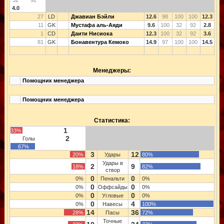
32
92
4.0
27
LD
Джавиан Бэйли
12.6
98
100
100
12.3
11
GK
Мустафа аль-Аяди
9.6
100
32
92
2.8
1
CD
Даити Нисиока
12.3
100
32
92
3.6
81
GK
Бонавентура Кемоко
14.9
97
100
100
14.5
Менеджеры:
Помощник менеджера
Помощник менеджера
Статистика:
1
33%
2
Голы
67%
3
12
20%
Удары
80%
Удары в
2
9
18%
82%
створ
0
0
0%
Пенальти
0%
0
0
0%
Оффсайды
0%
0
0
0%
Угловые
0%
0
4
0%
Навесы
100%
14
36
28%
Пасы
72%
Точные