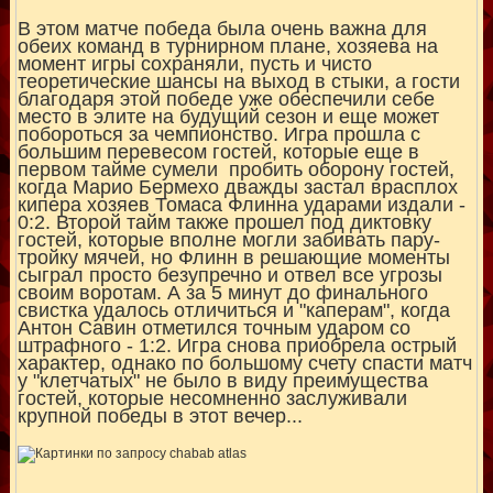
В этом матче победа была очень важна для
обеих команд в турнирном плане, хозяева на
момент игры сохраняли, пусть и чисто
теоретические шансы на выход в стыки, а гости
благодаря этой победе уже обеспечили себе
место в элите на будущий сезон и еще может
побороться за чемпионство. Игра прошла с
большим перевесом гостей, которые еще в
первом тайме сумели пробить оборону гостей,
когда Марио Бермехо дважды застал врасплох
кипера хозяев Томаса Флинна ударами издали -
0:2. Второй тайм также прошел под диктовку
гостей, которые вполне могли забивать пару-
тройку мячей, но Флинн в решающие моменты
сыграл просто безупречно и отвел все угрозы
своим воротам. А за 5 минут до финального
свистка удалось отличиться и "каперам", когда
Антон Савин отметился точным ударом со
штрафного - 1:2. Игра снова приобрела острый
характер, однако по большому счету спасти матч
у "клетчатых" не было в виду преимущества
гостей, которые несомненно заслуживали
крупной победы в этот вечер...