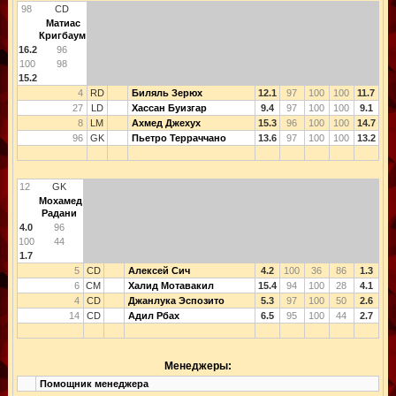
98
CD
Матиас
Кригбаум
16.2
96
100
98
15.2
4
RD
Биляль Зерюх
12.1
97
100
100
11.7
27
LD
Хассан Буизгар
9.4
97
100
100
9.1
8
LM
Ахмед Джехух
15.3
96
100
100
14.7
96
GK
Пьетро Терраччано
13.6
97
100
100
13.2
12
GK
Мохамед
Радани
4.0
96
100
44
1.7
5
CD
Алексей Сич
4.2
100
36
86
1.3
6
CM
Халид Мотавакил
15.4
94
100
28
4.1
4
CD
Джанлука Эспозито
5.3
97
100
50
2.6
14
CD
Адил Рбах
6.5
95
100
44
2.7
Менеджеры:
Помощник менеджера