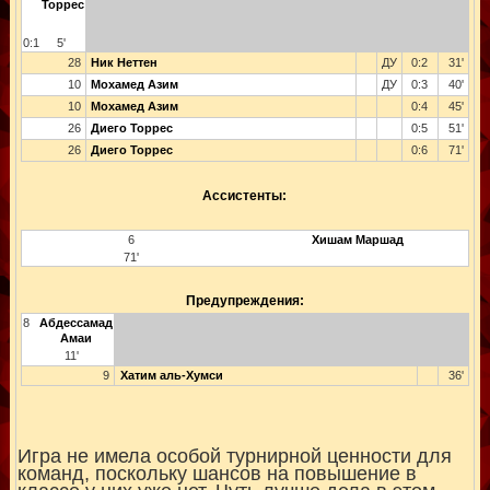
Торрес
0:1
5'
28
Ник Неттен
ДУ
0:2
31'
10
Мохамед Азим
ДУ
0:3
40'
10
Мохамед Азим
0:4
45'
26
Диего Торрес
0:5
51'
26
Диего Торрес
0:6
71'
Ассистенты:
6
Хишам Маршад
71'
Предупреждения:
8
Абдессамад
Амаи
11'
9
Хатим аль-Хумси
36'
Игра не имела особой турнирной ценности для
команд, поскольку шансов на повышение в