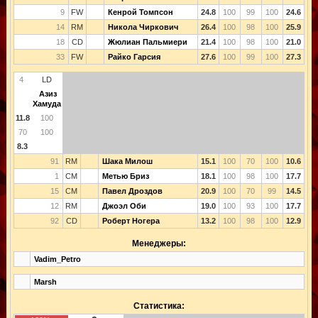
9
FW
Кенрой Томпсон
24.8
100
99
100
24.6
14
RM
Никола Чиркович
26.4
100
98
100
25.9
18
CD
Жюлиан Пальмиери
21.4
100
98
100
21.0
33
FW
Райко Гарсия
27.6
100
99
100
27.3
4
LD
Азиз
Хамуда
11.8
100
70
100
8.3
91
RM
Шака Милош
15.1
100
70
100
10.6
1
CM
Метью Бриз
18.1
100
98
100
17.7
15
CM
Павел Дроздов
20.9
100
70
99
14.5
12
RM
Джоэл Оби
19.0
100
93
100
17.7
92
CD
Роберт Ногера
13.2
100
98
100
12.9
Менеджеры:
Vadim_Petro
Marsh
Статистика: