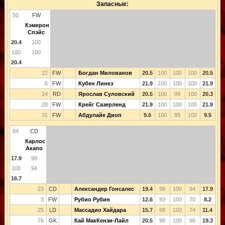
Запасные:
50
FW
Кэмерон
Спэйс
20.4
100
100
100
20.4
22
FW
Богдан Милованов
20.5
100
100
100
20.5
6
FW
Кубен Линкз
21.9
100
100
100
21.9
14
RD
Ярослав Суловский
20.5
100
99
100
20.3
28
FW
Крейг Сазерленд
21.9
100
100
100
21.9
31
FW
Абдулайе Диоп
9.6
100
99
100
9.5
84
CD
Карлос
Акапо
17.9
99
100
94
16.7
23
CD
Александер Гонсалес
19.4
98
100
94
17.9
3
FW
Рубио Рубин
12.6
93
100
70
8.2
25
LD
Массадио Хайдара
15.7
98
100
74
11.4
76
GK
Кай МакКензи-Лайл
20.5
98
100
96
19.3