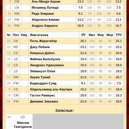
3
CM
Аль-Махди Акрам
13.3
100
99
100
13.2
1
LM
Мохамед Лулида
7.6
100
99
100
7.5
11
RM
Реда Земрани
8.1
70
100
98
5.6
28
FW
Абделила Амими
13.2
100
99
100
13.1
91
FW
Андрес Каррисо
16.9
100
99
100
16.7
№
Поз
Нац
Имя игрока
РУ
Физ
Фор
Мор
ТРУ
20
GK
Поль Жаригибер
26.1
100
98
98
25.1
10
RD
Даху Лебахи
23.1
100
98
98
22.2
12
CD
Неманья Дабич
21.4
100
98
98
20.6
24
LD
Фабиан Бальбуэна
19.4
100
98
98
18.6
11
CD
Хендрикс Ндикумана
19.4
100
98
98
18.6
2
LD
Эммануэл Окви
18.9
100
98
98
18.2
17
RM
Херви Тумаб
21.6
100
98
98
20.7
28
FW
Бадреддин Суяд
8.1
100
99
94
7.5
5
CD
Абдельхамид аль-Каутари
19.2
100
98
98
18.4
16
CM
Гастон Рамирес
20.6
100
98
90
18.2
31
FW
Джимми Заказака
21.9
100
99
86
18.6
Запасные:
96
LD
Максим
Тазетдинов