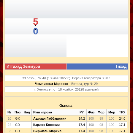
5
:
0
Иттихад Земмури
Тихад
33 сезон, 76 ИД (13 мая 2022 г.), Версия генератора 33.0.1
Чемпионат Марокко
- Ботола, тур № 29
г. Хемиссет, ст. 18 ноября, 25128 зрителей
Основа:
№
Поз
Нац
Имя игрока
РУ
Физ
Фор
Мор
ТРУ
10
GK
Адриан Габбаринни
24.2
100
99
100
24.0
24
CD
Карлос Коннелл
17.4
100
98
100
17.1
8
CD
Виржиль Маркис
17.4
100
98
100
17.1