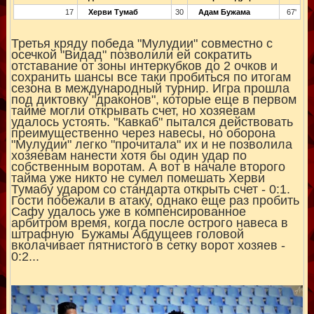
17
Херви Тумаб
30
Адам Бужама
67'
Третья кряду победа "Мулудии" совместно с
осечкой "Видад" позволили ей сократить
отставание от зоны интеркубков до 2 очков и
сохранить шансы все таки пробиться по итогам
сезона в международный турнир. Игра прошла
под диктовку "драконов", которые еще в первом
тайме могли открывать счет, но хозяевам
удалось устоять. "Кавкаб" пытался действовать
преимущественно через навесы, но оборона
"Мулудии" легко "прочитала" их и не позволила
хозяевам нанести хотя бы один удар по
собственным воротам. А вот в начале второго
тайма уже никто не сумел помешать Херви
Тумабу ударом со стандарта открыть счет - 0:1.
Гости побежали в атаку, однако еще раз пробить
Сафу удалось уже в компенсированное
арбитром время, когда после острого навеса в
штрафную Бужамы Абдущеев головой
вколачивает пятнистого в сетку ворот хозяев -
0:2...