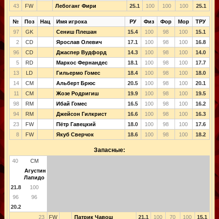
43
FW
Лебоганг Фири
25.1
100
100
100
25.1
№
Поз
Нац
Имя игрока
РУ
Физ
Фор
Мор
ТРУ
97
GK
Сениш Плешан
15.4
100
98
100
15.1
2
CD
Ярослав Олевич
17.1
100
98
100
16.8
96
CD
Джаспер Вудфорд
14.3
100
98
100
14.0
5
RD
Маркос Фернандес
18.1
100
98
100
17.7
13
LD
Гильермо Гомес
18.4
100
98
100
18.0
14
CM
Альберт Брюс
20.5
100
98
100
20.1
11
CM
Жозе Родригиш
19.9
100
98
100
19.5
98
RM
Ибай Гомес
16.5
100
98
100
16.2
94
RM
Джейсон Гилкрист
16.6
100
98
100
16.3
23
FW
Пётр Гавецкий
18.0
100
98
100
17.6
8
FW
Якуб Сверчок
18.6
100
98
100
18.2
Запасные:
40
CM
Агустин
Лапидо
21.8
100
96
96
20.2
23
FW
Патрик Чавош
21.1
100
70
100
15.1