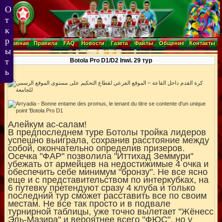
Главная
Правила
FAQ
Новости
Газета
Файлы
Общение
Контакты
Botola Pro D1/D2 Inwi. 29 тур
Алейкум ас-салам!
В предпоследнем туре Ботолы тройка лидеров
успешно выиграла, сохранив расстояние между
собой, окончательно определив призеров.
Осечка "ФАР" позволила "Иттихад Земмури"
убежать от армейцев на недостижимые 4 очка и
обеспечить себе минимум "бронзу". Не все ясно
еще и с представительством по интеркубках, на
6 путевку претендуют сразу 4 клуба и только
последний тур сможет расставить все по своим
местам. Не все так просто и в подвале
турнирной таблицы, уже точно вылетает "Жёнесс
Эль-Мазира" и вероятнее всего "ФЮС", но у