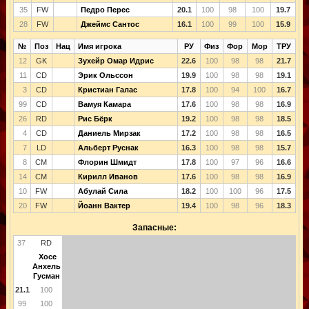
35
FW
Педро Перес
20.1
100
98
100
19.7
28
FW
Джеймс Сантос
16.1
100
99
100
15.9
№
Поз
Нац
Имя игрока
РУ
Физ
Фор
Мор
ТРУ
12
GK
Зухейр Омар Идрис
22.6
100
98
98
21.7
11
CD
Эрик Ольссон
19.9
100
98
98
19.1
3
CD
Кристиан Галас
17.8
100
94
100
16.7
99
CD
Вамуя Камара
17.6
100
98
98
16.9
26
RD
Рис Бёрк
19.2
100
98
98
18.5
4
CD
Даниель Мирзак
17.2
100
98
98
16.5
7
LD
Альберт Руснак
16.3
100
98
98
15.7
8
CM
Флорин Шмидт
17.8
100
97
96
16.6
14
CM
Кирилл Иванов
17.6
100
98
98
16.9
10
FW
Абулай Сила
18.2
100
100
96
17.5
20
FW
Йоанн Вактер
19.4
100
98
96
18.3
Запасные:
37
RD
Хосе
Анхель
Гусман
21.1
100
99
100