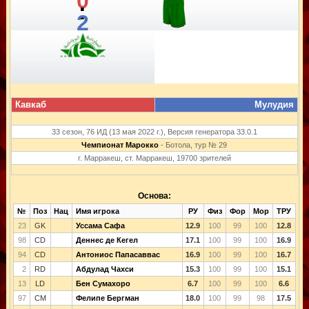
0
:
2
Кавкаб
Мулудия
33 сезон, 76 ИД (13 мая 2022 г.), Версия генератора 33.0.1
Чемпионат Марокко
- Ботола, тур № 29
г. Марракеш, ст. Марракеш, 19700 зрителей
Основа:
№
Поз
Нац
Имя игрока
РУ
Физ
Фор
Мор
ТРУ
23
GK
Уссама Сафа
12.9
100
99
100
12.8
98
CD
Деннес де Кегел
17.1
100
99
100
16.9
94
CD
Антониос Папасаввас
16.9
100
99
100
16.7
2
RD
Абдулад Чахси
15.3
100
99
100
15.1
13
LD
Бен Сумахоро
6.7
100
99
100
6.6
97
CM
Фелипе Бергман
18.0
100
99
98
17.5