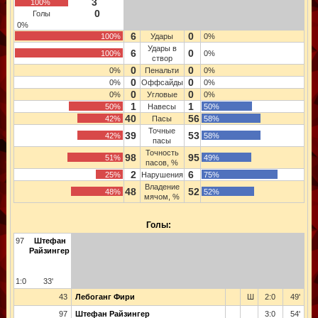
3
100%
0
Голы
0%
6
0
100%
Удары
0%
Удары в
6
0
100%
0%
створ
0
0
0%
Пенальти
0%
0
0
0%
Оффсайды
0%
0
0
0%
Угловые
0%
1
1
50%
Навесы
50%
40
56
42%
Пасы
58%
Точные
39
53
42%
58%
пасы
Точность
98
95
51%
49%
пасов, %
2
6
25%
Нарушения
75%
Владение
48
52
48%
52%
мячом, %
Голы:
97
Штефан
Райзингер
1:0
33'
43
Лебоганг Фири
Ш
2:0
49'
97
Штефан Райзингер
3:0
54'