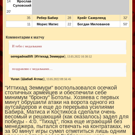
14
Ярослав
Суловский
20'
35
Ребер Бабир
28
Крейг Сазерленд
32'
11
Морис Матис
22
Богдан Милованов
50'
Комментарии к матчу
И тебя с медальками
(
),
seregadeadlift
Иттихад Земмури
13.05.2022 10:30:52
поздравляю с медальками....
(
),
Yuran
Шабаб Атлас
13.05.2022 09:56:45
"Иттихад Земмури" воспользовался осечкой
столичных армейцев и обеспечили себе
минимум "бронзу" Ботолы. Хозяева с первых
минут обрушили атаки на ворота одного из
аутсайдеров и еще до перерыва усилиями
Бабира, Матиса и Костикоса сделали очень
весомый и решающий (как оказалось) задел для
победы - 4:0. "Тихад", пока еще играющий без
менеджера, пытался отвечать на контратаках, но
за 90 минут игры сумел отметиться лишь одним