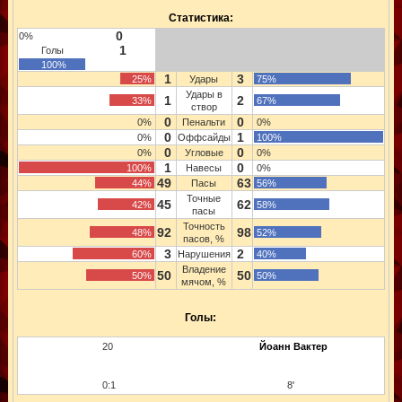
Статистика:
0
0%
1
Голы
100%
1
3
25%
Удары
75%
Удары в
1
2
33%
67%
створ
0
0
0%
Пенальти
0%
0
1
0%
Оффсайды
100%
0
0
0%
Угловые
0%
1
0
100%
Навесы
0%
49
63
44%
Пасы
56%
Точные
45
62
42%
58%
пасы
Точность
92
98
48%
52%
пасов, %
3
2
60%
Нарушения
40%
Владение
50
50
50%
50%
мячом, %
Голы:
20
Йоанн Вактер
0:1
8'