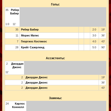
Голы:
35
Ребер
Бабир
1:0
11'
35
Ребер Бабир
2:0
19'
11
Морис Матис
3:0
36'
7
Георгиос Костикос
4:0
43'
28
Крейг Сазерленд
5:0
90'
Ассистенты:
2
Джордан
Джонс
11'
2
Джордан Джонс
19'
2
Джордан Джонс
36'
2
Джордан Джонс
43'
Замены:
24
Карлос
Коннелл