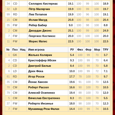
34
CD
Селларес Кистернас
19.1
100
99
100
18.9
32
LD
Пётр Малярчик
19.9
100
99
100
19.7
99
RD
Лев Потапов
19.9
100
96
100
19.1
15
CM
Ислам Масуд
20.8
100
98
100
20.4
35
FW
Ребер Бабир
9.0
100
98
100
8.8
2
CM
Джордан Джонс
25.1
100
99
100
24.9
7
FW
Георгиос Костикос
20.0
100
100
100
20.0
11
FW
Морис Матис
22.5
100
100
100
22.5
№
Поз
Нац
Имя игрока
РУ
Физ
Фор
Мор
ТРУ
1
GK
Желько Колярик
5.4
100
99
70
3.7
4
CD
Кристоффер Ибсен
9.3
100
99
70
6.4
2
CD
Дмитрий Билык
8.4
100
99
70
5.8
6
LD
Дрен Фека
10.0
100
99
72
7.1
81
RD
Игор Росси
17.7
78
100
70
9.7
35
CM
Йонас Хансен
19.6
91
100
70
12.5
78
CM
Роберт Рассел
16.6
90
100
70
10.5
79
CM
Алексей Осипенко
19.4
88
100
70
12.0
5
CM
Вячеслав Евстратенко
8.3
85
100
78
5.5
37
FW
Роберто Инсинье
18.0
98
100
70
12.3
7
FW
Мухаммад-Реза Фалах
14.4
100
99
74
10.5