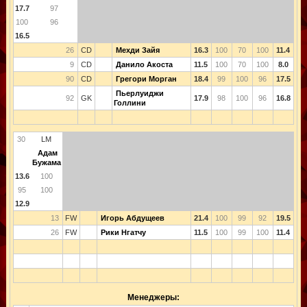
17.7
97
100
96
16.5
26
CD
Мехди Зайя
16.3
100
70
100
11.4
9
CD
Данило Акоста
11.5
100
70
100
8.0
90
CD
Грегори Морган
18.4
99
100
96
17.5
Пьерлуиджи
92
GK
17.9
98
100
96
16.8
Голлини
30
LM
Адам
Бужама
13.6
100
95
100
12.9
13
FW
Игорь Абдущеев
21.4
100
99
92
19.5
26
FW
Рики Нгатчу
11.5
100
99
100
11.4
Менеджеры: