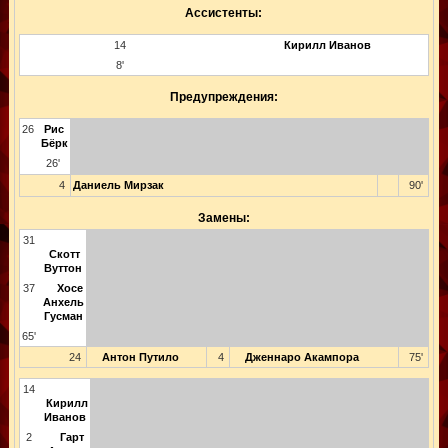
Ассистенты:
14
Кирилл Иванов
8'
Предупреждения:
26
Рис
Бёрк
26'
4
Даниель Мирзак
90'
Замены:
31
Скотт
Вуттон
37
Хосе
Анхель
Гусман
65'
24
Антон Путило
4
Дженнаро Акампора
75'
14
Кирилл
Иванов
2
Гарт