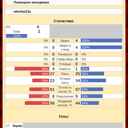
Помощник менеджера
advokat12a
Статистика:
0
0%
2
Голы
100%
0
4
0%
Удары
100%
Удары в
0
4
0%
100%
створ
0
0
0%
Пенальти
0%
0
0
0%
Оффсайды
0%
0
0
0%
Угловые
0%
4
1
80%
Навесы
20%
27
35
44%
Пасы
56%
Точные
22
34
39%
61%
пасы
Точность
81
97
46%
54%
пасов, %
8
9
47%
Нарушения
53%
Владение
56
44
56%
44%
мячом, %
Голы:
17
Херви