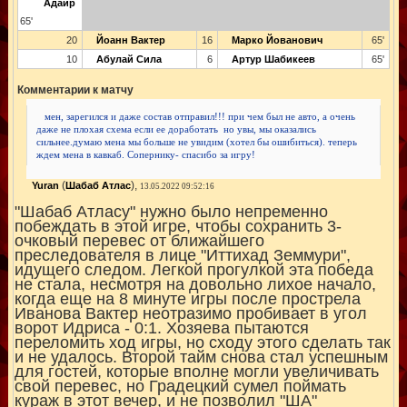
Адаир
65'
20
Йоанн Вактер
16
Марко Йованович
65'
10
Абулай Сила
6
Артур Шабикеев
65'
Комментарии к матчу
мен, зарегился и даже состав отправил!!! при чем был не авто, а очень
даже не плохая схема если ее доработать
но увы, мы оказались
сильнее.думаю мена мы больше не увидим (хотел бы ошибиться). теперь
ждем мена в кавкаб. Сопернику- спасибо за игру!
(
),
Yuran
Шабаб Атлас
13.05.2022 09:52:16
"Шабаб Атласу" нужно было непременно
побеждать в этой игре, чтобы сохранить 3-
очковый перевес от ближайшего
преследователя в лице "Иттихад Земмури",
идущего следом. Легкой прогулкой эта победа
не стала, несмотря на довольно лихое начало,
когда еще на 8 минуте игры после прострела
Иванова Вактер неотразимо пробивает в угол
ворот Идриса - 0:1. Хозяева пытаются
переломить ход игры, но сходу этого сделать так
и не удалось. Второй тайм снова стал успешным
для гостей, которые вполне могли увеличивать
свой перевес, но Градецкий сумел поймать
кураж в этот вечер, и не позволил "ША"