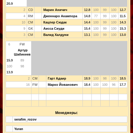
20.9
2
CD
Марин Аничич
12.8
100
99
100
12.7
4
RM
Дженнаро Акампора
14.8
77
99
100
11.5
10
CM
Кацпер Сюдак
14.4
100
99
100
14.3
9
GK
Аисса Сиуди
15.4
100
99
100
15.3
3
CM
Валид Халдуни
13.1
100
99
100
13.0
6
FW
Артур
Шабикеев
15.9
89
100
98
13.9
2
CM
Гарт Адаир
18.9
100
98
100
18.5
16
FW
Марко Йованович
18.4
100
100
96
17.7
Менеджеры:
serafim_rozov
Yuran