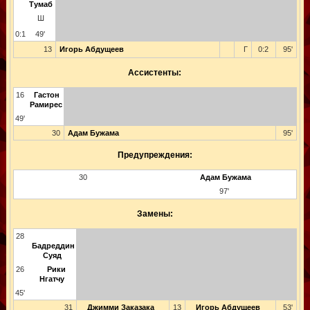
Тумаб
Ш
0:1
49'
13
Игорь Абдущеев
Г
0:2
95'
Ассистенты:
16
Гастон
Рамирес
49'
30
Адам Бужама
95'
Предупреждения:
30
Адам Бужама
97'
Замены:
28
Бадреддин
Суяд
26
Рики
Нгатчу
45'
31
Джимми Заказака
13
Игорь Абдущеев
53'