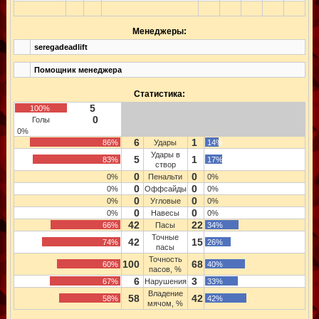
Менеджеры:
seregadeadlift
Помощник менеджера
Статистика:
5
100%
0
Голы
0%
6
1
86%
Удары
14%
Удары в
5
1
83%
17%
створ
0
0
0%
Пенальти
0%
0
0
0%
Оффсайды
0%
0
0
0%
Угловые
0%
0
0
0%
Навесы
0%
42
22
66%
Пасы
34%
Точные
42
15
74%
26%
пасы
Точность
100
68
60%
40%
пасов, %
6
3
67%
Нарушения
33%
Владение
58
42
58%
42%
мячом, %