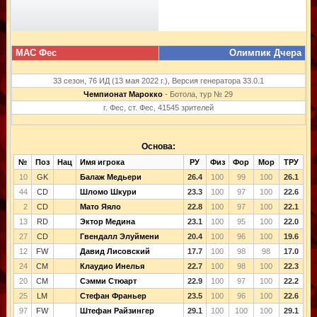
МАС Фес
Олимпик Дчера
33 сезон, 76 ИД (13 мая 2022 г.), Версия генератора 33.0.1
Чемпионат Марокко
- Ботола, тур № 29
г. Фес, ст. Фес, 41545 зрителей
Основа:
№
Поз
Нац
Имя игрока
РУ
Физ
Фор
Мор
ТРУ
10
GK
Балаж Медьери
26.4
100
99
100
26.1
44
CD
Шломо Шкури
23.3
100
97
100
22.6
2
CD
Мато Яяло
22.8
100
97
100
22.1
13
RD
Эктор Медина
23.1
100
95
100
22.0
27
CD
Гвендалл Элуймени
20.4
100
96
100
19.6
12
FW
Давид Лисовский
17.7
100
98
98
17.0
24
CM
Клаудио Инелья
22.7
100
98
100
22.3
20
CM
Сэмми Стюарт
22.9
100
97
100
22.2
25
LM
Стефан Франьер
23.5
100
96
100
22.6
97
FW
Штефан Райзингер
29.1
100
100
100
29.1