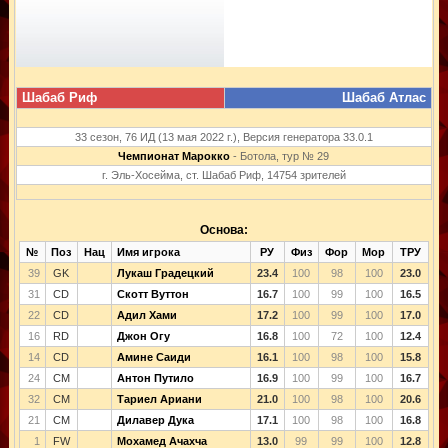
Шабаб Риф
Шабаб Атлас
33 сезон, 76 ИД (13 мая 2022 г.), Версия генератора 33.0.1
Чемпионат Марокко
- Ботола, тур № 29
г. Эль-Хосейма, ст. Шабаб Риф, 14754 зрителей
Основа:
№
Поз
Нац
Имя игрока
РУ
Физ
Фор
Мор
ТРУ
39
GK
Лукаш Градецкий
23.4
100
98
100
23.0
31
CD
Скотт Вуттон
16.7
100
99
100
16.5
22
CD
Адил Хами
17.2
100
99
100
17.0
16
RD
Джон Огу
16.8
100
72
100
12.4
14
CD
Амине Саиди
16.1
100
98
100
15.8
24
CM
Антон Путило
16.9
100
99
100
16.7
32
CM
Тариел Ариани
21.0
100
98
100
20.6
21
CM
Дилавер Дука
17.1
100
98
100
16.8
1
FW
Мохамед Ачахча
13.0
99
99
100
12.8