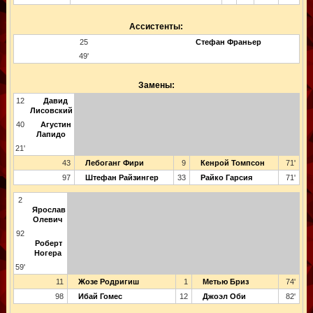
Ассистенты:
25
Стефан Франьер
49'
Замены:
12
Давид
Лисовский
40
Агустин
Лапидо
21'
43
Лебоганг Фири
9
Кенрой Томпсон
71'
97
Штефан Райзингер
33
Райко Гарсия
71'
2
Ярослав
Олевич
92
Роберт
Ногера
59'
11
Жозе Родригиш
1
Метью Бриз
74'
98
Ибай Гомес
12
Джоэл Оби
82'