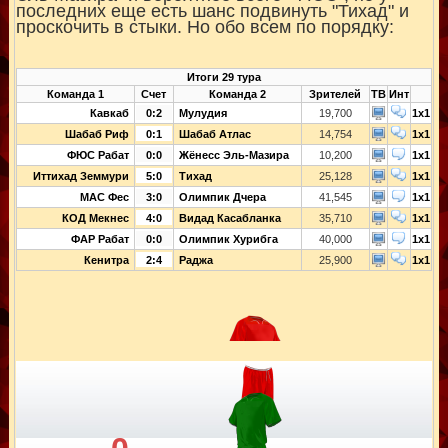
последних еще есть шанс подвинуть "Тихад" и
проскочить в стыки. Но обо всем по порядку:
Итоги 29 тура
Команда 1
Счет
Команда 2
Зрителей
ТВ
Инт
Кавкаб
0:2
Мулудия
19,700
1x1
Шабаб Риф
0:1
Шабаб Атлас
14,754
1x1
ФЮС Рабат
0:0
Жёнесс Эль-Мазира
10,200
1x1
Иттихад Земмури
5:0
Тихад
25,128
1x1
МАС Фес
3:0
Олимпик Дчера
41,545
1x1
КОД Мекнес
4:0
Видад Касабланка
35,710
1x1
ФАР Рабат
0:0
Олимпик Хурибга
40,000
1x1
Кенитра
2:4
Раджа
25,900
1x1