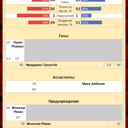
пасы
Точность
96
93
51%
49%
пасов, %
3
1
75%
Нарушения
25%
Владение
49
51
49%
51%
мячом, %
Голы:
15
Лукас
Ромеро
1:0
12'
90
Фредерик Гунонгбе
2:0
84'
Ассистенты:
29
Муин Аббасян
84'
Предупреждения:
39
Жонатан
Ривас
15'
39
Жонатан Ривас
31'