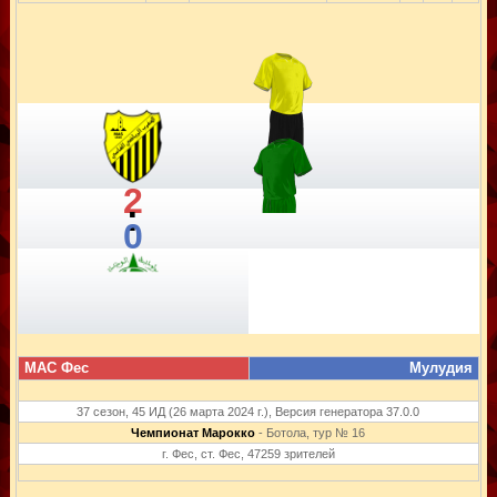
2
:
0
МАС Фес
Мулудия
37 сезон, 45 ИД (26 марта 2024 г.), Версия генератора 37.0.0
Чемпионат Марокко
- Ботола, тур № 16
г. Фес, ст. Фес, 47259 зрителей