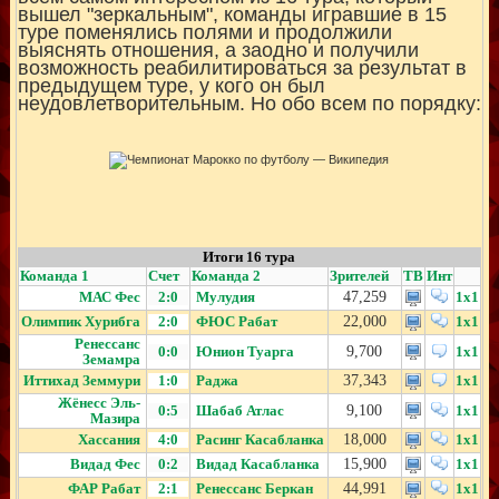
вышел "зеркальным", команды игравшие в 15
туре поменялись полями и продолжили
выяснять отношения, а заодно и получили
возможность реабилитироваться за результат в
предыдущем туре, у кого он был
неудовлетворительным. Но обо всем по порядку:
Итоги 16 тура
Команда 1
Счет
Команда 2
Зрителей
ТВ
Инт
МАС Фес
2:0
Мулудия
47,259
1x1
Олимпик Хурибга
2:0
ФЮС Рабат
22,000
1x1
Ренессанс
0:0
Юнион Туарга
9,700
1x1
Земамра
Иттихад Земмури
1:0
Раджа
37,343
1x1
Жёнесс Эль-
0:5
Шабаб Атлас
9,100
1x1
Мазира
Хассания
4:0
Расинг Касабланка
18,000
1x1
Видад Фес
0:2
Видад Касабланка
15,900
1x1
ФАР Рабат
2:1
Ренессанс Беркан
44,991
1x1