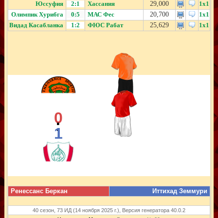
Юссуфия
2:1
Хассания
29,000
1x1
Олимпик Хурибга
0:5
МАС Фес
20,700
1x1
Видад Касабланка
1:2
ФЮС Рабат
25,629
1x1
0
:
1
Ренессанс Беркан
Иттихад Земмури
40 сезон, 73 ИД (14 ноября 2025 г.), Версия генератора 40.0.2