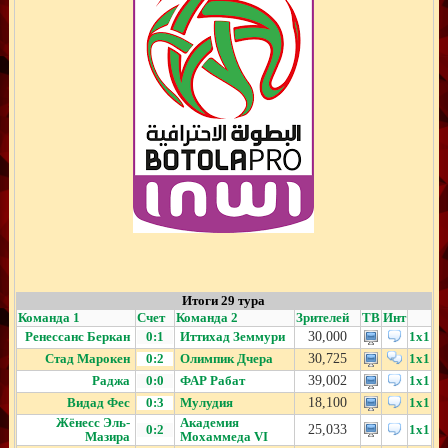
Итоги 29 тура
Команда 1
Счет
Команда 2
Зрителей
ТВ
Инт
Ренессанс Беркан
0:1
Иттихад Земмури
30,000
1x1
Стад Марокен
0:2
Олимпик Дчера
30,725
1x1
Раджа
0:0
ФАР Рабат
39,002
1x1
Видад Фес
0:3
Мулудия
18,100
1x1
Жёнесс Эль-
Академия
0:2
25,033
1x1
Мазира
Мохаммеда VI