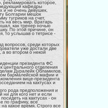
, рекламировать которое,
аведующий кафедры
 и не очень девушек,
нту Болгарии мешок
му тугриков на счет,
ь на весь мир. Вратарь
шал, как тренер ночью
ушку. По этой причине, он
, то услышав о тетрисе -
яд вопросов, среди которых
дователи уже достали две
, а во втором о некой
езиденции президента ФС
ик центрального отделения
 делам Дуралейк Обламилов.
вом бармалейской мафии и
накомления вице-президента
сседанием на кактусах и
ного рода предположения и
й ни для кого нет и если
 посидеть на кактусах - он
е по графику, все
и на какое время. Строго все