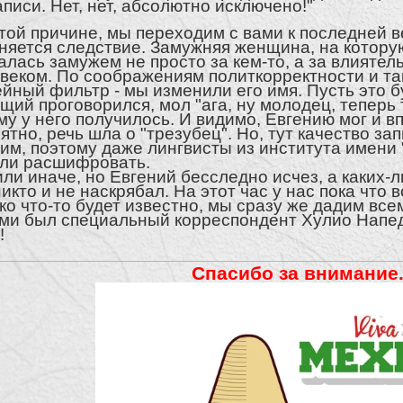
аписи. Нет, нет, абсолютно исключено!"
той причине, мы переходим с вами к последней в
няется следствие. Замужняя женщина, на котору
алась замужем не просто за кем-то, а за влияте
веком. По соображениям политкорректности и так
йный фильтр - мы изменили его имя. Пусть это б
щий проговорился, мол "ага, ну молодец, теперь т
у у него получилось. И видимо, Евгению мог и впра
ятно, речь шла о "трезубец". Но, тут качество за
им, поэтому даже лингвисты из института имени
ли расшифровать.
или иначе, но Евгений бесследно исчез, а каких-л
никто и не наскрябал. На этот час у нас пока что 
ко что-то будет известно, мы сразу же дадим всем
ми был специальный корреспондент Хулио Напед
!
Спасибо за внимание