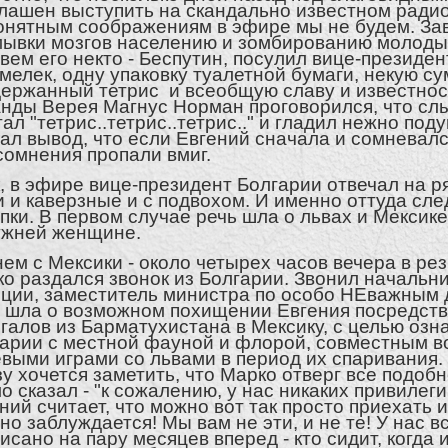
лашен выступить на скандально известном радио
онятным соображениям в эфире мы не будем. З
ывки мозгов населению и зомбированию молодых
вем его некто - Беспутин, посулил вице-президе
мелек, одну упаковку туалетной бумаги, некую сум
ержанный тетрис и всеобщую славу и известност
нды Верея Магнус Норман проговорился, что слы
ал "тетрис..тетрис..тетрис.." и гладил нежно под
ал вывод, что если Евгений сначала и сомневался
сомнения пропали вмиг.
, в эфире вице-президент Болгарии отвечал на р
 и каверзные и с подвохом. И именно оттуда сле
пки. В первом случае речь шла о львах и Мексике
ужней женщине.
ем с Мексики - около четырех часов вечера в р
о раздался звонок из Болгарии. Звонил начальн
ции, заместитель министра по особо НЕважным
 шла о возможном похищении Евгения посредст
галов из Барматухистана в Мексику, с целью оз
арии с местной фауной и флорой, совместным во
выми играми со львами в период их спаривания.
у хочется заметить, что Марко отверг все подоб
о сказал - "к сожалению, у нас никаких привилеги
ний считает, что можно вот так просто приехать и
но заблуждается! Мы вам не эти, и не те! У нас вс
исано на пару месяцев вперед - кто сидит, когда 