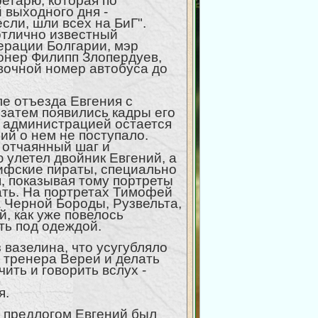
ретарю, которая по
 выходного дня -
если, шли всех на БиГ".
отлично известный
ерации Болгарии, мэр
ионер Филипп Злопердуев,
вочной номер автобуса до
ле отъезда Евгения с
 затем появились кадры его
й администрацией остается
ий о нем не поступало.
 отчаянный шаг и
 улетел двойник Евгений, а
ифские пираты, специально
, показывая тому портреты
ать. На портретах Тимофей
а Черной Бороды, Рузвельта,
, как уже повелось
сть под одеждой.
 вазелина, что усугубляло
 тренера Вереи и делать
чить и говорить вслух -
я.
м предлогом Евгений был