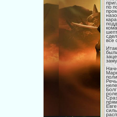
приг
по п
пром
назо
кара
подд
кома
шепт
сдел
все 
Итак
были
заце
зам
Начн
Марк
поли
Речь
неле
Болг
роле
Сраз
прям
Евге
силь
расп