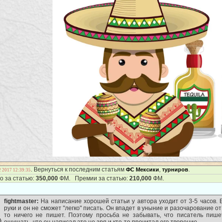
. Вернуться к последним статьям
,
.
ФС Мексики
турниров
2 2017 12:39:35
о за статью:
350,000
ФМ. Премии за статью:
210,000
ФМ.
fightmaster:
На написание хорошей статьи у автора уходит от 3-5 часов. 
руки и он не сможет "легко" писать. Он впадет в уныние и разочарование от т
то ничего не пишет. Поэтому просьба не забывать, что писатель пише