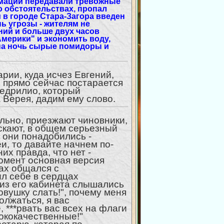
рмации передавали тревожные
о обстоятельствах, пропал
 в городе Стара-Загора введен
ь угрозы - жителям не
ний и больше двух часов
Америки" и экономить воду,
 на ночь сырые помидоры и
арии, куда исчез Евгений,
ы прямо сейчас постарается
едрилио, который
 Верея, дадим ему слово.
ельно, приезжают чиновники,
скают, в общем серьезный
 они понадобились -
и, то давайте начнем по-
них правда, что нет -
омент основная версия
ах общался с
л себе в сердцах
из его кабинета слышались
овушку слать!", почему меня
должаться, я вас
 ***рвать вас всех на флаги
сококачественные!"