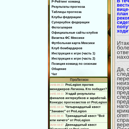
В те
Р-Рейтинг команд
вест
Результаты прогноза
вице
Таблицы прогноза
план
Клубы федерации
реко
сиде
Суперкубок федерации
попу
Фотогалерея
ходи
Официальные сайты клубов
Визитка ФС Мексики
Итак
Футбольная карта Мексики
боле
Клуб бомбардиров
отве
Инструкция к игре (часть 1)
нахо
Инструкция к игре (часть 2)
Позиция команд по сезонам
Да, 
Общение
след
Чат
пере
ПроЛегион
неиз
ProLegion против
24/06 09:23
поря
менеджеров Легиона. Кто победит?
пред
Угадай результаты
14/05 10:11
след
финалов интеркубков и заработай.
пред
Конкурс прогнозистов от ProLegion
наго
Четырнадцатый квест
10/05 10:54
крик
"Занавес" от ProLegion
опят
Тринадцатый квест "Всё
03/05 08:41
спра
или ничего" от ProLegion
вере
Двенадцатый квест
26/04 18:07