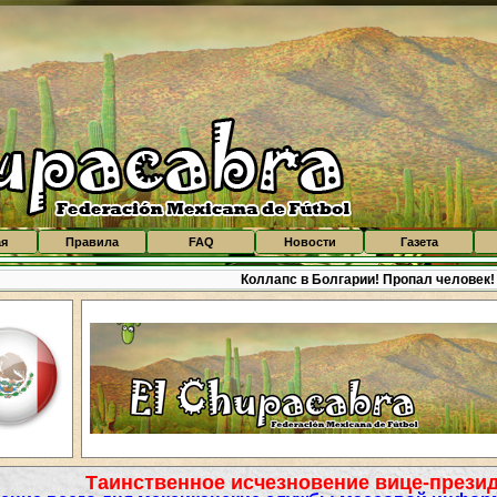
ая
Правила
FAQ
Новости
Газета
Коллапс в Болгарии! Пропал человек!
Таинственное исчезновение вице-презид