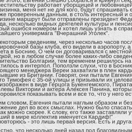
е этого, Евгений спешно собрался и крикнул сек
естительству работает уборщицей и любовницей
зизинка, меня нет не для кого, будут спрашивать 
же проверенным данным, в столь интересный и 
изине маршрут были отправлены президент Фед
да, несколько видных деятелей культуры и пенс
рый ошибся номером и хотел лишь узнать в спра
айшего универмага "Вчерашний Уголек".
екоторым сведениям, через несколько часов пос
ировочной базы клуба, его видели в аэропорту, а
ета в Боснию. О чем он договаривался с местно
дкой, но в любом случае более каких-либо сведен
ительство Болгарии, тем временем решилось на
тилось в интерпол. Поползли слухи, что в Боснию
оящего менеджера Вереи захватили в плен кард
ывшие из Британии. Говорят, они пытали Евгения
го Тимофея с 35-ой улицы и призывали их целов
изображен в виде Герцога Букенгемского, Пират
левы Виктории и актера Алексея Панина, который
оровился показывать всем и все то, что у него е
м словом, Евгения пытали наглым образом и без
жение дел во всех смыслах. Нужно было спасать
как можно скорее. К слову, его также заставляли у
ший в мире коллектив именуется Кардиф!"
повторюсь - это лишь первая версия. Есть и друга
стно, что несколько дней назад под благовидны