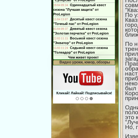
Посл
"Суперсаб" от ProLegion
совм
Одиннадцатый квест
19/04 09:34
"Ква
сезона "Лучшая защита" от
По у
ProLegion
Кваз
Десятый квест сезона
11/04 13:07
горо
"Точный пас" от ProLegion
кото
Девятый квест сезона
05/04 09:37
"Золотая перчатка" от ProLegion
ближ
Восьмой квест сезона
22/03 11:15
По н
"Экватор" от ProLegion
трен
Седьмой квест сезона
15/03 11:24
"Голеадор" от ProLegion
прил
Чем живет проект
зага
О футболе и не только
Прав
обра
наст
приб
неко
был 
Коро
Интегрирован с чатом форума!
прин
Одни
поло
это 
"Луч
Но, 
Изве