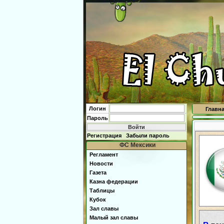
Логин
Главн
Пароль
Регистрация
Забыли пароль
ФС Мексики
Регламент
Новости
Газета
Казна федерации
Таблицы
Кубок
Зал славы
Малый зал славы