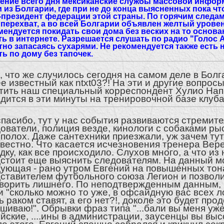
чение всего дня мексиканские службы массовой инфо
и из Болгарии, где при не до конца выясненных пока чт
-президент федерации этой страны. По горячим следам
 перехват, а во всей Болгарии объявлен желтый уровен
мендуется покидать свои дома без веских на то основа
ть в интернете. Разрешается слушать по радио "Голос 
тно запасаясь сухарями. Не рекомендуется также есть
ть по дому без тапочек.
, что же случилось сегодня на самом деле в Болг
е известный как ntxt03
?!
На эти и другие вопрос
тить наш специальный корреспондент Хулио Нап
дится в эти минуты на тренировочной базе клуба
спасибо, тут у нас события развиваются стремит
ователи, полиция везде, кинологи с собаками ры
полох. Даже сантехники приезжали, уж зачем тут
вестно. Что касается исчезновения тренера Вере
дку, как все происходило. Слухов много, а что из 
стоит еще выяснить следователям. На данный м
ующая - рано утром Евгений на повышенных тон
ставителем футбольного союза Легион и позволи
ворить лишнего. По неподтвержденным данным, 
и "сколько можно то уже, в офсайдную вас всех л
ь раком ставят, а его нет
?!
, доколе это будет про
шиваю!". Обрывки фраз типа "...бали вы меня уже,
йские, ....ины в администрации, заусенцы вы вы