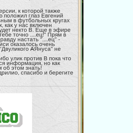
ерсии, к которой также
ю положил глаз Евгений
льным в футбольных кругах
, как у нас включен
удет некто В. Еще в эфире
ебе точно ....ец!" Прям в
вду настать "....ец" -
писи оказалось очень
 "Двуликого
А
Януса" не
ибо улик против В пока что
вся информация, но как
 об этом знать!
рилио, спасибо и берегите
.