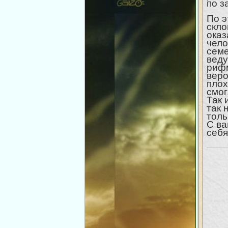
по з
По э
скло
оказ
чело
семе
веду
рифм
веро
плох
смог
Так 
так 
толь
С ва
себя