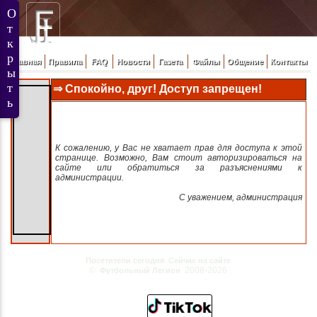
Главная
Правила
FAQ
Новости
Газета
Файлы
Общение
Контакты
⇒ Спокойно, друг! Доступ запрещен!
К сожалению, у Вас не хватает прав для доступа к этой
странице. Возможно, Вам стоит авторизироваться на
сайте или обратиться за разъяснениями к
администрации.
C уважением, администрация
Посетители сегодня
Сейчас на сайте
©
2008-2026
Футбольный Легион