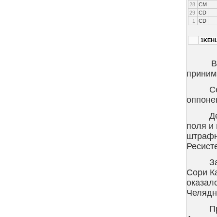
28
CM
29
CD
1
CD
1KEH
В
приним
С
оппоне
Д
поля и
штрафн
Ресист
З
Сори К
оказалс
Челядн
П