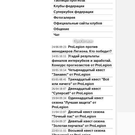
Таблицы прогноза
Клубы федерации
Суперкубок федерации
Фотогалерея
Официальные сайты клубов
Общение
Чат
ПроЛегион
ProLegion против
24/06 09:23
менеджеров Легиона. Кто победит?
Угадай результаты
14/05 10:11
финалов интеркубков и заработай.
Конкурс прогнозистов от ProLegion
Четырнадцатый квест
10/05 10:54
"Занавес" от ProLegion
Тринадцатый квест "Всё
03/05 08:41
или ничего" от ProLegion
Двенадцатый квест
26/04 18:07
"Суперсаб" от ProLegion
Одиннадцатый квест
19/04 09:34
сезона "Лучшая защита" от
ProLegion
Десятый квест сезона
11/04 13:07
"Точный пас" от ProLegion
Девятый квест сезона
05/04 09:37
"Золотая перчатка" от ProLegion
Восьмой квест сезона
22/03 11:15