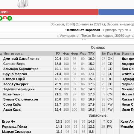
нсия
36 сезон, 20 ИД (15 августа 2023 г.), Версия генератор
Чемпионат Парагвая
- Примера, тур № 3
г. Асунсьон, ст. Томас Бегган Корреа, 30950 зрит
Основа:
ц
Имя игрока
РУ
Физ
Фор
Мор
ТРУ
№
Поз
Нац
Имя иг
Дмитрий Самойленко
20.4
100
95
80
16.0
27
GK
Дмитри
Сельсо Вера
18.8
100
95
84
15.2
19
CD
Андерс
Альваро Карпинтеро
19.1
100
83
84
13.6
4
CD
Бен Ос
Бруно Морган
21.4
100
94
84
17.1
32
CD
Отито 
Стивен Одей
18.1
100
95
88
15.3
18
RD
Эдуард
Хосе Гутьеррес
20.9
100
97
86
17.6
25
CD
Марио 
Тадеуш Бернацкий
18.4
100
91
82
14.0
93
CM
Микаил
Роже Гомис
21.1
99
97
86
17.6
9
CM
Яссин 
Эмиль Саломонссон
20.0
100
95
88
16.9
95
CM
Хикам 
Сори Каба
19.7
100
94
96
17.9
13
FW
Ники С
Адам Каса
18.4
100
100
88
16.3
92
FW
Иван П
Запасные:
Егор Чу
16.3
100
99
88
14.3
7
CD
Хуан Ан
Рональд Гбизи
14.1
100
93
92
12.2
28
FW
Мераби
Матиас Сильвера
11.4
96
91
86
8.8