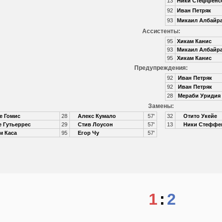
13
Ники Стеффенс
92
Иван Петряк
93
Микаил Албайр
Ассистенты:
95
Хикам Канис
93
Микаил Албайр
95
Хикам Канис
Предупреждения:
92
Иван Петряк
92
Иван Петряк
28
Мераби Уридия
Замены:
е Гомис
28
Алекс Кумало
57'
32
Отито Укейе
 Гутьеррес
29
Стив Лоусон
57'
13
Ники Стеффе
м Каса
95
Егор Чу
57'
1
:
2