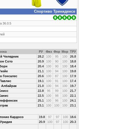
Спортиво Триниденсе
а 36.0.5
елей
рока
РУ
Физ
Фор
Мор
ТРУ
й Челядник
28.2
100
95
100
26.8
он Сото
20.9
100
90
100
18.8
борн
20.4
100
90
100
18.4
Укейе
21.1
100
94
100
19.8
о Гонсалес
20.6
100
87
100
17.9
Павлис
19.1
100
91
100
17.4
 Албайрак
21.0
100
94
100
19.7
Книсс
22.8
96
99
100
21.7
Канис
22.5
100
98
100
22.1
теффенсен
25.1
100
96
100
24.1
етряк
23.1
100
100
100
23.1
тонио Кардосо
19.8
97
97
100
18.6
 Уридия
20.9
100
97
100
20.3