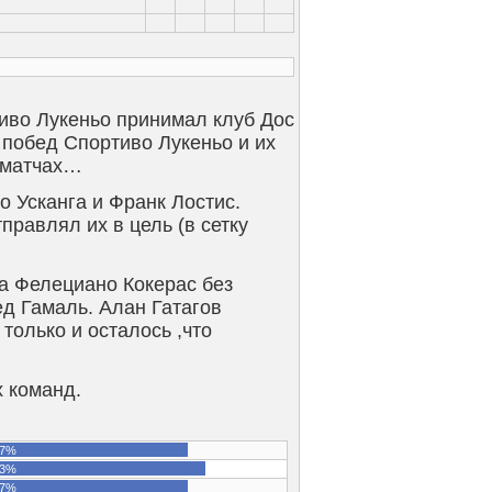
иво Лукеньо принимал клуб Дос
 побед Спортиво Лукеньо и их
х матчах…
о Усканга и Франк Лостис.
равлял их в цель (в сетку
на Фелециано Кокерас без
ед Гамаль. Алан Гатагов
только и осталось ,что
х команд.
7%
3%
7%