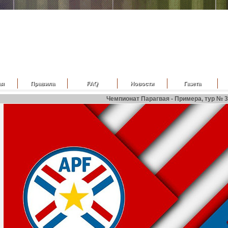
ая
Правила
FAQ
Новости
Газета
Чемпионат Парагвая - Примера, тур № 3