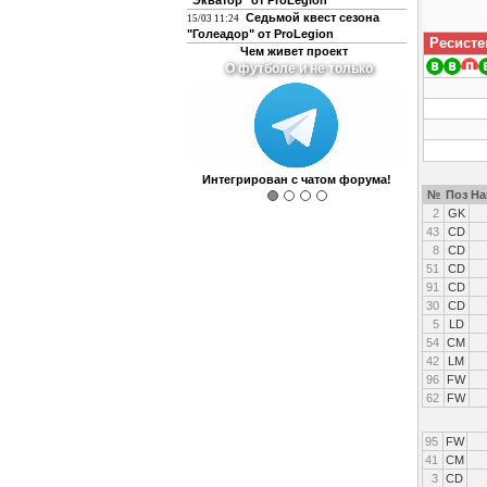
"Экватор" от ProLegion
Седьмой квест сезона
15/03 11:24
"Голеадор" от ProLegion
Ресисте
Чем живет проект
О футболе и не только
Интегрирован с чатом форума!
№
Поз
На
2
GK
43
CD
8
CD
51
CD
91
CD
30
CD
5
LD
54
CM
42
LM
96
FW
62
FW
95
FW
41
CM
3
CD