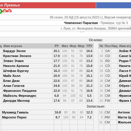
о Лукеньо
36 сезон, 20 ИД (15 августа 2023 г.), Версия генератор
Чемпионат Парагвая
- Примера, тур № 3
г. Луке, ст. Фелециано Кокерас, 35894 зрителей
Основа:
ц
Имя игрока
РУ
Физ
Фор
Мор
ТРУ
№
Поз
Нац
Имя иг
Бардур Эксен
20.1
100
91
90
16.6
2
GK
Хойяс 
Кристиан Энсисо
17.9
100
91
78
13.0
34
CD
Санат 
Элвис Эчаке
17.7
100
91
80
13.2
26
RD
Редан 
Николо Арпини
21.9
100
91
78
15.8
14
CD
Никита
Штефан Бургиу
16.3
100
87
86
12.4
29
CD
Лассе 
Майк Холл
20.9
100
91
78
15.1
19
CD
Юрий К
Блас Диас
22.6
100
87
80
16.0
18
CM
Дамиан
Алан Гатагов
24.8
100
99
86
21.3
22
CM
Обрен 
Франсиско Пиццини
22.9
100
91
78
16.8
15
CM
Джамал
Майколь Фернандес
6.8
94
100
82
5.5
36
CM
Франси
Джордж Миллер
17.6
96
97
80
13.4
10
FW
Франк 
Запасные:
Мухамед Гамаль
16.8
90
99
80
12.3
16
CM
Антони
Марсело Перес
8.7
100
96
84
7.2
9
RM
Матти Ц
31
CM
Жюльен