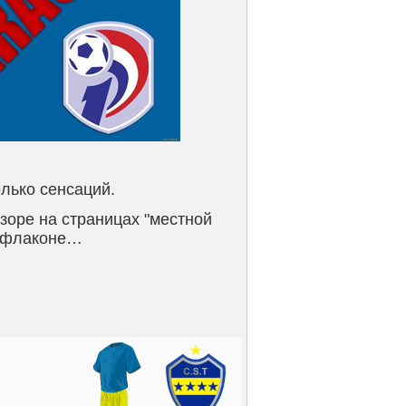
олько сенсаций.
бзоре на страницах "местной
м флаконе…