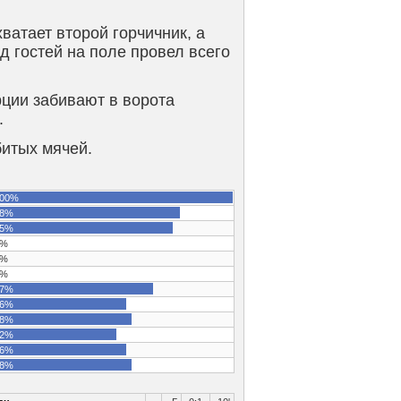
хватает второй горчичник, а
д гостей на поле провел всего
рции забивают в ворота
.
битых мячей.
00%
8%
5%
%
%
%
7%
6%
8%
2%
6%
8%