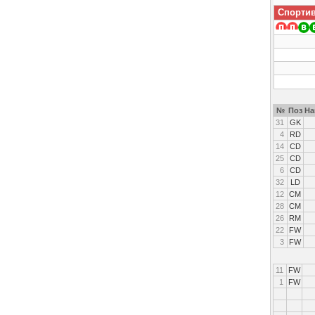
Спортив
№
Поз
На
31
GK
4
RD
14
CD
25
CD
6
CD
32
LD
12
CM
28
CM
26
RM
22
FW
3
FW
11
FW
1
FW