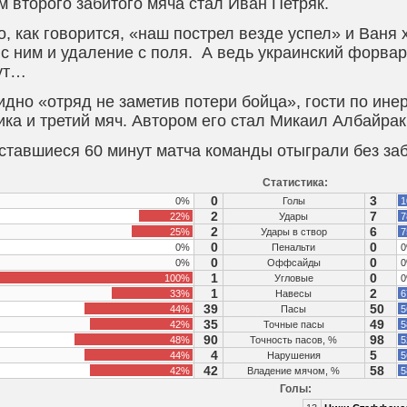
м второго забитого мяча стал Иван Петряк.
о, как говорится, «наш пострел везде успел» и Ваня 
 с ним и удаление с поля. А ведь украинский форвар
ут…
идно «отряд не заметив потери бойца», гости по ине
ика и третий мяч. Автором его стал Микаил Албайрак
ставшиеся 60 минут матча команды отыграли без за
Статистика:
0
3
0%
Голы
1
2
7
22%
Удары
7
2
6
25%
Удары в створ
7
0
0
0%
Пенальти
0
0
0
0%
Оффсайды
0
1
0
100%
Угловые
0
1
2
33%
Навесы
6
39
50
44%
Пасы
5
35
49
42%
Точные пасы
5
90
98
48%
Точность пасов, %
5
4
5
44%
Нарушения
5
42
58
42%
Владение мячом, %
5
Голы: