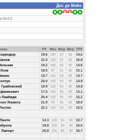
Дос де Майо
а 36.0.5
рока
РУ
Физ
Фор
Мор
ТРУ
Корредор
19.6
100
83
90
14.6
Шихов
21.0
100
87
92
16.8
Пельхан
19.2
100
83
90
14.6
 Усов
19.0
97
91
90
15.1
Нюхен
19.7
100
83
90
14.7
олтун
20.0
100
83
90
14.9
 Грабовский
19.9
100
83
90
14.9
Цвиянович
17.5
100
83
90
13.1
 Лаабиди
20.4
100
83
90
15.2
ско Усканга
21.9
94
95
92
18.0
Лостис
22.1
100
83
90
16.5
 Пинто
14.3
100
83
90
10.7
ебулла
19.8
100
90
90
16.0
 Лапорт
20.8
100
89
90
16.7