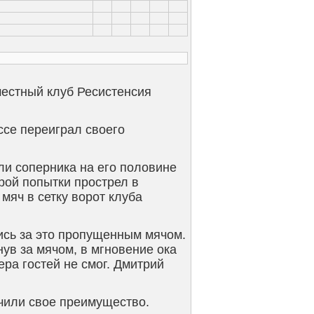
местный клуб Ресистенсия
ссе переиграл своего
ли соперника на его половине
рой попытки прострел в
яч в сетку ворот клуба
лись за это пропущенным мячом.
ув за мячом, в мгновение ока
ера гостей не смог. Дмитрий
очили свое преимущество.