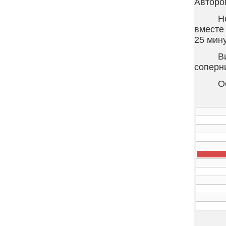
Авторо
Н
вместе
25 мин
В
соперн
О