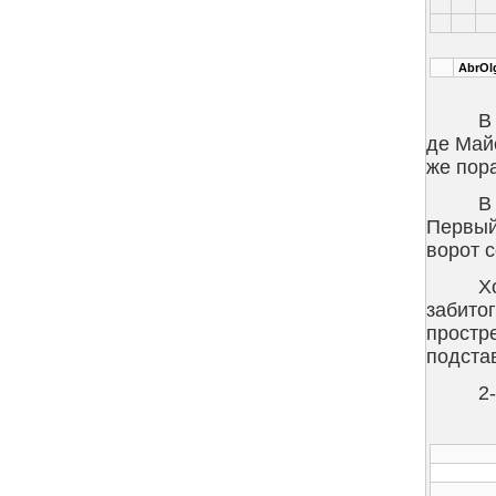
AbrOl
В
де Майо
же пор
В
Первый
ворот с
Х
забито
простр
подстав
2