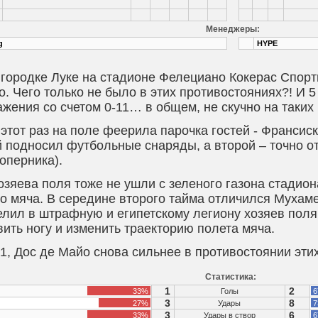
Менеджеры:
g
HYPE
 городке Луке на стадионе Фелециано Кокерас Спорт
. Чего только не было в этих противостояниях?! И 5
ажения со счетом 0-11… в общем, не скучно на таки
 этот раз на поле феерила парочка гостей - Франсиск
 подносил футбольные снаряды, а второй – точно отп
оперника).
озяева поля тоже не ушли с зеленого газона стадио
го мяча. В середине второго тайма отличился Мухам
елил в штрафную и египетскому легиону хозяев поля 
ить ногу и изменить траекторию полета мяча.
-1, Дос де Майо снова сильнее в противостоянии эти
Статистика:
1
2
33%
Голы
6
3
8
27%
Удары
7
3
6
33%
Удары в створ
6