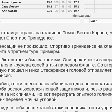
Алекс Кумало
19.6
100
99
92
17.9
Стив Лоусон
18.2
97
98
86
15.1
Али Фадал
11.6
96
95
100
10.7
Менеджеры:
L
Lagr
 столице страны на стадионе Томас Бегган Корреа, 
ал Спортиво Триниденсе.
енсации не произошло. Спортиво Триниденсе на кла
нта в третьем туре Примеры.
ебют встречи был за гостями. Они практически запер
 плели кружева своей атаки на левом фланге. Со вто
ую прошел и Ники Стеффенсен головой отправляет м
енсия.
абив, гости слегка расслабились и едва не поплати
аба воспользовался ленцой защитников и, резко рван
я за их спинами. Но вот переиграть опытного голкип
ик перевел мяч на угловой.
ридя в себя после такой атаки соперника, гости упр