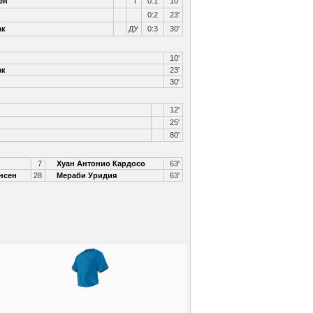
ен
Г
0:1
10'
0:2
23'
ак
ДУ
0:3
30'
10'
ак
23'
30'
12'
25'
80'
7
Хуан Антонио Кардосо
63'
нсен
28
Мераби Уридия
63'