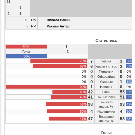
51
1
2
3
40
FW
Никола Нанни
9
RM
Рахман Антар
Статистика:
1
50%
1
Голы
50%
7
3
70%
Удары
30%
6
3
67%
Удары в створ
33%
0
0
0%
Пенальти
0%
0
0
0%
Оффсайды
0%
0
1
0%
Угловые
100%
1
0
100%
Навесы
0%
42
55
43%
Пасы
57%
41
51
45%
Точные пасы
55%
Точность
98
93
51%
49%
пасов, %
4
4
50%
Нарушения
50%
Владение
47
53
47%
53%
мячом, %
Голы: