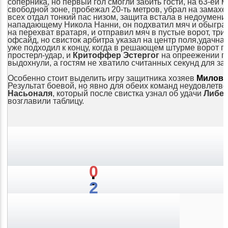
соперника, но первый гол смогли забить гости, на 63-ей 
свободной зоне, пробежал 20-ть метров, убрал на замах
всех отдал тонкий пас низом, защита встала в недоумении
нападающему Никола Нанни, он подхватил мяч и обыгра
на перехват вратаря, и отправил мяч в пустые ворот, тр
офсайд, но свисток арбитра указал на центр поля,
удачная
уже подходил к концу, когда в решающем штурме ворот г
простерл-удар, и
Критоффер Эстергог
на опреежении пе
выдохнули, а гостям не хватило считанных секунд для з
Особенно стоит выделить игру защитника хозяев
Милова
Результат боевой, но явно для обеих команд неудовлетв
Насьоналя
, который после свистка узнал об удачи
Либер
возглавили таблицу.
0
:
2