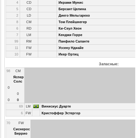
4
CD
Икрами Мунис
5
CD
Берсант Целина
2
LD
Диего Мельгарехо
8
CM
Том Плейшнегер
6
RD
Ки-Сеул Хеон
7
LM
Кенджи Горре
99
RM
Панфило Саланте
11
FW
Уссену Ндиайе
10
FW
Икер Ортиц
Запасные:
98
CM
Яспер
Солс
0
0
0
0
69
LM
Винисиус Дуарте
6
FW
Кристоффер Эстергор
70
FW
Сиснерос
Беррио