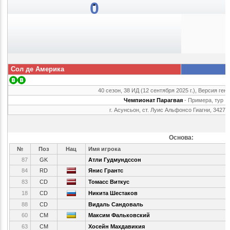
0
Сол де Америка
40 сезон, 38 ИД (12 сентября 2025 г.), Версия ген
Чемпионат Парагвая
- Примера, тур 
г. Асунсьон, ст. Луис Альфонсо Гиагни, 34270
Основа:
№
Поз
Нац
Имя игрока
87
GK
Атли Гудмундссон
84
RD
Янис Грантс
83
CD
Томасс Виткус
18
CD
Никита Шестаков
88
CD
Видаль Сандоваль
60
CM
Максим Фальковский
63
CM
Хосейн Махдавикия