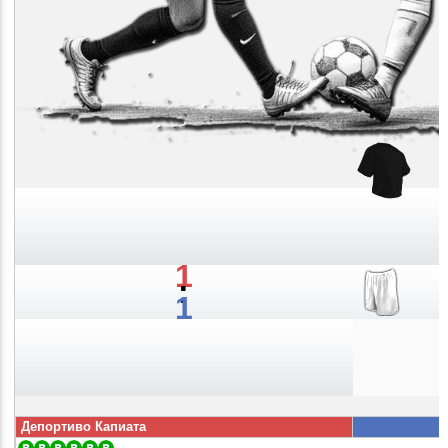
1
:
1
Депортиво Капиата