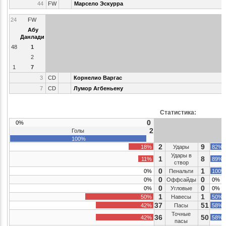
44
FW
Марсело Эскурра
24
FW
Абу
Данлади
48
1
2
1
7
3
CD
Корнелио Варгас
7
CD
Лумор Агбеньену
Статистика:
0
0%
2
Голы
100%
2
9
18%
Удары
82%
Удары в
1
8
11%
89%
створ
0
1
0%
Пенальти
100%
0
0
0%
Оффсайды
0%
0
0
0%
Угловые
0%
1
1
50%
Навесы
50%
37
51
42%
Пасы
58%
Точные
36
50
42%
58%
пасы