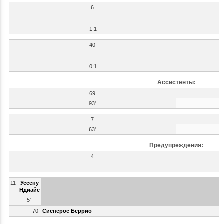
6
1:1
40
0:1
Ассистенты:
69
93'
7
63'
Предупреждения:
4
11
Уссену
Ндиайе
5'
70
Сиснерос Беррио