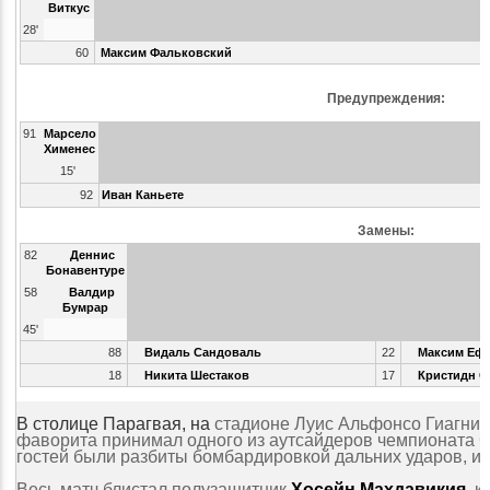
Виткус
28'
60
Максим Фальковский
Предупреждения:
91
Марсело
Хименес
15'
92
Иван Каньете
Замены:
82
Деннис
Бонавентуре
58
Валдир
Бумрар
45'
88
Видаль Сандоваль
22
Максим Еф
18
Никита Шестаков
17
Кристидн С
В столице Парагвая, на
стадионе Луис Альфонсо Гиагни,
фаворита принимал одного из аутсайдеров чемпионата 
гостей были разбиты бомбардировкой дальних ударов, и 
Весь матч блистал полузащитник
Хосейн Махдавикия
, 