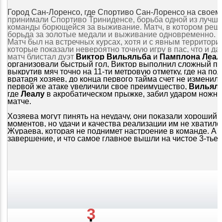
Город Сан-Лоренсо, где Спортиво Сан-Лоренсо на своем
принимали Спортиво Триниденсе, борьба одной из лучш
команды борющейся за выживание. Матч, в котором решае
борьда за золотые медали и выживание одновременно.
Матч был на встречных курсах, хотя и с явным территор
которые показали невероятно точную игру в пас, что и да
матч блистал дуэт
Виктор Вильяльба
и
Памплона Леал
организовали быстрый гол, Виктор выполнил сложный па
выкрутив мяч точно на 11-ти метровую отметку, где на по
вратаря хозяев, до конца первого тайма счет не изменилс
первой же атаке увеличили свое преимущество,
Вильял
где
Леалу
в акробатическом прыжке, забил ударом ножниц
матче.
Хозяева могут пинять на неудачу, они показали хороший 
моментов, но удачи и качества реализации им не хватило
Жураева, которая не поднимет настроение в команде. А в
завершение, и что самое главное вышли на чистое 3-тье 
3
: