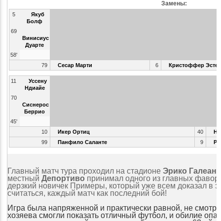
Замены:
5
Якуб
Болф
69
Винисиус
Дуарте
58'
79
Сесар Марти
6
Кристоффер Эстер
11
Уссену
Ндиайе
70
Сиснерос
Беррио
45'
10
Икер Ортиц
40
Ни
99
Панфило Саланте
9
Ра
Главный матч тура проходил на стадионе
Эрико Галеано
местный
Депортиво
принимал одного из главных фавори
дерзкий новичек Примеры, который уже всем доказал в э
считаться, каждый матч как последний бой!
Игра была напряженной и практически равной, не смотр
хозяева смогли показать отличный футбол, и обилие опа