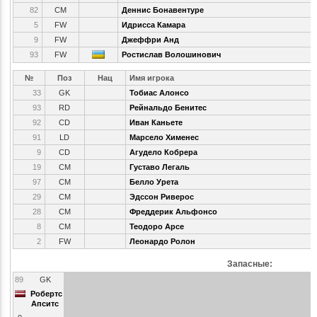
82
CM
Деннис Бонавентуре
5
FW
Идрисса Камара
9
FW
Джеффри Анд
93
FW
Ростислав Волошинович
№
Поз
Нац
Имя игрока
33
GK
Тобиас Алонсо
93
RD
Рейнальдо Бенитес
92
CD
Иван Каньете
91
LD
Марсело Хименес
9
CD
Агудело Кобрера
19
CM
Густаво Легаль
97
CM
Белло Урета
29
CM
Эдссон Риверос
28
CM
Фреддерик Альфонсо
8
CM
Теодоро Арсе
2
FW
Леонардо Ролон
Запасные:
89
GK
Робертс
Апситс