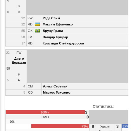
0
0
0
0
92
FW
Реда Слим
22
RD
Максим Ефименко
55
GK
Бруну Граси
58
LM
Валдир Бумрар
17
RD
Кристидн Стейндоурссон
22
FW
Диего
Дольдан
59
9
5
4
4
CM
Алекс Сервиан
5
CD
Маркос Гонсалес
Статистика:
3
100%
0
Голы
0%
8
3
73%
Удары
27%