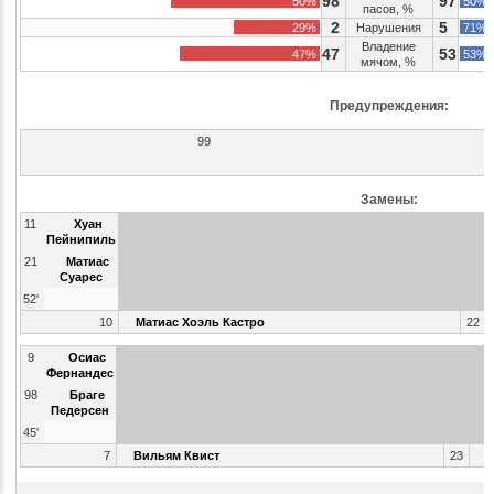
98
97
50%
50%
пасов, %
2
5
29%
Нарушения
71%
Владение
47
53
47%
53%
мячом, %
Предупреждения:
99
Замены:
11
Хуан
Пейнипиль
21
Матиас
Суарес
52'
10
Матиас Хоэль Кастро
22
9
Осиас
Фернандес
98
Браге
Педерсен
45'
7
Вильям Квист
23
К