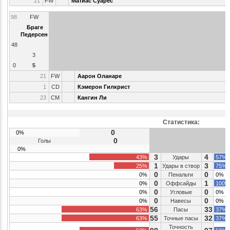
21
FW
Матиас Суарес
98
FW
Браге
Педерсен
48
3
0
5
21
FW
Аарон Оланаре
1
CD
Кэмерон Гилкрист
23
CM
Кангин Ли
Статистика:
0
0%
0
Голы
0%
3
4
43%
Удары
57%
1
3
25%
Удары в створ
75%
0
0
0%
Пенальти
0%
0
1
0%
Оффсайды
100%
0
0
0%
Угловые
0%
0
0
0%
Навесы
0%
56
33
63%
Пасы
37%
55
32
63%
Точные пасы
37%
Точность