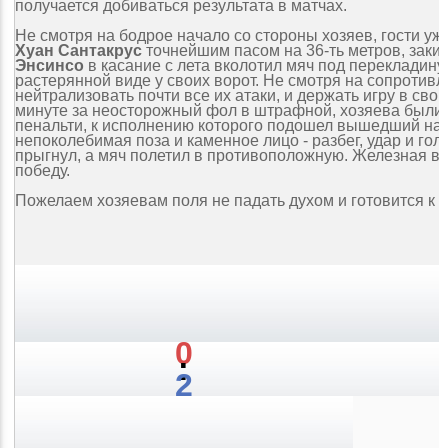
получается добиваться результата в матчах.
Не смотря на бодрое начало со стороны хозяев, гости уже
Хуан Сантакрус
точнейшим пасом на 36-ть метров, заки
Энсинсо
в касание с лета вколотил мяч под перекладину 
растерянной виде у своих ворот. Не смотря на сопротивл
нейтрализовать почти все их атаки, и держать игру в свои
минуте за неосторожный фол в штрафной, хозяева были
пенальти, к исполнению которого подошел вышедший на
непоколебимая поза и каменное лицо - разбег, удар и гол,
прыгнул, а мяч полетил в противоположную. Железная в
победу.
Пожелаем хозяевам поля не падать духом и готовится к р
0
:
2