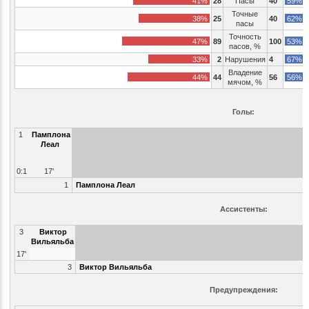
41%
28
Пасы
40
59%
Точные
38%
25
40
62%
пасы
Точность
47%
89
100
53%
пасов, %
33%
2
Нарушения
4
67%
Владение
44%
44
56
56%
мячом, %
Голы:
1
Памплона
Леал
0:1
17'
1
Памплона Леал
Ассистенты:
3
Виктор
Вильяльба
17'
3
Виктор Вильяльба
Предупреждения: