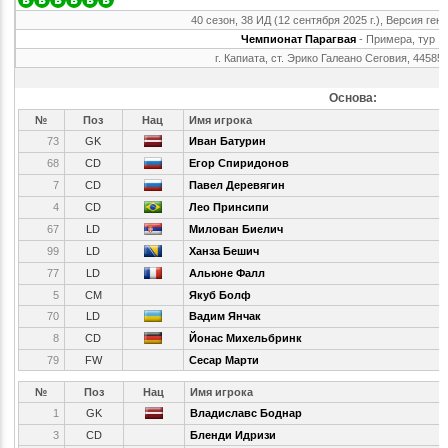
40 сезон, 38 ИД (12 сентября 2025 г.), Версия ген
Чемпионат Парагвая
- Примера, тур 
г. Капиата, ст. Эрико Галеано Сеговия, 44585
Основа:
№
Поз
Нац
Имя игрока
73
GK
Иван Батурин
68
CD
Егор Спиридонов
7
CD
Павел Деревягин
4
CD
Лео Принсипи
67
LD
Милован Биелич
99
LD
Ханза Бешич
77
LD
Альюне Фалл
5
CM
Якуб Болф
70
LD
Вадим Янчак
8
CD
Йонас Михельбринк
79
FW
Сесар Марти
№
Поз
Нац
Имя игрока
1
GK
Владиславс Боднар
3
CD
Бленди Идризи