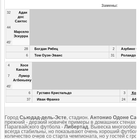
Замены:
32
Адан
дос
Сантос
44
Марсело
Эскурра
45'
28
Богдан Рябец
2
Азубике О
6
Том Оуэн-Эванс
31
Роландо Г
4
Хосе
Канале
7
Лумор
Агбеньену
45'
6
Густаво Кристальдо
3
Кор
37
Иван Франко
24
Абу
Город
Сьюдад-дель-Эсте
, стадион.
Антонио Одоне Са
прежний - дерзкий новичёк примеры в домашних стенах п
Парагвайского футбола -
Либертад
. Вывеска многообещ
всегда стабильны, но показывают очень хороший футбол
количество очков со старта чемпионата, но у гостей с г