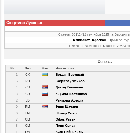
Спортиво Лукеньо
40 сезон, 38 ИД (12 сентября 2025 г.), Версия ген
Чемпионат Парагвая
- Примера, тур 
г. Луке, ст. Фелециано Кокерас, 29823 зри
Основа:
№
Поз
Нац
Имя игрока
1
GK
Богдан Васецкий
5
RD
Габриэл Джейкоб
4
CD
Давид Кнежевич
3
CD
Кирилл Плотников
2
LD
Реймонд Адеола
9
RM
Эдин Шачири
6
LM
Шамар Скотт
7
CM
Офек Рёвен
8
CM
Ярин Свиса
11
FW
Хуан Пейнипиль