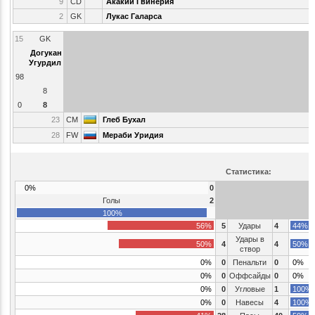
9
CD
Акакий Гвинерия
2
GK
Лукас Галарса
15
GK
Догукан
Угурдил
98
8
0
8
23
CM
Глеб Бухал
28
FW
Мераби Уридия
Статистика:
0%
0
Голы
2
100%
56%
5
Удары
4
44%
Удары в
50%
4
4
50%
створ
0%
0
Пенальти
0
0%
0%
0
Оффсайды
0
0%
0%
0
Угловые
1
100%
0%
0
Навесы
4
100%