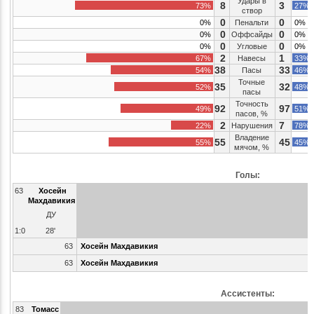
Удары в
8
3
73%
27%
створ
0
0
0%
Пенальти
0%
0
0
0%
Оффсайды
0%
0
0
0%
Угловые
0%
2
1
67%
Навесы
33%
38
33
54%
Пасы
46%
Точные
35
32
52%
48%
пасы
Точность
92
97
49%
51%
пасов, %
2
7
22%
Нарушения
78%
Владение
55
45
55%
45%
мячом, %
Голы:
63
Хосейн
Махдавикия
ДУ
1:0
28'
63
Хосейн Махдавикия
63
Хосейн Махдавикия
Ассистенты:
83
Томасс