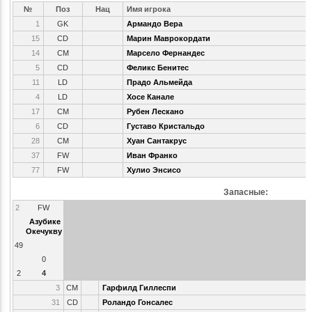
№
Поз
Нац
Имя игрока
1
GK
Армандо Вера
15
CD
Марин Маврокордати
14
CM
Марсело Фернандес
5
CD
Феликс Бенитес
11
LD
Прадо Альмейда
4
LD
Хосе Канале
17
CM
Рубен Лескано
6
CD
Густаво Кристальдо
28
CM
Хуан Сантакрус
37
FW
Иван Франко
77
FW
Хулио Энсисо
Запасные:
2
FW
Азубике
Окечукву
49
0
2
4
3
CM
Гарфилд Гиллеспи
31
CD
Роландо Гонсалес