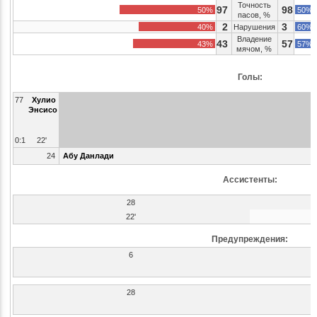
Точность
97
98
50%
50%
пасов, %
2
3
40%
Нарушения
60%
Владение
43
57
43%
57%
мячом, %
Голы:
77
Хулио
Энсисо
0:1
22'
24
Абу Данлади
Ассистенты:
28
22'
Предупреждения:
6
28