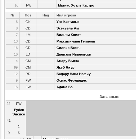
10
FW
Матиас Хоэль Кастро
№
Поз
Нац
Имя игрока
6
GK
Уго Кастильо
8
CD
Эсекьель Ам
7
LM
Вильям Квист
13
CD
Максимилиан Гёппель
16
CD
Силвие Бегич
10
LD
Даниэль Ивановски
4
CM
Амару Вьяна
99
CM
Якуб Янур
12
RD
Бадару Нана Нафиу
9
FW
Осиас Фернандес
15
FW
Адама Ба
Запасные:
22
FW
Рубен
Энсисо
41
2
0
5