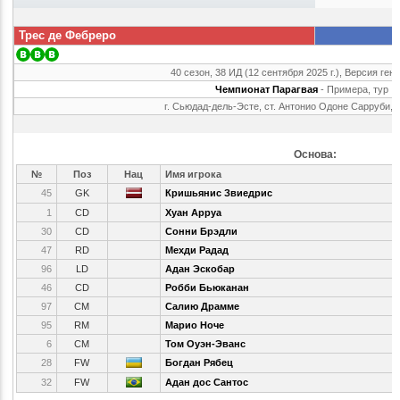
Трес де Фебреро
40 сезон, 38 ИД (12 сентября 2025 г.), Версия ген
Чемпионат Парагвая
- Примера, тур 
г. Сьюдад-дель-Эсте, ст. Антонио Одоне Сарруби, 
Основа:
№
Поз
Нац
Имя игрока
45
GK
Кришьянис Звиедрис
1
CD
Хуан Арруа
30
CD
Сонни Брэдли
47
RD
Мехди Радад
96
LD
Адан Эскобар
46
CD
Робби Бьюканан
97
CM
Салию Драмме
95
RM
Марио Ноче
6
CM
Том Оуэн-Эванс
28
FW
Богдан Рябец
32
FW
Адан дос Сантос