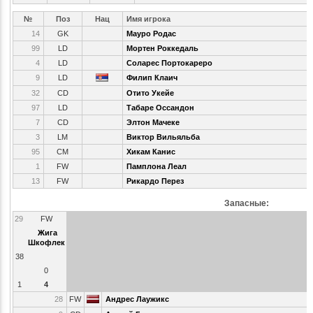
№
Поз
Нац
Имя игрока
14
GK
Мауро Родас
99
LD
Мортен Роккедаль
4
LD
Соларес Портокареро
9
LD
Филип Клаич
32
CD
Отито Укейе
97
LD
Табаре Оссандон
7
CD
Элтон Мачеке
3
LM
Виктор Вильяльба
95
CM
Хикам Канис
1
FW
Памплона Леал
13
FW
Рикардо Перез
Запасные:
29
FW
Жига
Шкофлек
38
0
1
4
28
FW
Андрес Лаужикс