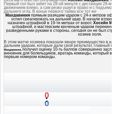
Первый гол был забит на 28-ой минуте с дистанции 28-мь
движением влево, а сам резко ушел в право и с подъема
дальнего угла. В конце первого тайма все тот же
Махдавикия
прямым
разящим ударом с 24-х метров офо
успел среагировать на дальний удар. В начале второ
назначен штрафной в 19-ти метрах от ворот,
Хосейн М
штрафной, и мастерским крученым ударом перекинул 
разведенными руками в стороны, сегодня он не был стр
хозяев поля.
В этом матче хозяева показали явное преимущество в кла
дальним ударам, которые дали свой результат, главный 
получил оценку 10-ть баллов совершенно заслу
Махдавикия,
виновник для болельщиков, вратарь команды, который в э
первым номером команды.
0
:
0