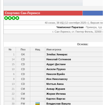
Спортиво Сан-Лоренсо
40 сезон, 38 ИД (12 сентября 2025 г.), Версия ген
Чемпионат Парагвая
- Примера, тур 
г. Сан-Лоренсо, ст. Гюнтер Фогель, 32000 з
Основа:
№
Поз
Нац
Имя игрока
1
GK
Элейас Химарас
14
CD
Николай Сотников
15
CD
Ардит Дестани
10
CD
Аксели Пуукко
6
CD
Николя Вуийо
8
CD
Ион Николaеску
13
CD
Мэттью Амоа
21
CM
Анвар Жураев
22
CM
Жорже Интима
31
FW
Карлос Варгас
30
FW
Владислав Вакула