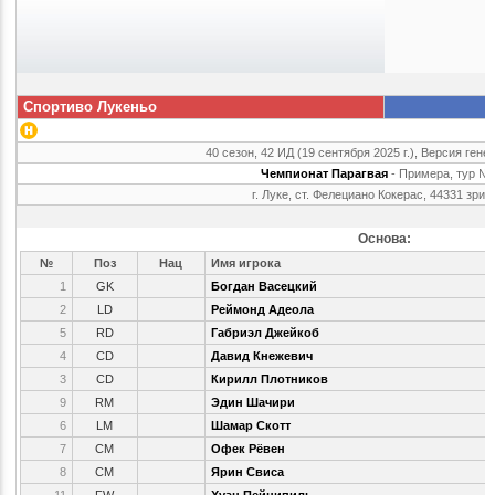
Спортиво Лукеньо
40 сезон, 42 ИД (19 сентября 2025 г.), Версия гене
Чемпионат Парагвая
- Примера, тур №
г. Луке, ст. Фелециано Кокерас, 44331 зрит
Основа:
№
Поз
Нац
Имя игрока
1
GK
Богдан Васецкий
2
LD
Реймонд Адеола
5
RD
Габриэл Джейкоб
4
CD
Давид Кнежевич
3
CD
Кирилл Плотников
9
RM
Эдин Шачири
6
LM
Шамар Скотт
7
CM
Офек Рёвен
8
CM
Ярин Свиса
11
FW
Хуан Пейнипиль