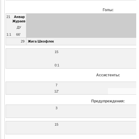
Голы:
21
Анвар
Жураев
ДУ
1:1
66'
29
Жига Шкофлек
15
0:1
Ассистенты:
7
12'
Предупреждения:
3
15