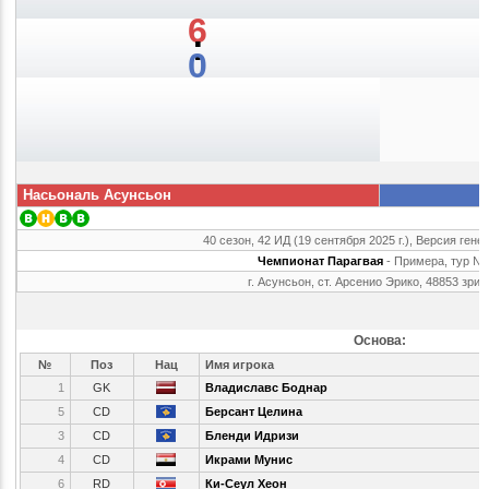
6
:
0
Насьональ Асунсьон
40 сезон, 42 ИД (19 сентября 2025 г.), Версия гене
Чемпионат Парагвая
- Примера, тур №
г. Асунсьон, ст. Арсенио Эрико, 48853 зри
Основа:
№
Поз
Нац
Имя игрока
1
GK
Владиславс Боднар
5
CD
Берсант Целина
3
CD
Бленди Идризи
4
CD
Икрами Мунис
6
RD
Ки-Сеул Хеон