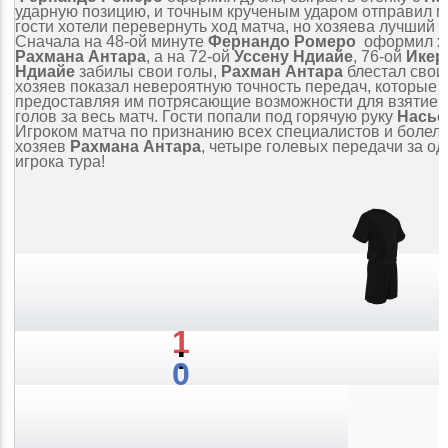
ударную позицию, и точным крученым ударом отправил мя
гости хотели перевернуть ход матча, но хозяева лучший т
Сначала на 48-ой минуте
Фернандо Ромеро
оформил хет
Рахмана Антара
, а на 72-ой
Уссену Ндиайе
, 76-ой
Икер
Ндиайе
забилы свои голы,
Рахман Антара
блестал свои
хозяев показал невероятную точность передач, которые 
предоставляя им потрясающие возможности для взятие во
голов за весь матч. Гости попали под горячую руку
Насьо
Игроком матча по признанию всех специалистов и болел
хозяев
Рахмана Антара
, четыре голевых передачи за од
игрока тура!
1
:
0