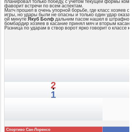
планировал только победу, с учетом текущей формы кома
фаворит встречи по всем аспектам.
Матч прошел в очень упорной борьбе, где класс хозяев 
игры, но удары были не опасны и только один удар оказал
ой минуте
Якуб Болф
дальним пасом нашел в штрафно
бомбардир хозяев в касание принял мяч и вторым касание
Разница по ударам в створ ворот ярко говорит о классе к
2
:
1
Спортиво Сан-Лоренсо