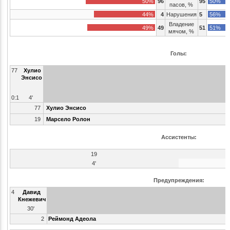
50%
96
95
50%
пасов, %
44%
4
Нарушения
5
56%
Владение
49%
49
51
51%
мячом, %
Голы:
77
Хулио
Энсисо
0:1
4'
77
Хулио Энсисо
19
Марсело Ролон
Ассистенты:
19
4'
Предупреждения:
4
Давид
Кнежевич
30'
2
Реймонд Адеола