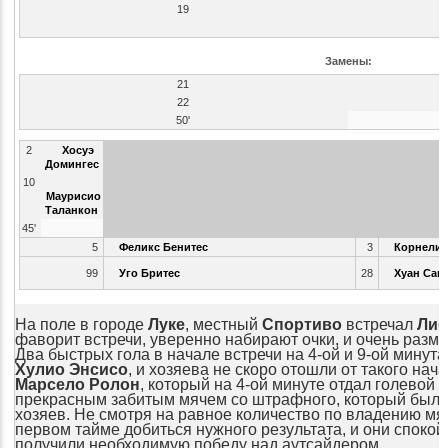
19
Замены:
21
22
50'
2
Хосуэ
Домингес
10
Маурисио
Таланкон
45'
5
Феликс Бенитес
3
Корнелио
99
Уго Бритес
28
Хуан Сан
На поле в городе
Луке
, местный
Спортиво
встречал
Либ
фаворит встречи, уверенно набирают очки, и очень размер
Два быстрых гола в начале встречи на 4-ой и 9-ой минут
Хулио Энсисо
, и хозяева не скоро отошли от такого нач
Марсело Ролон
, который на 4-ой минуте отдал голевой 
прекрасным забитым мячем со штрафного, который был 
хозяев. Не смотря на равное количество по владению мяч
первом тайме добиться нужного результата, и они спокой
получили необходимую победу над аутсайдером.