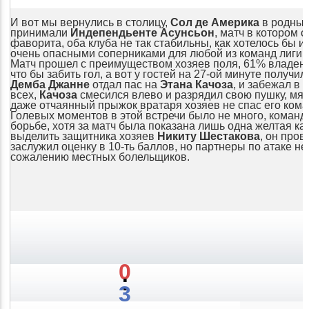
И вот мы вернулись в столицу,
Сол де Америка
в родных
принимали
Индепендьенте Асунсьон
, матч в котором 
фаворита, оба клуба не так стабильны, как хотелось бы 
очень опасными соперниками для любой из команд лиги.
Матч прошел с преимуществом хозяев поля, 61% владения
что бы забить гол, а вот у гостей на 27-ой минуте получи
Демба Джанне
отдал пас на
Этана Качоза
, и забежал в 
всех,
Качоза
смесился влево и разрядил свою пушку, мяч 
даже отчаянный прыжок вратаря хозяев не спас его кома
Голевых моментов в этой встречи было не много, команд
борьбе, хотя за матч была показана лишь одна желтая ка
выделить защитника хозяев
Никиту Шестакова
, он про
заслужил оценку в 10-ть баллов, но партнеры по атаке не
сожалению местных болельщиков.
0
:
3