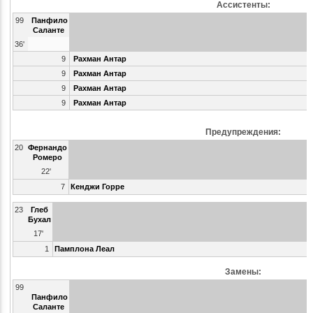
Ассистенты:
99
Панфило
Саланте
36'
9
Рахман Антар
9
Рахман Антар
9
Рахман Антар
9
Рахман Антар
Предупреждения:
20
Фернандо
Ромеро
22'
7
Кенджи Горре
23
Глеб
Бухал
17'
1
Памплона Леал
Замены:
99
Панфило
Саланте