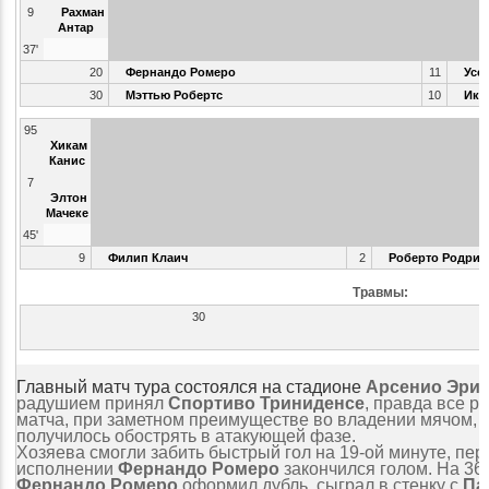
9
Рахман
Антар
37'
20
Фернандо Ромеро
11
Уссе
30
Мэттью Робертс
10
Ике
95
Хикам
Канис
7
Элтон
Мачеке
45'
9
Филип Клаич
2
Роберто Родриг
Травмы:
30
Главный матч тура состоялся на стадионе
Арсенио Эри
радушием принял
Спортиво Триниденсе
, правда все р
матча, при заметном преимуществе во владении мячом, 
получилось обострять в атакующей фазе.
Хозяева смогли забить быстрый гол на 19-ой минуте, пер
исполнении
Фернандо Ромеро
закончился голом. На 36-
Фернандо Ромеро
оформил дубль, сыграл в стенку с
Па