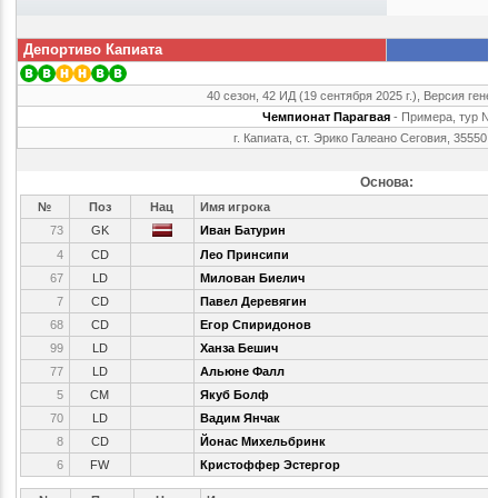
Депортиво Капиата
40 сезон, 42 ИД (19 сентября 2025 г.), Версия гене
Чемпионат Парагвая
- Примера, тур №
г. Капиата, ст. Эрико Галеано Сеговия, 35550 
Основа:
№
Поз
Нац
Имя игрока
73
GK
Иван Батурин
4
CD
Лео Принсипи
67
LD
Милован Биелич
7
CD
Павел Деревягин
68
CD
Егор Спиридонов
99
LD
Ханза Бешич
77
LD
Альюне Фалл
5
CM
Якуб Болф
70
LD
Вадим Янчак
8
CD
Йонас Михельбринк
6
FW
Кристоффер Эстергор