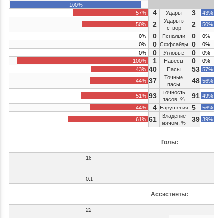
100%
4
3
57%
Удары
43%
Удары в
2
2
50%
50%
створ
0
0
0%
Пенальти
0%
0
0
0%
Оффсайды
0%
0
0
0%
Угловые
0%
1
0
100%
Навесы
0%
40
53
43%
Пасы
57%
Точные
37
48
44%
56%
пасы
Точность
93
91
51%
49%
пасов, %
4
5
44%
Нарушения
56%
Владение
61
39
61%
39%
мячом, %
Голы:
18
0:1
Ассистенты:
22