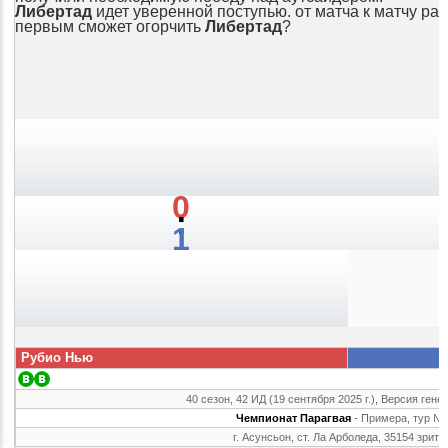
Либертад
идет уверенной поступью. от матча к матчу раз
первым сможет огорчить
Либертад
?
0
:
1
Рубио Нью
40 сезон, 42 ИД (19 сентября 2025 г.), Версия гене
Чемпионат Парагвая
- Примера, тур №
г. Асунсьон, ст. Ла Арболеда, 35154 зрите