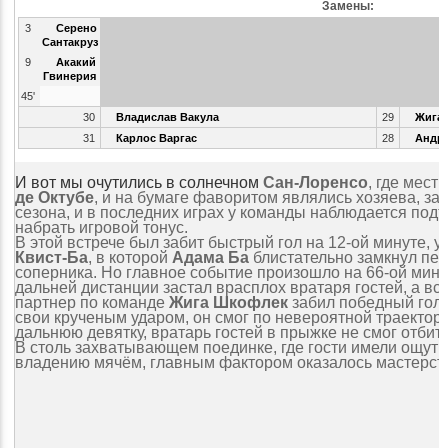
Замены:
3
Серено
Сантакруз
9
Акакий
Гвинерия
45'
30
Владислав Вакула
29
Жига
31
Карлос Варгас
28
Андре
И вот мы очутились в солнечном
Сан-Лоренсо
, где мест
де Октубе
, и на бумаге фаворитом являлись хозяева, за
сезона, и в последних играх у команды наблюдается подъе
набрать игровой тонус.
В этой встрече был забит быстрый гол на 12-ой минуте, у
Квист-Ба
, в которой
Адама Ба
блистательно замкнул пе
соперника. Но главное событие произошло на 66-ой мину
дальней дистанции застал врасплох вратаря гостей, а вс
партнер по команде
Жига Шкофлек
забил победный гол,
свои крученым ударом, он смог по невероятной траектор
дальнюю девятку, вратарь гостей в прыжке не смог отбить
В столь захватывающем поединке, где гости имели ощут
владению мячём, главным фактором оказалось мастерств