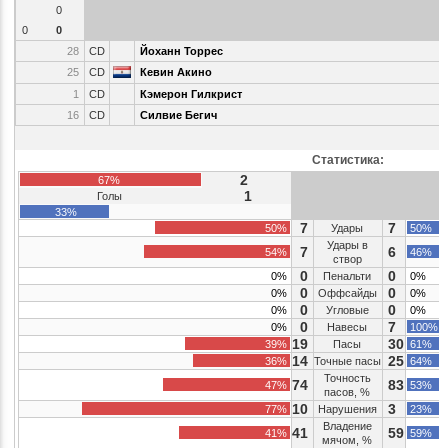
0
0
0
28
CD
Йоханн Торрес
25
CD
Кевин Акино
1
CD
Кэмерон Гилкрист
16
CD
Силвие Бегич
Статистика:
2
67%
1
Голы
33%
7
7
50%
Удары
50%
Удары в
7
6
54%
46%
створ
0
0
0%
Пенальти
0%
0
0
0%
Оффсайды
0%
0
0
0%
Угловые
0%
0
7
0%
Навесы
100%
19
30
39%
Пасы
61%
14
25
36%
Точные пасы
64%
Точность
74
83
47%
53%
пасов, %
10
3
77%
Нарушения
23%
Владение
41
59
41%
59%
мячом, %