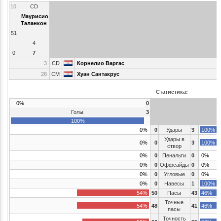
10
CD
Маурисио
Таланкон
51
4
0
7
3
CD
Корнелио Варгас
28
CM
Хуан Сантакрус
Статистика:
0%
0
Голы
3
100%
0%
0
Удары
3
100%
Удары в
0%
0
3
100%
створ
0%
0
Пенальти
0
0%
0%
0
Оффсайды
0
0%
0%
0
Угловые
0
0%
0%
0
Навесы
1
100%
54%
50
Пасы
43
46%
Точные
54%
48
41
46%
пасы
Точность