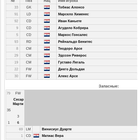
№
Поз
Нац
Имя игрока
33
GK
Тобиас Алонсо
91
LD
Марсело Хименес
92
CD
Иван Каньете
9
CD
Агудело Кобрера
5
CD
Маркос Гонсалес
93
RD
Рейнальдо Бенитес
8
CM
Теодоро Арсе
29
CM
Эдссон Риверос
19
CM
Густаво Легаль
22
FW
Диего Дольдан
30
FW
Алекс Арсе
Запасные:
79
FW
Сесар
Марти
35
3
1
6
69
LM
Винисиус Дуарте
1
CD
Матиас Вера