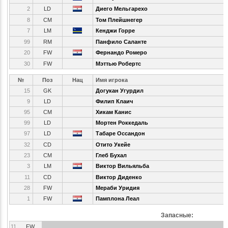
2
LD
Диего Мельгарехо
8
CM
Том Плейшнегер
7
LM
Кенджи Горре
99
RM
Панфило Саланте
20
FW
Фернандо Ромеро
30
FW
Мэттью Робертс
№
Поз
Нац
Имя игрока
15
GK
Догукан Угурдил
9
LD
Филип Клаич
95
CM
Хикам Канис
99
LD
Мортен Роккедаль
97
LD
Табаре Оссандон
32
CD
Отито Укейе
23
CM
Глеб Бухал
3
LM
Виктор Вильяльба
11
CD
Виктор Диденко
28
FW
Мераби Уридия
1
FW
Памплона Леал
Запасные:
11
FW