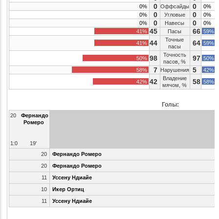
0
0
0%
Оффсайды
0%
0
0
0%
Угловые
0%
0
0
0%
Навесы
0%
45
66
41%
Пасы
59%
Точные
44
64
41%
59%
пасы
Точность
98
97
50%
50%
пасов, %
7
5
58%
Нарушения
42%
Владение
42
58
42%
58%
мячом, %
Голы:
20
Фернандо
Ромеро
1:0
19'
20
Фернандо Ромеро
20
Фернандо Ромеро
11
Уссену Ндиайе
10
Икер Ортиц
11
Уссену Ндиайе