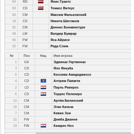
84
RD
Янис Грантс
83
CD
Томасс Виткус
60
CM
Максим Фальковский
18
CD
Никита Шестаков
82
CM
Деннис Бонавентуре
58
LM
Валдир Бумрар
90
FW
Яса Айрисе
92
FW
Реда Слим
№
Поз
Нац
Имя игрока
1
GK
Эдвинас Гертмонас
3
CD
Яло Янкуба
5
CD
Коссиви Амедеджиссо
4
CD
Алтрим Паязити
2
LD
Пауль Риверос
6
CD
Торрес Пелехеро
10
CM
Артём Билинский
18
CM
Этан Качоза
7
CM
Кевин Зои
22
FW
Демба Джанне
23
FW
Казарес Ноэ