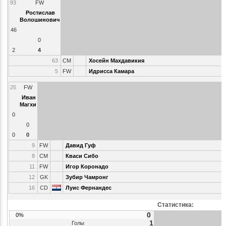
93
FW
Ростислав
Волошинович
46
0
2
4
63
CM
Хосейн Махдавикия
5
FW
Идрисса Камара
25
FW
Иван
Магхи
0
0
0
0
9
FW
Давид Гуф
8
CM
Кваси Сибо
11
FW
Игор Коронадо
12
GK
Зубир Чамронг
16
CD
Луис Фернандес
Статистика:
0
0%
1
Голы