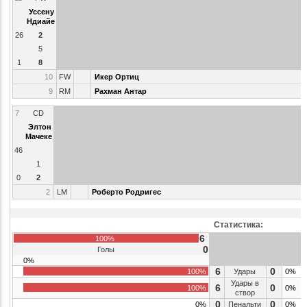
Уссену
Ндиайе
26
2
5
1
8
10
FW
Икер Ортиц
9
RM
Рахман Антар
7
CD
Элтон
Мачеке
46
1
0
2
2
LM
Роберто Родригес
Статистика:
6
100%
0
Голы
0%
6
0
100%
Удары
0%
Удары в
6
0
100%
0%
створ
0
0
0%
Пенальти
0%