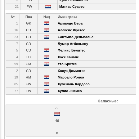
21
FW
Матиас Суарес
№
Поз
Нац
Имя игрока
1
GK
Армандо Вера
16
CD
Алексис Фретес
23
CD
Сантьяго Дельвалье
7
CD
Лумор Агбеньену
5
CD
Феликс Бенитес
4
LD
Хосе Канале
99
CM
Уго Бритес
2
CD
Хосуэ Домингес
19
RM
Марсело Ролон
85
FW
Хувеналь Кардосо
77
FW
Хулио Энсисо
Запасные:
22
46
0