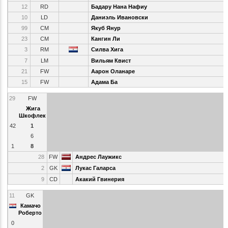
12
RD
Бадару Нана Нафиу
10
LD
Даниэль Ивановски
99
CM
Якуб Янур
23
CM
Кангин Ли
3
RM
Силва Хига
7
LM
Вильям Квист
21
FW
Аарон Оланаре
15
FW
Адама Ба
29
FW
Жига
Шкофлек
42
1
6
1
8
28
FW
Андрес Лаужикс
2
GK
Лукас Галарса
9
CD
Акакий Гвинерия
11
GK
Камачо
Роберто
0