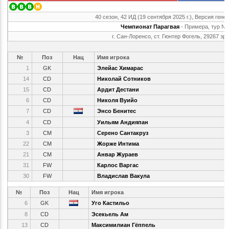
40 сезон, 42 ИД (19 сентября 2025 г.), Версия гене
Чемпионат Парагвая
- Примера, тур №
г. Сан-Лоренсо, ст. Гюнтер Фогель, 29267 зр
№
Поз
Нац
Имя игрока
1
GK
Элейас Химарас
14
CD
Николай Сотников
15
CD
Ардит Дестани
6
CD
Николя Вуийо
7
CD
Энсо Бенитес
4
CD
Уильям Андияпан
3
CM
Серено Сантакруз
22
CM
Жорже Интима
21
CM
Анвар Жураев
31
FW
Карлос Варгас
30
FW
Владислав Вакула
№
Поз
Нац
Имя игрока
6
GK
Уго Кастильо
8
CD
Эсекьель Ам
13
CD
Максимилиан Гёппель