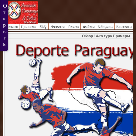
Главная
Правила
FAQ
Новости
Газета
Файлы
Общение
Контакты
Обзор 14-го тура Примеры