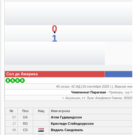
0
:
1
Сол де Америка
40 сезон, 42 ИД (19 сентября 2025 г.), Версия гене
Чемпионат Парагвая
- Примера, тур №
г. Асунсьон, ст. Луис Альфонсо Гиагни, 35925 
№
Поз
Нац
Имя игрока
87
GK
Атли Гудмундссон
17
RD
Кристидн Стейндоурссон
88
CD
Видаль Сандоваль