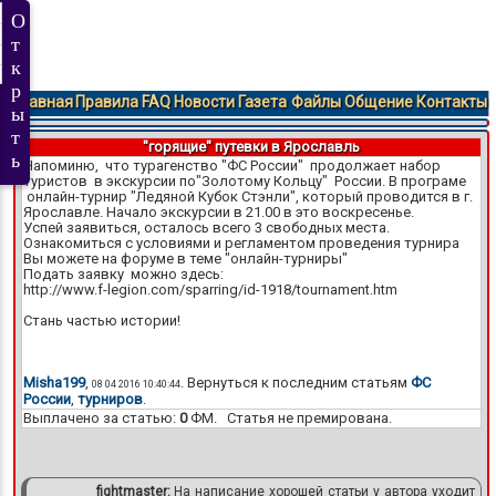
Главная
Правила
FAQ
Новости
Газета
Файлы
Общение
Контакты
"горящие" путевки в Ярославль
Напоминю, что турагенство "ФС России" продолжает набор
туристов в экскурсии по"Золотому Кольцу" России. В програме
онлайн-турнир "Ледяной Кубок Стэнли", который проводится в г.
Ярославле. Начало экскурсии в 21.00 в это воскресенье.
Успей заявиться, осталось всего 3 свободных места.
Ознакомиться с условиями и регламентом проведения турнира
Вы можете на форуме в теме "онлайн-турниры"
Подать заявку можно здесь:
http://www.f-legion.com/sparring/id-1918/tournament.htm
Стань частью истории!
Misha199
,
. Вернуться к последним статьям
ФС
08 04 2016 10:40:44
России
,
турниров
.
Выплачено за статью:
0
ФМ. Статья не премирована.
fightmaster:
На написание хорошей статьи у автора уходит