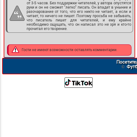
от 3-5 часов. Без поддержки читателей, у автора опустятся
руки и он не сможет "легко" писать. Он впадет в уныние и
разочарование от того, что его никто не читает, а если и
читает, то ничего не пишет. Поэтому просьба не забывать,
что писатель пишет для читателей, и ему крайне
необходимо ощущать, что он написал это не зря и кто-то
прочитал его творение.
Гости не имеют возможности оставлять комментарии.
Посетите
Футб
©