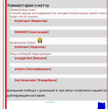
Комментарии к матчу
Приветствую всех!
Спасибо друзья за поддержку! Но сегодня второй раунд нашего проти
будет что-то сказать.
(
)
korporspor
Бешикташ
(
)
DRAKON1
Галатасарай
брависсимо Леша!
(
)
botsmann
Ордуспор
Леш,с победой! ждем дальше!
(
)
avangardist
Ворскла
(
)
arbatrs
Генчлербирлиги
(
)
Sari Kanaryalar
Фенербахче
Домашняя победа с разницей в три мяча позволила нашей кома
дублирующим составом.