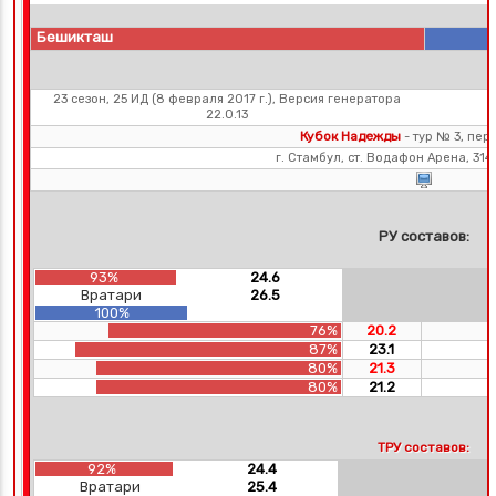
Бешикташ
23 сезон, 25 ИД (8 февраля 2017 г.), Версия генератора
22.0.13
Кубок Надежды
- тур № 3, пер
г. Стамбул, ст. Водафон Арена, 31
РУ составов:
93%
24.6
Вратари
26.5
100%
76%
20.2
87%
23.1
80%
21.3
80%
21.2
ТРУ составов:
92%
24.4
Вратари
25.4