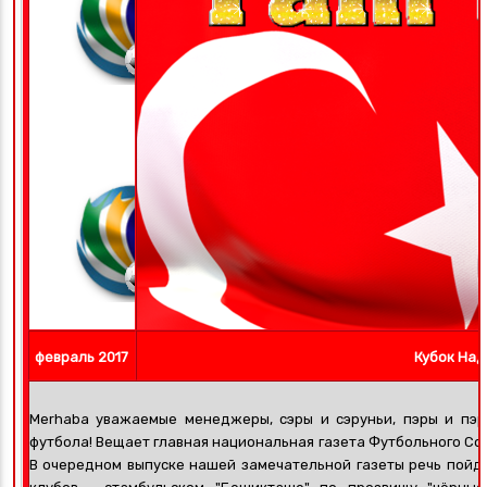
февраль
2017
Кубок На
Merhaba уважаемые менеджеры, сэры и сэруньи, пэры и пэр
футбола! Вещает главная национальная газета Футбольного С
В очередном выпуске нашей замечательной газеты речь пойд