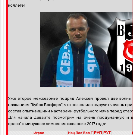
коллеге!
Уже второе межсезонье подряд Алексей провел две волны с
названием "Кубок Босфора", что позволило выручить очень прил
состав опытнейшими мастерами футбольного мяча перед старт
Для начала давайте посмотрим на очень продуманную и в
орлов" в минувшее зимнее межсезонье 2017 года:
РУП
РУТ
Игрок
Нац
Поз
Воз
Т
К