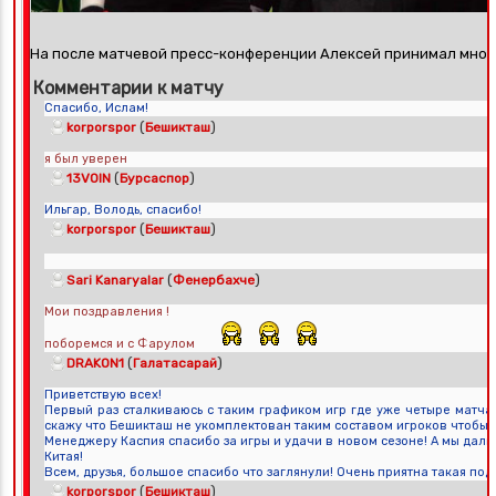
На после матчевой пресс-конференции Алексей принимал мног
Комментарии к матчу
Спасибо, Ислам!
(
)
korporspor
Бешикташ
я был уверен
(
)
13VOIN
Бурсаспор
Ильгар, Володь, спасибо!
(
)
korporspor
Бешикташ
(
)
Sari Kanaryalar
Фенербахче
Мои поздравления !
поборемся и с Фарулом
(
)
DRAKON1
Галатасарай
Приветствую всех!
Первый раз сталкиваюсь с таким графиком игр где уже четыре матча
скажу что Бешикташ не укомплектован таким составом игроков чтобы 
Менеджеру Каспия спасибо за игры и удачи в новом сезоне! А мы дал
Китая!
Всем, друзья, большое спасибо что заглянули! Очень приятна такая по
(
)
korporspor
Бешикташ