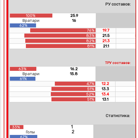
РУ составов:
100%
25.9
Вратари
16
62%
76%
19.7
83%
21.5
П
82%
21.3
81%
21.1
С
ТРУ составов:
63%
16.2
Вратари
15.8
61%
47%
12.2
51%
13.3
52%
13.4
51%
13.1
С
Статистика:
1
33%
2
Голы
67%