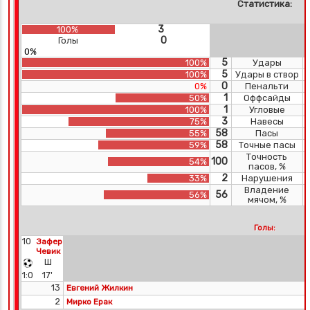
Статистика:
3
100%
0
Голы
0%
5
100%
Удары
5
100%
Удары в створ
0
0%
Пенальти
1
50%
Оффсайды
1
100%
Угловые
3
75%
Навесы
58
55%
Пасы
58
59%
Точные пасы
Точность
100
54%
пасов, %
2
33%
Нарушения
Владение
56
56%
мячом, %
Голы:
10
Зафер
Чевик
Ш
1:0
17'
13
Евгений Жилкин
2
Мирко Ерак