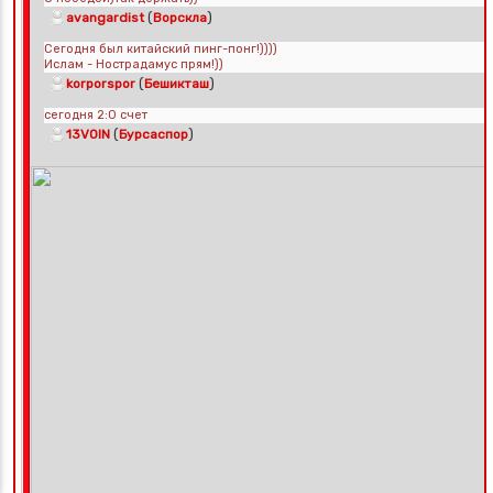
(
)
avangardist
Ворскла
Сегодня был китайский пинг-понг!))))
Ислам - Нострадамус прям!))
(
)
korporspor
Бешикташ
сегодня 2:0 счет
(
)
13VOIN
Бурсаспор