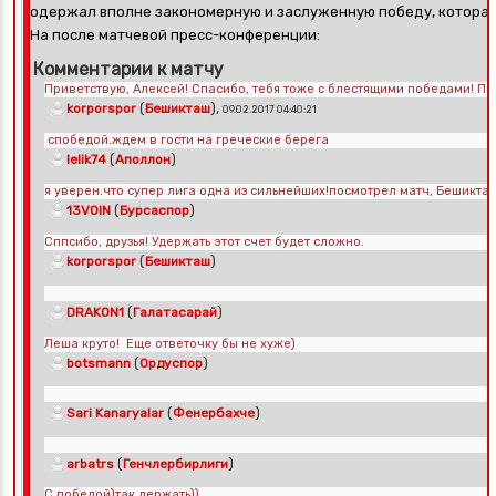
одержал вполне закономерную и заслуженную победу, которая 
На после матчевой пресс-конференции:
Комментарии к матчу
Приветствую, Алексей! Спасибо, тебя тоже с блестящими победами! По
(
),
korporspor
Бешикташ
09.02.2017 04:40:21
спобедой.ждем в гости на греческие берега
(
)
lelik74
Аполлон
я уверен.что супер лига одна из сильнейших!посмотрел матч, Бешикт
(
)
13VOIN
Бурсаспор
Сппсибо, друзья! Удержать этот счет будет сложно.
(
)
korporspor
Бешикташ
(
)
DRAKON1
Галатасарай
Леша круто!
Еще ответочку бы не хуже)
(
)
botsmann
Ордуспор
(
)
Sari Kanaryalar
Фенербахче
(
)
arbatrs
Генчлербирлиги
С победой)так держать))