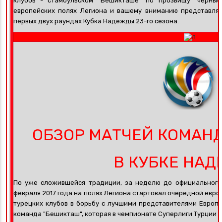
клубов - стамбульском "Бешикташе" по прозвищу "чёрные
европейских полях Легиона и вашему вниманию представля
первых двух раундах Кубка Надежды 23-го сезона.
ОБЗОР МАТЧЕЙ КОМАН
В КУБКЕ НА
По уже сложившейся традиции, за неделю до официального с
февраля 2017 года на полях Легиона стартовал очередной евр
турецких клубов в борьбу с лучшими представителями Европ
команда "Бешикташ", которая в чемпионате Суперлиги Турции п