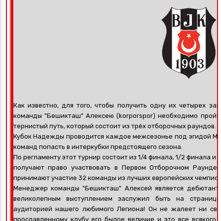
Как известно, для того, чтобы получить одну их четырех за
команды "Бешикташ" Алексею (korporspor) необходимо пройт
тернистый путь, который состоит из трёх отборочных раундов.
Кубок Надежды проводится каждое межсезонье под эгидой МФ
команд попасть в интеркубки предстоящего сезона.
По регламенту этот турнир состоит из 1/4 финала, 1/2 финала 
получают право участвовать в Первом Отборочном Раунде К
принимают участие 32 команды из лучших европейских чемпион
Менеджер команды "Бешикташ" Алексей является дебютанто
великолепным выступлением заслужил быть на страниц
аудиторией нашего любимого Легиона! Он не жалеет ни сво
прославленному клубу его былое величие и это все всякого