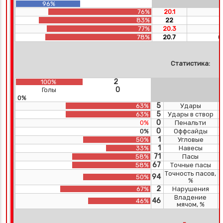
96%
76%
20.1
83%
22
П
77%
20.3
78%
20.7
С
Статистика:
2
100%
0
Голы
0%
5
63%
Удары
5
63%
Удары в створ
0
0%
Пенальти
0
0%
Оффсайды
1
50%
Угловые
1
33%
Навесы
71
58%
Пасы
67
58%
Точные пасы
Точность пасов,
94
50%
%
2
67%
Нарушения
Владение
46
46%
мячом, %