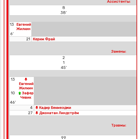
Ассистенты:
8
38'
13
Евгений
Жилкин
6'
21
Керим Фрай
Замены:
2
1
45'
13
Евгений
Жилкин
10
Зафер
Чевик
46'
4
Кадир Бекмезджи
27
Джонатан Линдстрём
Травмы:
99