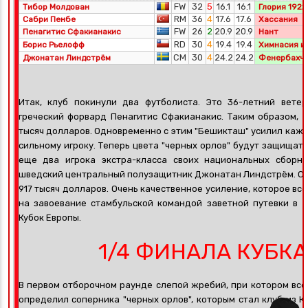
FW
32
5
16.1
16.1
Тибор Молдован
Глория 1922
RM
36
4
17.6
17.6
Сабри Пенбе
Хассания
FW
26
2
20.9
20.9
Пенагитис Сфакианакис
Нант
RD
30
4
19.4
19.4
Борис Рьелофф
Химнасия и
CM
30
4
24.2
24.2
Джонатан Линдстрём
Фенербахч
Итак, клуб покинули два футболиста. Это 36-летний вет
греческий форвард Пенагитис Сфакианакис. Таким образом, 
тысяч долларов. Одновременно с этим "Бешикташ" усилил кажд
сильному игроку. Теперь цвета "черных орлов" будут защища
еще два игрока экстра-класса своих национальных сборн
шведский центральный полузащитник Джонатан Линдстрём. Об
917 тысяч долларов. Очень качественное усиление, которое вс
на завоевание стамбульской командой заветной путевки в 
Кубок Европы.
1/4 ФИНАЛА КУБК
В первом отборочном раунде слепой жребий, при котором все 
определил соперника "черных орлов", которым стал клуб из К