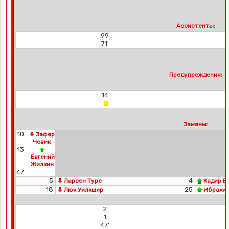
Ассистенты:
99
71'
Предупреждения:
14
Замены:
10
Зафер
Чевик
13
Евгений
Жилкин
47'
5
4
Ларсен Туре
Кадир Б
18
25
Люк Уилкшир
Ибрахим
2
1
47'