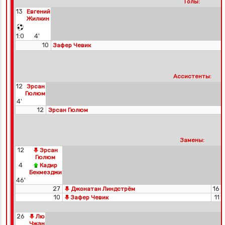
Голы:
13
Евгений
Жилкин
1:0
4'
10
Зафер Чевик
Ассистенты:
12
Эрсан
Гюлюм
4'
12
Эрсан Гюлюм
Замены:
12
Эрсан
Гюлюм
4
Кадир
Бекмезджи
46'
27
16
Джонатан Линдстрём
10
11
Зафер Чевик
26
Лю
Чжэн