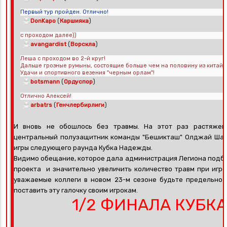
Первый тур пройден. Отлично!
(
)
DonKapo
Каршияка
с проходом далее))
(
)
avangardist
Ворскла
Леша с проходом во 2-й круг!
Дальше грозные румыны, состоящие больше чем на половину из китай
Удачи и спортивного везения "черным орлам"!
(
)
botsmann
Ордуспор
Отлично Алексей!
(
)
arbatrs
Генчлербирлиги
И вновь не обошлось без травмы. На этот раз растяжен
центральный полузащитник команды "Бешикташ" Олджай Шаха
игры следующего раунда Кубка Надежды.
Видимо обещание, которое дала администрация Легиона подб
проекта и значительно увеличить количество травм при игре 
уважаемые коллеги в новом 23-м сезоне будьте предельно
поставить эту галочку своим игрокам.
1/2 ФИНАЛА КУБК