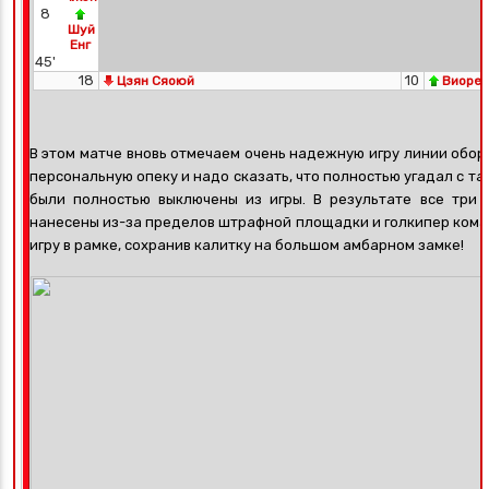
8
Шуй
Енг
45'
18
10
Цзян Сяоюй
Виорел
В этом матче вновь отмечаем очень надежную игру линии обор
персональную опеку и надо сказать, что полностью угадал с т
были полностью выключены из игры. В результате все три 
нанесены из-за пределов штрафной площадки и голкипер кома
игру в рамке, сохранив калитку на большом амбарном замке!