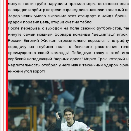
минуте гости грубо нарушили правила игры, остановив опас
площадки и арбитр встречи справедливо назначил опасный ш
Зафер Чевик умело выполнил этот стандарт и найдя брешь 
ударом поразил цель, открыв счет на табло!
После перерыва, с выходом на поле свежих футболистов, "чер
минуте самый мощный форвард команды "Бешикташ" игрок р
России Евгений Жилкин стремительно ворвался в штрафну
передачу из глубины поля с близкого расстояния точно
преимущество своей команды! Победную точку в этой игре
сербский нападающий "черных орлов" Мирко Ерак, который на
медлительность, отобрал у него мяч и техничным ударом с ра
нижний угол ворот!