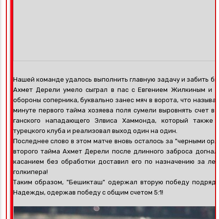
Нашей команде удалось выполнить главную задачу и забить быс
Ахмет Дерели умело сыграл в пас с Евгением Жилкиным и в
обороны соперника, буквально занес мяч в ворота, что называ
минуте первого тайма хозяева поля сумели выровнять счет в 
ганского нападающего Элвиса Хаммонда, который также 
турецкого клуба и реализовал выход один на один.
Последнее слово в этом матче вновь осталось за "черными орл
второго тайма Ахмет Дерели
после длинного заброса д
огнал
касанием без обработки доставил его по назначению за лен
голкипера!
Таким образом, "Бешикташ" одержал вторую победу подряд 
Надежды, одержав победу с общим счетом 5:1!