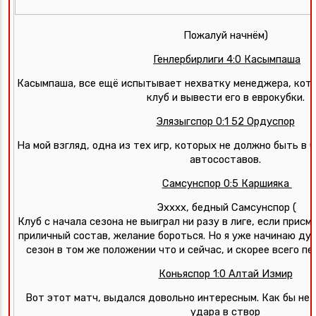
Пожалуй начнём) 
Генлербирлиги 4:0 Касымпаша
Касымпаша, все ещё испытывает нехватку менеджера, котор
клуб и вывести его в еврокубки. 
Элязыгспор 0:1 52 Ордуспор
На мой взгляд, одна из тех игр, которых не должно быть в С
автосоставов. 
Самсунспор 0:5 Каршияка 
Эхххх, бедный Самсунспор (
Клуб с начала сезона не выиграл ни разу в лиге, если присм
приличный состав, желание бороться. Но я уже начинаю дум
сезон в том же положении что и сейчас, и скорее всего пе
Коньяспор 1:0 Алтай Измир
Вот этот матч, выдался довольно интересным. Как бы не д
удара в створ 