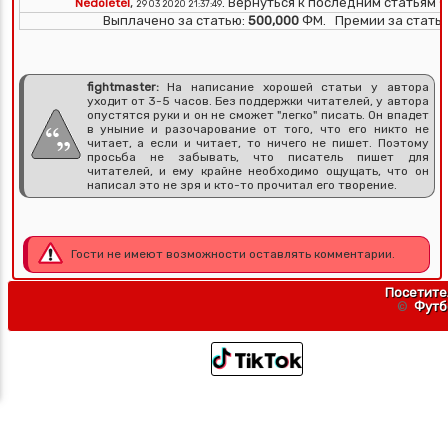
,
. Вернуться к последним статьям
Nedoletel
Ф
29 03 2020 21:37:49
Выплачено за статью:
500,000
ФМ. Премии за стать
fightmaster:
На написание хорошей статьи у автора
уходит от 3-5 часов. Без поддержки читателей, у автора
опустятся руки и он не сможет "легко" писать. Он впадет
в уныние и разочарование от того, что его никто не
читает, а если и читает, то ничего не пишет. Поэтому
просьба не забывать, что писатель пишет для
читателей, и ему крайне необходимо ощущать, что он
написал это не зря и кто-то прочитал его творение.
Гости не имеют возможности оставлять комментарии.
Посетите
©
Футб