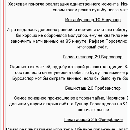
Хозяевам помогла реализация единственного момента. Исма
своим голом решил судьбу всего матча
Истанбулспор 1:0 Болуспор
Игра выдалась довольно равной, и все-же я считаю победу г
бы хорошо не оборонялся Болуспор, ему не хватило немн
закончить матч вничью на 85 минуте  Рафаэл Порселлис за
итоговый счёт. 
Газиантепспор 2:1 Бурсаспор
Один из тех матчей, судьбу которой решают кондиции. Как
состав, если он не уверен в себе, то будут не важные р
Бурсаспор мог бы сыграть вничью, если бы было чуть бол
Бешикташ 2:0 Трабзанспор
Самое основное произошло во втором тайме, Чарлисон Бе
дальним ударом открыл счёт, а Гуннар Торвалдссон на 91 м
окончательным
Галатасарай 2:5 Фенербахче
Самая результативная игра тура. Обидное поражение Галата