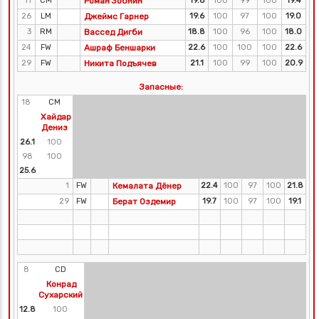
11
CM
Роман Зобнин
19.6
100
99
100
19.4
26
LM
Джеймс Гарнер
19.6
100
97
100
19.0
3
RM
Вассед Дигби
18.8
100
96
100
18.0
24
FW
Ашраф Беншарки
22.6
100
100
100
22.6
29
FW
Никита Подъячев
21.1
100
99
100
20.9
Запасные:
18
CM
Хайдар
Дениз
26.1
100
98
100
25.6
1
FW
Кемалата Дёнер
22.4
100
97
100
21.8
29
FW
Берат Оздемир
19.7
100
97
100
19.1
8
CD
Конрад
Сухарский
12.8
100