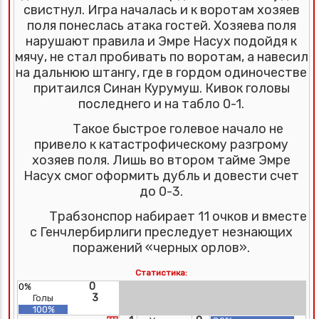
свистнул. Игра началась и к воротам хозяев
поля понеслась атака гостей. Хозяева поля
нарушают правила и Эмре Насух подойдя к
мячу, не стал пробивать по воротам, а навесил
на дальнюю штангу, где в гордом одиночестве
притаился Синан Курумуш. Кивок головы
последнего и на табло 0-1.
Такое быстрое голевое начало не
привело к катастрофическому разгрому
хозяев поля. Лишь во втором тайме Эмре
Насух смог оформить дубль и довести счет
до 0-3.
Трабзонспор набирает 11 очков и вместе
с Генчлербирлиги преследует незнающих
поражений «черных орлов».
Статистика:
0
0%
3
Голы
100%