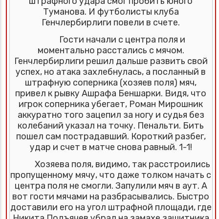
штрафного удара смог пробить юного
Туманова. И футболисты клуба
Генчлербирлиги повели в счете.
Гости начали с центра поля и
моментально расстались с мячом.
Генчлербирлиги решил дальше развить свой
успех, но атака захлебнулась, а посланный в
штрафную соперника (хозяев поля) мяч,
привел к рывку Ашрафа Беншарки. Видя, что
игрок соперника убегает, Роман Мирошник
аккуратно того зацепил за ногу и судья без
колебаний указал на точку. Пенальти. Бить
пошел сам пострадавший. Короткий разбег,
удар и счет в матче снова равный. 1-1!
Хозяева поля, видимо, так расстроились
пропущенному мячу, что даже толком начать с
центра поля не смогли. Запулили мяч в аут. А
вот гости мячами на разбрасывались. Быстро
доставили его на угол штрафной площади, где
Никита Подъячев убрал на замахе защитника