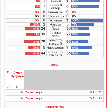
1
8
11%
Удары
89%
Удары в
1
6
14%
86%
створ
0
0
0%
Пенальти
0%
0
0
0%
Оффсайды
0%
0
1
0%
Угловые
100%
2
5
29%
Навесы
71%
24
30
44%
Пасы
56%
Точные
19
27
41%
59%
пасы
Точность
79
90
47%
53%
пасов, %
5
9
36%
Нарушения
64%
Владение
44
56
44%
56%
мячом, %
Голы:
11
Синан
Курумуш
Г
0:1
6'
Эмре Насух
16
0:2
52'
Эмре Насух
16
0:3
91'
Ассистенты: