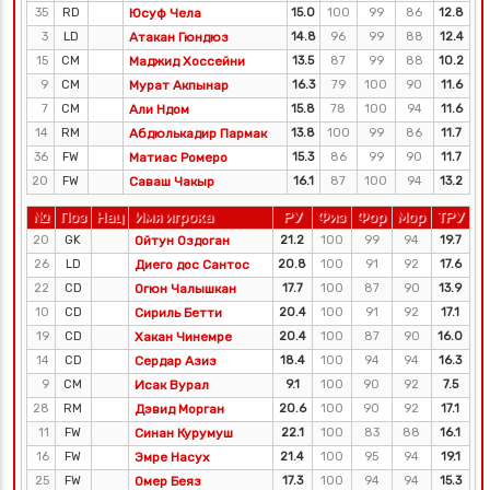
35
RD
Юсуф Чела
15.0
100
99
86
12.8
3
LD
Атакан Гюндюз
14.8
96
99
88
12.4
15
CM
Маджид Хоссейни
13.5
87
99
88
10.2
9
CM
Мурат Акпынар
16.3
79
100
90
11.6
7
CM
Али Ндом
15.8
78
100
94
11.6
14
RM
Абдюлькадир Пармак
13.8
100
99
86
11.7
36
FW
Матиас Ромеро
15.3
86
99
90
11.7
20
FW
Саваш Чакыр
16.1
87
100
94
13.2
№
Поз
Нац
Имя игрока
РУ
Физ
Фор
Мор
ТРУ
20
GK
Ойтун Оздоган
21.2
100
99
94
19.7
26
LD
Диего дос Сантос
20.8
100
91
92
17.6
22
CD
Огюн Чалышкан
17.7
100
87
90
13.9
10
CD
Сириль Бетти
20.4
100
91
92
17.1
19
CD
Хакан Чинемре
20.4
100
87
90
16.0
14
CD
Сердар Азиз
18.4
100
94
94
16.3
9
CM
Исак Вурал
9.1
100
90
92
7.5
28
RM
Дэвид Морган
20.6
100
90
92
17.1
11
FW
Синан Курумуш
22.1
100
83
88
16.1
16
FW
Эмре Насух
21.4
100
95
94
19.1
25
FW
Омер Беяз
17.3
100
94
94
15.3