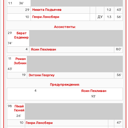
1:1
36'
Никита Подъячев
29
1:2
43'
ДУ
Генри Лэнсбери
10
1:3
56'
Ассистенты:
29
Берат
Оздемир
74'
4
Ясин Пехливан
80'
11
Роман
Зобнин
43'
19
Энтони Георгиу
56'
Предупреждения:
4
Ясин Пехливан
93'
98
Гёкай
Гюней
26'
10
Генри Лэнсбери
47'