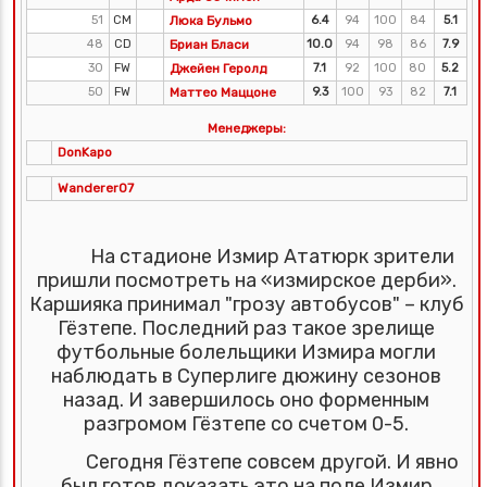
51
CM
Люка Бульмо
6.4
94
100
84
5.1
48
CD
Бриан Бласи
10.0
94
98
86
7.9
30
FW
Джейен Геролд
7.1
92
100
80
5.2
50
FW
Маттео Маццоне
9.3
100
93
82
7.1
Менеджеры:
DonKapo
Wanderer07
На стадионе Измир Ататюрк зрители
пришли посмотреть на «измирское дерби».
Каршияка принимал "грозу автобусов" – клуб
Гёзтепе. Последний раз такое зрелище
футбольные болельщики Измира могли
наблюдать в Суперлиге дюжину сезонов
назад. И завершилось оно форменным
разгромом Гёзтепе со счетом 0-5.
Сегодня Гёзтепе совсем другой. И явно
был готов доказать это на поле Измир