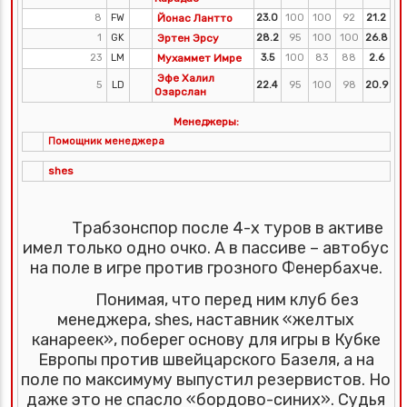
8
FW
Йонас Лантто
23.0
100
100
92
21.2
1
GK
Эртен Эрсу
28.2
95
100
100
26.8
23
LM
Мухаммет Имре
3.5
100
83
88
2.6
Эфе Халил
5
LD
22.4
95
100
98
20.9
Озарслан
Менеджеры:
Помощник менеджера
shes
Трабзонспор после 4-х туров в активе
имел только одно очко. А в пассиве – автобус
на поле в игре против грозного Фенербахче.
Понимая, что перед ним клуб без
менеджера, shes, наставник «желтых
канареек», поберег основу для игры в Кубке
Европы против швейцарского Базеля, а на
поле по максимуму выпустил резервистов. Но
даже это не спасло «бордово-синих». Судья