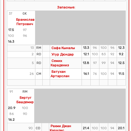
Запасные:
37
GK
Бранислав
Петрович
17.5
97
100
96
16.3
13
RM
Сафа Кыналы
13.3
96
100
96
12.3
2
RD
Угур Дюндар
12.1
100
83
92
9.2
Семих
5
RD
13.8
97
99
94
12.5
Карадениз
Батухан
26
CM
16.1
76
100
94
11.5
Артарслан
91
RM
Бертуг
Башдемир
20.9
100
86
90
16.2
Рахми Джан
90
CD
21.4
100
100
94
20.1
Карадас