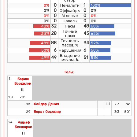
створ
0
1
0%
Пенальти
100%
0
0
0%
Оффсайды
0%
0
0
0%
Угловые
0%
0
0
0%
Навесы
0%
32
48
40%
Пасы
60%
Точные
28
45
38%
62%
пасы
Точность
88
94
48%
52%
пасов, %
6
6
50%
Нарушения
50%
Владение
49
51
49%
51%
мячом, %
Голы:
11
Бариш
Боздилки
Ш
1:0
28'
Ш
Хайдар Дениз
18
2:3
74'
Берат Оздемир
29
3:3
80'
24
Ашраф
Беншарки
П