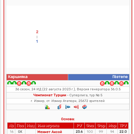
2
:
1
Каршияка
Гёзтепе
36 сезон, 24 ИД (22 августа 2023 г.), Версия генератора 36.0.5
Чемпионат Турции
- Суперлига, тур № 5
г. Измир, ст. Измир Ататюрк, 25672 зрителей
Основа:
№
Поз
Нац
Имя игрока
РУ
Физ
Фор
Мор
ТРУ
16
GK
Мехмет Аксой
23.6
100
99
94
22.0