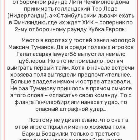
отборочном раунде Лиги Чемпионов дома
принимать голландский Тер Леде
(Нидерланды), а «Стамбульским львам» ехать
в Финляндию, где их ждет ХИК – соперник по
2-му отборочному раунду Кубка Европы.
Место в воротах у гостей занял молодой
Максим Туманов. Да и среди полевых игроков
Галатасарая lawyer86 выпустил немало
дублеров. Но это не помешало гостям
выиграть первый тайм. Хотя, в начале встречи
хозяева поля выглядели предпочтительнее.
Больше владели мячом и острее атаковали.
Не раз Туманову пришлось в прямом смысле
этого слова – «спасать» свою команду. То с
фланга Генчлербирлиги нанесет удар, то
опасный штрафной удар…
Поэтому не удивительно, что счет в
этой игре открыли именно хозяева поля.
Бариш Боздилки только с третьего