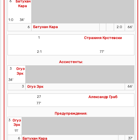
6
Батухан
Кара
1:0
34'
Батухан Кара
6
2:0
66'
1
Страхиня Крстевски
2:1
77'
Ассистенты:
3
Огуз
Эрк
34'
3
Огуз Эрк
66'
27
Александр Граб
77'
Предупреждения:
3
Огуз
Эрк
11'
6
Батухан Кара
37'