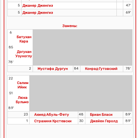
5
Джанер Дженгиз
47'
5
Джанер Дженгиз
69'
Замены:
6
Батухан
Кара
85
Догукан
Узуноглу
78'
2
Мустафа Дургун
84
Конрад Гутовский
78'
22
Салим
Ийик
51
Люка
Бульмо
89'
23
Ахмед Абуль-Фету
48
Бриан Бласи
89'
1
Страхиня Крстевски
30
Джейен Геролд
89'