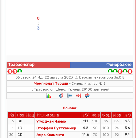
0
:
3
Трабзонспор
Фенербахче
36 сезон, 24 ИД (22 августа 2023 г.), Версия генератора 36.0.5
Чемпионат Турции
- Суперлига, тур № 5
г. Трабзон, ст. Шенол Гюнеш, 29100 зрителей
Основа:
№
Поз
Нац
Имя игрока
РУ
Физ
Фор
Мор
ТРУ
6
GK
Угурджан Чакыр
11.1
100
99
86
9.5
1
LD
Стеффен Путткаммер
4.2
90
100
94
3.6
30
CD
Эмра Климента
14.6
70
100
92
9.4