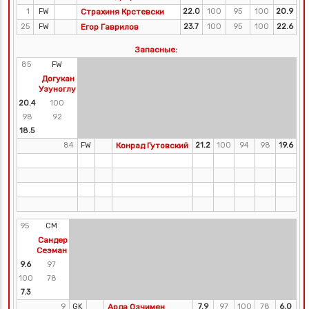
1
FW
Страхиня Крстевски
22.0
100
95
100
20.9
25
FW
Егор Гаврилов
23.7
100
95
100
22.6
Запасные:
85
FW
Догукан
Узуноглу
20.4
100
98
92
18.5
84
FW
Конрад Гутовский
21.2
100
94
98
19.6
95
CM
Сандер
Сеэман
9.6
97
100
78
7.3
9
GK
Арда Озчимен
7.9
97
100
78
6.0