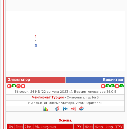
1
:
3
Элязыгспор
Бешикташ
36 сезон, 24 ИД (22 августа 2023 г.), Версия генератора 36.0.5
Чемпионат Турции
- Суперлига, тур № 5
г. Элязыг, ст. Элязыг Ататюрк, 29800 зрителей
Основа:
№
Поз
Нац
Имя игрока
РУ
Физ
Фор
Мор
ТРУ