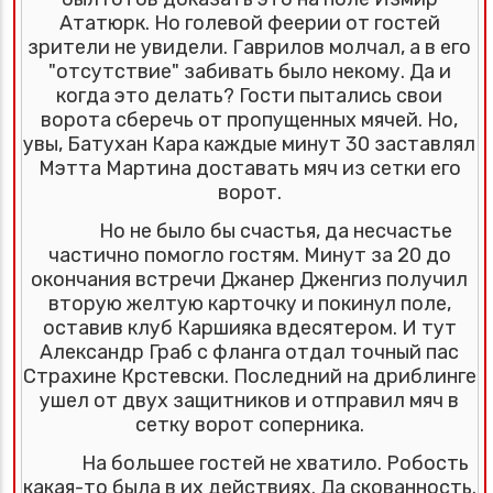
Ататюрк. Но голевой феерии от гостей
зрители не увидели. Гаврилов молчал, а в его
"отсутствие" забивать было некому. Да и
когда это делать? Гости пытались свои
ворота сберечь от пропущенных мячей. Но,
увы, Батухан Кара каждые минут 30 заставлял
Мэтта Мартина доставать мяч из сетки его
ворот.
Но не было бы счастья, да несчастье
частично помогло гостям. Минут за 20 до
окончания встречи Джанер Дженгиз получил
вторую желтую карточку и покинул поле,
оставив клуб Каршияка вдесятером. И тут
Александр Граб с фланга отдал точный пас
Страхине Крстевски. Последний на дриблинге
ушел от двух защитников и отправил мяч в
сетку ворот соперника.
На большее гостей не хватило. Робость
какая-то была в их действиях. Да скованность.