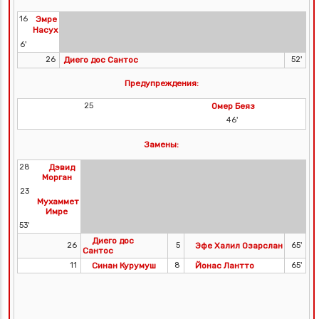
16
Эмре
Насух
6'
26
Диего дос Сантос
52'
Предупреждения:
25
Омер Беяз
46'
Замены:
28
Дэвид
Морган
23
Мухаммет
Имре
53'
Диего дос
26
5
Эфе Халил Озарслан
65'
Сантос
11
Синан Курумуш
8
Йонас Лантто
65'