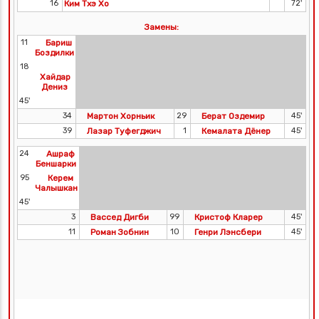
16
Ким Тхэ Хо
72'
Замены:
11
Бариш
Боздилки
18
Хайдар
Дениз
45'
34
Мартон Хорньик
29
Берат Оздемир
45'
39
Лазар Туфегджич
1
Кемалата Дёнер
45'
24
Ашраф
Беншарки
95
Керем
Чалышкан
45'
3
Вассед Дигби
99
Кристоф Кларер
45'
11
Роман Зобнин
10
Генри Лэнсбери
45'