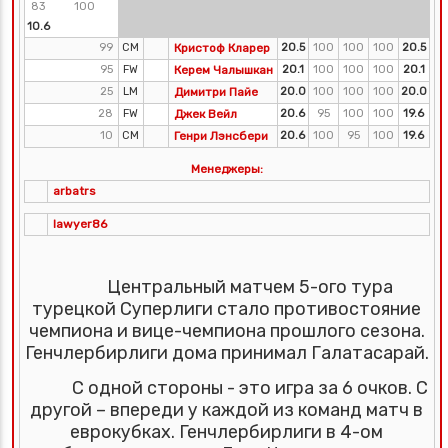
83
100
10.6
99
CM
Кристоф Кларер
20.5
100
100
100
20.5
95
FW
Керем Чалышкан
20.1
100
100
100
20.1
25
LM
Димитри Пайе
20.0
100
100
100
20.0
28
FW
Джек Вейл
20.6
95
100
100
19.6
10
CM
Генри Лэнсбери
20.6
100
95
100
19.6
Менеджеры:
arbatrs
lawyer86
Центральный матчем 5-ого тура
турецкой Суперлиги стало противостояние
чемпиона и вице-чемпиона прошлого сезона.
Генчлербирлиги дома принимал Галатасарай.
С одной стороны - это игра за 6 очков. С
другой – впереди у каждой из команд матч в
еврокубках. Генчлербирлиги в 4-ом