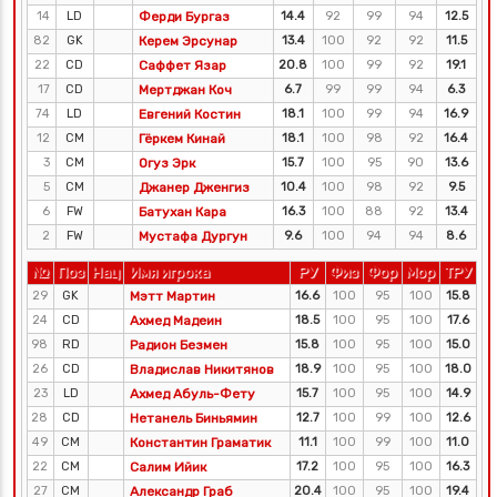
14
LD
Ферди Бургаз
14.4
92
99
94
12.5
82
GK
Керем Эрсунар
13.4
100
92
92
11.5
22
CD
Саффет Язар
20.8
100
99
92
19.1
17
CD
Мертджан Коч
6.7
99
99
94
6.3
74
LD
Евгений Костин
18.1
100
99
94
16.9
12
CM
Гёркем Кинай
18.1
100
98
92
16.4
3
CM
Огуз Эрк
15.7
100
95
90
13.6
5
CM
Джанер Дженгиз
10.4
100
98
92
9.5
6
FW
Батухан Кара
16.3
100
88
92
13.4
2
FW
Мустафа Дургун
9.6
100
94
94
8.6
№
Поз
Нац
Имя игрока
РУ
Физ
Фор
Мор
ТРУ
29
GK
Мэтт Мартин
16.6
100
95
100
15.8
24
CD
Ахмед Мадеин
18.5
100
95
100
17.6
98
RD
Радион Безмен
15.8
100
95
100
15.0
26
CD
Владислав Никитянов
18.9
100
95
100
18.0
23
LD
Ахмед Абуль-Фету
15.7
100
95
100
14.9
28
CD
Нетанель Биньямин
12.7
100
99
100
12.6
49
CM
Константин Граматик
11.1
100
99
100
11.0
22
CM
Салим Ийик
17.2
100
95
100
16.3
27
CM
Александр Граб
20.4
100
95
100
19.4