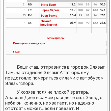
31
RD
Эмир Барс
12.2
100
88
96
10.3
8
FW
Корай Ягджи
18.7
100
82
100
15.3
13
FW
Эрен Тозлу
20.4
99
92
96
17.8
Михаил
1
GK
25.9
100
99
100
25.6
Голубничий
Менеджеры:
Помощник менеджера
razer
Бешикташ отправился в городок Элязыг.
Там, на стадионе Элязыг Ататюрк, ему
предстояло помериться силами с автобусом
Элязыгспора.
У хозяев поля не плохой вратарь.
Алассан Диен в самом расцвете сил. Звезд с
неба он, конечно, не хватает, но надежно
отстоять может… если повезет. И