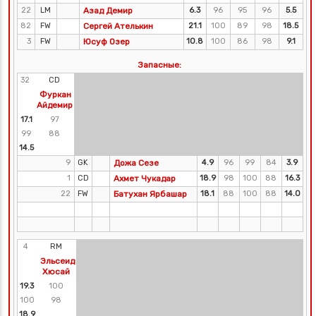
22
LM
Азад Демир
6.3
96
95
96
5.5
82
FW
Сергей Ателькин
21.1
100
89
98
18.5
3
FW
Юсуф Озер
10.8
100
86
98
9.1
Запасные:
32
CD
Фуркан
Айдемир
17.1
97
99
88
14.5
9
GK
Дожа Сезе
4.9
96
99
84
3.9
1
CD
Ахмет Чукадар
18.9
98
100
88
16.3
22
FW
Батухан Ярбашар
18.1
88
100
88
14.0
4
RM
Эльсеид
Хюсай
19.3
100
100
98
18.9