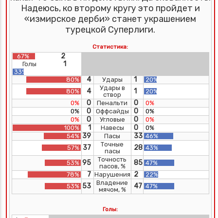
Надеюсь, ко второму кругу это пройдет и
«измирское дерби» станет украшением
турецкой Суперлиги.
Статистика:
2
67%
1
Голы
33%
4
1
80%
Удары
20%
Удары в
4
1
80%
20%
створ
0
0
0%
Пенальти
0%
0
0
0%
Оффсайды
0%
0
0
0%
Угловые
0%
1
0
100%
Навесы
0%
39
33
54%
Пасы
46%
Точные
37
28
57%
43%
пасы
Точность
95
85
53%
47%
пасов, %
7
2
78%
Нарушения
22%
Владение
53
47
53%
47%
мячом, %
Голы: