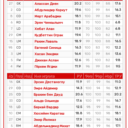
27
GK
Алассан Диен
20.2
100
99
88
17.6
2
CD
Абдулкадир Коркут
19.6
100
99
84
16.3
8
CD
Мерт Арабаджи
18.1
100
99
84
15.1
6
RD
Эрен Чинкылынч
11.8
70
100
82
6.8
7
LD
Хебат Алан
11.9
70
100
82
6.8
29
CM
Кудбеттин Ограк
19.4
70
100
82
11.1
15
LM
Рахим Лаваль
18.9
99
100
88
16.5
98
CD
Евгений Синица
16.3
100
83
90
12.2
3
LM
Хасан Экиджи
16.4
100
99
84
13.6
5
FW
Джихан Аслан
12.6
95
100
82
9.8
4
FW
Гёркем Ягджи
11.9
96
99
84
9.5
№
Поз
Нац
Имя игрока
РУ
Физ
Фор
Мор
ТРУ
16
GK
Эрсин Дестаноглу
11.9
97
99
96
11.0
29
CD
Эмре Айдемир
14.3
100
94
96
12.9
25
CD
Брахим бен Дауд
20.6
100
100
98
20.2
33
CD
Альдо Ольмедо
17.6
100
99
96
16.7
18
LD
Беркай Вардар
12.5
98
99
96
11.6
10
CM
Хюсейин Караташ
18.8
98
100
98
18.1
27
CM
Эмир Йилмаз
17.9
100
96
96
16.5
5
RM
Абдельмаджид Михат
18.4
98
99
96
17.1