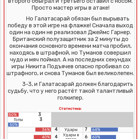
второго обыграл и третьего оставил с носом.
Просто мастер игры в атаке!
Но Галатасарай обязан был вырывать
победу в этой игре на флажке! Сначала выход
один на один не реализовал Джеймс Гарнер.
Британский полузащитник за 2 минуты до
окончания основного времени матча пробил,
находясь в штрафной, но Туманов совершил
чудо и мяч поймал. А на последних секундах
игры Никита Подъячев опасно пробивал со
штрафного, и снова Туманов был великолепен.
3-3, и Галатасарай должен благодарить
судьбу, что у него растёт такой талантливый
голкипер.
Статистика:
3
50%
3
Голы
50%
4
7
36%
Удары
64%
Удары в
4
6
40%
60%