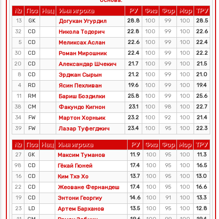
Основа:
№
Поз
Нац
Имя игрока
РУ
Физ
Фор
Мор
ТРУ
13
GK
Догукан Угурдил
28.8
100
99
100
28.5
32
CD
Никола Тодорич
22.8
100
99
100
22.6
5
CD
Меликсах Аслан
22.6
100
99
100
22.4
30
CD
Роман Мирошник
22.4
100
99
100
22.2
20
CD
Александар Шчекич
21.7
100
99
100
21.5
8
CD
Эрджан Сырын
21.2
100
99
100
21.0
4
RD
Ясин Пехливан
19.6
100
99
100
19.4
11
RM
Бариш Боздилки
25.8
100
99
100
25.6
38
CM
Факундо Кигнон
23.1
100
98
100
22.7
34
FW
Мартон Хорньик
23.2
100
92
100
21.4
39
FW
Лазар Туфегджич
23.4
100
95
100
22.3
№
Поз
Нац
Имя игрока
РУ
Физ
Фор
Мор
ТРУ
27
GK
Максим Туманов
11.9
100
95
100
11.3
98
CD
Гёкай Гюней
17.4
100
95
100
16.5
16
CD
Ким Тхэ Хо
13.7
100
95
100
13.0
22
CD
Жеоване Фернандеш
17.4
100
95
100
16.6
19
CD
Энтони Георгиу
14.6
100
91
100
13.3
23
LD
Артем Барханов
13.5
100
95
100
12.8