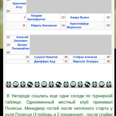
Кристиан
Атсу
59'
Луиджи
3
22
Амару Вьяна
62'
Кризафулли
Кристоффур
11
Абдель Беншенан
10
62'
Мориссон
22
Алексей
Зинкевич
29
Вилюс
Пилюкайтис
45'
19
Сухроб Нематов
99
Стефан Аличков
45'
4
Джеффри Анд
21
Марсело Эскурра
45'
В Ужгороде сошлись еще одни соседи по турнирной
таблице. Одноименный местный клуб принимал
Полесье. Менеджер гостей после неплохого старта у
руля Полесья (3 победы и 2 поражения) - после спайки