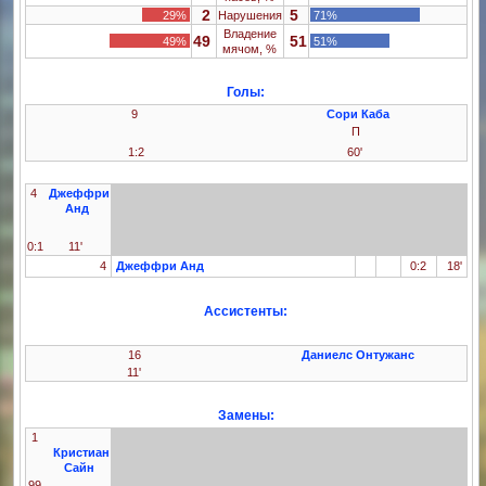
2
5
29%
Нарушения
71%
Владение
49
51
49%
51%
мячом, %
Голы:
9
Сори Каба
П
1:2
60'
4
Джеффри
Анд
0:1
11'
4
Джеффри Анд
0:2
18'
Ассистенты:
16
Даниелс Онтужанс
11'
Замены:
1
Кристиан
Сайн
99