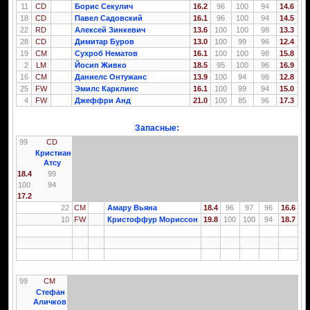
11
CD
Борис Секулич
16.2
96
100
94
14.6
18
CD
Павел Садовский
16.1
96
100
94
14.5
22
RD
Алексей Зинкевич
13.6
100
100
98
13.3
28
CD
Димитар Буров
13.0
100
99
96
12.4
19
CM
Сухроб Нематов
16.1
100
100
98
15.8
2
LM
Йосип Живко
18.5
95
100
96
16.9
16
CM
Даниелс Онтужанс
13.9
100
94
98
12.8
25
FW
Эмилс Карклинс
16.1
100
99
94
15.0
4
FW
Джеффри Анд
21.0
100
85
96
17.3
Запасные:
99
CD
Кристиан
Атсу
18.4
99
100
94
17.2
22
CM
Амару Вьяна
18.4
96
97
96
16.6
10
FW
Кристоффур Мориссон
19.8
100
100
94
18.7
99
CM
Стефан
Аличков