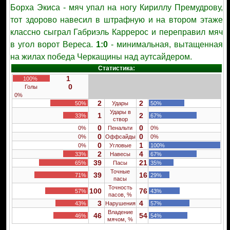
Борха Экиса - мяч упал на ногу Кириллу Премудрову,
тот здорово навесил в штрафную и на втором этаже
классно сыграл Габриэль Каррерос и переправил мяч
в угол ворот Вереса.
1:0
- минимальная, вытащенная
на жилах победа Черкащины над аутсайдером.
Статистика:
1
100%
0
Голы
0%
2
2
50%
Удары
50%
Удары в
1
2
33%
67%
створ
0
0
0%
Пенальти
0%
0
0
0%
Оффсайды
0%
0
1
0%
Угловые
100%
2
4
33%
Навесы
67%
39
21
65%
Пасы
35%
Точные
39
16
71%
29%
пасы
Точность
100
76
57%
43%
пасов, %
3
4
43%
Нарушения
57%
Владение
46
54
46%
54%
мячом, %