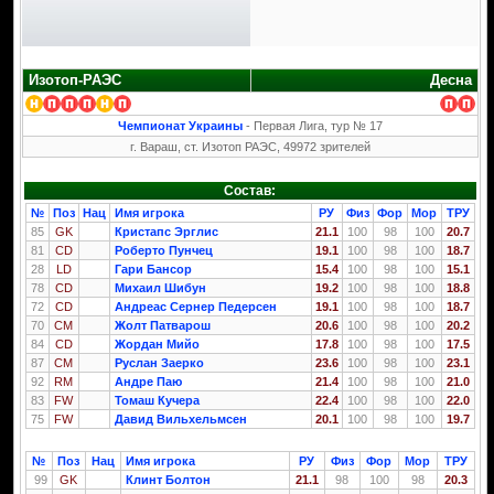
Изотоп-РАЭС
Десна
Чемпионат Украины
- Первая Лига, тур № 17
г. Вараш, ст. Изотоп РАЭС, 49972 зрителей
Состав:
№
Поз
Нац
Имя игрока
РУ
Физ
Фор
Мор
ТРУ
85
GK
Кристапс Эрглис
21.1
100
98
100
20.7
81
CD
Роберто Пунчец
19.1
100
98
100
18.7
28
LD
Гари Бансор
15.4
100
98
100
15.1
78
CD
Михаил Шибун
19.2
100
98
100
18.8
72
CD
Андреас Сернер Педерсен
19.1
100
98
100
18.7
70
CM
Жолт Патварош
20.6
100
98
100
20.2
84
CD
Жордан Мийо
17.8
100
98
100
17.5
87
CM
Руслан Заерко
23.6
100
98
100
23.1
92
RM
Андре Паю
21.4
100
98
100
21.0
83
FW
Томаш Кучера
22.4
100
98
100
22.0
75
FW
Давид Вильхельмсен
20.1
100
98
100
19.7
№
Поз
Нац
Имя игрока
РУ
Физ
Фор
Мор
ТРУ
99
GK
Клинт Болтон
21.1
98
100
98
20.3