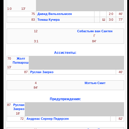
1:0
13'
75
Давид Вильхельмсен
2:0
46'
83
Томаш Кучера
Ш
3:0
77'
12
Себастьян ван Сантен
Г
3:1
84'
Ассистенты:
70
Жолт
Патварош
13'
87
Руслан Заерко
46'
4
Мэттью Смит
84'
Предупреждения:
87
Руслан
Заерко
18'
72
Андреас Сернер Педерсен
82'