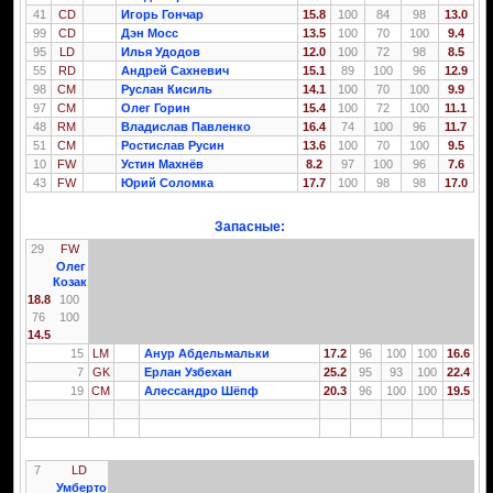
41
CD
Игорь Гончар
15.8
100
84
98
13.0
99
CD
Дэн Мосс
13.5
100
70
100
9.4
95
LD
Илья Удодов
12.0
100
72
98
8.5
55
RD
Андрей Сахневич
15.1
89
100
96
12.9
98
CM
Руслан Кисиль
14.1
100
70
100
9.9
97
CM
Олег Горин
15.4
100
72
100
11.1
48
RM
Владислав Павленко
16.4
74
100
96
11.7
51
CM
Ростислав Русин
13.6
100
70
100
9.5
10
FW
Устин Махнёв
8.2
97
100
96
7.6
43
FW
Юрий Соломка
17.7
100
98
98
17.0
Запасные:
29
FW
Олег
Козак
18.8
100
76
100
14.5
15
LM
Анур Абдельмальки
17.2
96
100
100
16.6
7
GK
Ерлан Узбехан
25.2
95
93
100
22.4
19
CM
Алессандро Шёпф
20.3
96
100
100
19.5
7
LD
Умберто