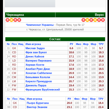
Черкащина
Верес
Чемпионат Украины
- Первая Лига, тур № 17
г. Черкассы, ст. Центральный, 25000 зрителей
Состав:
№
Поз
Нац
Имя игрока
РУ
Физ
Фор
Мор
ТРУ
11
GK
Мислав Задро
6.6
100
85
98
5.7
5
CD
Фрек ван Букел
18.6
100
98
100
18.3
24
RD
Денис Кайков
17.1
100
98
100
16.8
3
LD
Валерио Пировано
15.9
100
98
100
15.6
1
RD
Херман Конти
17.6
100
98
100
17.3
16
CD
Анибал Руис Диас
18.9
100
98
100
18.5
4
CM
Хонатан Саббатини
20.9
100
98
100
20.5
29
CM
Беньямин Кололи
14.4
100
96
100
13.9
10
LM
Кирилл Премудров
20.7
100
98
100
20.3
8
FW
Даниель Парра
19.4
100
97
100
18.8
22
FW
Францишек Врублевский
15.3
100
96
100
14.7
№
Поз
Нац
Имя игрока
РУ
Физ
Фор
Мор
ТРУ
1
GK
Пьеро Буригана
20.0
100
98
94
18.4
99
CD
Виктор Эканем
23.1
100
97
100
22.4