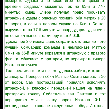
номером. Однако и по такое игре гости время от
времени создавали моменты. Так на 63-й и 77-й
минутах Томаш Кучера получал право пробивать
штрафные удары с опасных позиций, оба метрах в 20
от ворот, и если в первом случае но Клинт Болтон
выручил, то на 77-й минуте Форвард ударил удачнее и
не оставил шансов голкиперу гостей.
3:0
.
Десна при 2:0 имела шанс сократить отставание - это
лучший бомбардир команды в чемпионате Мэттью
Смит на 65-й минуте ворвался в штрафную с правого
фланга, сблизился с вратарем, но переиграть кипера
Изотопа не сумел.
Гол престижа гостям все же удалось забить, и тоже со
стандарта. Педерсен сбил Мэттью Смита метрах в 30
от ворот. Сам пострадавший принялся исполнять
штрафной, и классной передачей нашел на линии
вратарской голову Себастьяна ван Сантена и тот
переправил мяч в сетку ворот Изотопа.
3:1
-
неожиданная, но вполне заслуженная победа Изотопа,