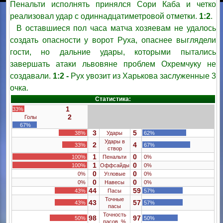
Пенальти исполнять принялся Сори Каба и четко
реализовал удар с одиннадцатиметровой отметки.
1:2
.
В оставшиеся пол часа матча хозяевам не удалось
создать опасности у ворот Руха, опаснее выглядели
гости, но дальние удары, которыми пытались
завершать атаки львовяне проблем Охремчуку не
создавали.
1:2 -
Рух увозит из Харькова заслуженные 3
очка.
Статистика:
1
33%
2
Голы
67%
3
5
38%
Удары
62%
Удары в
2
4
33%
67%
створ
1
0
100%
Пенальти
0%
1
0
100%
Оффсайды
0%
0
0
0%
Угловые
0%
0
0
0%
Навесы
0%
44
59
43%
Пасы
57%
Точные
43
57
43%
57%
пасы
Точность
98
97
50%
50%
пасов, %