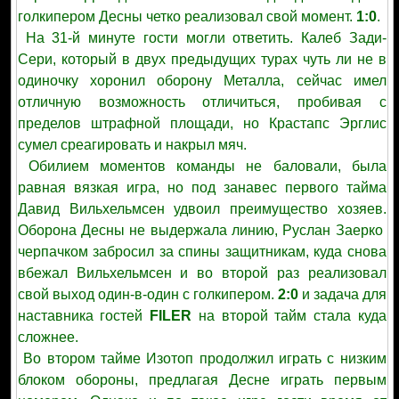
голкипером Десны четко реализовал свой момент.
1:0
.
На 31-й минуте гости могли ответить. Калеб Зади-
Сери, который в двух предыдущих турах чуть ли не в
одиночку хоронил оборону Металла, сейчас имел
отличную возможность отличиться, пробивая с
пределов штрафной площади, но Крастапс Эрглис
сумел среагировать и накрыл мяч.
Обилием моментов команды не баловали, была
равная вязкая игра, но под занавес первого тайма
Давид Вильхельмсен удвоил преимущество хозяев.
Оборона Десны не выдержала линию, Руслан Заерко
черпачком забросил за спины защитникам, куда снова
вбежал Вильхельмсен и во второй раз реализовал
свой выход один-в-один с голкипером.
2:0
и задача для
наставника гостей
FILER
на второй тайм стала куда
сложнее.
Во втором тайме Изотоп продолжил играть с низким
блоком обороны, предлагая Десне играть первым