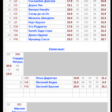
8
LD
Сосланбек Дзагоев
17.9
96
100
98
16.8
11
CD
Дорек Пек
19.1
96
100
98
18.0
16
CD
Валери Нахайо
18.0
96
100
96
16.6
2
CD
Сесар де ла Ос
16.9
96
100
98
15.9
5
CD
Михаэль Шинделе
16.4
96
100
98
15.4
23
LD
Керт Крусел
16.9
96
100
98
15.9
3
CM
Уго Родригес
17.6
96
100
96
16.2
7
FW
Калеб Зади-Сери
15.9
99
100
98
15.4
31
LM
Денис Ндукве
16.0
99
100
98
15.5
6
FW
Мухамед Сиссе
19.3
99
100
98
18.7
Запасные:
93
RM
Серджу
Негруц
20.6
94
76
96
14.4
3
CD
Илья Дяденчук
14.8
96
80
96
11.2
13
GK
Виталий Бедик
11.5
96
76
70
6.4
71
FW
Евгений Брилев
20.0
94
88
96
16.1
32
RD
Максим