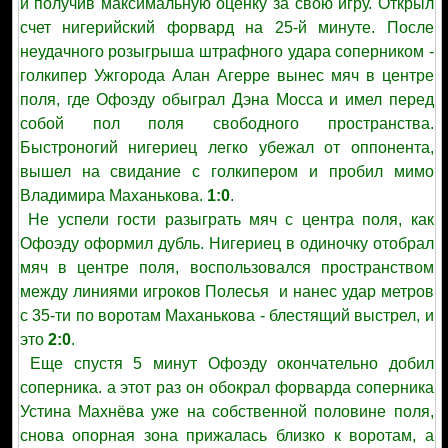
и получив максимальную оценку за свою игру. Открыл
счет нигерийский форвард на 25-й минуте. После
неудачного розыгрыша штрафного удара соперником -
голкипер Ужгорода Алан Агерре вынес мяч в центре
поля, где Офоэду обыграл Дэна Мосса и имел перед
собой пол поля свободного пространства.
Быстроногий нигериец легко убежал от оппонента,
вышел на свидание с голкипером и пробил мимо
Владимира Маханькова.
1:0
.
Не успели гости разыграть мяч с центра поля, как
Офоэду оформил дубль. Нигериец в одиночку отобрал
мяч в центре поля, воспользовался пространством
между линиями игроков Полесья и нанес удар метров
с 35-ти по воротам Маханькова - блестящий выстрел, и
это
2:0
.
Еще спустя 5 минут Офоэду окончательно добил
соперника. а этот раз он обокрал форварда соперника
Устина Махнёва уже на собственной половине поля,
снова опорная зона прижалась близко к воротам, а