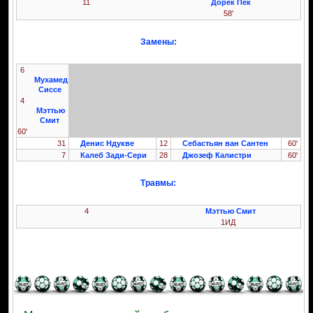
11
Дорек Пек
58'
Замены:
6
Мухамед
Сиссе
4
Мэттью
Смит
60'
31
Денис Ндукве
12
Себастьян ван Сантен
60'
7
Калеб Зади-Сери
28
Джозеф Калистри
60'
Травмы:
4
Мэттью Смит
1ИД