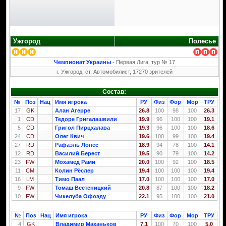
Ужгород
Полесье
Чемпионат Украины
- Первая Лига, тур № 17
г. Ужгород, ст. Автомобилист, 17270 зрителей
Состав:
№
Поз
Нац
Имя игрока
РУ
Физ
Фор
Мор
ТРУ
17
GK
Алан Агерре
26.8
100
98
100
26.3
1
CD
Тедоре Григалашвили
19.9
96
100
100
19.1
5
CD
Григол Пирцхалава
19.3
96
100
100
18.6
24
CD
Олег Квич
19.6
100
99
100
19.4
27
RD
Рафаэль Лопес
18.9
94
78
100
14.1
12
RD
Василий Берест
19.5
90
79
100
14.2
23
FW
Мохамед Рами
20.0
100
92
100
18.5
11
CM
Колин Рёслер
19.4
100
100
100
19.4
16
LM
Тимо Паал
17.0
100
100
100
17.0
9
FW
Томаш Вестеницкий
20.8
87
100
100
18.2
10
FW
Чикелуба Офоэду
22.1
95
100
100
21.0
№
Поз
Нац
Имя игрока
РУ
Физ
Фор
Мор
ТРУ
4
GK
Владимир Маханьков
7.1
100
70
100
5.0