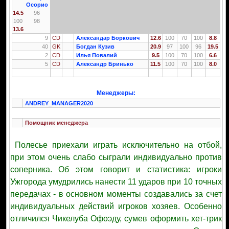
Осорио
14.5
96
100
98
13.6
9
CD
Александар Боркович
12.6
100
70
100
8.8
40
GK
Богдан Кузив
20.9
97
100
96
19.5
2
CD
Илья Повалий
9.5
100
70
100
6.6
5
CD
Александр Бринько
11.5
100
70
100
8.0
Менеджеры:
ANDREY_MANAGER2020
Помощник менеджера
Полесье приехали играть исключительно на отбой,
при этом очень слабо сыграли индивидуально против
соперника. Об этом говорит и статистика: игроки
Ужгорода умудрились нанести 11 ударов при 10 точных
передачах - в основном моменты создавались за счет
индивидуальных действий игроков хозяев. Особенно
отличился Чикелуба Офоэду, сумев оформить хет-трик