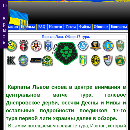
Главная
Правила
FAQ
Новости
Газета
Файлы
Общение
Контакты
Первая Лига. Обзор 17 тура.
Карпаты Львов снова в центре внимания в
центральном матче тура, голевое
Днепровское дерби, осечки Десны и Нивы и
остальные подробности поединков 17-го
тура первой лиги Украины далее в обзоре.
В самом посещаемом поединке тура, Изотоп, который