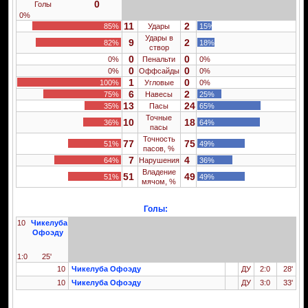
0
Голы
0%
11
2
85%
Удары
15%
Удары в
9
2
82%
18%
створ
0
0
0%
Пенальти
0%
0
0
0%
Оффсайды
0%
1
0
100%
Угловые
0%
6
2
75%
Навесы
25%
13
24
35%
Пасы
65%
Точные
10
18
36%
64%
пасы
Точность
77
75
51%
49%
пасов, %
7
4
64%
Нарушения
36%
Владение
51
49
51%
49%
мячом, %
Голы:
10
Чикелуба
Офоэду
1:0
25'
10
Чикелуба Офоэду
ДУ
2:0
28'
10
Чикелуба Офоэду
ДУ
3:0
33'