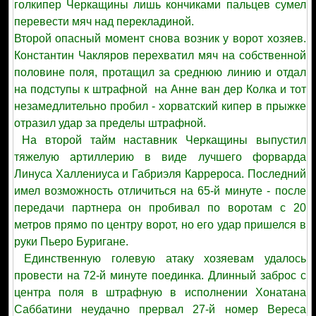
голкипер Черкащины лишь кончиками пальцев сумел
перевести мяч над перекладиной.
Второй опасный момент снова возник у ворот хозяев.
Константин Чакляров перехватил мяч на собственной
половине поля, протащил за среднюю линию и отдал
на подступы к штрафной на Анне ван дер Колка и тот
незамедлительно пробил - хорватский кипер в прыжке
отразил удар за пределы штрафной.
На второй тайм наставник Черкащины выпустил
тяжелую артиллерию в виде лучшего форварда
Линуса Халлениуса и Габриэля Каррероса. Последний
имел возможность отличиться на 65-й минуте - после
передачи партнера он пробивал по воротам с 20
метров прямо по центру ворот, но его удар пришелся в
руки Пьеро Буригане.
Единственную голевую атаку хозяевам удалось
провести на 72-й минуте поединка. Длинный заброс с
центра поля в штрафную в исполнении Хонатана
Саббатини неудачно прервал 27-й номер Вереса