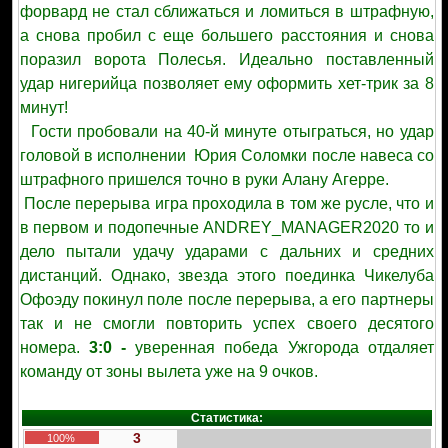
форвард не стал сближаться и ломиться в штрафную,
а снова пробил с еще большего расстояния и снова
поразил ворота Полесья. Идеально поставленный
удар нигерийца позволяет ему оформить хет-трик за 8
минут!
Гости пробовали на 40-й минуте отыграться, но удар
головой в исполнении Юрия Соломки после навеса со
штрафного пришелся точно в руки Алану Агерре.
После перерыва игра проходила в том же русле, что и
в первом и подопечные ANDREY_MANAGER2020 то и
дело пытали удачу ударами с дальних и средних
дистанций.
Однако, звезда этого поединка Чикелуба
Офоэду покинул поле после перерыва, а его партнеры
так и не смогли повторить успех своего десятого
номера.
3:0 -
уверенная победа Ужгорода отдаляет
команду от зоны вылета уже на 9 очков.
Статистика:
3
100%