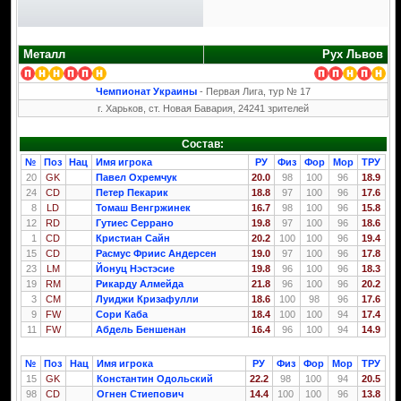
Металл
Рух Львов
Чемпионат Украины
- Первая Лига, тур № 17
г. Харьков, ст. Новая Бавария, 24241 зрителей
Состав:
№
Поз
Нац
Имя игрока
РУ
Физ
Фор
Мор
ТРУ
20
GK
Павел Охремчук
20.0
98
100
96
18.9
24
CD
Петер Пекарик
18.8
97
100
96
17.6
8
LD
Томаш Венгржинек
16.7
98
100
96
15.8
12
RD
Гутиес Серрано
19.8
97
100
96
18.6
1
CD
Кристиан Сайн
20.2
100
100
96
19.4
15
CD
Расмус Фриис Андерсен
19.0
97
100
96
17.8
23
LM
Йонуц Нэстэсие
19.8
96
100
96
18.3
19
RM
Рикарду Алмейда
21.8
96
100
96
20.2
3
CM
Луиджи Кризафулли
18.6
100
98
96
17.6
9
FW
Сори Каба
18.4
100
100
94
17.4
11
FW
Абдель Беншенан
16.4
96
100
94
14.9
№
Поз
Нац
Имя игрока
РУ
Физ
Фор
Мор
ТРУ
15
GK
Константин Одольский
22.2
98
100
94
20.5
98
CD
Огнен Стиепович
14.4
100
100
96
13.8