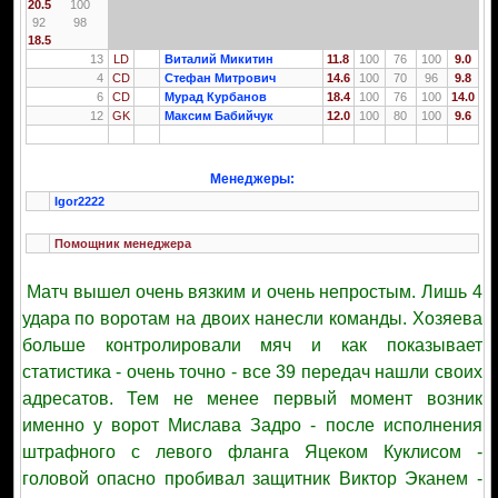
20.5
100
92
98
18.5
13
LD
Виталий Микитин
11.8
100
76
100
9.0
4
CD
Стефан Митрович
14.6
100
70
96
9.8
6
CD
Мурад Курбанов
18.4
100
76
100
14.0
12
GK
Максим Бабийчук
12.0
100
80
100
9.6
Менеджеры:
Igor2222
Помощник менеджера
Матч вышел очень вязким и очень непростым. Лишь 4
удара по воротам на двоих нанесли команды. Хозяева
больше контролировали мяч и как показывает
статистика - очень точно - все 39 передач нашли своих
адресатов. Тем не менее первый момент возник
именно у ворот Мислава Задро - после исполнения
штрафного с левого фланга Яцеком Куклисом -
головой опасно пробивал защитник Виктор Эканем -