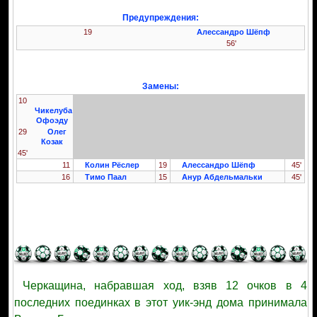
Предупреждения:
19
Алессандро Шёпф
56'
Замены:
10
Чикелуба
Офоэду
29
Олег
Козак
45'
11
Колин Рёслер
19
Алессандро Шёпф
45'
16
Тимо Паал
15
Анур Абдельмальки
45'
Черкащина, набравшая ход, взяв 12 очков в 4
последних поединках в этот уик-энд дома принимала