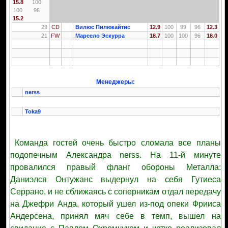
15.8
100
100
96
15.2
29
CD
Вилюс Пилюкайтис
12.9
100
99
96
12.3
21
FW
Марсело Эскурра
18.7
100
100
96
18.0
Менеджеры:
nerss
Toka9
Команда гостей очень быстро сломала все планы
подопечным Александра nerss. На 11-й минуте
провалился правый фланг обороны Металла:
Даниэлся Онтужанс выдернул на себя Гутиеса
Серрано, и не сближаясь с соперникам отдал передачу
на Джефри Анда, который ушел из-под опеки Фрииса
Андерсена, принял мяч себе в темп, вышел на