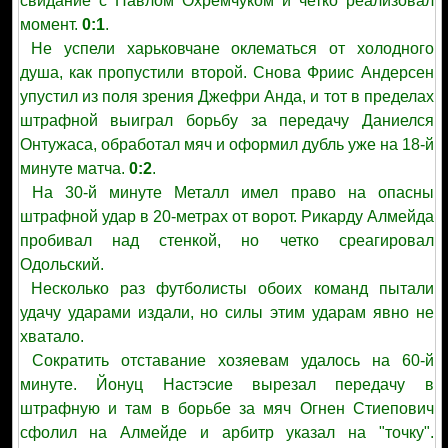
свидание с Павлом Охремчуком и четко реализовал
момент.
0:1
.
Не успели харьковчане оклематься от холодного
душа, как пропустили второй. Снова Фриис Андерсен
упустил из поля зрения Джефри Анда, и тот в пределах
штрафной выиграл борьбу за передачу Даниелся
Онтужаса, обработал мяч и оформил дубль уже на 18-й
минуте матча.
0:2
.
На 30-й минуте Металл имел право на опасны
штрафной удар в 20-метрах от ворот. Рикарду Алмейда
пробивал над стенкой, но четко среагировал
Одольский.
Несколько раз футболисты обоих команд пытали
удачу ударами издали, но силы этим ударам явно не
хватало.
Сократить отставание хозяевам удалось на 60-й
минуте. Йонуц Настэсие вырезал передачу в
штрафную и там в борьбе за мяч Огнен Стиепович
сфолил на Алмейде и арбитр указал на "точку".