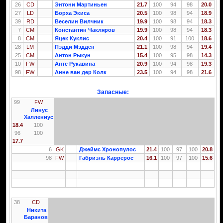
26
CD
Энтони Мартиньен
21.7
100
94
98
20.0
27
LD
Борха Экиса
20.5
100
98
94
18.9
39
RD
Веселин Вилчник
19.9
100
98
94
18.3
7
CM
Константин Чакляров
19.9
100
98
94
18.3
8
CM
Яцек Куклис
20.4
100
91
100
18.6
28
LM
Пэдди Мэдден
21.1
100
98
94
19.4
25
CM
Антон Рыкун
15.4
100
95
98
14.3
10
FW
Анте Рукавина
20.9
100
94
98
19.3
98
FW
Анне ван дер Колк
23.5
100
94
98
21.6
Запасные:
99
FW
Линус
Халлениус
18.4
100
96
100
17.7
6
GK
Джеймс Хронопулос
21.4
100
97
100
20.8
98
FW
Габриэль Каррерос
16.1
100
97
100
15.6
38
CD
Никита
Баранов