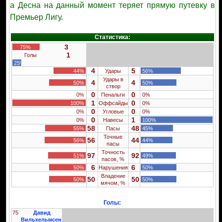
а Десна на данный момент теряет прямую путевку в
Премьер Лигу.
Статистика:
3
75%
1
Голы
25%
4
5
44%
Удары
56%
Удары в
4
4
50%
50%
створ
0
0
0%
Пенальти
0%
1
0
100%
Оффсайды
0%
0
0
0%
Угловые
0%
0
1
0%
Навесы
100%
58
48
55%
Пасы
45%
Точные
56
44
56%
44%
пасы
Точность
97
92
51%
49%
пасов, %
6
6
50%
Нарушения
50%
Владение
50
50
50%
50%
мячом, %
Голы:
75
Давид
Вильхельмсен