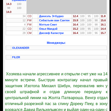
Ефименко
14.3
100
98
100
14.0
34
CD
Даниэль Эгбуджо
12.4
100
95
100
11.8
12
FW
Себастьян ван Сантен
15.9
100
100
98
15.6
4
FW
Мэттью Смит
16.4
100
100
98
16.1
22
CD
Овье Мандэй
15.2
100
95
100
14.4
28
CM
Джозеф Калистри
16.4
100
100
96
15.7
Менеджеры:
OLEXANDER
FILER
Хозяева начали агрессивнее и открыли счет уже на 14
минуте встречи. Быструю контратаку начал правый
защитник Изотопа Михаил Шибун, перехватив мяч у
своей штрафной и отдав длинную передачу к
центральной линии на Жолта Патвароша. Венгр отдал
отличный разрезной пас за спину Дореку Пеку, в зону
ворвался Давид Вильхельмсен и выйдя один-на-один с