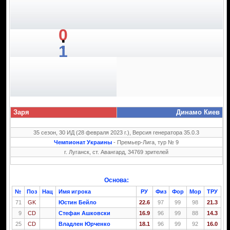
0
:
1
Заря
Динамо Киев
35 сезон, 30 ИД (28 февраля 2023 г.), Версия генератора 35.0.3
Чемпионат Украины
- Премьер-Лига, тур № 9
г. Луганск, ст. Авангард, 34769 зрителей
Основа:
№
Поз
Нац
Имя игрока
РУ
Физ
Фор
Мор
ТРУ
71
GK
Юстин Бейло
22.6
97
99
98
21.3
9
CD
Стефан Ашковски
16.9
96
99
88
14.3
25
CD
Владлен Юрченко
18.1
96
99
92
16.0