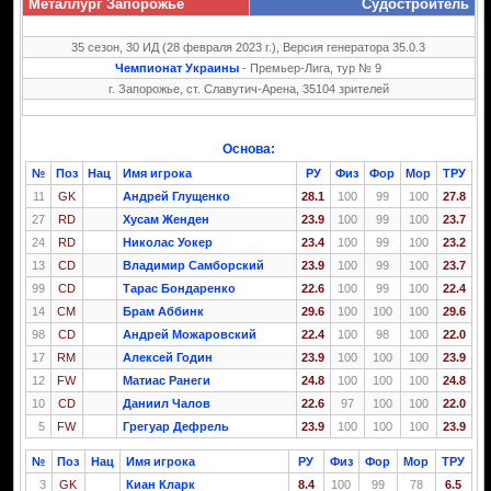
Металлург Запорожье
Судостроитель
35 сезон, 30 ИД (28 февраля 2023 г.), Версия генератора 35.0.3
Чемпионат Украины
- Премьер-Лига, тур № 9
г. Запорожье, ст. Славутич-Арена, 35104 зрителей
Основа:
№
Поз
Нац
Имя игрока
РУ
Физ
Фор
Мор
ТРУ
11
GK
Андрeй Глущенко
28.1
100
99
100
27.8
27
RD
Хусам Женден
23.9
100
99
100
23.7
24
RD
Николас Уокер
23.4
100
99
100
23.2
13
CD
Владимир Самборский
23.9
100
99
100
23.7
99
CD
Тарас Бондаренко
22.6
100
99
100
22.4
14
CM
Брам Аббинк
29.6
100
100
100
29.6
98
CD
Андрей Можаровский
22.4
100
98
100
22.0
17
RM
Алексей Годин
23.9
100
100
100
23.9
12
FW
Матиас Ранеги
24.8
100
100
100
24.8
10
CD
Даниил Чалов
22.6
97
100
100
22.0
5
FW
Грегуар Дефрель
23.9
100
100
100
23.9
№
Поз
Нац
Имя игрока
РУ
Физ
Фор
Мор
ТРУ
3
GK
Киан Кларк
8.4
100
99
78
6.5