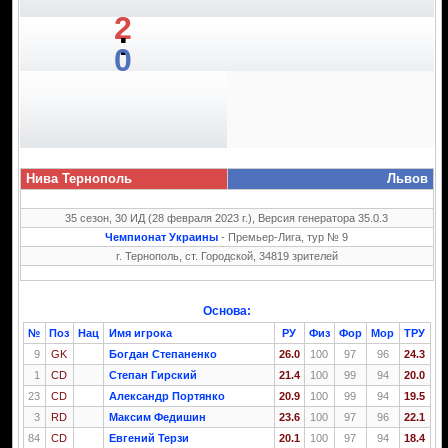
2
:
0
Нива Тернополь
Львов
35 сезон, 30 ИД (28 февраля 2023 г.), Версия генератора 35.0.3
Чемпионат Украины
- Премьер-Лига, тур № 9
г. Тернополь, ст. Городской, 34819 зрителей
Основа:
№
Поз
Нац
Имя игрока
РУ
Физ
Фор
Мор
ТРУ
9
GK
Богдан Степаненко
26.0
100
97
96
24.3
1
CD
Степан Гирский
21.4
100
99
94
20.0
23
CD
Александр Портянко
20.9
100
99
94
19.5
3
RD
Максим Федишин
23.6
100
97
96
22.1
84
CD
Евгений Терзи
20.1
100
97
94
18.4