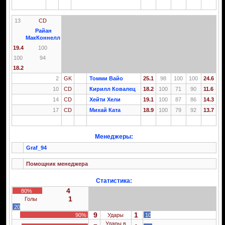
13
CD
Райан
МакКоннелл
19.4
100
100
94
18.2
2
GK
Томми Вайо
25.1
98
100
100
24.6
10
CD
Кирилл Ковалец
18.2
100
71
90
11.6
14
CD
Хейти Хели
19.1
100
87
86
14.3
17
CD
Михай Ката
18.9
100
79
92
13.7
Менеджеры:
Graf_94
Помощник менеджера
Статистика:
4
80%
1
Голы
20%
9
1
90%
Удары
10%
Удары в