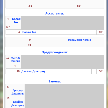
3:1
81'
Ассистенты:
4
Балаж
Тот
63'
4
Балаж Тот
89'
9
Иссам бен Хемис
81'
Предупреждения:
12
Матиас
Ранеги
4'
16
Джеймс Деметриу
58'
Замены:
5
Грегуар
Дефрель
16
Джеймс
Деметриу