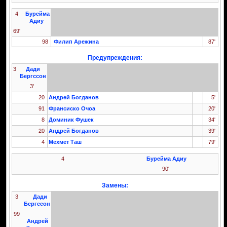
4
Бурейма
Адиу
69'
98
Филип Арежина
87'
Предупреждения:
3
Дади
Бергссон
3'
20
Андрей Богданов
5'
91
Франсиско Очоа
20'
8
Доминик Фушек
34'
20
Андрей Богданов
39'
4
Мехмет Таш
79'
4
Бурейма Адиу
90'
Замены:
3
Дади
Бергссон
99
Андрей