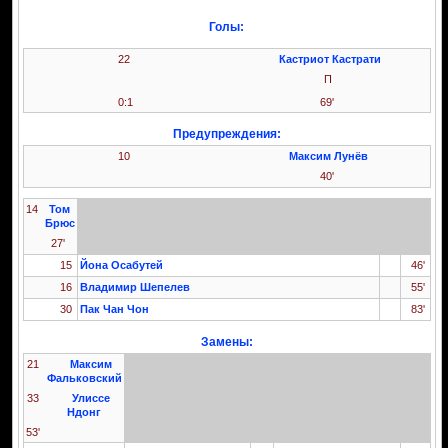
Голы:
22
Кастриот Кастрати
П
0:1
69'
Предупреждения:
10
Максим Лунёв
40'
14
Том
Брюс
27'
15
Йона Осабутей
46'
16
Владимир Шепелев
55'
30
Пак Чан Чон
83'
Замены:
21
Максим
Фальковский
33
Улиссе
Ндонг
53'