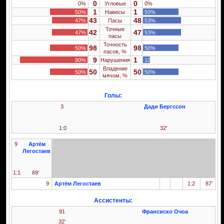
0
0
0%
Угловые
0%
1
1
50%
Навесы
50%
43
48
47%
Пасы
53%
Точные
42
47
47%
53%
пасы
Точность
98
98
50%
50%
пасов, %
9
1
90%
Нарушения
10%
Владение
50
50
50%
50%
мячом, %
Голы:
3
Дади Бергссон
1:0
32'
9
Артём
Легостаев
1:1
69'
9
Артём Легостаев
1:2
87'
Ассистенты:
91
Франсиско Очоа
32'