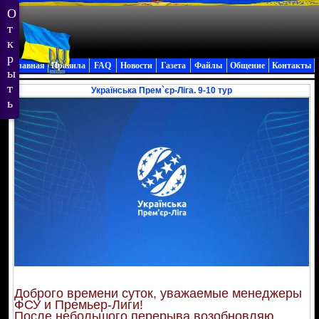
Главная
Правила
FAQ
Новости
Газета
Файлы
Общение
Контакты
Українська Прем`єр-Ліга. 9-10 тур
Доброго времени суток, уважаемые менеджеры
ФСУ и Премьер-Лиги!
После небольшого перерыва возобновляю