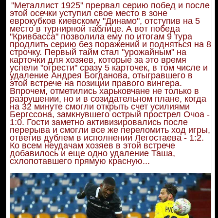
"Металлист 1925" прервал серию побед и после
этой осечки уступил свое место в зоне
еврокубков киевскому "Динамо", отступив на 5
место в турнирной таблице. А вот победа
"Кривбасса" позволила ему по итогам 9 тура
продлить серию без поражений и подняться на 8
строчку. Первый тайм стал "урожайным" на
карточки для хозяев, которые за это время
успели "огрести" сразу 5 карточек, в том числе и
удаление Андрея Богданова, отыгравшего в
этой встрече на позиции правого вингера.
Впрочем, отметились харьковчане не только в
разрушении, но и в созидательном плане, когда
на 32 минуте смогли открыть счет усилиями
Бергссона, замкнувшего острый прострел Очоа -
1:0. Гости заметно активизировались после
перерыва и смогли все же переломить ход игры,
ответив дублем в исполнении Легостаева - 1:2.
Ко всем неудачам хозяев в этой встрече
добавилось и еще одно удаление Таша,
схлопотавшего прямую красную...