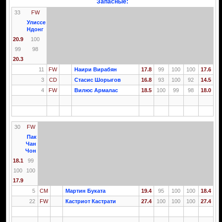
Запасные:
33
FW
Улиссе
Ндонг
20.9
100
99
98
20.3
11
FW
Наири Вирабян
17.8
99
100
100
17.6
3
CD
Стасис Шорыгов
16.8
93
100
92
14.5
4
FW
Вилюс Армалас
18.5
100
99
98
18.0
30
FW
Пак
Чан
Чон
18.1
99
100
100
17.9
5
CM
Мартин Буката
19.4
95
100
100
18.4
22
FW
Кастриот Кастрати
27.4
100
100
100
27.4