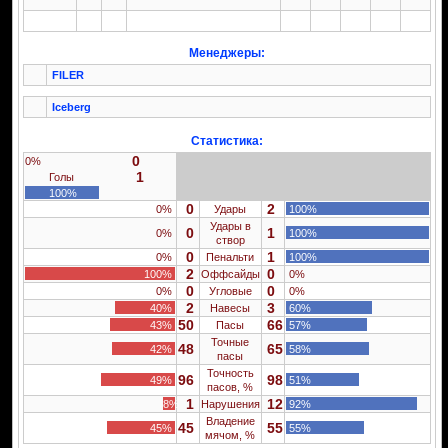
Менеджеры:
FILER
Iceberg
Статистика:
0
0%
1
Голы
100%
0
2
0%
Удары
100%
Удары в
0
1
0%
100%
створ
0
1
0%
Пенальти
100%
2
0
100%
Оффсайды
0%
0
0
0%
Угловые
0%
2
3
40%
Навесы
60%
50
66
43%
Пасы
57%
Точные
48
65
42%
58%
пасы
Точность
96
98
49%
51%
пасов, %
1
12
8%
Нарушения
92%
Владение
45
55
45%
55%
мячом, %