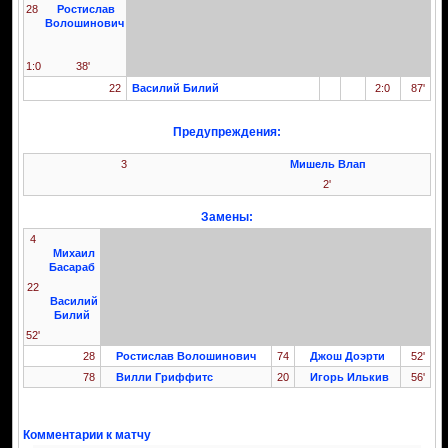
28
Ростислав
Волошинович
1:0
38'
22
Василий Билий
2:0
87'
Предупреждения:
3
Мишель Влап
2'
Замены:
4
Михаил
Басараб
22
Василий
Билий
52'
28
Ростислав Волошинович
74
Джош Доэрти
52'
78
Вилли Гриффитс
20
Игорь Илькив
56'
Комментарии к матчу