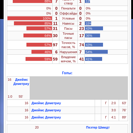
7
1
88%
12%
створ
0
0
0%
Пенальти
0%
0
0
0%
Оффсайды
0%
1
0
100%
Угловые
0%
11
2
85%
Навесы
15%
31
23
57%
Пасы
43%
Точные
30
17
64%
36%
пасы
Точность
97
74
57%
43%
пасов, %
6
7
46%
Нарушения
54%
Владение
59
41
59%
41%
мячом, %
Голы:
16
Джеймс
Деметриу
1:0
55'
16
Джеймс Деметриу
Г
2:0
63'
16
Джеймс Деметриу
3:0
76'
16
Джеймс Деметриу
Г
4:1
89'
20
Пеэтер Шмидт