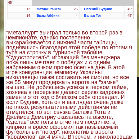
45'
12
Матиас Ранеги
25
Евгений Будник
45'
14
Брам Аббинк
4
Балаж Тот
45'
"Металлург" выиграл только во второй раз в
чемпионате, однако постепенно
выкарабкивается с нижней части таблицы,
поднявшись благодаря этой победе по итогам 9
тура на строчку в турнирной таблице.
"Судостроитель", играющий без менеджера,
пока лишь мечтает о победах и с одним
набранным очком прочно осел на дне. В этой
игре конкуренции чемпиону Украины
николаевцы также составить не смогли, но все
же 55 минут продержать ворота на "замке"
вышло. Не добившись успеха в первом тайме,
хозяева в перерыве делают серию кадровых
замен и этот ход с блеском себя оправдал. И
если Будник, хоть он и выглядел очень даже
неплохо, результативными действиями не
отметился, то вот связка Балажа Тота и
Джеймса Деметриу оказалась на высоте,
"сделав" все голы в отчетном поединке, а
киприот и вовсе оформил так называемый
футбольный "покер", наколотив в ворота
"корабелов" аж 4 мяча. Впрочем, и николаевцам