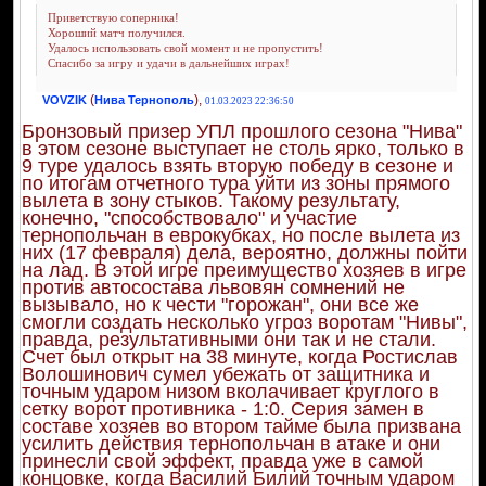
Приветствую соперника!
Хороший матч получился.
Удалось использовать свой момент и не пропустить!
Спасибо за игру и удачи в дальнейших играх!
(
),
VOVZIK
Нива Тернополь
01.03.2023 22:36:50
Бронзовый призер УПЛ прошлого сезона "Нива"
в этом сезоне выступает не столь ярко, только в
9 туре удалось взять вторую победу в сезоне и
по итогам отчетного тура уйти из зоны прямого
вылета в зону стыков. Такому результату,
конечно, "способствовало" и участие
тернопольчан в еврокубках, но после вылета из
них (17 февраля) дела, вероятно, должны пойти
на лад. В этой игре преимущество хозяев в игре
против автосостава львовян сомнений не
вызывало, но к чести "горожан", они все же
смогли создать несколько угроз воротам "Нивы",
правда, результативными они так и не стали.
Счет был открыт на 38 минуте, когда Ростислав
Волошинович сумел убежать от защитника и
точным ударом низом вколачивает круглого в
сетку ворот противника - 1:0. Серия замен в
составе хозяев во втором тайме была призвана
усилить действия тернопольчан в атаке и они
принесли свой эффект, правда уже в самой
концовке, когда Василий Билий точным ударом