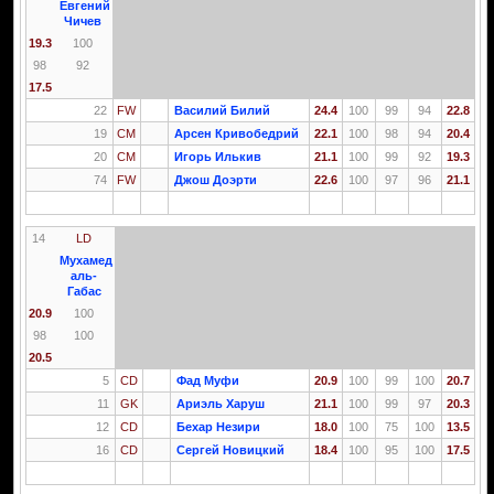
Евгений
Чичев
19.3
100
98
92
17.5
22
FW
Василий Билий
24.4
100
99
94
22.8
19
CM
Арсен Кривобедрий
22.1
100
98
94
20.4
20
CM
Игорь Илькив
21.1
100
99
92
19.3
74
FW
Джош Доэрти
22.6
100
97
96
21.1
14
LD
Мухамед
аль-
Габас
20.9
100
98
100
20.5
5
CD
Фад Муфи
20.9
100
99
100
20.7
11
GK
Ариэль Харуш
21.1
100
99
97
20.3
12
CD
Бехар Незири
18.0
100
75
100
13.5
16
CD
Сергей Новицкий
18.4
100
95
100
17.5