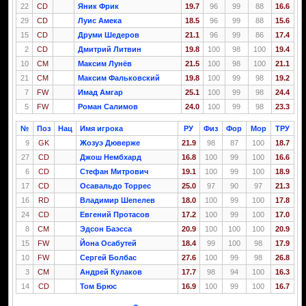
22
CD
Яник Фрик
19.7
96
99
88
16.6
29
CD
Луис Амека
18.5
96
99
88
15.6
15
CD
Друми Шедеров
21.1
96
99
86
17.4
2
CD
Дмитрий Литвин
19.8
100
98
100
19.4
10
CM
Максим Лунёв
21.5
100
98
100
21.1
21
CM
Максим Фальковский
19.8
100
99
98
19.2
7
FW
Имад Амгар
25.1
100
99
98
24.4
5
FW
Роман Салимов
24.0
100
99
98
23.3
№
Поз
Нац
Имя игрока
РУ
Физ
Фор
Мор
ТРУ
9
GK
Жозуэ Дюверже
21.9
98
87
100
18.7
27
CD
Джош Нембхард
16.8
100
99
100
16.6
6
CD
Стефан Митрович
19.1
100
99
100
18.9
17
CD
Осавальдо Торрес
25.0
97
90
97
21.3
16
RD
Владимир Шепелев
18.0
100
99
100
17.8
24
CD
Евгений Протасов
17.2
100
99
100
17.0
8
CM
Эдсон Баэсса
20.9
100
100
100
20.9
15
FW
Йона Осабутей
18.4
99
100
98
17.9
10
FW
Сергей Болбас
27.6
100
99
98
26.8
3
CM
Андрей Кулаков
17.7
98
94
100
16.3
14
CD
Том Брюс
16.9
100
99
100
16.7