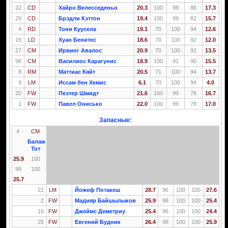
22
CD
Хайро Велесседеньо
20.3
100
99
86
17.3
29
CD
Брэдли Кэттон
19.4
100
99
82
15.7
4
RD
Тони Куусела
19.1
70
100
94
12.6
15
LD
Хуан Бенитес
18.6
70
100
92
12.0
27
CM
Ирвинг Авалос
20.9
70
100
92
13.5
98
CM
Василиос Карагунис
18.9
100
91
90
15.5
8
RM
Маттиас Кяйт
20.5
71
100
94
13.7
9
LM
Иссам бен Хемис
6.1
70
100
94
4.0
20
FW
Пеэтер Шмидт
21.6
100
99
78
16.7
1
FW
Павел Онисько
22.0
100
99
78
17.0
Запасные:
4
CM
Балаж
Тот
25.9
100
99
100
25.7
22
LM
Йожеф Потакеш
28.7
96
100
100
27.6
2
FW
Мадияр Байшылыков
25.9
98
100
100
25.4
16
FW
Джеймс Деметриу
25.4
96
100
100
24.4
25
FW
Евгений Будник
26.4
98
100
100
25.9