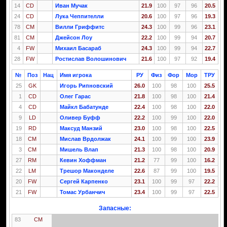
14
CD
Иван Мучак
21.9
100
97
96
20.5
24
CD
Лука Чеппителли
20.6
100
97
96
19.3
78
CM
Вилли Гриффитс
24.3
100
99
96
23.1
81
CM
Джейсон Лоу
22.2
100
99
94
20.7
4
FW
Михаил Басараб
24.3
100
99
94
22.7
28
FW
Ростислав Волошинович
21.6
100
97
92
19.4
№
Поз
Нац
Имя игрока
РУ
Физ
Фор
Мор
ТРУ
25
GK
Игорь Рипновский
26.0
100
98
100
25.5
1
CD
Олег Гарас
21.8
100
98
100
21.4
4
CD
Майкл Бабатунде
22.4
100
98
100
22.0
9
LD
Оливер Буфф
22.2
100
99
100
22.0
19
RD
Максуд Манзий
23.0
100
98
100
22.5
18
CM
Мислав Врдолжак
24.1
100
99
100
23.9
3
CM
Мишель Влап
21.3
100
98
100
20.9
27
RM
Кевин Хоффман
21.2
77
99
100
16.2
22
LM
Трешор Маконделе
22.6
87
99
100
19.5
20
FW
Сергей Карпенко
23.1
100
99
97
22.2
21
FW
Томас Урбанчич
23.4
100
99
97
22.5
Запасные:
83
CM