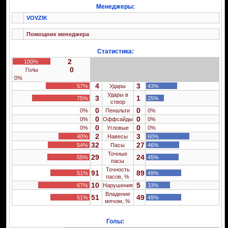
Менеджеры:
VOVZIK
Помощник менеджера
Статистика:
2
100%
0
Голы
0%
4
3
57%
Удары
43%
Удары в
3
1
75%
25%
створ
0
0
0%
Пенальти
0%
0
0
0%
Оффсайды
0%
0
0
0%
Угловые
0%
2
3
40%
Навесы
60%
32
27
54%
Пасы
46%
Точные
29
24
55%
45%
пасы
Точность
91
89
51%
49%
пасов, %
10
5
67%
Нарушения
33%
Владение
51
49
51%
49%
мячом, %
Голы: