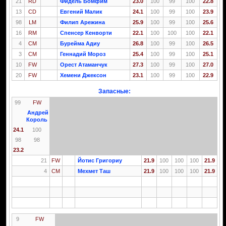
21
RD
Фидель Бомфим
23.0
100
99
100
22.8
13
CD
Евгений Малик
24.1
100
99
100
23.9
98
LM
Филип Арежина
25.9
100
99
100
25.6
16
RM
Спенсер Кенворти
22.1
100
100
100
22.1
4
CM
Бурейма Адиу
26.8
100
99
100
26.5
3
CM
Геннадий Мороз
25.4
100
99
100
25.1
10
FW
Орест Атаманчук
27.3
100
99
100
27.0
20
FW
Хемени Джексон
23.1
100
99
100
22.9
Запасные:
99
FW
Андрей
Король
24.1
100
98
98
23.2
21
FW
Йотис Григориу
21.9
100
100
100
21.9
4
CM
Мехмет Таш
21.9
100
100
100
21.9
9
FW