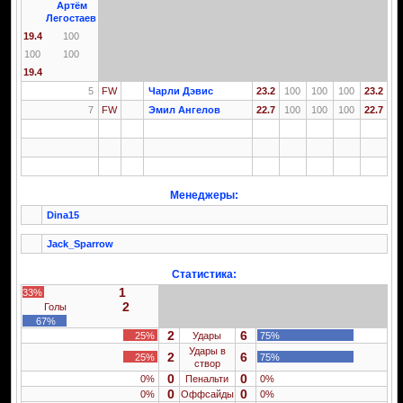
Артём
Легостаев
19.4
100
100
100
19.4
5
FW
Чарли Дэвис
23.2
100
100
100
23.2
7
FW
Эмил Ангелов
22.7
100
100
100
22.7
Менеджеры:
Dina15
Jack_Sparrow
Статистика:
1
33%
2
Голы
67%
2
6
25%
Удары
75%
Удары в
2
6
25%
75%
створ
0
0
0%
Пенальти
0%
0
0
0%
Оффсайды
0%