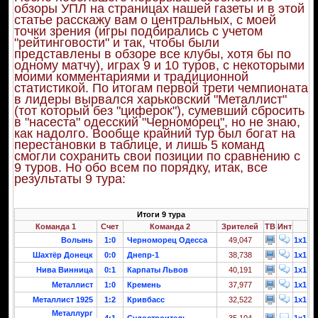
обзоры УПЛ на страницах нашей газеты и в этой
статье расскажу вам о центральных, с моей
точки зрения (игры подбирались с учетом
"рейтинговости" и так, чтобы были
представлены в обзоре все клубы, хотя бы по
одному матчу), играх 9 и 10 туров, с некоторыми
моими комментариями и традиционной
статистикой. По итогам первой трети чемпионата
в лидеры вырвался харьковский "Металлист"
(тот который без "циферок"), сумевший сбросить
в "насеста" одесский "Черноморец", но не знаю,
как надолго. Вообще крайний тур был богат на
перестановки в таблице, и лишь 5 команд
смогли сохранить свои позиции по сравнению с
9 туров. Но обо всем по порядку, итак, все
результаты 9 тура:
Итоги 9 тура
Команда 1
Счет
Команда 2
Зрителей
ТВ
Инт
Волынь
1:0
Черноморец Одесса
49,047
1x1
Шахтёр Донецк
0:0
Днепр-1
38,738
1x1
Нива Винница
0:1
Карпаты Львов
40,191
1x1
Металлист
1:0
Кремень
37,977
1x1
Металлист 1925
1:2
Кривбасс
32,522
1x1
Металлург
4:1
Судостроитель
35,104
1x1