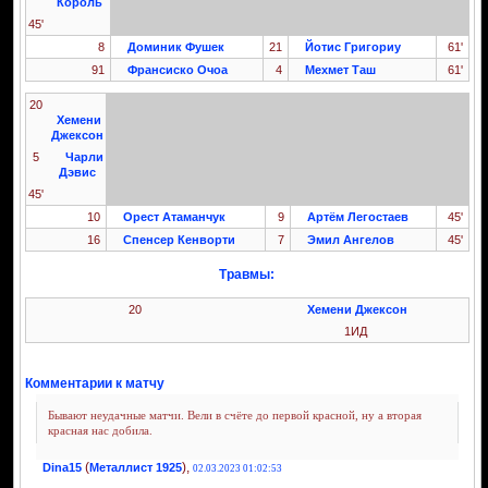
Король
45'
8
Доминик Фушек
21
Йотис Григориу
61'
91
Франсиско Очоа
4
Мехмет Таш
61'
20
Хемени
Джексон
5
Чарли
Дэвис
45'
10
Орест Атаманчук
9
Артём Легостаев
45'
16
Спенсер Кенворти
7
Эмил Ангелов
45'
Травмы:
20
Хемени Джексон
1ИД
Комментарии к матчу
Бывают неудачные матчи. Вели в счёте до первой красной, ну а вторая
красная нас добила.
(
),
Dina15
Металлист 1925
02.03.2023 01:02:53