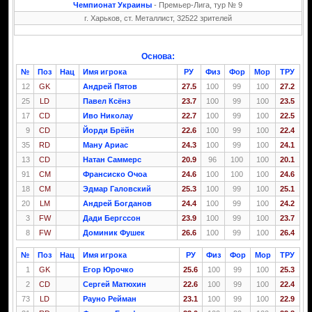
Чемпионат Украины
- Премьер-Лига, тур № 9
г. Харьков, ст. Металлист, 32522 зрителей
Основа:
№
Поз
Нац
Имя игрока
РУ
Физ
Фор
Мор
ТРУ
12
GK
Андрей Пятов
27.5
100
99
100
27.2
25
LD
Павел Ксёнз
23.7
100
99
100
23.5
17
CD
Иво Николау
22.7
100
99
100
22.5
9
CD
Йорди Брёйн
22.6
100
99
100
22.4
35
RD
Ману Ариас
24.3
100
99
100
24.1
13
CD
Натан Саммерс
20.9
96
100
100
20.1
91
CM
Франсиско Очоа
24.6
100
100
100
24.6
18
CM
Эдмар Галовский
25.3
100
99
100
25.1
20
LM
Андрей Богданов
24.4
100
99
100
24.2
3
FW
Дади Бергссон
23.9
100
99
100
23.7
8
FW
Доминик Фушек
26.6
100
99
100
26.4
№
Поз
Нац
Имя игрока
РУ
Физ
Фор
Мор
ТРУ
1
GK
Егор Юрочко
25.6
100
99
100
25.3
2
CD
Сергей Матюхин
22.6
100
99
100
22.4
73
LD
Рауно Рейман
23.1
100
99
100
22.9