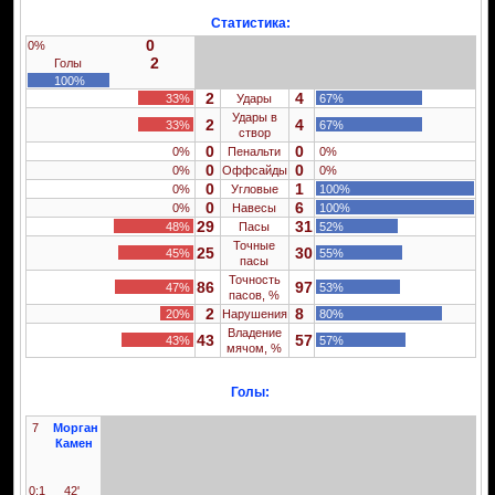
Статистика:
0
0%
2
Голы
100%
2
4
33%
Удары
67%
Удары в
2
4
33%
67%
створ
0
0
0%
Пенальти
0%
0
0
0%
Оффсайды
0%
0
1
0%
Угловые
100%
0
6
0%
Навесы
100%
29
31
48%
Пасы
52%
Точные
25
30
45%
55%
пасы
Точность
86
97
47%
53%
пасов, %
2
8
20%
Нарушения
80%
Владение
43
57
43%
57%
мячом, %
Голы:
7
Морган
Камен
0:1
42'