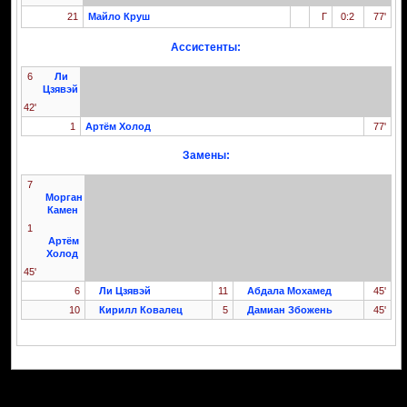
21
Майло Круш
Г
0:2
77'
Ассистенты:
6
Ли
Цзявэй
42'
1
Артём Холод
77'
Замены:
7
Морган
Камен
1
Артём
Холод
45'
6
Ли Цзявэй
11
Абдала Мохамед
45'
10
Кирилл Ковалец
5
Дамиан Збожень
45'