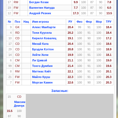
17
RM
Богдан Козак
9.9
100
87
90
7.8
19
FW
Валентин Напуда
7.7
100
87
90
6.0
12
FW
Андрей Резник
17.3
100
87
90
13.5
№
Поз
Нац
Имя игрока
РУ
Физ
Фор
Мор
ТРУ
9
GK
Алекс МакКарти
20.4
99
91
100
18.4
4
RD
Тони Куусела
20.2
100
91
100
18.4
10
CD
Кирилл Ковалец
19.1
100
90
100
17.2
17
CD
Михай Ката
20.4
100
91
100
18.6
29
CD
Брэдли Кэттон
20.8
100
91
100
18.9
14
CD
Хейти Хели
19.9
100
91
100
18.1
6
CM
Ли Цзявэй
21.1
100
90
100
19.0
99
CM
Тонго Думбия
21.4
100
91
100
19.6
8
RM
Маттиас Кяйт
22.1
100
91
100
20.1
21
FW
Майло Круш
22.3
100
91
100
20.3
7
FW
Морган Камен
22.6
100
90
100
20.3
Запасные:
15
CD
Максим
Демчук
15.5
100
87
90