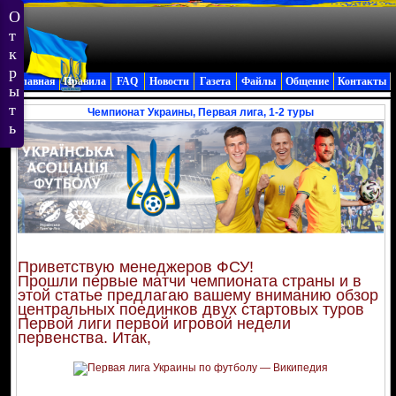
Главная
Правила
FAQ
Новости
Газета
Файлы
Общение
Контакты
Чемпионат Украины, Первая лига, 1-2 туры
Приветствую менеджеров ФСУ!
Прошли первые матчи чемпионата страны и в
этой статье предлагаю вашему вниманию обзор
центральных поединков двух стартовых туров
Первой лиги первой игровой недели
первенства. Итак,