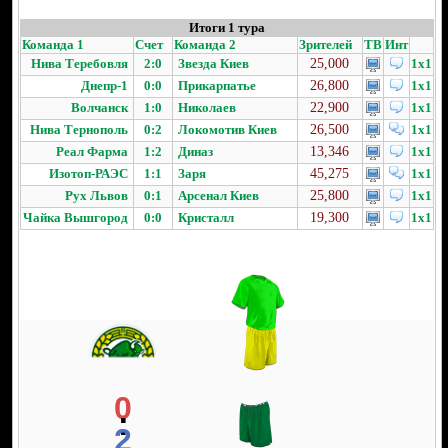
Итоги 1 тура
Команда 1
Счет
Команда 2
Зрителей
ТВ
Инт
Нива Теребовля
2:0
Звезда Киев
25,000
1x1
Днепр-1
0:0
Прикарпатье
26,800
1x1
Волчанск
1:0
Николаев
22,900
1x1
Нива Тернополь
0:2
Локомотив Киев
26,500
1x1
Реал Фарма
1:2
Диназ
13,346
1x1
Изотоп-РАЭС
1:1
Заря
45,275
1x1
Рух Львов
0:1
Арсенал Киев
25,800
1x1
Чайка Вышгород
0:0
Кристалл
19,300
1x1
0
:
2