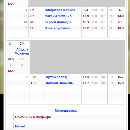
12.1
4
LM
Владислав Климак
5.3
100
87
90
4.1
11
GK
Максим Механив
17.9
100
87
90
14.0
14
RD
Сергей Давыдов
10.3
100
87
90
8.1
2
CD
Олег Хруставка
13.2
100
87
90
10.3
11
CM
Абдала
Мохамед
20.5
100
90
100
18.4
1
FW
Артём Холод
17.4
100
90
100
15.7
5
CD
Дамиан Збожень
17.7
100
90
100
15.9
Менеджеры:
Помощник менеджера
Malard