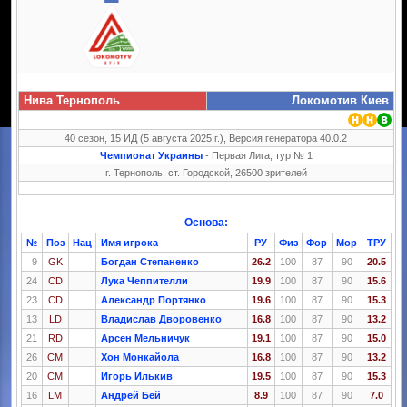
Нива Тернополь
Локомотив Киев
40 сезон, 15 ИД (5 августа 2025 г.), Версия генератора 40.0.2
Чемпионат Украины
- Первая Лига, тур № 1
г. Тернополь, ст. Городской, 26500 зрителей
Основа:
№
Поз
Нац
Имя игрока
РУ
Физ
Фор
Мор
ТРУ
9
GK
Богдан Степаненко
26.2
100
87
90
20.5
24
CD
Лука Чеппителли
19.9
100
87
90
15.6
23
CD
Александр Портянко
19.6
100
87
90
15.3
13
LD
Владислав Дворовенко
16.8
100
87
90
13.2
21
RD
Арсен Мельничук
19.1
100
87
90
15.0
26
CM
Хон Монкайола
16.8
100
87
90
13.2
20
CM
Игорь Илькив
19.5
100
87
90
15.3
16
LM
Андрей Бей
8.9
100
87
90
7.0