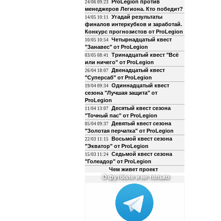
ProLegion против
24/06 09:23
менеджеров Легиона. Кто победит?
Угадай результаты
14/05 10:11
финалов интеркубков и заработай.
Конкурс прогнозистов от ProLegion
Четырнадцатый квест
10/05 10:54
"Занавес" от ProLegion
Тринадцатый квест "Всё
03/05 08:41
или ничего" от ProLegion
Двенадцатый квест
26/04 18:07
"Суперсаб" от ProLegion
Одиннадцатый квест
19/04 09:34
сезона "Лучшая защита" от
ProLegion
Десятый квест сезона
11/04 13:07
"Точный пас" от ProLegion
Девятый квест сезона
05/04 09:37
"Золотая перчатка" от ProLegion
Восьмой квест сезона
22/03 11:15
"Экватор" от ProLegion
Седьмой квест сезона
15/03 11:24
"Голеадор" от ProLegion
Чем живет проект
О футболе и не только