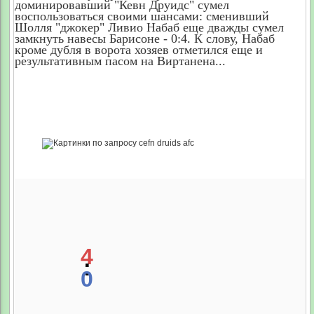
доминировавший "Кевн Друидс" сумел
воспользоваться своими шансами: сменивший
Шолля "джокер" Ливио Набаб еще дважды сумел
замкнуть навесы Барисоне - 0:4. К слову, Набаб
кроме дубля в ворота хозяев отметился еще и
результативным пасом на Виртанена...
4
:
0