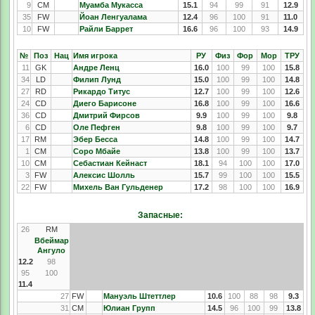
9
CM
Муамба Мукасса
15.1
94
99
91
12.9
35
FW
Йоан Ленгуалама
12.4
96
100
91
11.0
10
FW
Райли Баррет
16.6
96
100
93
14.9
№
Поз
Нац
Имя игрока
РУ
Физ
Фор
Мор
ТРУ
11
GK
Андре Ленц
16.0
100
99
100
15.8
34
LD
Филип Лунд
15.0
100
99
100
14.8
27
RD
Рикардо Титус
12.7
100
99
100
12.6
24
CD
Диего Барисоне
16.8
100
99
100
16.6
36
CD
Дмитрий Фирсов
9.9
100
99
100
9.8
6
CD
Оле Пефген
9.8
100
99
100
9.7
17
RM
Эбер Бесса
14.8
100
99
100
14.7
1
CM
Соро Мбайе
13.8
100
99
100
13.7
10
CM
Себастиан Кейнаст
18.1
94
100
100
17.0
3
FW
Алексис Шолль
15.7
99
100
100
15.5
22
FW
Михель Ван Гульденер
17.2
98
100
100
16.9
Запасные:
26
RM
Вбеймар
Ангуло
12.2
98
95
100
11.4
27
FW
Мануэль Штеттлер
10.6
100
88
98
9.3
31
CM
Юлиан Групп
14.5
96
100
99
13.8