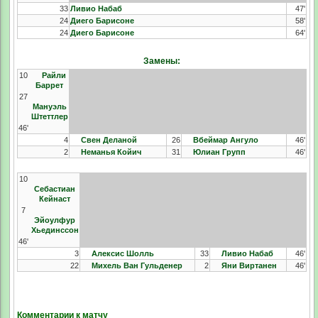
33
Ливио Набаб
47'
24
Диего Барисоне
58'
24
Диего Барисоне
64'
Замены:
10
Райли
Баррет
27
Мануэль
Штеттлер
46'
4
Свен Деланой
26
Вбеймар Ангуло
46'
2
Неманья Койич
31
Юлиан Групп
46'
10
Себастиан
Кейнаст
7
Эйоулфур
Хьединссон
46'
3
Алексис Шолль
33
Ливио Набаб
46'
22
Михель Ван Гульденер
2
Яни Виртанен
46'
Комментарии к матчу