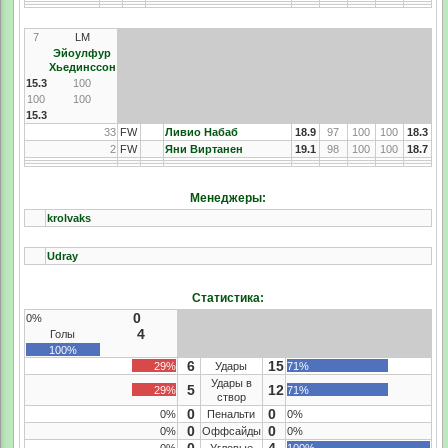
7
LM
Эйоулфур
Хьединссон
15.3
100
100
100
15.3
33
FW
Ливио Набаб
18.9
97
100
100
18.3
2
FW
Яни Виртанен
19.1
98
100
100
18.7
Менеджеры:
krolvaks
Udray
Статистика:
0
0%
4
Голы
100%
6
15
29%
Удары
71%
Удары в
5
12
29%
71%
створ
0
0
0%
Пенальти
0%
0
0
0%
Оффсайды
0%