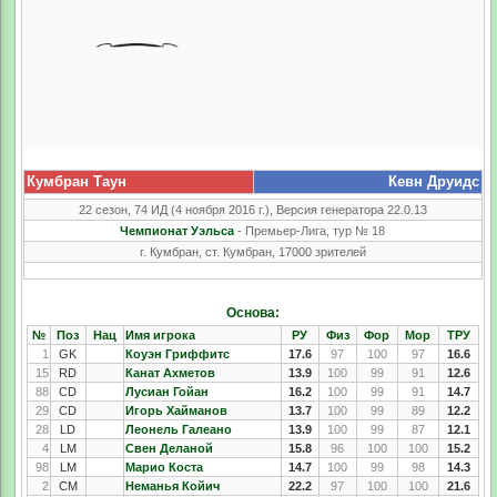
Кумбран Таун
Кевн Друидс
22 сезон, 74 ИД (4 ноября 2016 г.), Версия генератора 22.0.13
Чемпионат Уэльса
- Премьер-Лига, тур № 18
г. Кумбран, ст. Кумбран, 17000 зрителей
Основа:
№
Поз
Нац
Имя игрока
РУ
Физ
Фор
Мор
ТРУ
1
GK
Коуэн Гриффитс
17.6
97
100
97
16.6
15
RD
Канат Ахметов
13.9
100
99
91
12.6
88
CD
Лусиан Гойан
16.2
100
99
91
14.7
29
CD
Игорь Хайманов
13.7
100
99
89
12.2
28
LD
Леонель Галеано
13.9
100
99
87
12.1
4
LM
Свен Деланой
15.8
96
100
100
15.2
98
LM
Марио Коста
14.7
100
99
98
14.3
2
CM
Неманья Койич
22.2
97
100
100
21.6