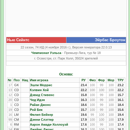
Нью Сейнтс
Эйрбас Броутон
22 сезон, 74 ИД (4 ноября 2016 г.), Версия генератора 22.0.13
Чемпионат Уэльса
- Премьер-Лига, тур № 18
г. Освестри, ст. Парк Холл, 35024 зрителей
Основа:
№
Поз
Нац
Имя игрока
РУ
Физ
Фор
Мор
ТРУ
17
GK
Эшли Моррис
23.4
100
99
100
23.2
13
CD
Кэлвин Хой
22.2
100
100
100
22.2
12
CD
Дэвид Стивенс
15.8
100
99
100
15.7
20
CD
Чед Идэн
16.3
100
99
100
16.1
1
CD
Райан Джонс
18.6
100
99
100
18.4
19
CD
Рой Бек
15.7
100
99
100
15.6
16
LM
Филип Бейкер
19.6
99
100
100
19.4
99
CM
Дэнни Слэттер
17.9
100
100
100
17.9
6
RM
Аарон Амади-Холлоуэй
17.6
100
99
100
17.4
14
FW
Джеймс Джонс
16.2
100
100
100
16.2