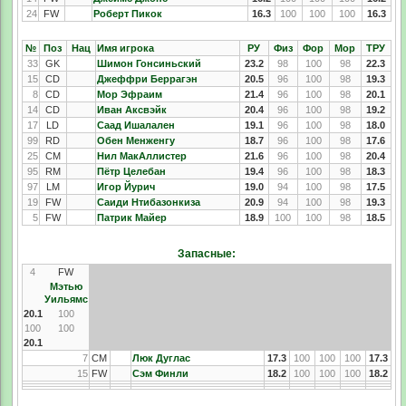
24
FW
Роберт Пикок
16.3
100
100
100
16.3
№
Поз
Нац
Имя игрока
РУ
Физ
Фор
Мор
ТРУ
33
GK
Шимон Гонсиньский
23.2
98
100
98
22.3
15
CD
Джеффри Беррагэн
20.5
96
100
98
19.3
8
CD
Мор Эфраим
21.4
96
100
98
20.1
14
CD
Иван Аксвэйк
20.4
96
100
98
19.2
17
LD
Саад Ишалален
19.1
96
100
98
18.0
99
RD
Обен Менженгу
18.7
96
100
98
17.6
25
CM
Нил МакАллистер
21.6
96
100
98
20.4
95
RM
Пётр Целебан
19.4
96
100
98
18.3
97
LM
Игор Йурич
19.0
94
100
98
17.5
19
FW
Саиди Нтибазонкиза
20.9
94
100
98
19.3
5
FW
Патрик Майер
18.9
100
100
98
18.5
Запасные:
4
FW
Мэтью
Уильямс
20.1
100
100
100
20.1
7
CM
Люк Дуглас
17.3
100
100
100
17.3
15
FW
Сэм Финли
18.2
100
100
100
18.2