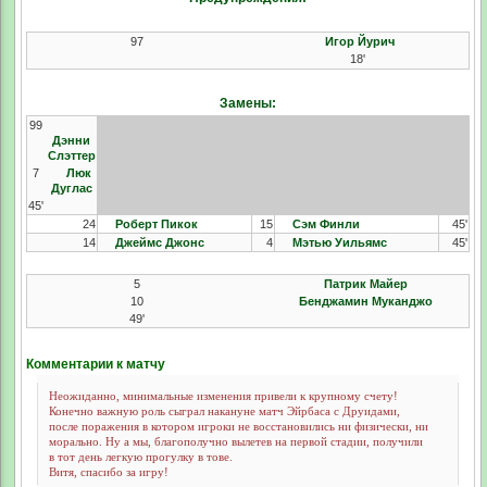
97
Игор Йурич
18'
Замены:
99
Дэнни
Слэттер
7
Люк
Дуглас
45'
24
Роберт Пикок
15
Сэм Финли
45'
14
Джеймс Джонс
4
Мэтью Уильямс
45'
5
Патрик Майер
10
Бенджамин Муканджо
49'
Комментарии к матчу
Неожиданно, минимальные изменения привели к крупному счету!
Конечно важную роль сыграл накануне матч Эйрбаса с Друидами,
после поражения в котором игроки не восстановились ни физически, ни
морально. Ну а мы, благополучно вылетев на первой стадии, получили
в тот день легкую прогулку в тове.
Витя, спасибо за игру!