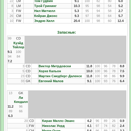
22
LM
Том Гудвин
9.1
100
82
80
6.0
8
LM
Трой Грининг
10.3
95
98
54
5.2
3
FW
Нил Митчелл
5.3
95
94
58
2.7
26
CM
Кейран Джонс
9.3
97
98
64
5.7
10
FW
Эндрю Хилл
20.4
100
98
60
12.4
Запасные:
99
CD
Куэйд
Тейлор
9.1
100
94
84
7.2
3
CD
Виктор Митрдовски
11.8
100
96
78
8.8
5
CD
Хорхе Кальон
10.0
100
96
78
7.5
23
CD
Мартин Смедберг-Даленсе
11.8
100
98
86
9.9
33
GK
Евгений Малов
9.1
100
93
76
6.4
13
GK
Ли
Кендалл
11.2
96
89
66
6.3
20
CD
Киран Миллс-Эванс
4.2
96
89
26
0.9
1
FW
Николас Уорд
4.1
97
74
82
2.4
5
CM
Матти Оуэн
5.6
96
89
66
3.2