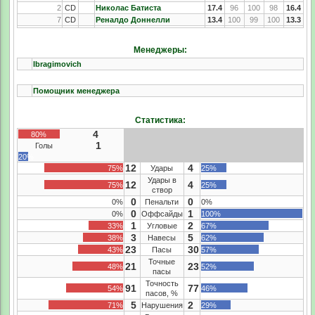
2
CD
Николас Батиста
17.4
96
100
98
16.4
7
CD
Реналдо Доннелли
13.4
100
99
100
13.3
Менеджеры:
Ibragimovich
Помощник менеджера
Статистика:
4
80%
1
Голы
20%
12
4
75%
Удары
25%
Удары в
12
4
75%
25%
створ
0
0
0%
Пенальти
0%
0
1
0%
Оффсайды
100%
1
2
33%
Угловые
67%
3
5
38%
Навесы
62%
23
30
43%
Пасы
57%
Точные
21
23
48%
52%
пасы
Точность
91
77
54%
46%
пасов, %
5
2
71%
Нарушения
29%