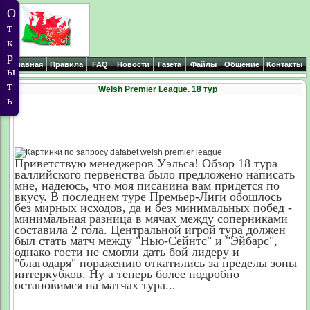
Главная
Правила
FAQ
Новости
Газета
Файлы
Общение
Контакты
Welsh Premier League. 18 тур
Приветствую менеджеров Уэльса! Обзор 18 тура
валлийского первенства было предложено написать
мне, надеюсь, что моя писанина вам придется по
вкусу. В последнем туре Премьер-Лиги обошлось
без мирных исходов, да и без минимальных побед -
минимальная разница в мячах между соперниками
составила 2 гола. Центральной игрой тура должен
был стать матч между "Нью-Сейнтс" и "Эйбарс",
однако гости не смогли дать бой лидеру и
"благодаря" поражению откатились за пределы зоны
интеркубков. Ну а теперь более подробно
остановимся на матчах тура...