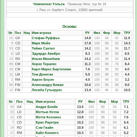
Чемпионат Уэльса
- Премьер-Лига, тур № 18
г. Рил, ст. Корбетт Спортс, 12800 зрителей
Основа:
№
Поз
Нац
Имя игрока
РУ
Физ
Фор
Мор
ТРУ
25
GK
Стефан Руффье
14.8
100
98
82
11.9
9
CD
Марк Мойя
17.8
100
98
82
14.3
93
CD
Теймо Сахтел
14.2
100
96
86
11.7
6
LD
Эдуардо Авейро
8.3
100
98
80
6.5
10
RD
Ильяз Минибаев
14.2
100
98
82
11.4
95
CM
Хорхе Торалес
11.3
100
98
76
8.4
28
CM
Карл-Маркс Бартелеми
7.6
100
98
80
6.0
11
LM
Том Донеган
5.5
100
98
82
4.4
2
RM
Аарон Боуэн
4.0
100
98
82
3.2
96
FW
Александру Бежан
10.6
100
96
88
9.0
12
FW
Лесиба Гутьеррес
13.4
100
96
82
10.5
№
Поз
Нац
Имя игрока
РУ
Физ
Фор
Мор
ТРУ
99
GK
Андре Блейк
13.0
100
98
56
7.1
23
LD
Мэттью Уотли
12.8
100
94
60
7.2
15
CD
Мэтти Коллинс
13.8
100
98
56
7.6
7
CD
Крис Раунтри
10.2
100
98
54
5.4
29
RD
Сэм Гвайн
10.9
100
94
60
6.1
17
RM
Кайл Кокингс
10.3
95
98
54
5.2