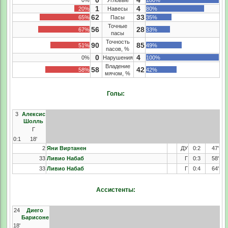
0
4
0%
Угловые
100%
1
4
20%
Навесы
80%
62
33
65%
Пасы
35%
Точные
56
28
67%
33%
пасы
Точность
90
85
51%
49%
пасов, %
0
4
0%
Нарушения
100%
Владение
58
42
58%
42%
мячом, %
Голы:
3
Алексис
Шолль
Г
0:1
18'
2
Яни Виртанен
ДУ
0:2
47'
33
Ливио Набаб
Г
0:3
58'
33
Ливио Набаб
Г
0:4
64'
Ассистенты:
24
Диего
Барисоне
18'