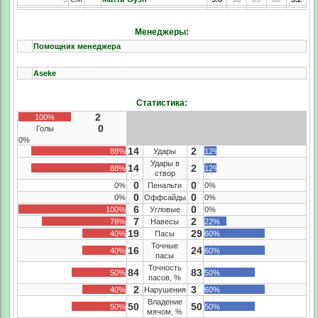
Менеджеры:
Помощник менеджера
Aseke
Статистика:
2
100%
0
Голы
0%
14
2
88%
Удары
12%
Удары в
14
2
88%
12%
створ
0
0
0%
Пенальти
0%
0
0
0%
Оффсайды
0%
6
0
100%
Угловые
0%
7
2
78%
Навесы
22%
19
29
40%
Пасы
60%
Точные
16
24
40%
60%
пасы
Точность
84
83
50%
50%
пасов, %
2
3
40%
Нарушения
60%
Владение
50
50
50%
50%
мячом, %