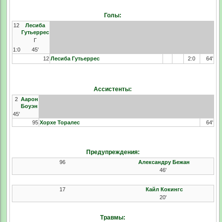
Голы:
12
Лесиба
Гутьеррес
Г
1:0
45'
12
Лесиба Гутьеррес
2:0
64'
Ассистенты:
2
Аарон
Боуэн
45'
95
Хорхе Торалес
64'
Предупреждения:
96
Александру Бежан
46'
17
Кайл Кокингс
20'
Травмы: