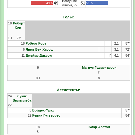
Владение
49
51
49%
51%
мячом, %
Голы:
18
Роберт
Корт
1:1
27'
18
Роберт Корт
2:1
57'
6
Янив Бен Харош
3:1
72'
11
Джеймс Диксон
Г
4:1
84'
9
Магнус Гудмундссон
Г
0:1
8'
Ассистенты:
24
Лукас
Вильяльба
27'
5
Войцех Фрах
57'
22
Кевин Гутьеррес
84'
14
Блэр Элстон
8'