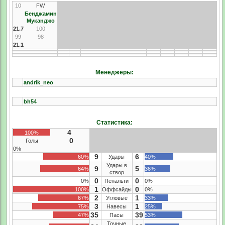
10
FW
Бенджамин
Муканджо
21.7
100
99
98
21.1
Менеджеры:
andrik_neo
bh54
Статистика:
4
100%
0
Голы
0%
9
6
60%
Удары
40%
Удары в
9
5
64%
36%
створ
0
0
0%
Пенальти
0%
1
0
100%
Оффсайды
0%
2
1
67%
Угловые
33%
3
1
75%
Навесы
25%
35
39
47%
Пасы
53%
Точные