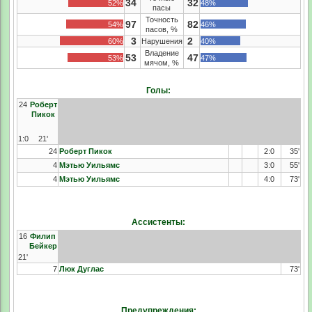
34
32
52%
48%
пасы
Точность
97
82
54%
46%
пасов, %
3
2
60%
Нарушения
40%
Владение
53
47
53%
47%
мячом, %
Голы:
24
Роберт
Пикок
1:0
21'
24
Роберт Пикок
2:0
35'
4
Мэтью Уильямс
3:0
55'
4
Мэтью Уильямс
4:0
73'
Ассистенты:
16
Филип
Бейкер
21'
7
Люк Дуглас
73'
Предупреждения: