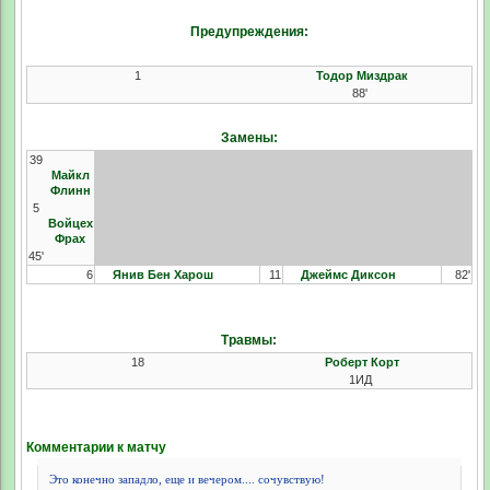
Предупреждения:
1
Тодор Миздрак
88'
Замены:
39
Майкл
Флинн
5
Войцех
Фрах
45'
6
Янив Бен Харош
11
Джеймс Диксон
82'
Травмы:
18
Роберт Корт
1ИД
Комментарии к матчу
Это конечно западло, еще и вечером.... сочувствую!