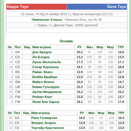
Барри Таун
Бала Таун
22 сезон, 74 ИД (4 ноября 2016 г.), Версия генератора 22.0.13
Чемпионат Уэльса
- Премьер-Лига, тур № 18
г. Барри, ст. Дженер Парк, 14000 зрителей
Основа:
№
Поз
Нац
Имя игрока
РУ
Физ
Фор
Мор
ТРУ
1
GK
Дэн Бредли
20.2
97
100
100
19.6
4
CD
Ли Бэлдок
13.2
100
98
100
13.0
24
CD
Лукас Вильяльба
17.3
100
99
100
17.1
16
CD
Сесар Коронель
19.1
98
100
100
18.8
3
RD
Райан Эванс
12.9
100
98
100
12.7
2
LD
Бобби Брайерс
13.0
100
98
100
12.8
39
RM
Майкл Флинн
16.6
99
89
100
14.7
22
LM
Кевин Гутьеррес
15.3
100
100
100
15.3
25
CM
Артём Мещеряков
15.2
100
100
100
15.2
18
FW
Роберт Корт
13.8
100
99
100
13.7
6
FW
Янив Бен Харош
18.1
99
99
100
17.8
№
Поз
Нац
Имя игрока
РУ
Физ
Фор
Мор
ТРУ
36
GK
Рене Гилмартин
16.5
100
97
100
16.0
26
CD
Флорес Асерос
13.8
100
93
100
12.8
13
CD
Торгейр Кристинсен
13.9
100
100
98
13.6