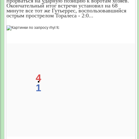
прорваться на ударную позицию к воротам хозяев.
Окончательный итог встречи установил на 68
минуте все тот же Гутьеррес, воспользовавшийся
острым прострелом Торалеса - 2:0...
4
:
1