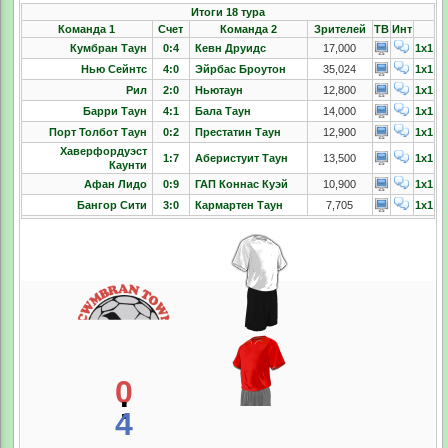
Итоги 18 тура
Команда 1
Счет
Команда 2
Зрителей
ТВ
Инт
Кумбран Таун
0:4
Кевн Друидс
17,000
1x1
Нью Сейнтс
4:0
Эйрбас Броутон
35,024
1x1
Рил
2:0
Ньютаун
12,800
1x1
Барри Таун
4:1
Бала Таун
14,000
1x1
Порт Толбот Таун
0:2
Престатин Таун
12,900
1x1
Хаверфордуэст
1:7
Аберистуит Таун
13,500
1x1
Каунти
Афан Лидо
0:9
ГАП Коннас Куэй
10,900
1x1
Бангор Сити
3:0
Кармартен Таун
7,705
1x1
0
:
4