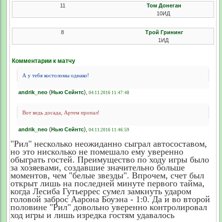
11
Том Донеган
10ИД
8
Трой Грининг
1ИД
Комментарии к матчу
А у тебя костоломы однако!
(
),
andrik_neo
Нью Сейнтс
04.11.2016 11:47:48
Вот ведь досада, Артем пропал!
(
),
andrik_neo
Нью Сейнтс
04.11.2016 11:46:59
"Рил" несколько неожиданно сыграл автосоставом,
но это нисколько не помешало ему уверенно
обыграть гостей. Преимущество по ходу игры было
за хозяевами, создавшие значительно больше
моментов, чем "белые звезды". Впрочем, счет был
открыт лишь на последней минуте первого тайма,
когда Лесиба Гутьеррес сумел замкнуть ударом
головой заброс Аарона Боуэна - 1:0. Да и во второй
половине "Рил" довольно уверенно контролировал
ход игры и лишь изредка гостям удавалось