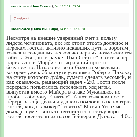
(
),
andrik_neo
Нью Сейнтс
04.11.2016 11:35:54
С победой!
(
),
Modificated
Нива Винница
04.11.2016 07:01:50
Несмотря на внешне уверенный счет в пользу
лидера чемпионата, все же стоит отдать должное и
игрокам гостей, активно искавших пути к воротам
хозяев и создавших несколько верных возможностей
забить. Увы, но в рамке "Нью Сейнтс" в этот вечер
парил Эшли Моррис, отыгравший просто
безупречно. Начало встречи было за хозяевами,
которые уже к 35 минуте усилиями Роберта Пикока,
на счету которого дубль, сумели сделать весомый, и
как оказалось, решающий задел - 2:0. Гости после
перерыва попытались переломить ход игры,
выпустив вместо Майера в атаке Муканджо, но
пробить оборону "Святых". А вот хозяевам после
перерыва еще дважды удалось подловить на контрах
гостей, когда "джокер" "святых" Мэтью Уильямс
дважды сумел вогнать пятнистого в сетку ворот
гостей после точных пасов Бейкера и Дугласа - 4:0...