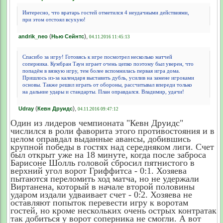
Интересно, что вратарь гостей отметился 4 неудачными действиями,
при этом отстоял всухую!
(
),
andrik_neo
Нью Сейнтс
04.11.2016 11:45:13
Спасибо за игру! Готовясь к игре посмотрел несколько матчей
соперника. Кумбран Таун играет очень цепко поэтому был уверен, что
попадём в вязкую игру, тем более вспомнилась первая игра дома.
Пришлось из-за календаря выставить дубль, усилив на замене игроками
основы. Также решил играть от обороны, рассчитывал впереди только
на дальние удары и стандарты. План оправдался. Владимир, удачи!
(
),
Udray
Кевн Друидс
04.11.2016 09:47:12
Один из лидеров чемпионата "Кевн Друидс"
числился в роли фаворита этого противостояния и в
целом оправдал выданные авансы, добившись
крупной победы в гостях над середняком лиги. Счет
был открыт уже на 18 минуте, когда после заброса
Барисоне Шолль головой сбросил пятнистого в
верхний угол ворот Гриффитса - 0:1. Хозяева
пытаются переломить ход матча, но не удержали
Виртанена, который в начале второй половины
ударом издали удваивает счет - 0:2. Хозяева не
оставляют попыток перевести игру к воротам
гостей, но кроме нескольких очень острых контратак
так добиться у ворот соперника не смогли. А вот