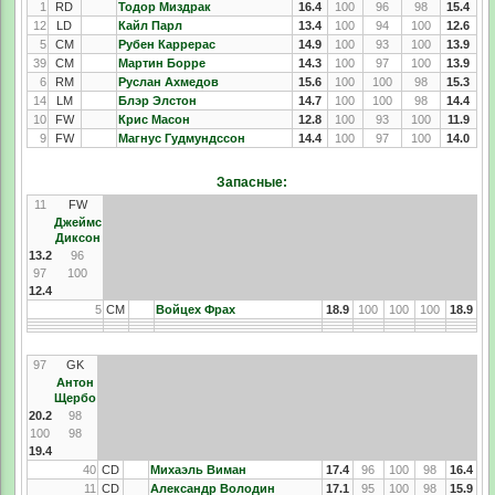
1
RD
Тодор Миздрак
16.4
100
96
98
15.4
12
LD
Кайл Парл
13.4
100
94
100
12.6
5
CM
Рубен Каррерас
14.9
100
93
100
13.9
39
CM
Мартин Борре
14.3
100
97
100
13.9
6
RM
Руслан Ахмедов
15.6
100
100
98
15.3
14
LM
Блэр Элстон
14.7
100
100
98
14.4
10
FW
Крис Масон
12.8
100
93
100
11.9
9
FW
Магнус Гудмундссон
14.4
100
97
100
14.0
Запасные:
11
FW
Джеймс
Диксон
13.2
96
97
100
12.4
5
CM
Войцех Фрах
18.9
100
100
100
18.9
97
GK
Антон
Щербо
20.2
98
100
98
19.4
40
CD
Михаэль Виман
17.4
96
100
98
16.4
11
CD
Александр Володин
17.1
95
100
98
15.9