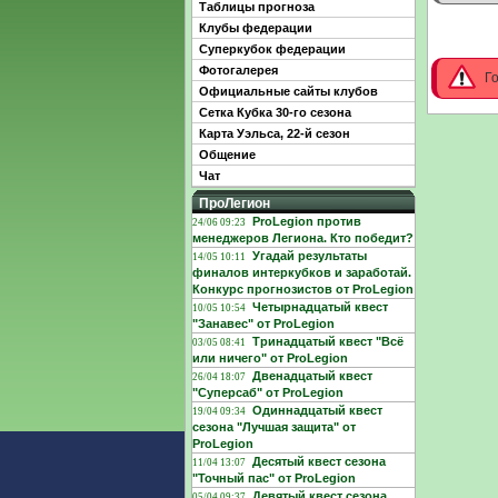
Таблицы прогноза
Клубы федерации
Суперкубок федерации
Фотогалерея
Г
Официальные сайты клубов
Сетка Кубка 30-го сезона
Карта Уэльса, 22-й сезон
Общение
Чат
ПроЛегион
ProLegion против
24/06 09:23
менеджеров Легиона. Кто победит?
Угадай результаты
14/05 10:11
финалов интеркубков и заработай.
Конкурс прогнозистов от ProLegion
Четырнадцатый квест
10/05 10:54
"Занавес" от ProLegion
Тринадцатый квест "Всё
03/05 08:41
или ничего" от ProLegion
Двенадцатый квест
26/04 18:07
"Суперсаб" от ProLegion
Одиннадцатый квест
19/04 09:34
сезона "Лучшая защита" от
ProLegion
Десятый квест сезона
11/04 13:07
"Точный пас" от ProLegion
Девятый квест сезона
05/04 09:37