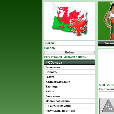
Логин
Главн
Пароль
Регистрация
Забыли пароль
ФС Уэльса
Регламент
Новости
Газета
Казна федерации
,
Graf_94
13
Таблицы
Выплачен
Кубок
Зал славы
Малый зал славы
Р-Рейтинг команд
Результаты прогноза