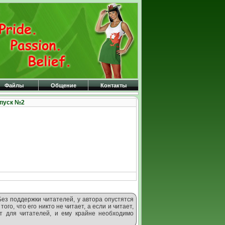
Файлы
Общение
Контакты
ыпуск №2
Без поддержки читателей, у автора опустятся
ого, что его никто не читает, а если и читает,
т для читателей, и ему крайне необходимо