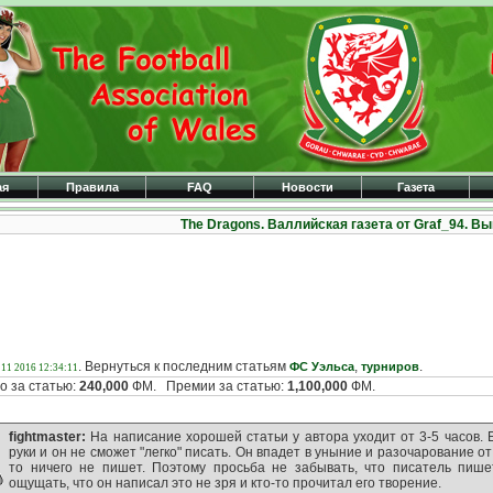
ая
Правила
FAQ
Новости
Газета
The Dragons. Валлийская газета от Graf_94. В
. Вернуться к последним статьям
,
.
ФС Уэльса
турниров
 11 2016 12:34:11
о за статью:
240,000
ФМ. Премии за статью:
1,100,000
ФМ.
fightmaster:
На написание хорошей статьи у автора уходит от 3-5 часов. 
руки и он не сможет "легко" писать. Он впадет в уныние и разочарование от т
то ничего не пишет. Поэтому просьба не забывать, что писатель пише
ощущать, что он написал это не зря и кто-то прочитал его творение.