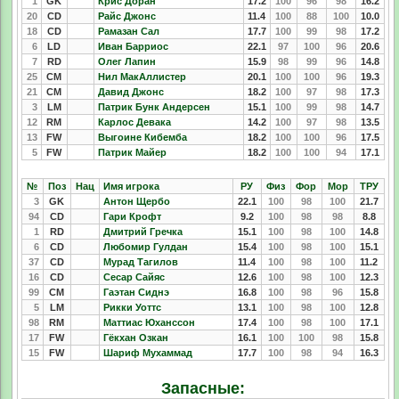
1
GK
Крис Доран
17.2
100
96
98
16.2
20
CD
Райс Джонс
11.4
100
88
100
10.0
18
CD
Рамазан Сал
17.7
100
99
98
17.2
6
LD
Иван Барриос
22.1
97
100
96
20.6
7
RD
Олег Лапин
15.9
98
99
96
14.8
25
CM
Нил МакАллистер
20.1
100
100
96
19.3
21
CM
Давид Джонс
18.2
100
97
98
17.3
3
LM
Патрик Бунк Андерсен
15.1
100
99
98
14.7
12
RM
Карлос Девака
14.2
100
97
98
13.5
13
FW
Выгоине Кибемба
18.2
100
100
96
17.5
5
FW
Патрик Майер
18.2
100
100
94
17.1
№
Поз
Нац
Имя игрока
РУ
Физ
Фор
Мор
ТРУ
3
GK
Антон Щербо
22.1
100
98
100
21.7
94
CD
Гари Крофт
9.2
100
98
98
8.8
1
RD
Дмитрий Гречка
15.1
100
98
100
14.8
6
CD
Любомир Гулдан
15.4
100
98
100
15.1
37
CD
Мурад Тагилов
11.4
100
98
100
11.2
16
CD
Сесар Сайяс
12.6
100
98
100
12.3
99
CM
Гаэтан Сиднэ
16.8
100
98
96
15.8
5
LM
Рикки Уоттс
13.1
100
98
100
12.8
98
RM
Маттиас Юханссон
17.4
100
98
100
17.1
17
FW
Гёкхан Озкан
16.1
100
100
98
15.8
15
FW
Шариф Мухаммад
17.7
100
98
94
16.3
Запасные: