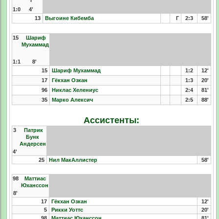
Г
1:0
4'
13
Выгоине Кибемба
Г
2:3
58'
15
Шариф
Мухаммад
1:1
8'
15
Шариф Мухаммад
1:2
12'
17
Гёкхан Озкан
1:3
20'
96
Никлас Хелениус
2:4
81'
35
Марко Алексич
2:5
88'
Ассистенты:
3
Патрик
Бунк
Андерсен
4'
25
Нил МакАллистер
58'
98
Маттиас
Юханссон
8'
17
Гёкхан Озкан
12'
5
Рикки Уоттс
20'
98
Маттиас Юханссон
81'