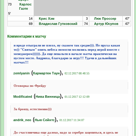
73
Карлос
Гаэте
5'
14
Крис Хэм
3
Люк Проссер
47'
69
Владислав Гутковский
74
Артур Юсупов
47'
Комментарии к матчу
и вроде отыграли не плохо, ну скажем так средне))). Не пруха какая
то)) "Святым" опять небеса помогли молились перед игрой вместе с
менеджером)))))). Да еще пенальти в начале матча практически на
пустом месте. Андрюха, благодарю за игру!!! Удачи в дальнейших
матчах!!!
(
),
zemlyanin
Кармартен Таун
02.12.2017 08:48:55
Оговорка по-Фрейду
(
),
Modificated
Нива Винница
01.12.2017 12:12:09
За бронзу, естественно)))
(
),
andrik_neo
Нью Сейнтс
01.12.2017 11:34:07
До счастливчика еще далеко, надо за серебро зацепиться, и здесь не