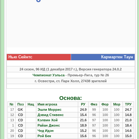
Нью Сейнтс
Кармартен Таун
24 сезон, 96 ИД (1 декабря 2017 г.), Версия генератора 24.0.2
Чемпионат Уэльса
- Премьер-Лига, тур № 26
г. Освестри, ст. Парк Холл, 27438 зрителей
Основа:
№
Поз
Нац
Имя игрока
РУ
Физ
Фор
Мор
ТРУ
17
GK
Эшли Моррис
24.9
99
100
100
24.7
12
CD
Дэвид Стивенс
15.4
96
100
100
14.8
13
CD
Кэлвин Хой
21.6
97
100
100
21.0
1
CD
Райан Джонс
18.9
97
100
100
18.4
20
CD
Чед Идэн
15.2
96
100
100
14.6
19
CD
Рой Бек
15.6
96
100
100
15.0