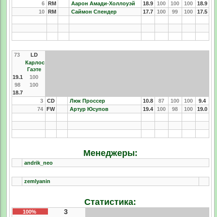
6
RM
Аарон Амади-Холлоуэй
18.9
100
100
100
18.9
10
RM
Саймон Спендер
17.7
100
99
100
17.5
73
LD
Карлос
Гаэте
19.1
100
98
100
18.7
3
CD
Люк Проссер
10.8
87
100
100
9.4
74
FW
Артур Юсупов
19.4
100
98
100
19.0
Менеджеры:
andrik_neo
zemlyanin
Статистика:
3
100%