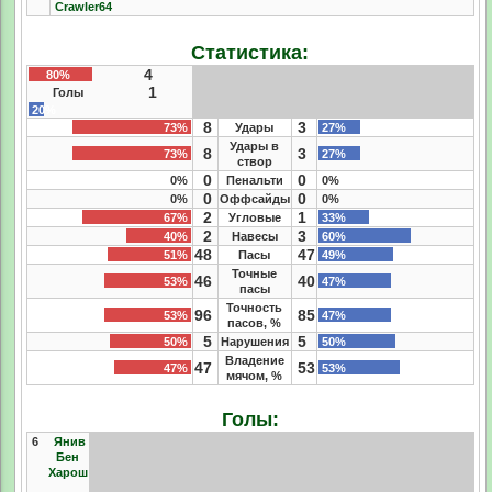
Crawler64
Статистика:
4
80%
1
Голы
20%
8
3
73%
Удары
27%
Удары в
8
3
73%
27%
створ
0
0
0%
Пенальти
0%
0
0
0%
Оффсайды
0%
2
1
67%
Угловые
33%
2
3
40%
Навесы
60%
48
47
51%
Пасы
49%
Точные
46
40
53%
47%
пасы
Точность
96
85
53%
47%
пасов, %
5
5
50%
Нарушения
50%
Владение
47
53
47%
53%
мячом, %
Голы:
6
Янив
Бен
Харош