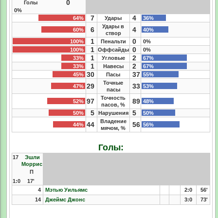
0
Голы
0%
7
4
64%
Удары
36%
Удары в
6
4
60%
40%
створ
1
0
100%
Пенальти
0%
1
0
100%
Оффсайды
0%
1
2
33%
Угловые
67%
1
2
33%
Навесы
67%
30
37
45%
Пасы
55%
Точные
29
33
47%
53%
пасы
Точность
97
89
52%
48%
пасов, %
5
5
50%
Нарушения
50%
Владение
44
56
44%
56%
мячом, %
Голы:
17
Эшли
Моррис
П
1:0
17'
4
Мэтью Уильямс
2:0
56'
14
Джеймс Джонс
3:0
73'