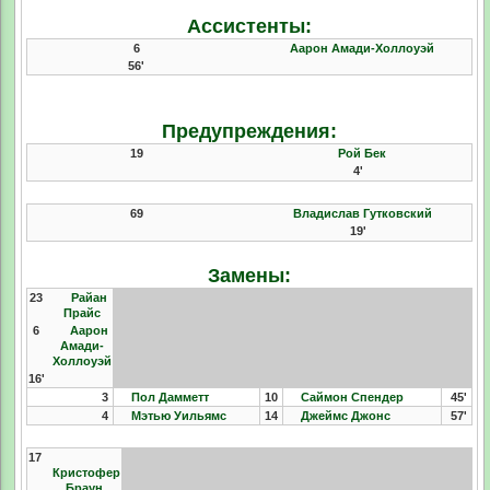
Ассистенты:
6
Аарон Амади-Холлоуэй
56'
Предупреждения:
19
Рой Бек
4'
69
Владислав Гутковский
19'
Замены:
23
Райан
Прайс
6
Аарон
Амади-
Холлоуэй
16'
3
Пол Дамметт
10
Саймон Спендер
45'
4
Мэтью Уильямс
14
Джеймс Джонс
57'
17
Кристофер
Браун