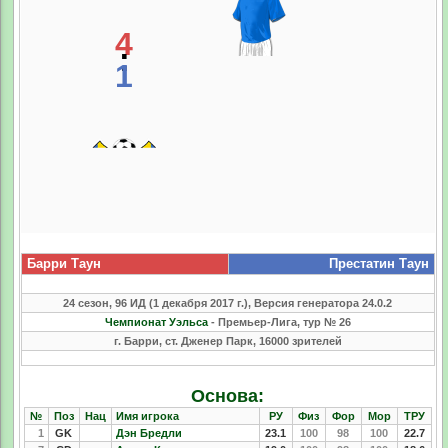
4
:
1
Барри Таун
Престатин Таун
24 сезон, 96 ИД (1 декабря 2017 г.), Версия генератора 24.0.2
Чемпионат Уэльса
- Премьер-Лига, тур № 26
г. Барри, ст. Дженер Парк, 16000 зрителей
Основа:
№
Поз
Нац
Имя игрока
РУ
Физ
Фор
Мор
ТРУ
1
GK
Дэн Бредли
23.1
100
98
100
22.7