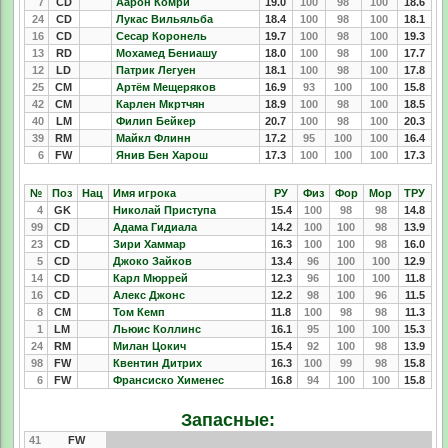
7
CD
Аарон Комри
19.0
100
98
100
18.6
24
CD
Лукас Вильяльба
18.4
100
98
100
18.1
16
CD
Сесар Коронель
19.7
100
98
100
19.3
13
RD
Мохамед Бениашу
18.0
100
98
100
17.7
12
LD
Патрик Легуен
18.1
100
98
100
17.8
25
CM
Артём Мещеряков
16.9
93
100
100
15.8
42
CM
Карлен Мкртчян
18.9
100
98
100
18.5
40
LM
Филип Бейкер
20.7
100
98
100
20.3
39
RM
Майкл Флинн
17.2
95
100
100
16.4
6
FW
Янив Бен Харош
17.3
100
100
100
17.3
№
Поз
Нац
Имя игрока
РУ
Физ
Фор
Мор
ТРУ
4
GK
Николай Приступа
15.4
100
98
98
14.8
99
CD
Адама Гидиала
14.2
100
100
98
13.9
23
CD
Зири Хаммар
16.3
100
100
98
16.0
5
CD
Джоко Зайков
13.4
96
100
100
12.9
14
CD
Карл Мюррей
12.3
96
100
100
11.8
16
CD
Алекс Джонс
12.2
98
100
96
11.5
8
CM
Том Кемп
11.8
100
98
98
11.3
1
LM
Льюис Коллинс
16.1
95
100
100
15.3
24
RM
Милан Цокич
15.4
92
100
98
13.9
98
FW
Квентин Дитрих
16.3
100
99
98
15.8
6
FW
Франсиско Хименес
16.8
94
100
100
15.8
Запасные:
41
FW