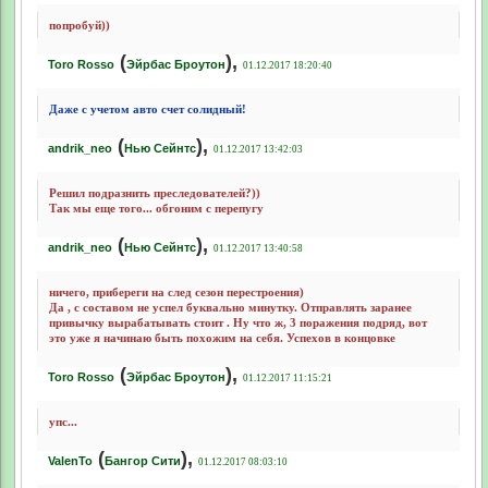
попробуй))
(
),
Toro Rosso
Эйрбас Броутон
01.12.2017 18:20:40
Даже с учетом авто счет солидный!
(
),
andrik_neo
Нью Сейнтс
01.12.2017 13:42:03
Решил подразнить преследователей?))
Так мы еще того... обгоним с перепугу
(
),
andrik_neo
Нью Сейнтс
01.12.2017 13:40:58
ничего, прибереги на след сезон перестроения)
Да , с составом не успел буквально минутку. Отправлять заранее
привычку вырабатывать стоит . Ну что ж, 3 поражения подряд, вот
это уже я начинаю быть похожим на себя. Успехов в концовке
(
),
Toro Rosso
Эйрбас Броутон
01.12.2017 11:15:21
упс...
(
),
ValenTo
Бангор Сити
01.12.2017 08:03:10