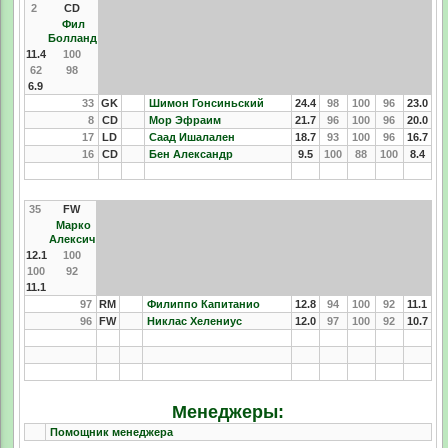
2
CD
Фил
Болланд
11.4
100
62
98
6.9
33
GK
Шимон Гонсиньский
24.4
98
100
96
23.0
8
CD
Мор Эфраим
21.7
96
100
96
20.0
17
LD
Саад Ишалален
18.7
93
100
96
16.7
16
CD
Бен Александр
9.5
100
88
100
8.4
35
FW
Марко
Алексич
12.1
100
100
92
11.1
97
RM
Филиппо Капитанио
12.8
94
100
92
11.1
96
FW
Никлас Хелениус
12.0
97
100
92
10.7
Менеджеры:
Помощник менеджера