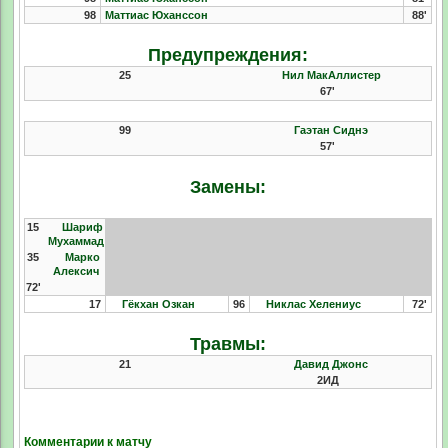
98
Маттиас Юханссон
88'
Предупреждения:
25
Нил МакАллистер
67'
99
Гаэтан Сиднэ
57'
Замены:
15
Шариф
Мухаммад
35
Марко
Алексич
72'
17
Гёкхан Озкан
96
Никлас Хелениус
72'
Травмы:
21
Давид Джонс
2ИД
Комментарии к матчу