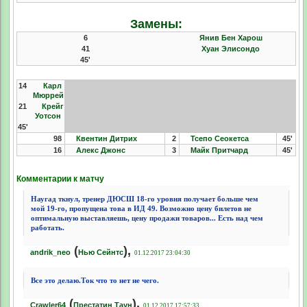
Замены:
6
Янив Бен Харош
41
Хуан Элисондо
45'
14
Карл
Мюррей
21
Крейг
Уотсон
45'
98
Квентин Дитрих
2
Тсепо Сеокетса
45'
16
Алекс Джонс
3
Майк Притчард
45'
Комментарии к матчу
Наугад ткнул, тренер ДЮСШ 18-го уровня получает больше чем
мой 19-го, пропущена това в ИД 49. Возможно цену билетов не
оптимальную выставляешь, цену продажи товаров... Есть над чем
работать.
(
),
andrik_neo
Нью Сейнтс
01.12.2017 23:04:30
Все это делаю.Ток что то нет не чего.
(
),
Crawler64
Престатин Таун
01.12.2017 17:57:33