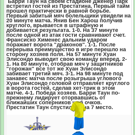
Барри Таун на своем стадионе Дженер Парк
встретил гостей из Престатина. Первый тайм
прошел практически в равной борьбе.
Первый забитый мяч болельщики увидели на
20 минуте матча. Янив Бен Харош получив
круглого, врывается в штрафную и
добивается результата. 1-0. На 37 минуте
после одной из атак гости сравнивают счет.
Франсиско Хименес дальним ударом
поражает ворота "драконов". 1-1. После
перерыва преимущество в игре перешло на
сторону хозяев поля. На 57 минуте Хуан
Элисондо выводит свою команду вперед. 2-
1. На 80 минуте, отобрав мяч у защитников
"горожан" все тот же Хуан Элисондо
забивает третий мяч. 3-1. На 98 минуте под
занавес матча после розыгрыша углового
Хуан Элисондо головой отправляет круглого
в ворота гостей, сделав хет-трик в этом
матче. 4-1. Победа хозяев. Барри Таун по-
прежнему лидирует оторвавшись от
ближайших соперников на 6 очков.
Престатин Таун спустились на 7 место.