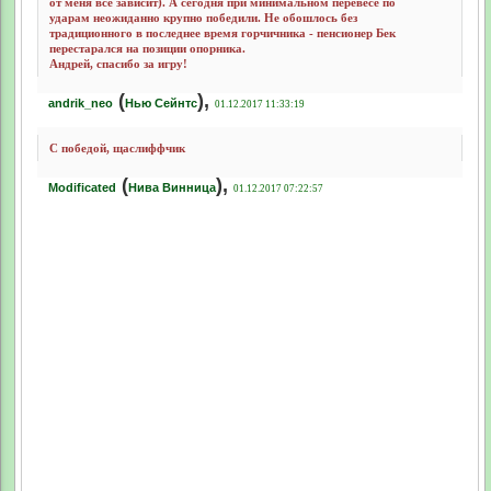
от меня все зависит). А сегодня при минимальном перевесе по
ударам неожиданно крупно победили. Не обошлось без
традиционного в последнее время горчичника - пенсионер Бек
перестарался на позиции опорника.
Андрей, спасибо за игру!
(
),
andrik_neo
Нью Сейнтс
01.12.2017 11:33:19
С победой, щаслиффчик
(
),
Modificated
Нива Винница
01.12.2017 07:22:57