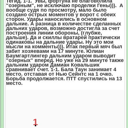
Тегид. 1-1. Увы, фортуна не благоволила
"озерным", не исключаю проделки Гены))). А
вообще судя по просмотру, мало было
создано острых моментов у ворот с обеих
сторон. Удары наносились в основном
дальние. А разница в количестве сделанных
дальних ударов, возможно достигла за счет
построения линии обороны, (глубже,
дальше). Да и скиллы вратарей практически
одинаковы на дальние удары. Ну это мои
мысли на комменты))). Итак первый мяч был
забит хозяевами на 17 минуте. Юлиан
Баумгартлингер дальним ударом выводит
"озерных" вперед. Но уже на 29 минуте также
дальним ударом Дамиан Ковальшик
сравнивает счет. 1-1. Бала Таун занимает 4
место. отставая от Нью Сейнтс на 1 очко.
Борьба продолжается. ПТТ спустились на 13
место.
1
: