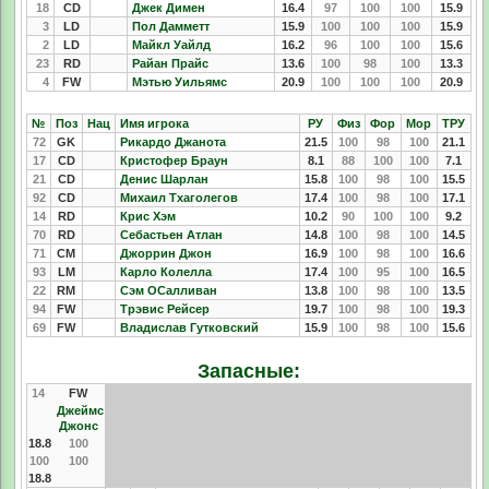
18
CD
Джек Димен
16.4
97
100
100
15.9
3
LD
Пол Дамметт
15.9
100
100
100
15.9
2
LD
Майкл Уайлд
16.2
96
100
100
15.6
23
RD
Райан Прайс
13.6
100
98
100
13.3
4
FW
Мэтью Уильямс
20.9
100
100
100
20.9
№
Поз
Нац
Имя игрока
РУ
Физ
Фор
Мор
ТРУ
72
GK
Рикардо Джанота
21.5
100
98
100
21.1
17
CD
Кристофер Браун
8.1
88
100
100
7.1
21
CD
Денис Шарлан
15.8
100
98
100
15.5
92
CD
Михаил Тхаголегов
17.4
100
98
100
17.1
14
RD
Крис Хэм
10.2
90
100
100
9.2
70
RD
Себастьен Атлан
14.8
100
98
100
14.5
71
CM
Джоррин Джон
16.9
100
98
100
16.6
93
LM
Карло Колелла
17.4
100
95
100
16.5
22
RM
Сэм ОСалливан
13.8
100
98
100
13.5
94
FW
Трэвис Рейсер
19.7
100
98
100
19.3
69
FW
Владислав Гутковский
15.9
100
98
100
15.6
Запасные:
14
FW
Джеймс
Джонс
18.8
100
100
100
18.8