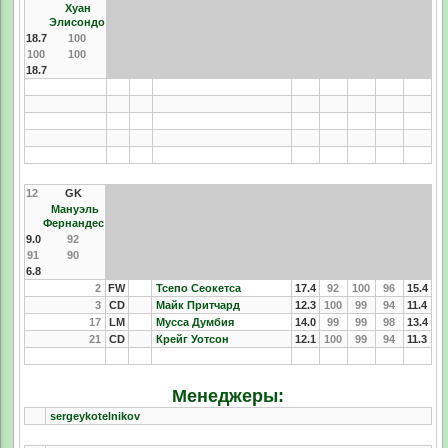
Хуан
Элисондо
18.7
100
100
100
18.7
12
GK
Мануэль
Фернандес
9.0
92
91
90
6.8
2
FW
Тсепо Сеокетса
17.4
92
100
96
15.4
3
CD
Майк Притчард
12.3
100
99
94
11.4
17
LM
Мусса Думбия
14.0
99
99
98
13.4
21
CD
Крейг Уотсон
12.1
100
99
94
11.3
Менеджеры:
sergeykotelnikov