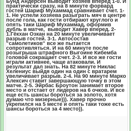
Бунд Андерсен выводит хозяев вперед 1-0. И
практически сразу, на 8 минуте форвард
гостей Шариф Мухаммад сравнивает счет. 1-
1. Не успели хозяева разыграть мяч в центре
после гола, как гости отбирают круглого и
опять таки Шариф Мухаммад, оформив
дубль в матче, выводит Хавер вперед. 2-
1.Гёкхан Озкан на 20 минуте увеличивает
разрыв гостей. 3-1. Автосостав
"самолетиков" все же пытается
сопротивляться. И на 60 минуте после
розыгрыша штрафного Выгоине Кибемба
головой сокращает счет. 2-3. И все же гости
играли активнее, чаще атаковали. И
результат дал знать. На 82 минуте Никлас
Хелениус выйдя один на один с вратарем
увеличивает разрыв. 2-4. На 90 минуте Марко
Алексич ставит завершающую точку в этом
матче. 2-5. Эйрбас Броутон занимает второе
место и отстает от лидеров на 6 очков. И все
еще есть шансы бороться за золото, хотя
думаю что мизерные))). Хавер прочно
укрепился на 5 месте и опять таки тоже есть
шансы бороться за 4 место)).