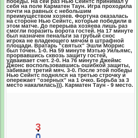
победы. На сей раз Нью Сейнтс принимал у
себя на поле Карматен Таун. Игра проходила
почти на равных с небольшим
преимуществом хозяев. Фортуна оказалась
на стороне Нью Сейнтс, которые победили в
этом матче. До перерыва хозяева лишь раз
смогли поразить ворота гостей. На 17 минуте
был назначен пенальти за грубый снос
игрока не владеющего мячом в штрафной
площади. Вратарь "святых" Эшли Моррис
был точен. 1-0. На 59 минуте Мэтью Уильямс,
прорвавшись сквозь защиту гостей,
удваивает счет. 2-0. На 76 минуте Джеймс
Джонс воспользовавшись ошибкой защиты,
забивает третий мяч. 3-0. После этой победы
Нью Сейнтс поднялся на третью строчку и
опережает "озерных" на 1 очко. Борьба за 3
место накалилась))). Карматен Таун - 9 место.
3
:
0