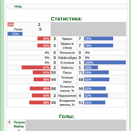
Helg
Статистика:
2
29%
5
Голы
71%
3
7
30%
Удары
70%
Удары в
3
7
30%
70%
створ
0
0
0%
Пенальти
0%
0
0
0%
Оффсайды
0%
0
1
0%
Угловые
100%
2
1
67%
Навесы
33%
50
71
41%
Пасы
59%
Точные
44
68
39%
61%
пасы
Точность
88
96
48%
52%
пасов, %
3
4
43%
Нарушения
57%
Владение
49
51
49%
51%
мячом, %
Голы:
5
Патрик
Майер