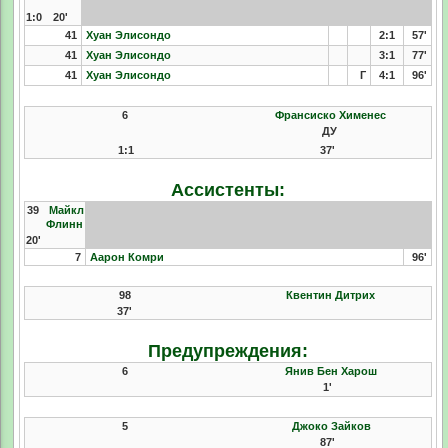
1:0
20'
41
Хуан Элисондо
2:1
57'
41
Хуан Элисондо
3:1
77'
41
Хуан Элисондо
Г
4:1
96'
6
Франсиско Хименес
ДУ
1:1
37'
Ассистенты:
39
Майкл
Флинн
20'
7
Аарон Комри
96'
98
Квентин Дитрих
37'
Предупреждения:
6
Янив Бен Харош
1'
5
Джоко Зайков
87'