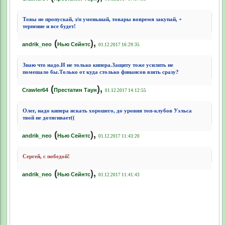
Товы не пропускай, з/п уменьшай, товары вовремя закупай, +
терпение и все будет!
(
),
andrik_neo
Нью Сейнтс
01.12.2017 16:29:35
Знаю что надо.И не только кипера.Защиту тоже усилить не
помешало бы.Только от куда столько финансов взять сразу?
(
),
Crawler64
Престатин Таун
01.12.2017 14:12:55
Олег, надо кипера искать хорошего, до уровня топ-клубов Уэльса
твой не дотягивает((
(
),
andrik_neo
Нью Сейнтс
01.12.2017 11:43:20
Сергей, с победой!
(
),
andrik_neo
Нью Сейнтс
01.12.2017 11:41:43