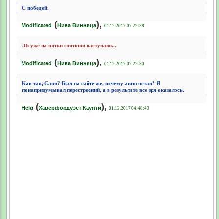
С победой.
(
),
Modificated
Нива Винница
01.12.2017 07:22:38
ЭБ уже на пятки святоши наступают...
(
),
Modificated
Нива Винница
01.12.2017 07:22:30
Как так, Саня? Был на сайте же, почему автосостав? Я
понапридумывал перестроений, а в результате все зря оказалось.
(
),
Helg
Хаверфордуэст Каунти
01.12.2017 04:48:43