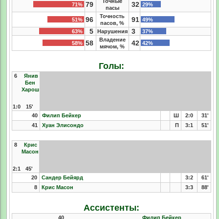
Точные
79
32
71%
29%
пасы
Точность
96
91
51%
49%
пасов, %
5
3
63%
Нарушения
37%
Владение
58
42
58%
42%
мячом, %
Голы:
6
Янив
Бен
Харош
1:0
15'
40
Филип Бейкер
Ш
2:0
31'
41
Хуан Элисондо
П
3:1
51'
8
Крис
Масон
2:1
45'
20
Сандер Бейярд
3:2
61'
8
Крис Масон
3:3
88'
Ассистенты:
40
Филип Бейкер