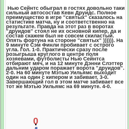
Нью Сейнтс обыграл в гостях довольно таки
сильный автосостав Кевн Друидс. Полное
преимущество в игре "святых" сказалось на
статистике матча, ну и соответственно на
результате. Правда на этот раз в воротах
"друидов" стоял не их основной кипер, да и
состав скажем был не совсем скиластый.
Опять фортуна на стороне "святых" )))))). На
9 минуте Сэм Финли пробивает с острого
угла. Гол. 1-0. Практически сразу после
розыгрыша круглого в центре поля
хозяевами, футболисты Нью Сейнтса
отбирают мяч, и на 12 минуте Дэнни Слэттер
дальним ударом поражает ворота "друидов".
2-0. На 60 минуте Мэтью Уильямс выходит
один на один с кипером и забивает. 3-0.
Завершающий гол в этом матче забивает все
тот же Мэтью Уильямс на 69 минуте. 4-0.
0
: