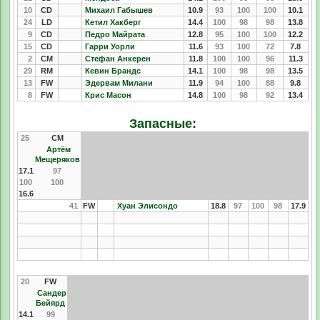
10
CD
Михаил Габышев
10.9
93
100
100
10.1
24
LD
Кетил Хакберг
14.4
100
98
98
13.8
9
CD
Педро Майрата
12.8
95
100
100
12.2
15
CD
Гарри Уорли
11.6
93
100
72
7.8
2
CM
Стефан Анкерен
11.8
100
100
96
11.3
29
RM
Кевин Брандс
14.1
100
98
98
13.5
13
FW
Эдервам Милани
11.9
94
100
88
9.8
8
FW
Крис Масон
14.8
100
98
92
13.4
Запасные:
25
CM
Артём
Мещеряков
17.1
97
100
100
16.6
41
FW
Хуан Элисондо
18.8
97
100
98
17.9
20
FW
Сандер
Бейярд
14.1
99