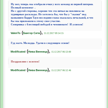
Ну вот, теперь мы отобрали очки у всех команд из первой пятерки.
Полный комплект
.
Но с другой стороны, хорошо что эта ничья на повлияла на
турнирные расклады. Не хотелось бы, что бы у "сказки" под
названием Барри Таун последняя глава оказалась печальной, и что
бы мы приложили к этому свое участие.
Соперника с блестящей победой в чемпионате!
И успехов!
(
),
ValenTo
Бангор Сити
15.12.2017 09:54:15
Гуд матч. Молодца. Удачи в следующем сезоне!
(
),
Modificated
Нива Винница
15.12.2017 06:53:00
Поздравляю с золотом!
(
),
Modificated
Нива Винница
15.12.2017 06:52:46