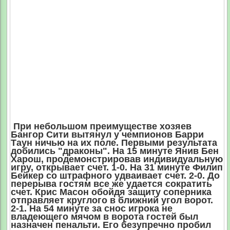
При небольшом преимуществе хозяев
Бангор Сити вытянул у чемпионов Барри
Таун ничью на их поле. Первыми результата
добились "драконы". На 15 минуте Янив Бен
Харош, продемонстрировав индивидуальную
игру, открывает счет. 1-0. На 31 минуте Филип
Бейкер со штрафного удваивает счет. 2-0. До
перерыва гостям все же удается сократить
счет. Крис Масон обойдя защиту соперника
отправляет круглого в ближний угол ворот.
2-1. На 54 минуте за снос игрока не
владеющего мячом в ворота гостей был
назначен пенальти. Его безупречно пробил