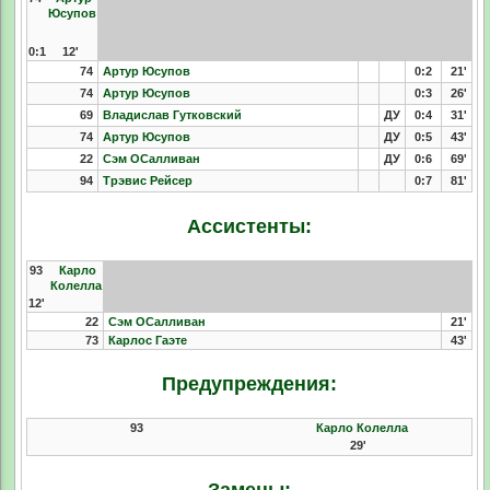
Юсупов
0:1
12'
74
Артур Юсупов
0:2
21'
74
Артур Юсупов
0:3
26'
69
Владислав Гутковский
ДУ
0:4
31'
74
Артур Юсупов
ДУ
0:5
43'
22
Сэм ОСалливан
ДУ
0:6
69'
94
Трэвис Рейсер
0:7
81'
Ассистенты:
93
Карло
Колелла
12'
22
Сэм ОСалливан
21'
73
Карлос Гаэте
43'
Предупреждения:
93
Карло Колелла
29'