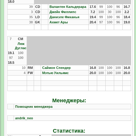
18.0
39
CD
Валантен Кальдерара
17.6
99
100
96
16.7
3
CD
Джейк Филлипс
7.2
100
30
100
2.2
35
LD
Даниэле Фиканья
19.4
99
100
96
18.4
38
GK
Ахмет Ары
20.4
97
100
96
19.0
7
CM
Люк
Дуглас
19.1
100
97
100
18.5
10
RM
Саймон Спендер
16.8
100
100
100
16.8
4
FW
Мэтью Уильямс
20.0
100
100
100
20.0
Менеджеры:
Помощник менеджера
andrik_neo
Статистика: