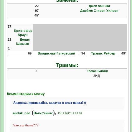
Замены:
22
Джек ван Ши
97
Джеймс Стивен Уилсон
45'
17
Кристофер
Браун
21
Денис
Шарлан
1'
69
Владислав Гутковский
94
Трэвис Рейсер
49'
Травмы:
1
Томас Бибби
2ИД
Комментарии к матчу
Андрюха, признавайся, колдуна в штат нанял?))
(
),
andrik_neo
Нью Сейнтс
15.12.2017 12:03:18
Что это было???