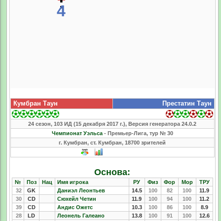
:
4
Кумбран Таун
Престатин Таун
24 сезон, 103 ИД (15 декабря 2017 г.), Версия генератора 24.0.2
Чемпионат Уэльса
- Премьер-Лига, тур № 30
г. Кумбран, ст. Кумбран, 18700 зрителей
Основа:
№
Поз
Нац
Имя игрока
РУ
Физ
Фор
Мор
ТРУ
32
GK
Даниэл Леонтьев
14.5
100
82
100
11.9
30
CD
Сюхейл Четин
11.9
100
94
100
11.2
39
CD
Андис Ожетс
10.3
100
86
100
8.9
28
LD
Леонель Галеано
13.8
100
91
100
12.6