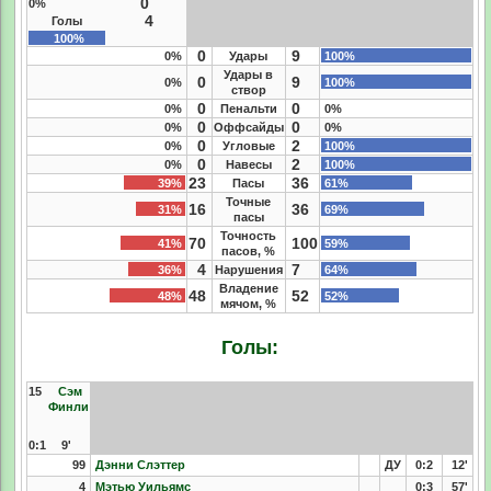
0
0%
4
Голы
100%
0
9
0%
Удары
100%
Удары в
0
9
0%
100%
створ
0
0
0%
Пенальти
0%
0
0
0%
Оффсайды
0%
0
2
0%
Угловые
100%
0
2
0%
Навесы
100%
23
36
39%
Пасы
61%
Точные
16
36
31%
69%
пасы
Точность
70
100
41%
59%
пасов, %
4
7
36%
Нарушения
64%
Владение
48
52
48%
52%
мячом, %
Голы:
15
Сэм
Финли
0:1
9'
99
Дэнни Слэттер
ДУ
0:2
12'
4
Мэтью Уильямс
0:3
57'