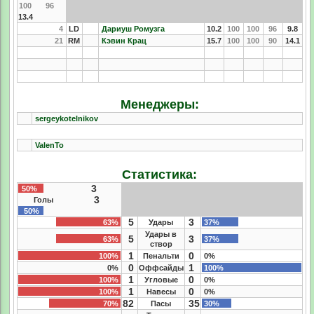
100
96
13.4
4
LD
Дариуш Ромузга
10.2
100
100
96
9.8
21
RM
Кэвин Крац
15.7
100
100
90
14.1
Менеджеры:
sergeykotelnikov
ValenTo
Статистика:
3
50%
3
Голы
50%
5
3
63%
Удары
37%
Удары в
5
3
63%
37%
створ
1
0
100%
Пенальти
0%
0
1
0%
Оффсайды
100%
1
0
100%
Угловые
0%
1
0
100%
Навесы
0%
82
35
70%
Пасы
30%