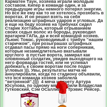
Карматен Таун, хозяева играли молодым
составом. Кипер в команде один, и за
предыдущие игры немного потерял энергии.
Но все же ему как то не хотелось прозябать в
воротах. И он решил взять на себя
реализацию штрафных ударов и угловых. Да
и еще на беду хозяев на трибунах сидел
Старик Хоттабыч, который отрыванием
своих седых волос из бороды, руководил
вратарем ГАПа, да и всей командой хозяев.
Льюис Томас, руководимый с трибун "нашим
старичком", при розыграшах штрафных
отдавал пасы прямо на ноги соперникам,
которые незамедлительно вкатывали
круглого в пустые ворота, замирал как
оловянный солдатик, увидев выходящего на
него форварда гостей, или не успевал
добежать к своим воротам после подач
угловых ))). Увы, результаты матча не
аннулировали, когда по стадиону объявили,
что вся команда хозяев заболела
"ветрянкой".)))) 4 мяча на счету Артура
Юсупова, по одному мячу забили Владислав
Гутковский, Сэм ОСалливан, Трэвис Рейсер.