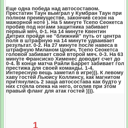
Еще одна победа над автосоставом.
Престатин Таун выиграл у Кумбран Таун при
полном преимуществе, закончив сезон на
мажорной ноте ). На 5 минуте Тсепо Сеокетса
пробив под ногами защитника забивает
первый мяч. 0-1. На 14 минуте Квентин
Дитрих пройдя не "ближний" путь от центра
поля в штрафную на 14 минуте удваивает
результат. 0-2. На 27 минуте после навеса в
штрафную Миланом Цокич, Тсепо Сеокетса
головой забивает свой второй мяч. 0-3. На 63
минуте Франсиско Хименес доводит счет до
0-4. В конце матча Райли Баррет забивает гол
престижа для своей команды. 1-4.
Интересную вещь заметил в игре))). К левому
хаву гостей Льюису Коллинсу, как магнитом
притянулись 2 заща автосостава как будто у
них стояла опека на него, оголив при этом
правый фланг для атак гостей )))).
1