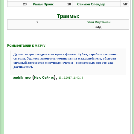
23
Райан Прайс
10
Саймон Спендер
58'
Травмы:
2
Яни Виртанен
3ИД
Комментарии к матчу
Дуглас не зря отсиделся во время финала Кубка, отработал отлично
сегодня. Удалось закончить чемпионат на мажорной ноте, обыграв
сильный автосостав с крупным счетом - с некоторых пор это уже
достижение).
(
),
andrik_neo
Нью Сейнтс
15.12.2017 11:40:19