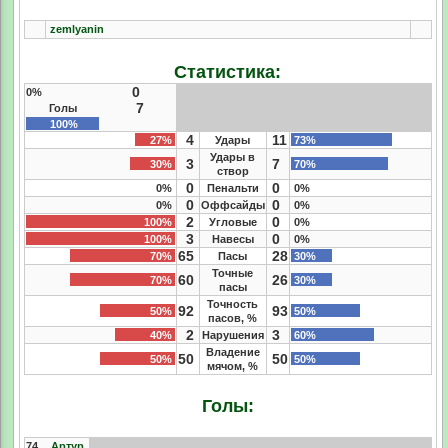
zemlyanin
Статистика:
0
0%
7
Голы
100%
4
11
27%
Удары
73%
Удары в
3
7
30%
70%
створ
0
0
0%
Пенальти
0%
0
0
0%
Оффсайды
0%
2
0
100%
Угловые
0%
3
0
100%
Навесы
0%
65
28
70%
Пасы
30%
Точные
60
26
70%
30%
пасы
Точность
92
93
50%
50%
пасов, %
2
3
40%
Нарушения
60%
Владение
50
50
50%
50%
мячом, %
Голы:
74
Артур