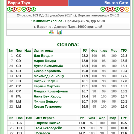
Барри Таун
Бангор Сити
24 сезон, 103 ИД (15 декабря 2017 г.), Версия генератора 24.0.2
Чемпионат Уэльса
- Премьер-Лига, тур № 30
г. Барри, ст. Дженер Парк, 16000 зрителей
Основа:
№
Поз
Нац
Имя игрока
РУ
Физ
Фор
Мор
ТРУ
1
GK
Дэн Бредли
23.2
100
98
100
22.8
7
CD
Аарон Комри
18.9
100
98
100
18.5
24
CD
Лукас Вильяльба
18.4
100
98
100
18.1
16
CD
Сесар Коронель
19.8
100
98
100
19.4
13
RD
Мохамед Бениашу
17.9
100
98
100
17.6
12
LD
Патрик Легуен
18.1
100
98
100
17.8
42
CM
Карлен Мкртчян
19.1
100
98
100
18.7
44
CM
Луиджи Кризафулли
16.7
98
99
100
16.2
6
FW
Янив Бен Харош
17.4
96
100
100
16.7
40
LM
Филип Бейкер
20.7
100
99
98
20.1
22
LM
Кевин Гутьеррес
16.8
95
100
100
16.0
№
Поз
Нац
Имя игрока
РУ
Физ
Фор
Мор
ТРУ
16
GK
Энрике Пачеко
17.0
97
100
100
16.5
25
CD
Том Бёгелсдейк
11.9
100
91
100
10.8
22
CD
Мендоса
14.2
100
98
98
13.6