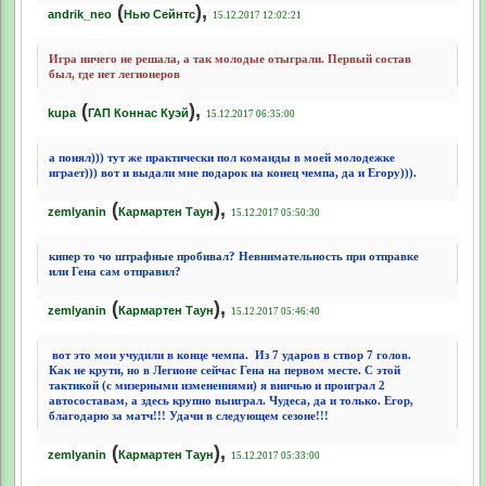
(
),
andrik_neo
Нью Сейнтс
15.12.2017 12:02:21
Игра ничего не решала, а так молодые отыграли. Первый состав
был, где нет легионеров
(
),
kupa
ГАП Коннас Куэй
15.12.2017 06:35:00
а понял))) тут же практически пол команды в моей молодежке
играет))) вот и выдали мне подарок на конец чемпа, да и Егору))).
(
),
zemlyanin
Кармартен Таун
15.12.2017 05:50:30
кипер то чо штрафные пробивал? Невнимательность при отправке
или Гена сам отправил?
(
),
zemlyanin
Кармартен Таун
15.12.2017 05:46:40
вот это мои учудили в конце чемпа.
Из 7 ударов в створ 7 голов.
Как не крути, но в Легионе сейчас Гена на первом месте. С этой
тактикой (с мизерными изменениями) я вничью и проиграл 2
автосоставам, а здесь крупно выиграл. Чудеса, да и только. Егор,
благодарю за матч!!! Удачи в следующем сезоне!!!
(
),
zemlyanin
Кармартен Таун
15.12.2017 05:33:00