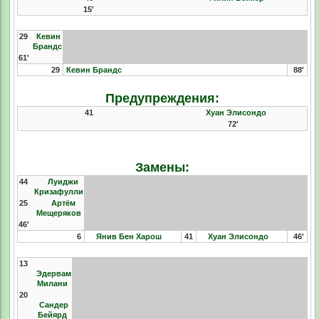
15'
29
Кевин
Брандс
61'
29
Кевин Брандс
88'
Предупреждения:
41
Хуан Элисондо
72'
Замены:
44
Луиджи
Кризафулли
25
Артём
Мещеряков
46'
6
Янив Бен Харош
41
Хуан Элисондо
46'
13
Эдервам
Милани
20
Сандер
Бейярд