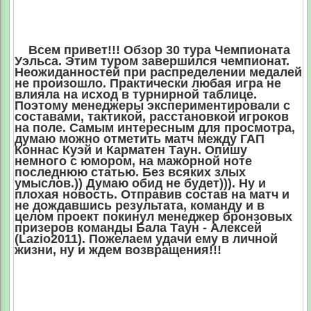
Всем привет!!! Обзор 30 тура Чемпионата
Уэльса. Этим туром завершился чемпионат.
Неожиданностей при распределении медалей
не произошло. Практически любая игра не
влияла на исход в турнирной таблице.
Поэтому менеджеры экспериментировали с
составами, тактикой, расстановкой игроков
на поле. Самым интересным для просмотра,
думаю можно отметить матч между ГАП
Коннас Куэй и Карматен Таун. Опишу
немного с юмором, на мажорной ноте
последнюю статью. Без всяких злых
умыслов.)) Думаю обид не будет))). Ну и
плохая новость. Отправив состав на матч и
не дождавшись результата, команду и в
целом проект покинул менеджер бронзовых
призеров команды Бала Таун - Алексей
(Lazio2011). Пожелаем удачи ему в личной
жизни, ну и ждем возвращения!!!