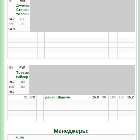
97
RM
Джеймс
Стивен
Уилсон
14.7
100
99
96
14.0
94
FW
Трэвис
Рейсер
19.7
100
100
100
19.7
21
CD
Денис Шарлан
15.8
96
100
100
15.2
Менеджеры:
kupa