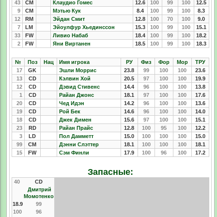
43
CM
Клаудио Гомес
12.6
100
99
100
12.5
9
CM
Мэтью Кук
8.4
100
99
100
8.3
12
RM
Эйдан Смит
12.8
100
70
100
9.0
7
LM
Эйоулфур Хьединссон
15.3
100
99
100
15.1
33
FW
Ливио Набаб
18.4
100
99
100
18.2
2
FW
Яни Виртанен
18.5
100
99
100
18.3
№
Поз
Нац
Имя игрока
РУ
Физ
Фор
Мор
ТРУ
17
GK
Эшли Моррис
23.8
99
100
100
23.6
13
CD
Кэлвин Хой
20.5
97
100
100
19.9
12
CD
Дэвид Стивенс
14.4
96
100
100
13.8
1
CD
Райан Джонс
18.1
97
100
100
17.6
20
CD
Чед Идэн
14.2
96
100
100
13.6
19
CD
Рой Бек
14.6
96
100
100
14.0
18
CD
Джек Димен
15.6
97
100
100
15.1
23
RD
Райан Прайс
12.8
100
95
100
12.2
3
LD
Пол Дамметт
15.0
100
100
100
15.0
99
CM
Дэнни Слэттер
18.1
100
100
100
18.1
15
FW
Сэм Финли
17.9
100
96
100
17.2
Запасные:
40
CD
Дмитрий
Момотенко
18.9
99
100
96