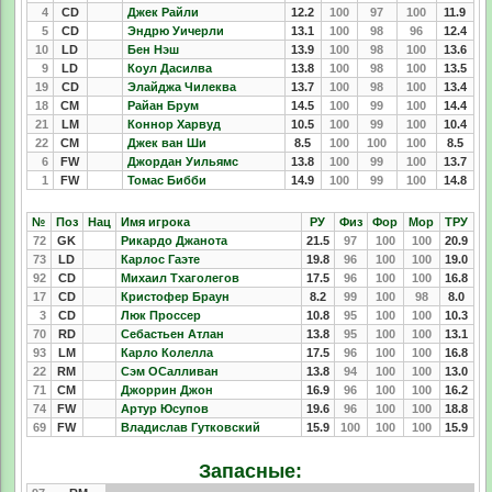
4
CD
Джек Райли
12.2
100
97
100
11.9
5
CD
Эндрю Уичерли
13.1
100
98
96
12.4
10
LD
Бен Нэш
13.9
100
98
100
13.6
9
LD
Коул Дасилва
13.8
100
98
100
13.5
19
CD
Элайджа Чилеква
13.7
100
98
100
13.4
18
CM
Райан Брум
14.5
100
99
100
14.4
21
LM
Коннор Харвуд
10.5
100
99
100
10.4
22
CM
Джек ван Ши
8.5
100
100
100
8.5
6
FW
Джордан Уильямс
13.8
100
99
100
13.7
1
FW
Томас Бибби
14.9
100
99
100
14.8
№
Поз
Нац
Имя игрока
РУ
Физ
Фор
Мор
ТРУ
72
GK
Рикардо Джанота
21.5
97
100
100
20.9
73
LD
Карлос Гаэте
19.8
96
100
100
19.0
92
CD
Михаил Тхаголегов
17.5
96
100
100
16.8
17
CD
Кристофер Браун
8.2
99
100
98
8.0
3
CD
Люк Проссер
10.8
95
100
100
10.3
70
RD
Себастьен Атлан
13.8
95
100
100
13.1
93
LM
Карло Колелла
17.5
96
100
100
16.8
22
RM
Сэм ОСалливан
13.8
94
100
100
13.0
71
CM
Джоррин Джон
16.9
96
100
100
16.2
74
FW
Артур Юсупов
19.6
96
100
100
18.8
69
FW
Владислав Гутковский
15.9
100
100
100
15.9
Запасные: