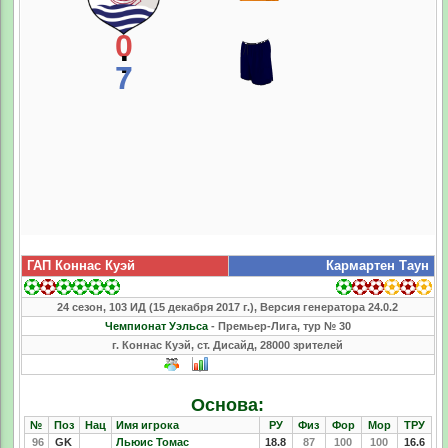
0
:
7
ГАП Коннас Куэй
Кармартен Таун
24 сезон, 103 ИД (15 декабря 2017 г.), Версия генератора 24.0.2
Чемпионат Уэльса
- Премьер-Лига, тур № 30
г. Коннас Куэй, ст. Дисайд, 28000 зрителей
Основа:
№
Поз
Нац
Имя игрока
РУ
Физ
Фор
Мор
ТРУ
96
GK
Льюис Томас
18.8
87
100
100
16.6