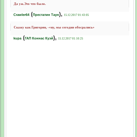
Да уж.Это что было.
(
),
Crawler64
Престатин Таун
15.12.2017 01:43:05
Скажу как Григорян, -«ну, мы сегодня обосрались»
(
),
kupa
ГАП Коннас Куэй
15.12.2017 01:10:25