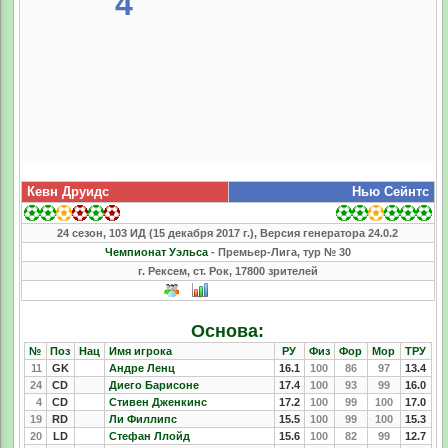
4
Кевн Друидс
Нью Сейнтс
24 сезон, 103 ИД (15 декабря 2017 г.), Версия генератора 24.0.2
Чемпионат Уэльса
- Премьер-Лига, тур № 30
г. Рексем, ст. Рок, 17800 зрителей
Основа:
№
Поз
Нац
Имя игрока
РУ
Физ
Фор
Мор
ТРУ
11
GK
Андре Ленц
16.1
100
86
97
13.4
24
CD
Диего Барисоне
17.4
100
93
99
16.0
4
CD
Стивен Дженкинс
17.2
100
99
100
17.0
19
RD
Ли Филлипс
15.5
100
99
100
15.3
20
LD
Стефан Ллойд
15.6
100
82
99
12.7