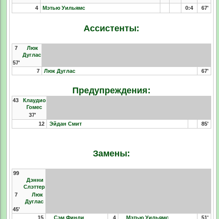
4
Мэтью Уильямс
0:4
67'
Ассистенты:
7
Люк
Дуглас
57'
7
Люк Дуглас
67'
Предупреждения:
43
Клаудио
Гомес
37'
12
Эйдан Смит
85'
Замены:
99
Дэнни
Слэттер
7
Люк
Дуглас
45'
15
Сэм Финли
4
Мэтью Уильямс
51'