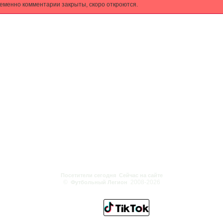
еменно комментарии закрыты, скоро откроются.
Посетители сегодня
Сейчас на сайте
©
2008-2026
Футбольный Легион