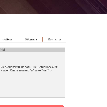
Файлы
Общение
Контакты
 МЧМ
Легионовский, пароль - не Легионовский!!!
aver. Слать именно "и", а не "или" :)