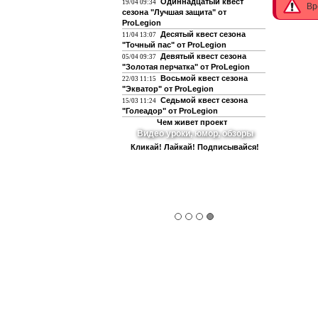
Одиннадцатый квест
19/04 09:34
Вр
сезона "Лучшая защита" от
ProLegion
Десятый квест сезона
11/04 13:07
"Точный пас" от ProLegion
Девятый квест сезона
05/04 09:37
"Золотая перчатка" от ProLegion
Восьмой квест сезона
22/03 11:15
"Экватор" от ProLegion
Седьмой квест сезона
15/03 11:24
"Голеадор" от ProLegion
Чем живет проект
Видео уроки, юмор, обзоры
Кликай! Лайкай! Подписывайся!