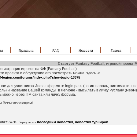
ая
Правила
FAQ
Новости
Газета
Стартует Fantasy Football, игровой проект
егистрация игроков на ФФ (Fantasy Football).
ти проекта и обсуждение его посмотреть можна здесь ->
.f-legion.com/forums/index.php?showtopic=13375
ое для участников Инфо в формате login:pass (логин-пароль, ник желательно 
ль) и название Вашей команды в Легионе - высылать в личку Руслану (NeoN) и 
ь можно через ПМ сайта или личку форума.
ы Всем желающим!
.
.
Вернуться к
последним новостям
,
новостям турниров
2010 23:54:30