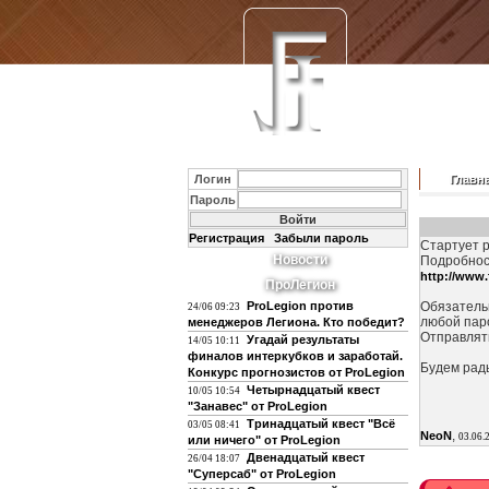
Логин
Главн
Пароль
Регистрация
Забыли пароль
Стартует р
Новости
Подробнос
http://www
ПроЛегион
ProLegion против
Обязательн
24/06 09:23
любой паро
менеджеров Легиона. Кто победит?
Отправлят
Угадай результаты
14/05 10:11
финалов интеркубков и заработай.
Будем рад
Конкурс прогнозистов от ProLegion
Четырнадцатый квест
10/05 10:54
"Занавес" от ProLegion
Тринадцатый квест "Всё
03/05 08:41
,
NeoN
03.06.
или ничего" от ProLegion
Двенадцатый квест
26/04 18:07
"Суперсаб" от ProLegion