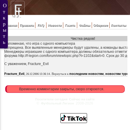
Главная
Правила
FAQ
Новости
Газета
Файлы
Общение
Контакты
Чистка рядов!
Напоминаю, что игра с одного компьютера
запрещена. Все выявленные менеджеры будут удалены, а команды выстав
Менеджеры играюшие с одного компьютера должны обязательно отметится
форума http://f-legion.com/forum/viewtopic.php?t=1102&start=0. Срок до 30 де
С уважением, Fracture_Evil
,
.
Fracture_Evil
Вернуться к
последним новостям
,
новостям турн
26.12.2006 13:36:14
Временно комментарии закрыты, скоро откроются.
Посетители сегодня
Сейчас на сайте
©
2008-2026
Футбольный Легион