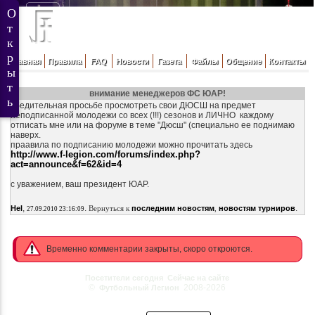
Главная
Правила
FAQ
Новости
Газета
Файлы
Общение
Контакты
внимание менеджеров ФС ЮАР!
убедительная просьбе просмотреть свои ДЮСШ на предмет
неподписанной молодежи со всех (!!!) сезонов и ЛИЧНО каждому
отписать мне или на форуме в теме "Дюсш" (специально ее поднимаю
наверх.
праавила по подписанию молодежи можно прочитать здесь
http://www.f-legion.com/forums/index.php?
act=announce&f=62&id=4
с уважением, ваш президент ЮАР.
,
.
.
Hel
Вернуться к
последним новостям
,
новостям турниров
27.09.2010 23:16:09
Временно комментарии закрыты, скоро откроются.
Посетители сегодня
Сейчас на сайте
©
2008-2026
Футбольный Легион