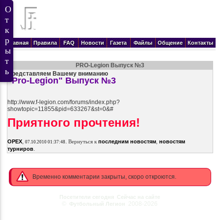
Главная
Правила
FAQ
Новости
Газета
Файлы
Общение
Контакты
PRO-Legion Выпуск №3
Представляем Вашему вниманию
"Pro-Legion" Выпуск №3
http://www.f-legion.com/forums/index.php?
showtopic=11855&pid=633267&st=0&#
Приятного прочтения!
,
.
OPEX
Вернуться к
последним новостям
,
новостям
07.10.2010 01:37:48
.
турниров
Временно комментарии закрыты, скоро откроются.
Посетители сегодня
Сейчас на сайте
©
2008-2026
Футбольный Легион