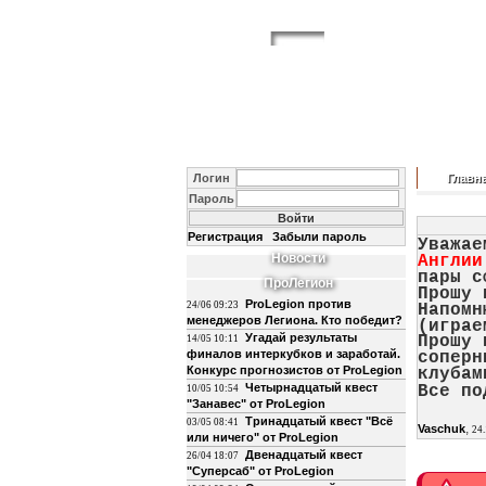
Логин
Главн
Пароль
Регистрация
Забыли пароль
Уважае
Новости
Англии
пары с
ПроЛегион
Прошу 
ProLegion против
24/06 09:23
Напомн
менеджеров Легиона. Кто победит?
(играе
Угадай результаты
Прошу 
14/05 10:11
финалов интеркубков и заработай.
соперн
Конкурс прогнозистов от ProLegion
клуба
Четырнадцатый квест
Все по
10/05 10:54
"Занавес" от ProLegion
Тринадцатый квест "Всё
03/05 08:41
,
Vaschuk
24.
или ничего" от ProLegion
Двенадцатый квест
26/04 18:07
"Суперсаб" от ProLegion