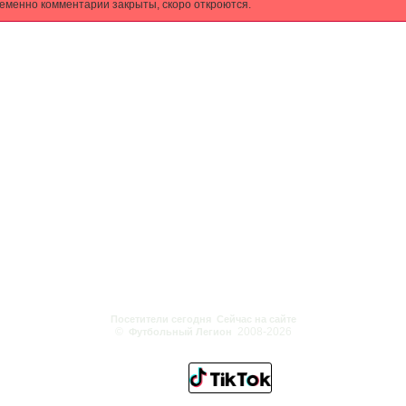
еменно комментарии закрыты, скоро откроются.
Посетители сегодня
Сейчас на сайте
©
2008-2026
Футбольный Легион