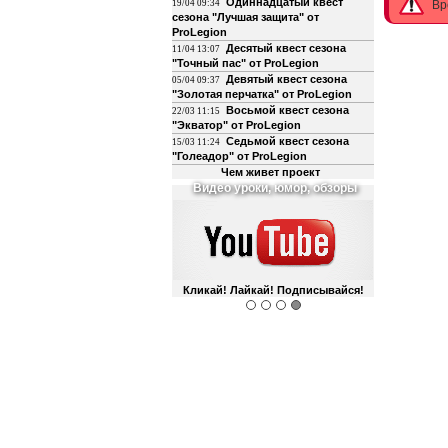
Одиннадцатый квест
19/04 09:34
Вр
сезона "Лучшая защита" от
ProLegion
Десятый квест сезона
11/04 13:07
"Точный пас" от ProLegion
Девятый квест сезона
05/04 09:37
"Золотая перчатка" от ProLegion
Восьмой квест сезона
22/03 11:15
"Экватор" от ProLegion
Седьмой квест сезона
15/03 11:24
"Голеадор" от ProLegion
Чем живет проект
О футболе и не только
Интегрирован с чатом форума!