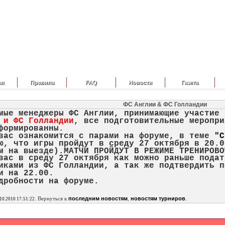
ая
Правила
FAQ
Новости
Газета
ФС Англии & ФС Голландии
мые менеджеры ФС Англии, принимающие участие
 и ФС Голландии
, все подготовительные меропри
формированны.
вас ознакомится с парами на форуме, в теме
"С
ю, что игры пройдут в среду 27 октября в 20.0
м на выезде).
МАТЧИ ПРОЙДУТ В РЕЖИМЕ ТРЕНИРОВО
вас в среду 27 октября как можно раньше подат
иками из ФС Голландии, а так же подтвердить п
ми на 22.00.
дробности на форуме.
.
.
Вернуться к
последним новостям
,
новостям турниров
10.2010 17:51:22