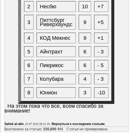
2
Несбю
10
+7
Питтсбург
3
9
+5
Риверхаундс
4
КОД Мекнес
9
+1
5
Айнтрахт
6
- 3
6
Пиерикос
6
- 5
7
Колубара
4
- 3
8
Юнион
3
-10
На этом пока что все, всем спасибо за
внимание!
,
.
.
Sahid al-alin
Вернуться к последним статьям
01 07 2015 20:51:19
Выплачено за статью:
150,000
ФМ. Статья не премирована.