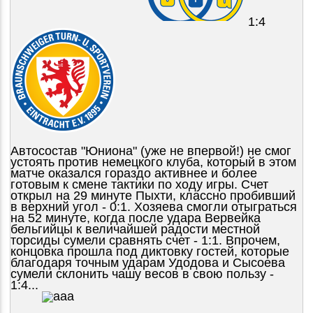
1:4
Автосостав "Юниона" (уже не впервой!) не смог
устоять против немецкого клуба, который в этом
матче оказался гораздо активнее и более
готовым к смене тактики по ходу игры. Счет
открыл на 29 минуте Пыхти, классно пробивший
в верхний угол - 0:1. Хозяева смогли отыграться
на 52 минуте, когда после удара Вервейка
бельгийцы к величайшей радости местной
торсиды сумели сравнять счет - 1:1. Впрочем,
концовка прошла под диктовку гостей, которые
благодаря точным ударам Удодова и Сысоева
сумели склонить чашу весов в свою пользу -
1:4...