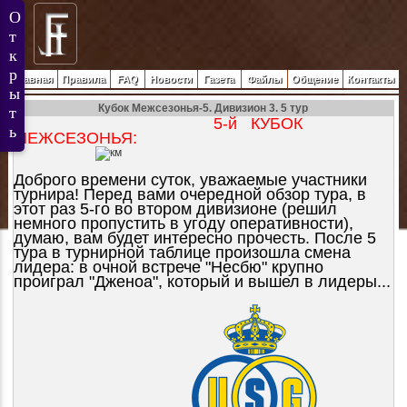
Главная
Правила
FAQ
Новости
Газета
Файлы
Общение
Контакты
Кубок Межсезонья-5. Дивизион 3. 5 тур
5-й КУБОК
МЕЖСЕЗОНЬЯ:
Доброго времени суток, уважаемые участники
турнира! Перед вами очередной обзор тура, в
этот раз 5-го во втором дивизионе (решил
немного пропустить в угоду оперативности),
думаю, вам будет интересно прочесть. После 5
тура в турнирной таблице произошла смена
лидера: в очной встрече "Несбю" крупно
проиграл "Дженоа", который и вышел в лидеры...