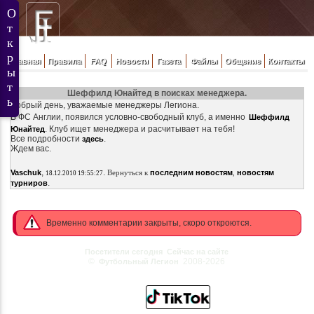
Главная
Правила
FAQ
Новости
Газета
Файлы
Общение
Контакты
Шеффилд Юнайтед в поисках менеджера.
Добрый день, уважаемые менеджеры Легиона.
В ФС Англии, появился условно-свободный клуб, а именно
Шеффилд
. Клуб ищет менеджера и расчитывает на тебя!
Юнайтед
Все подробности
.
здесь
Ждем вас.
,
.
Vaschuk
Вернуться к
последним новостям
,
новостям
18.12.2010 19:55:27
.
турниров
Временно комментарии закрыты, скоро откроются.
Посетители сегодня
Сейчас на сайте
©
2008-2026
Футбольный Легион