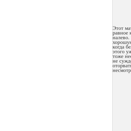
Этот ма
равное 
налево.
хорошую
когда б
этого у
тоже не
не сужд
оторват
несмотр