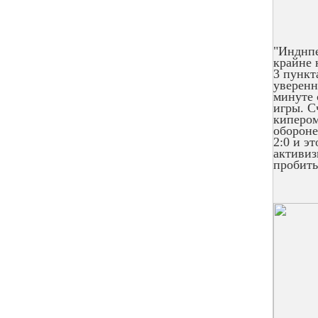
"Инднпе
крайне 
3 пункт
уверенн
минуте 
игры. С
кипером
обороне
2:0 и э
активиз
пробить