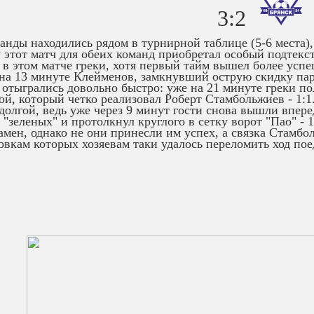
3:2
анды находились рядом в турнирной таблице (5-6 места),
 этот матч для обеих команд приобретал особый подтек
 в этом матче греки, хотя первый тайм вышел более усп
на 13 минуте Клейменов, замкнувший острую скидку парт
 отыгрались довольно быстро: уже на 21 минуте греки п
й, который четко реализовал Роберт Стамбольжиев - 1:1
долгой, ведь уже через 9 минут гости снова вышли впер
 "зеленых" и протолкнул круглого в сетку ворот "Пао" - 
амен, однако не они принесли им успех, а связка Стамбо
овкам которых хозяевам таки удалось переломить ход поед