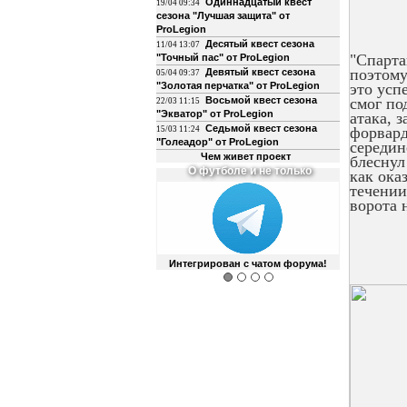
Одиннадцатый квест
19/04 09:34
сезона "Лучшая защита" от
ProLegion
Десятый квест сезона
11/04 13:07
"Спарта
"Точный пас" от ProLegion
поэтому
Девятый квест сезона
05/04 09:37
"Золотая перчатка" от ProLegion
это усп
Восьмой квест сезона
смог по
22/03 11:15
"Экватор" от ProLegion
атака, 
Седьмой квест сезона
форвард
15/03 11:24
"Голеадор" от ProLegion
середин
Чем живет проект
блеснул
О футболе и не только
как ока
течении
ворота 
Интегрирован с чатом форума!