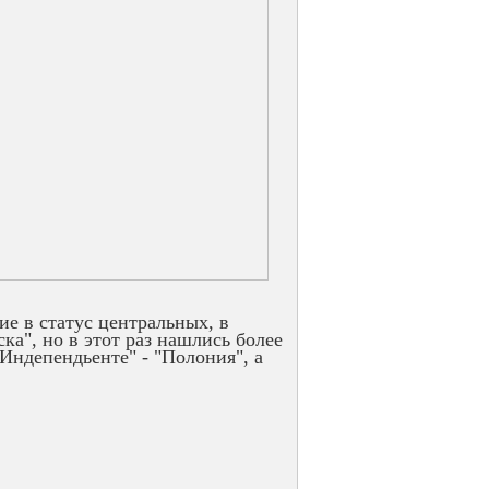
ие в статус центральных, в
ка", но в этот раз нашлись более
ндепендьенте" - "Полония", а