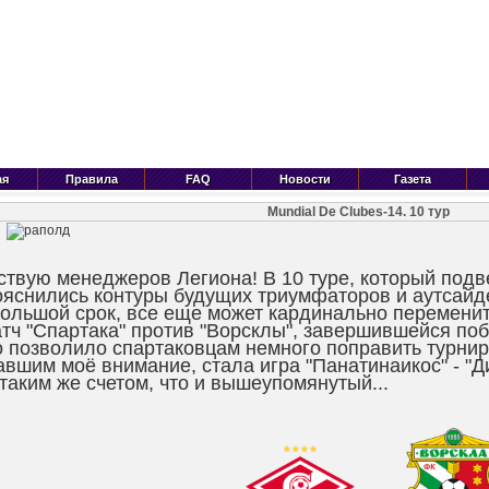
ая
Правила
FAQ
Новости
Газета
Mundial De Clubes-14. 10 тур
ствую менеджеров Легиона! В 10 туре, который подве
ояснились контуры будущих триумфаторов и аутсайдер
большой срок, все еще может кардинально переменит
атч "Спартака" против "Ворсклы", завершившейся поб
то позволило спартаковцам немного поправить турни
авшим моё внимание, стала игра "Панатинаикос" -
таким же счетом, что и вышеупомянутый...