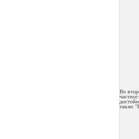
Во втор
частнос
достойн
также "