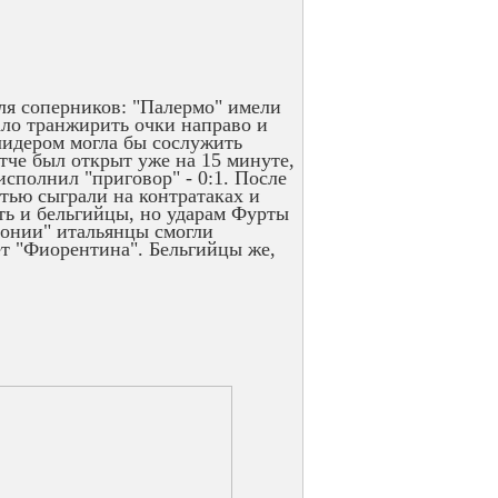
для соперников: "Палермо" имели
ало транжирить очки направо и
лидером могла бы сослужить
че был открыт уже на 15 минуте,
сполнил "приговор" - 0:1. После
тью сыграли на контратаках и
ать и бельгийцы, но ударам Фурты
лонии" итальянцы смогли
ает "Фиорентина". Бельгийцы же,