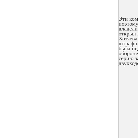
Эти ком
поэтому
владели
открыл 
Хозяева
штрафно
была не
обороне
серию з
двухход