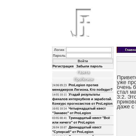
Логин
Главн
Пароль
Регистрация
Забыли пароль
Газета
Привет
ПроЛегион
уже пр
ProLegion против
24/06 09:23
очень 
менеджеров Легиона. Кто победит?
стал м
Угадай результаты
14/05 10:11
3:2. Э
финалов интеркубков и заработай.
приков
Конкурс прогнозистов от ProLegion
даже с 
Четырнадцатый квест
10/05 10:54
"Занавес" от ProLegion
Тринадцатый квест "Всё
03/05 08:41
или ничего" от ProLegion
Двенадцатый квест
26/04 18:07
"Суперсаб" от ProLegion