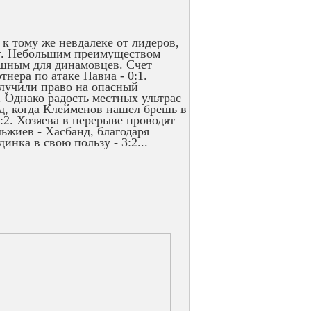
 к тому же невдалеке от лидеров,
ст. Небольшим преимуществом
ешным для динамовцев. Счет
нера по атаке Павиа - 0:1.
олучили право на опасный
. Однако радость местных ультрас
ед, когда Клейменов нашел брешь в
1:2. Хозяева в перерыве проводят
льжиев - Хасбанд, благодаря
инка в свою пользу - 3:2...