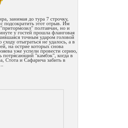
ра, занимая до тура 7 строчку,
с подсократить этот отрыв. Им
 "притормозил" полтавчан, но и
минуте у гостей прошла фланговая
ршившаяся точным ударом головой
 сходу отыграться не удалось, а в
ей, на острие которых снова
озяева уже успели провести серию,
ь потрясающий "камбэк", когда в
а, Стота и Сафарича забить в
..