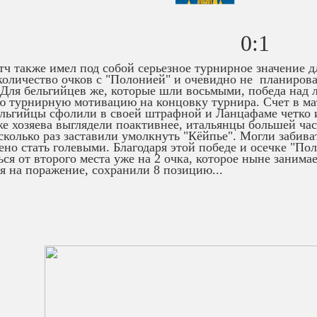
0:1
тч также имел под собой серьезное турнирное значение 
количество очков с "Полонией" и очевидно не планиров
 Для бельгийцев же, которые шли восьмыми, победа над 
 турнирную мотивацию на концовку турнира. Счет в мат
ельгийцы сфолили в своей штрафной и Ланцафаме четко и
же хозяева выглядели поактивнее, итальянцы большей час
сколько раз заставили умолкнуть "Кёйпье". Могли забив
ено стать голевыми. Благодаря этой победе и осечке "По
ься от второго места уже на 2 очка, которое ныне заним
я на поражение, сохранили 8 позицию...