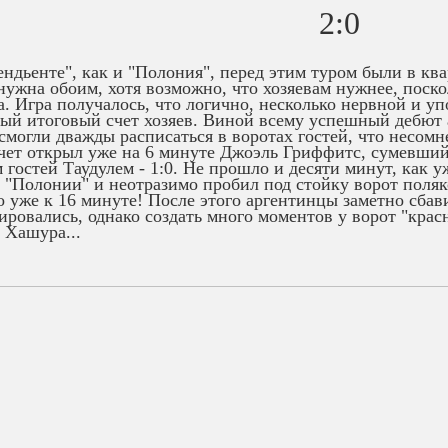
2:0
ндьенте", как и "Полония", перед этим туром были в кв
нужна обоим, хотя возможно, что хозяевам нужнее, поско
а. Игра получалось, что логично, несколько нервной и уп
ый итоговый счет хозяев. Виной всему успешный дебют 
смогли дважды расписаться в воротах гостей, что несом
чет открыл уже на 6 минуте Джоэль Гриффитс, сумевший
 гостей Таудулем - 1:0. Не прошло и десяти минут, как
 "Полонии" и неотразимо пробил под стойку ворот поляко
то уже к 16 минуте! После этого аргентинцы заметно сба
ировались, однако создать много моментов у ворот "красн
 Хашура...