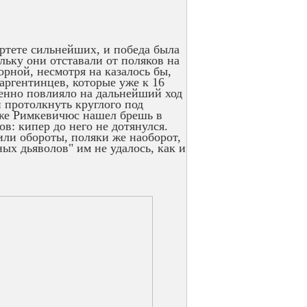
артете сильнейших, и победа была
льку они отставали от поляков на
орной, несмотря на казалось бы,
аргентинцев, которые уже к 16
ненно повлияло на дальнейший ход
 протолкнуть круглого под
 уже Римкевичюс нашел брешь в
в: кипер до него не дотянулся.
вили обороты, поляки же наоборот,
ых дьяволов" им не удалось, как и