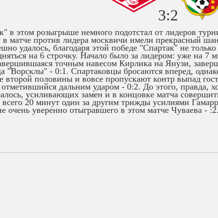
3:2
к" в этом розыгрыше немного подотстал от лидеров турни
 в матче против лидера москвичи имели прекрасный шан
ешно удалось, благодаря этой победе "Спартак" не только
дняться на 6 строчку. Начало было за лидером: уже на 7 
завершившаяся точным навесом Кирлика на Янузи, заве
а "Ворсклы" - 0:1. Спартаковцы бросаются вперед, однако
е второй половины и вовсе пропускают контр выпад гост
 отметившийся дальним ударом - 0:2. До этого, правда, х
залось, усиливающих замен и в концовке матча совершит
 всего 20 минут один за другим трижды усилиями Гамарр
не очень уверенно отыгравшего в этом матче Чуваева - :2.