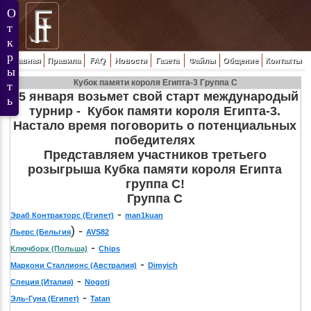
Главная
Правила
FAQ
Новости
Газета
Файлы
Общение
Контакты
Кубок памяти короля Египта-3 Группа С
25 января возьмет свой старт международый
турнир - Кубок памяти короля Египта-3.
Настало время поговорить о потенциальных
победителях
Представляем участников третьего
розыгрыша Кубка памяти короля Египта
группа С
!
Группа С
-
Эраб Контракторс (Египет)
man1kuan
) -
Льерс (Бельгия
AVS82
-
Ключборк (Польша)
Chips
-
Маркони Сталлионс (Австралия)
Dimyich
-
Специя (Италия)
Nogotj
-
Эль-Гуна (Египет)
Tatan