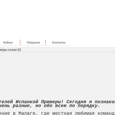
Файлы
Общение
Контакты
меры сезон 22
телей Испанкой Примеры! Сегодня я познако
чень разные, но обо всем по порядку.
ение в Малаге, где местная любимая команд