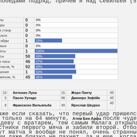
победами подряд, причем и над Севильей (5
0
лы
0%
0
ары
0%
0
в створ
0%
0
льти
0%
1
айды
33%
0
овые
0%
1
есы
100%
50
сы
49%
46
е пасы
47%
92
 пасов, %
49%
1
шения
50%
45
 мячом, %
45%
10
Антонио Луна
15
Жоро Пинту
45'
5
Паоло Уртадо
98
Дженеро Зефёйк
45'
45'
8
Франсиско Вильяльба
49
Ярослав Шкурко
аже если сказать, что первый удар пришелс
и только на 64 минуте,
после чуде
Атем Бен Арфа
ндеву с вратарем, тем самым Малага открыл
стники первого мяча и забили второй. Отбо
ут матча я вообще не понял, очень странны
ми даже близко не пахнет, да и еще, когда