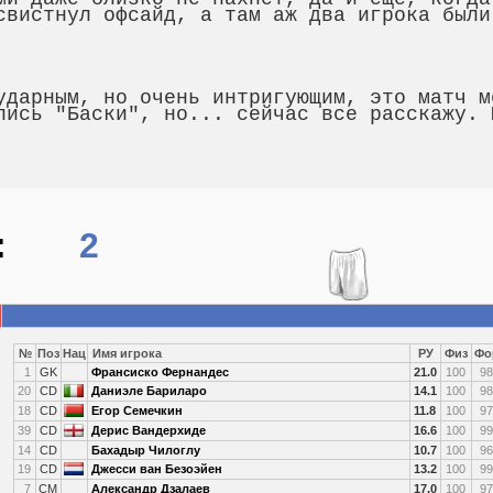
свистнул офсайд, а там аж два игрока были
ударным, но очень интригующим, это матч м
лись "Баски", но... сейчас все расскажу. 
:
2
№
Поз
Нац
Имя игрока
РУ
Физ
Фо
1
GK
Франсиско Фернандес
21.0
100
98
20
CD
Даниэле Бариларо
14.1
100
98
18
CD
Егор Семечкин
11.8
100
97
39
CD
Дерис Вандерхиде
16.6
100
99
14
CD
Бахадыр Чилоглу
10.7
100
96
19
CD
Джесси ван Безоэйен
13.2
100
99
7
CM
Александр Дзалаев
17.0
100
97