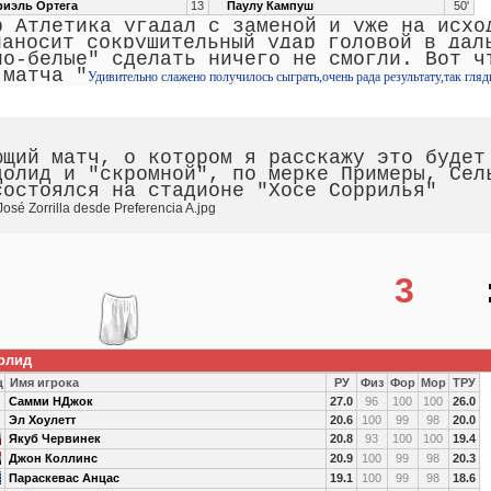
иэль Ортега
13
Паулу Кампуш
50'
р Атлетика угадал с заменой и уже на исх
наносит сокрушительный удар головой в дал
но-белые" сделать ничего не смогли. Вот ч
 матча "
Удивительно слажено получилось сыграть,очень рада результату,так гля
ющий матч, о котором я расскажу это будет
долид и "скромной", по мерке Примеры, Сел
состоялся на стадионе "Хосе Соррилья"
3
олид
ц
Имя игрока
РУ
Физ
Фор
Мор
ТРУ
Самми НДжок
27.0
96
100
100
26.0
Эл Хоулетт
20.6
100
99
98
20.0
Якуб Червинек
20.8
93
100
100
19.4
Джон Коллинс
20.9
100
99
98
20.3
Параскевас Анцас
19.1
100
99
98
18.6