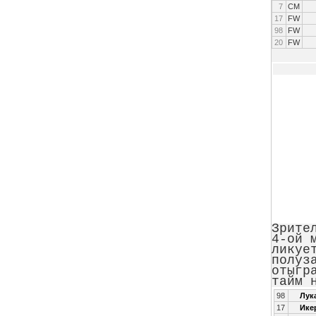
7
CM
17
FW
98
FW
20
FW
Зрите
4-ой 
ликуе
полуз
отыгр
тайм 
98
Лука
17
Ике