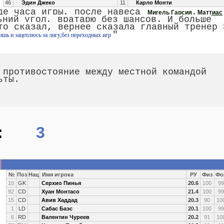
46
Эдин Джеко
11
Карло Монти
оде часа игры, после навеса
,
Мигель Гарсия
Маттиас
ьний угол, вратарю без шансов. И больше
то сказал, вернее сказала главный тренер 
"
дишь и зацеплюсь за лигу,без переходных игр
 противостояние между местной командой
ьты.
:
3
№
Поз
Нац
Имя игрока
РУ
Физ
Фо
10
GK
Серхио Пинья
20.6
100
99
92
CD
Хуан Монтасо
21.4
100
99
15
CD
Авив Хаддад
20.3
90
10
1
LD
Сабас Баэс
20.1
100
99
6
RD
Валентин Чуреев
20.2
91
10