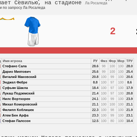
мает Севилью, на стадионе
Ла Росаледа
2
ц
Имя игрока
РУ
Физ
Фор
Мор
ТРУ
Стефано Сала
28.6
98
100
100
28.0
Дарио Миятович
25.6
99
100
100
25.4
Виталий Маковский
20.8
100
99
100
20.6
Энджел Фебре
8.8
100
97
100
8.6
Суфьян Шакла
18.4
100
97
100
17.9
Лукаш Подземский
21.4
100
97
100
20.8
Нилс Вортхорен
24.1
100
99
100
23.9
Михал Коморовский
21.1
100
100
100
21.1
Филипп Коблишек
22.3
100
98
100
21.9
Атем Бен Арфа
23.3
100
99
100
23.1
Стефан Палссон
12.5
100
80
100
10.4