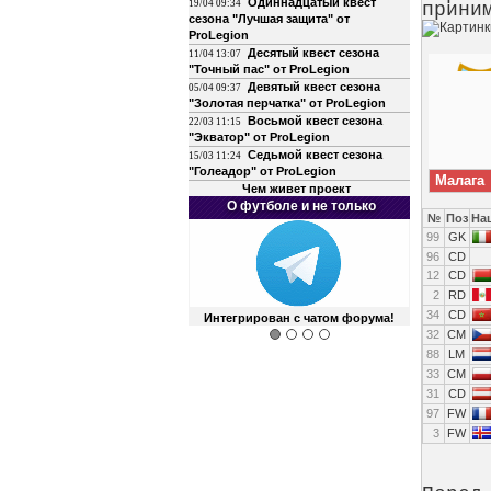
Одиннадцатый квест
19/04 09:34
прини
сезона "Лучшая защита" от
ProLegion
Десятый квест сезона
11/04 13:07
"Точный пас" от ProLegion
Девятый квест сезона
05/04 09:37
"Золотая перчатка" от ProLegion
Восьмой квест сезона
22/03 11:15
"Экватор" от ProLegion
Седьмой квест сезона
15/03 11:24
"Голеадор" от ProLegion
Малага
Чем живет проект
О футболе и не только
№
Поз
На
99
GK
96
CD
12
CD
2
RD
34
CD
Интегрирован с чатом форума!
32
CM
88
LM
33
CM
31
CD
97
FW
3
FW