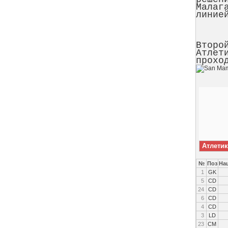
Малаг
линие
Второ
Атлет
прохо
Атлети
№
Поз
На
1
GK
5
CD
24
CD
6
CD
4
CD
3
LD
23
CM