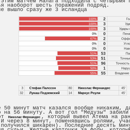
 этим матчем Малага подходила с четырьмя 
ья наоборот шесть поражений подряд.
че вышло сразу же 3 исландца
2
100%
Го
3
100%
Уд
3
100%
Удары 
0
0%
Пена
2
67%
Оффс
0
0%
Угл
0
0%
Нав
53
51%
Па
51
53%
Точны
96
51%
Точность
1
50%
Нару
55
55%
Владение
3
Стефан Палссон
80
Николас Фернандес
45'
32
Лукаш Подземский
14
Маркус Роули
45'
е 50 минут матч казался вообще никаким, д
о на 56 минуту. А вот гол "Медузы" забил
от
, который вывел Атема на ра
Николас Фернандес
 И через 8 минут, поменявшись ролями, уча
 получился шикарен). Последние десять мин
ия судьи. Желтые карточки за фолы, которы