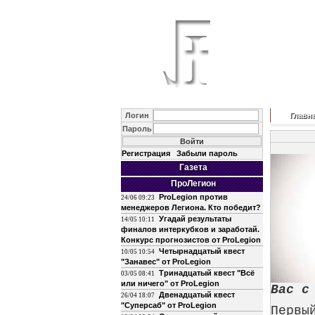
Логин
Главн
Пароль
Регистрация
Забыли пароль
Газета
ПроЛегион
ProLegion против
24/06 09:23
менеджеров Легиона. Кто победит?
Угадай результаты
14/05 10:11
финалов интеркубков и заработай.
Конкурс прогнозистов от ProLegion
Четырнадцатый квест
10/05 10:54
"Занавес" от ProLegion
Тринадцатый квест "Всё
03/05 08:41
или ничего" от ProLegion
Вас с
Двенадцатый квест
26/04 18:07
"Суперсаб" от ProLegion
Первы