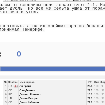
одом от середины поля делает счет 2:1. Н
ет дубль. Но все же Сельта ушла от пора
яет мяч в угол.
ранатовых, а на их злейших врагов Эспаньо
принимал Тенерифе.
:
0
№
Поз
Нац
Имя игрока
РУ
Физ
Фо
1
GK
Ли Грант
26.4
100
99
4
CD
Сэм Девинк
21.8
100
99
6
RD
Деннис Япикино
18.9
100
95
2
LD
Денни Вентре
21.6
100
99
3
CD
Диего Кабальо
21.1
100
99