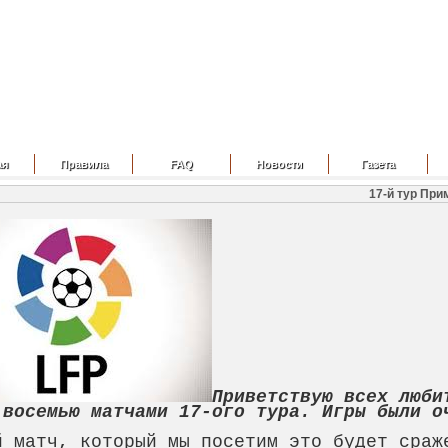
ая
Правила
FAQ
Новости
Газета
17-й тур При
Приветствую всех люби
 восемью матчами 17-ого тура. Игры были о
й матч, который мы посетим это будет сраж