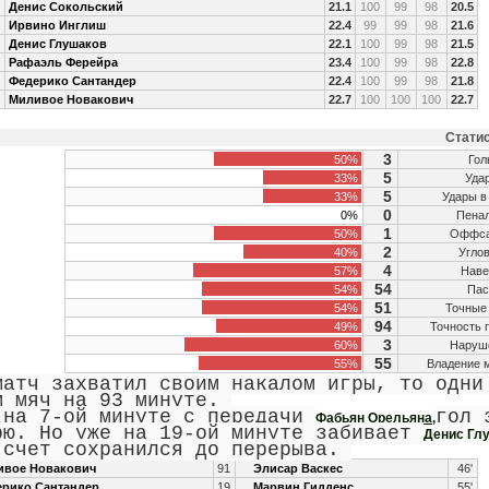
Денис Сокольский
21.1
100
99
98
20.5
Ирвино Инглиш
22.4
99
99
98
21.6
Денис Глушаков
22.1
100
99
98
21.5
Рафаэль Ферейра
23.4
100
99
98
22.8
Федерико Сантандер
22.4
100
99
98
21.8
Миливое Новакович
22.7
100
100
100
22.7
Статис
3
50%
Гол
5
33%
Уда
5
33%
Удары в
0
0%
Пенал
1
50%
Оффс
2
40%
Угло
4
57%
Нав
54
54%
Па
51
54%
Точные
94
49%
Точность 
3
60%
Наруш
55
55%
Владение 
матч захватил своим накалом игры, то одни
м мяч на 93 минуте.
 на 7-ой минуте с передачи
гол 
Фабьян Орельяна,
рю. Но уже на 19-ой минуте забивает
Денис Гл
 счет сохранился до перерыва.
вое Новакович
91
Элисар Васкес
46'
рико Сантандер
19
Марвин Гидденс
55'