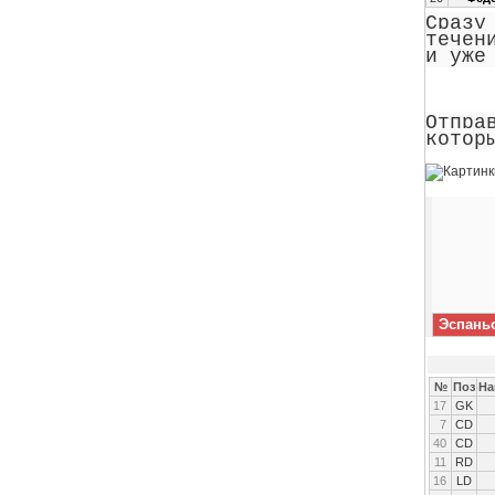
Сразу
течен
и уже
Отпра
котор
Эспань
№
Поз
На
17
GK
7
CD
40
CD
11
RD
16
LD