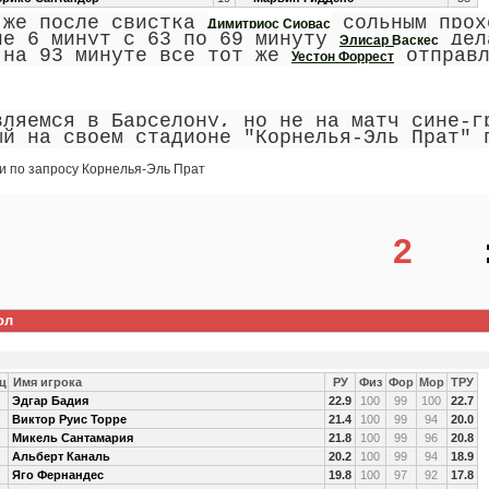
 же после свистка
сольным прох
Димитриос Сиовас
ие 6 минут с 63 по 69 минуту
дела
Элисар Васкес
 на 93 минуте все тот же
отправл
Уестон Форрест
вляемся в Барселону, но не на матч сине-г
ый на своем стадионе "
Корнелья-Эль Прат
" 
2
ол
ц
Имя игрока
РУ
Физ
Фор
Мор
ТРУ
Эдгар Бадия
22.9
100
99
100
22.7
Виктор Руис Торре
21.4
100
99
94
20.0
Микель Сантамария
21.8
100
99
96
20.8
Альберт Каналь
20.2
100
99
94
18.9
Яго Фернандес
19.8
100
97
92
17.8