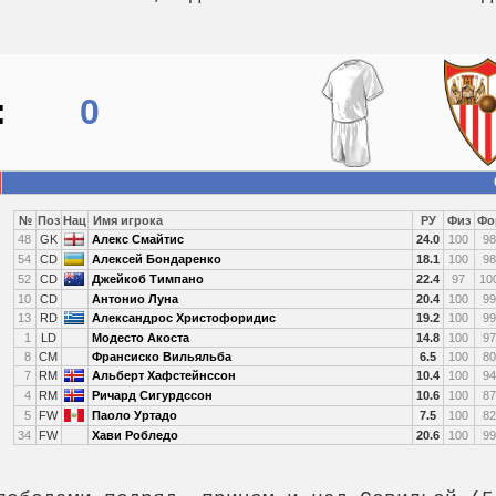
:
0
№
Поз
Нац
Имя игрока
РУ
Физ
Фо
48
GK
Алекс Смайтис
24.0
100
98
54
CD
Алексей Бондаренко
18.1
100
98
52
CD
Джейкоб Тимпано
22.4
97
10
10
CD
Антонио Луна
20.4
100
99
13
RD
Александрос Христофоридис
19.2
100
99
1
LD
Модесто Акоста
14.8
100
97
8
CM
Франсиско Вильяльба
6.5
100
80
7
RM
Альберт Хафстейнссон
10.4
100
94
4
RM
Ричард Сигурдссон
10.6
100
87
5
FW
Паоло Уртадо
7.5
100
82
34
FW
Хави Робледо
20.6
100
99