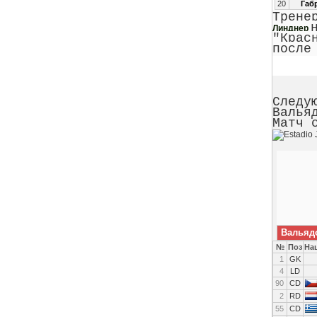
20
Габр
Трене
Линднер
"Крас
после
Следу
Валья
Матч 
Вальяд
№
Поз
На
1
GK
4
LD
90
CD
2
RD
55
CD