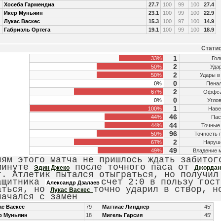
Хосеба Гармендиа
27.7
100
99
100
27.4
Икер Муньяин
23.1
100
99
100
22.9
Лукас Васкес
15.3
100
97
100
14.9
Габриэль Ортега
19.1
100
99
100
18.9
Статис
1
33%
Гол
2
50%
Уда
2
50%
Удары в
0
0%
Пенал
2
67%
Оффс
0
0%
Угло
1
100%
Нав
46
44%
Па
44
44%
Точные
96
50%
Точность 
2
67%
Наруш
49
49%
Владение 
лям этого матча не пришлось ждать забито
минуте
после точного паса от
Эдин Джеко
Джордан
т. Атлетик пытался отыграться, но получил
ащитника
счет 2:0 в пользу гост
Александр Дзалаев
аться, но
точно ударил в створ, 
Лукас Васкес
начался с замен
с Васкес
79
Маттиас Линднер
45'
р Муньяин
18
Мигель Гарсия
45'