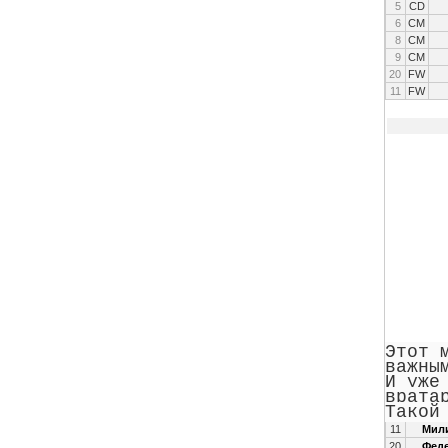
5
CD
6
CM
8
CM
9
CM
20
FW
11
FW
Этот 
важны
И уже
врата
Такой
11
Мили
20
Феде