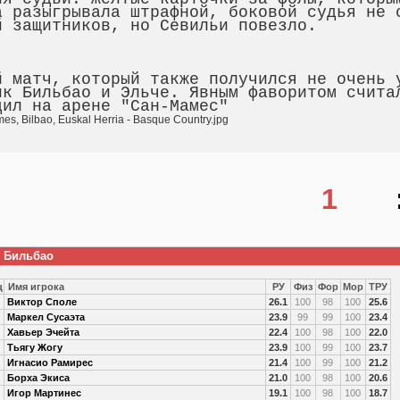
а разыгрывала штрафной, боковой судья не 
й защитников, но Севильи повезло.
й матч, который также получился не очень 
ик Бильбао и Эльче. Явным фаворитом счита
дил на арене "Сан-Мамес"
1
к Бильбао
ц
Имя игрока
РУ
Физ
Фор
Мор
ТРУ
Виктор Споле
26.1
100
98
100
25.6
Маркел Сусаэта
23.9
99
99
100
23.4
Хавьер Эчейта
22.4
100
98
100
22.0
Тьягу Жогу
23.9
100
99
100
23.7
Игнасио Рамирес
21.4
100
99
100
21.2
Борха Экиса
21.0
100
98
100
20.6
Игор Мартинес
19.1
100
98
100
18.7