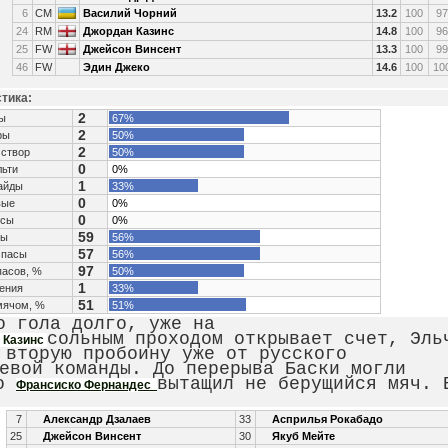
6
CM
Василий Чорний
13.2
100
97
24
RM
Джордан Казинс
14.8
100
96
25
FW
Джейсон Винсент
13.3
100
99
46
FW
Эдин Джеко
14.6
100
10
тика:
2
ы
67%
2
ры
50%
2
 створ
50%
0
ьти
0%
1
айды
33%
0
вые
0%
0
есы
0%
59
сы
56%
57
 пасы
56%
97
пасов, %
50%
1
ения
33%
51
мячом, %
51%
го гола долго, уже на
сольным проходом открывает счет, Эль
 Казинс
 вторую пробоину уже от русского
евой команды. До перерыва Баски могли
но
вытащил не берущийся мяч. 
Франсиско Фернандес
7
Александр Дзалаев
33
Асприлья Рокабадо
25
Джейсон Винсент
30
Якуб Мейте