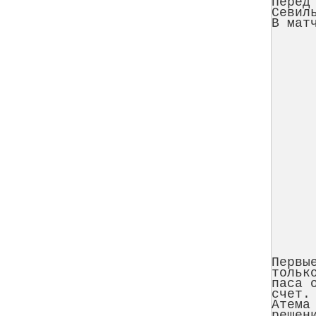
Перед
Севил
В мат
Первы
тольк
паса 
счет.
Атема
решен