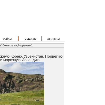
Файлы
Общение
Контакты
збекистана, Норвегии).
Южную Корею, Узбекистан, Норвегию
ю и морозную Исландию.