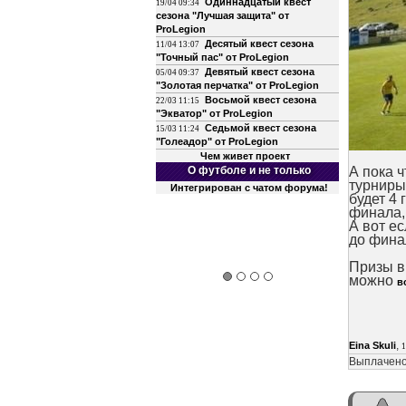
Одиннадцатый квест
19/04 09:34
сезона "Лучшая защита" от
ProLegion
Десятый квест сезона
11/04 13:07
"Точный пас" от ProLegion
Девятый квест сезона
05/04 09:37
"Золотая перчатка" от ProLegion
Восьмой квест сезона
22/03 11:15
"Экватор" от ProLegion
Седьмой квест сезона
15/03 11:24
"Голеадор" от ProLegion
Чем живет проект
О футболе и не только
А пока ч
турниры
Интегрирован с чатом форума!
будет 4 
финала,
А вот ес
до фина
Призы в
можно
в
,
Eina Skuli
1
Выплачено