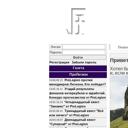
Логин
Главн
Пароль
Привет
Регистрация
Забыли пароль
Газета
Хотел б
и, если
ПроЛегион
ProLegion против
24/06 09:23
менеджеров Легиона. Кто победит?
Угадай результаты
14/05 10:11
финалов интеркубков и заработай.
Конкурс прогнозистов от ProLegion
Четырнадцатый квест
10/05 10:54
"Занавес" от ProLegion
Тринадцатый квест "Всё
03/05 08:41
или ничего" от ProLegion
Двенадцатый квест
26/04 18:07
"Суперсаб" от ProLegion