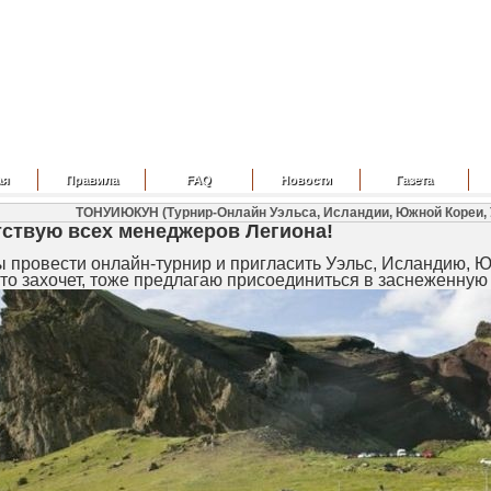
ая
Правила
FAQ
Новости
Газета
ТОНУИЮКУН (Турнир-Онлайн Уэльса, Исландии, Южной Кореи, У
ствую всех менеджеров Легиона!
ы провести онлайн-турнир и пригласить Уэльс, Исландию, 
 кто захочет, тоже предлагаю присоединиться в заснеженну