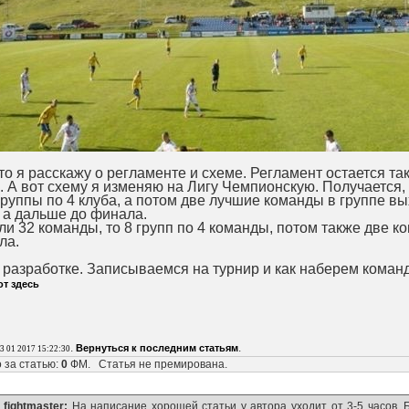
то я расскажу о регламенте и схеме. Регламент остается та
. А вот схему я изменяю на Лигу Чемпионскую. Получается,
группы по 4 клуба, а потом две лучшие команды в группе вы
 а дальше до финала.
ли 32 команды, то 8 групп по 4 команды, потом также две к
ла.
 разработке. Записываемся на турнир и как наберем коман
от здесь
.
.
Вернуться к последним статьям
3 01 2017 15:22:30
 за статью:
0
ФМ. Статья не премирована.
fightmaster:
На написание хорошей статьи у автора уходит от 3-5 часов. 