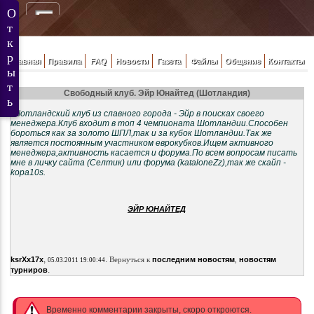
Главная
Правила
FAQ
Новости
Газета
Файлы
Общение
Контакты
Свободный клуб. Эйр Юнайтед (Шотландия)
Шотландский клуб из славного города - Эйр в поисках своего
менеджера.Клуб входит в топ 4 чемпионата Шотландии.Способен
бороться как за золото ШПЛ,так и за кубок Шотландии.Так же
является постоянным участником еврокубков.Ищем активного
менеджера,активность касается и форума.По всем вопросам писать
мне в личку сайта (Селтик) или форума (kataloneZz),так же скайп -
kopa10s.
ЭЙР ЮНАЙТЕД
,
.
ksrXx17x
Вернуться к
последним новостям
,
новостям
05.03.2011 19:00:44
.
турниров
Временно комментарии закрыты, скоро откроются.