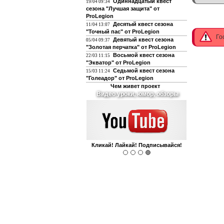
Одиннадцатый квест
19/04 09:34
сезона "Лучшая защита" от
ProLegion
Десятый квест сезона
11/04 13:07
"Точный пас" от ProLegion
Го
Девятый квест сезона
05/04 09:37
"Золотая перчатка" от ProLegion
Восьмой квест сезона
22/03 11:15
"Экватор" от ProLegion
Седьмой квест сезона
15/03 11:24
"Голеадор" от ProLegion
Чем живет проект
О футболе и не только
Интегрирован с чатом форума!