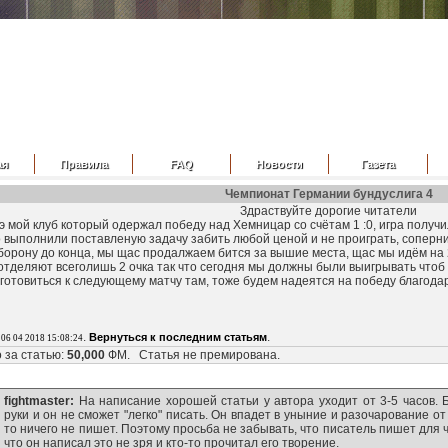
ая
Правила
FAQ
Новости
Газета
Чемпионат Германии бундуслига 4
Здраствуйте дорогие читатели
ой клуб который одержал победу над Хемницар со счётам 1 :0, игра получил
 выполнили поставленую задачу забить любой ценой и не проиграть, соперн
орону до конца, мы щас продалжаем бится за вышие места, щас мы идём на 2
отделяют всеголишь 2 очка так что сегодня мы должны были выигрывать чтоб н
 готовиться к следующему матчу там, тоже будем надеятся на победу благода
,
.
.
Вернуться к последним статьям
06 04 2018 15:08:24
 за статью:
50,000
ФМ. Статья не премирована.
fightmaster:
На написание хорошей статьи у автора уходит от 3-5 часов. 
руки и он не сможет "легко" писать. Он впадет в уныние и разочарование от т
то ничего не пишет. Поэтому просьба не забывать, что писатель пишет для
что он написал это не зря и кто-то прочитал его творение.