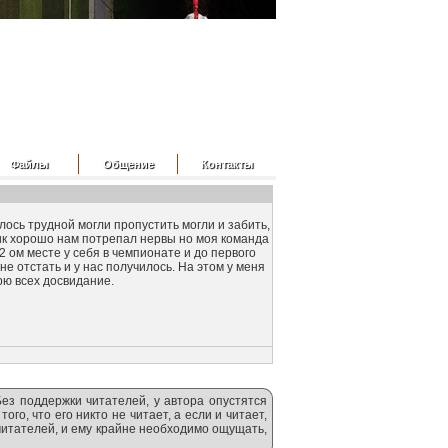
Файлы
Общение
Контакты
ось трудной могли пропустить могли и забить,
ик хорошо нам потрепал нервы но моя команда
 ом месте у себя в чемпионате и до первого
е отстать и у нас получилось. На этом у меня
рю всех досвидание.
Без поддержки читателей, у автора опустятся
ого, что его никто не читает, а если и читает,
 читателей, и ему крайне необходимо ощущать,