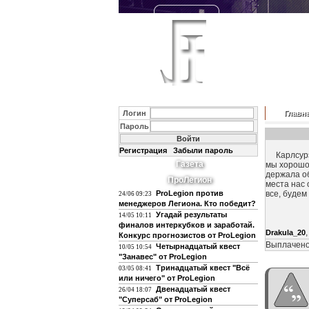
Логин
Главн
Пароль
Регистрация
Забыли пароль
Карлсурэ м
Газета
мы хорошо
держала об
ПроЛегион
места нас 
ProLegion против
все, будем
24/06 09:23
менеджеров Легиона. Кто победит?
Угадай результаты
14/05 10:11
финалов интеркубков и заработай.
Drakula_20
Конкурс прогнозистов от ProLegion
Выплачено
Четырнадцатый квест
10/05 10:54
"Занавес" от ProLegion
Тринадцатый квест "Всё
03/05 08:41
или ничего" от ProLegion
Двенадцатый квест
26/04 18:07
"Суперсаб" от ProLegion