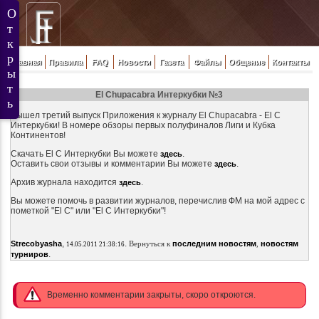
Главная
Правила
FAQ
Новости
Газета
Файлы
Общение
Контакты
El Chupacabra Интеркубки №3
Вышел третий выпуск Приложения к журналу El Chupacabra - El C
Интеркубки! В номере обзоры первых полуфиналов Лиги и Кубка
Континентов!
Скачать El C Интеркубки Вы можете
.
здесь
Оставить свои отзывы и комментарии Вы можете
.
здесь
Архив журнала находится
.
здесь
Вы можете помочь в развитии журналов, перечислив ФМ на мой адрес с
пометкой "El C" или "El C Интеркубки"!
,
.
Strecobyasha
Вернуться к
последним новостям
,
новостям
14.05.2011 21:38:16
.
турниров
Временно комментарии закрыты, скоро откроются.