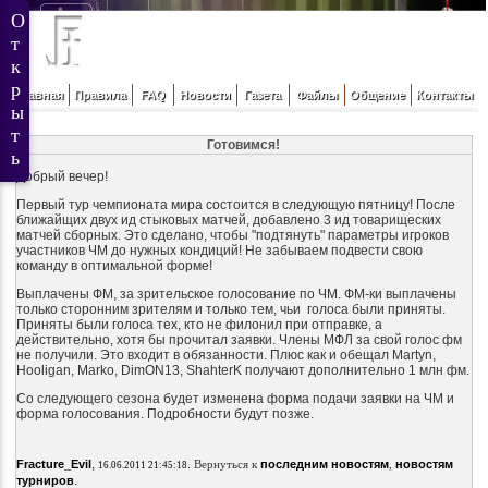
Главная
Правила
FAQ
Новости
Газета
Файлы
Общение
Контакты
Готовимся!
Добрый вечер!
Первый тур чемпионата мира состоится в следующую пятницу! После
ближайщих двух ид стыковых матчей, добавлено 3 ид товарищеских
матчей сборных. Это сделано, чтобы "подтянуть" параметры игроков
участников ЧМ до нужных кондиций! Не забываем подвести свою
команду в оптимальной форме!
Выплачены ФМ, за зрительское голосование по ЧМ. ФМ-ки выплачены
только сторонним зрителям и только тем, чьи голоса были приняты.
Приняты были голоса тех, кто не филонил при отправке, а
действительно, хотя бы прочитал заявки. Члены МФЛ за свой голос фм
не получили. Это входит в обязанности. Плюс как и обещал Martyn,
Hooligan, Marko, DimON13, ShahterK получают дополнительно 1 млн фм.
Со следующего сезона будет изменена форма подачи заявки на ЧМ и
форма голосования. Подробности будут позже.
,
.
Fracture_Evil
Вернуться к
последним новостям
,
новостям
16.06.2011 21:45:18
.
турниров