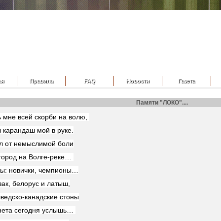
ая
Правила
FAQ
Новости
Газета
Памяти "ЛОКО"....
ь мне всей скорби на волю,
 карандаш мой в руке.
 от немыслимой боли
город на Волге-реке…
ы: новички, чемпионы…
вак, белорус и латыш,
ведско-канадские стоны
нета сегодня услышь…