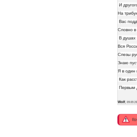
И другого
На трибу
Вас подд
Словно в
В душах 
Вся Росс
Слезы ру
Знаю пус
Я в один
Как расс
Первым д
,
Wolf
09.09.2
Вр