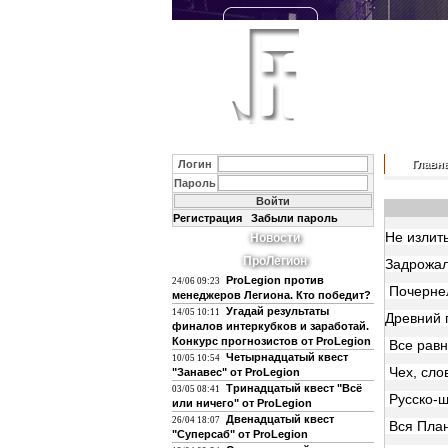
Логин
Главн
Пароль
Регистрация
Забыли пароль
Не излит
Новости
ПроЛегион
Задрожал
ProLegion против
24/06 09:23
Почернел
менеджеров Легиона. Кто победит?
Угадай результаты
14/05 10:11
Древний 
финалов интеркубков и заработай.
Конкурс прогнозистов от ProLegion
Все равн
Четырнадцатый квест
10/05 10:54
Чех, сло
"Занавес" от ProLegion
Тринадцатый квест "Всё
03/05 08:41
Русско-ш
или ничего" от ProLegion
Двенадцатый квест
26/04 18:07
Вся Пла
"Суперсаб" от ProLegion