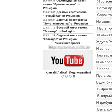
Одиннадцатый квест
Я со все
19/04 09:34
сезона "Лучшая защита" от
Богом пр
ProLegion
Десятый квест сезона
11/04 13:07
Сорок тр
"Точный пас" от ProLegion
Девятый квест сезона
05/04 09:37
Не взлет
"Золотая перчатка" от ProLegion
Восьмой квест сезона
Пусть Го
22/03 11:15
"Экватор" от ProLegion
И начнет
Седьмой квест сезона
15/03 11:24
"Голеадор" от ProLegion
Ждут в Р
Чем живет проект
О футболе и не только
И соперн
Там вас 
И на сбо
Черепан
Интегрирован с чатом форума!
Пусть во
Будут бит
В Яросла
Быстрый 
И трибуны
Быть, ко