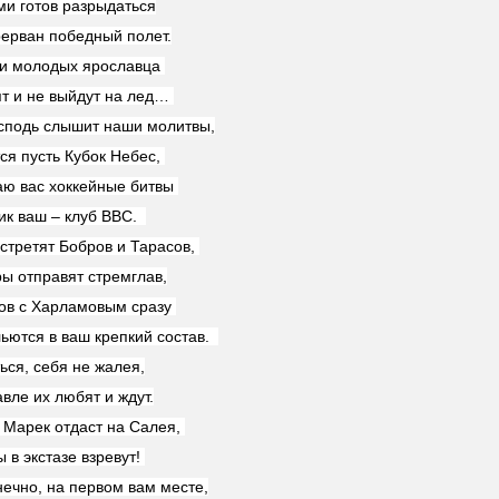
ми готов разрыдаться
ерван победный полет.
и молодых ярославца
ят и не выйдут на лед…
сподь слышит наши молитвы,
ся пусть Кубок Небес,
аю вас хоккейные битвы
ик ваш – клуб ВВС.
встретят Бобров и Тарасов,
ры отправят стремглав,
ов с Харламовым сразу
льются в ваш крепкий состав.
ься, себя не жалея,
вле их любят и ждут.
Марек отдаст на Салея,
 в экстазе взревут!
нечно, на первом вам месте,