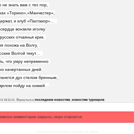
 не знать вам с тех пор,
нах «Торино»,«Манчестер»,
ержат, и клуб «Пахтакор»…
 сердце вонзили иголку
русских отчаянья крик.
ия похожа на Волгу,
сские Волгой текут…
ть, что умру непременно
 из начертанных дней.
танется дух стелом бренным,
елом пойду на хоккей…
.
.
Вернуться к
последним новостям
,
новостям турниров
011 16:52:51
еменно комментарии закрыты, скоро откроются.
Посетители сегодня
Сейчас на сайте