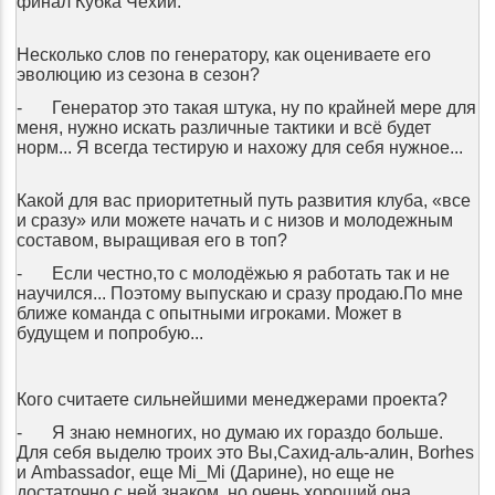
финал Кубка Чехии.
Несколько слов по генератору, как оцениваете его
эволюцию из сезона в сезон?
-
Генератор это такая штука, ну по крайней мере для
меня, нужно искать различные тактики и всё будет
норм...
Я всегда тестирую и нахожу для себя нужное...
Какой для вас приоритетный путь развития клуба, «все
и сразу» или можете начать и с низов и молодежным
составом, выращивая его в топ?
-
Если честно,то с молодёжью я работать так и не
научился... Поэтому выпускаю и сразу продаю.По мне
ближе команда с опытными игроками. Может в
будущем и попробую...
Кого считаете сильнейшими менеджерами проекта?
-
Я знаю немногих, но думаю их гораздо больше.
Для себя выделю троих это Вы,Сахид-аль-алин,
Borhes
и
Ambassador
, еще
Mi
_
Mi
(Дарине), но еще не
достаточно с ней знаком, но очень хороший она