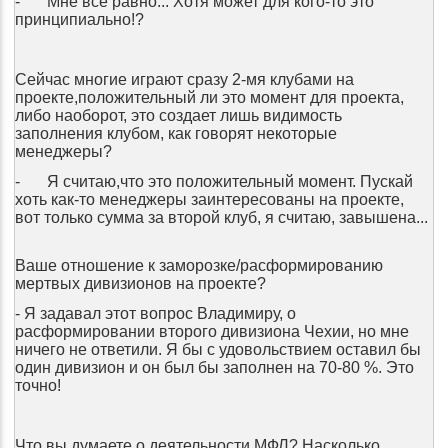
-
Мне всё равно... Хотя может для кого-то это
принципиально!?
Сейчас многие играют сразу 2-мя клубами на
проекте,положительный ли это момент для проекта,
либо наоборот, это создает лишь видимость
заполнения клубом, как говорят некоторые
менеджеры?
-
Я считаю,что это положительный момент. Пускай
хоть как-то менеджеры заинтересованы на проекте,
вот только сумма за второй клуб, я считаю, завышена...
Ваше отношение к заморозке/расформированию
мертвых дивизионов на проекте?
- Я задавал этот вопрос Владимиру, о
расформировании второго дивизиона Чехии, но мне
ничего не ответили. Я бы с удовольствием оставил бы
один дивизион и он был бы заполнен на 70-80 %. Это
точно!
Что вы думаете о деятельности МФЛ? Насколько