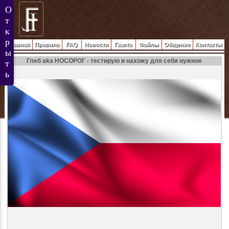
Главная
Правила
FAQ
Новости
Газета
Файлы
Общение
Контакты
Глеб aka НОСОРОГ - тестирую и нахожу для себя нужное