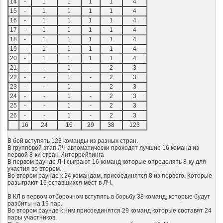
14
-
1
1
1
1
4
15
-
1
1
1
1
4
16
-
1
1
1
1
4
17
-
1
1
1
1
4
18
-
1
1
1
1
4
19
-
1
1
1
1
4
20
-
1
1
1
1
4
21
-
-
1
-
2
3
22
-
-
1
-
2
3
23
-
-
1
-
2
3
24
-
-
1
-
2
3
25
-
-
1
-
2
3
26
-
-
1
-
2
3
16
24
16
29
38
123
В бой вступять 123 команды из разных стран.
В групповой этап ЛЧ автоматически проходят лучшие 16 команд из
первой 8-ки стран Интеррейтинга
В первом раунде ЛЧ сыграют 16 команд которые определять 8-ку для
участия во втором.
Во втором раунде к 24 командам, присоединятся 8 из первого. Которые
разыграют 16 оставшихся мест в ЛЧ.
В КЛ в первом отборочном вступять в борьбу 38 команд, которые будут
разбиты на 19 пар.
Во втором раунде к ним присоединятся 29 команд которые составят 24
пары участников.