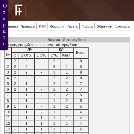
Главная
Правила
FAQ
Новости
Газета
Файлы
Общение
Контакты
Формат Интеркубков
На следующий сезон формат интеркубков:
ЛЧ
КЛ
Всего
№
Гр.
2 Отб.
1 Отб
Отб.
Квал.
1
2
2
-
3
1
8
2
2
2
-
3
1
8
3
2
2
-
3
1
8
4
2
2
-
2
2
8
5
2
1
-
2
2
7
6
2
1
-
2
2
7
7
1
1
-
1
2
5
8
1
1
-
1
2
5
9
1
1
-
1
2
5
10
1
1
-
1
1
4
11
-
1
1
1
1
4
12
-
1
1
1
1
4
13
-
1
1
1
1
4