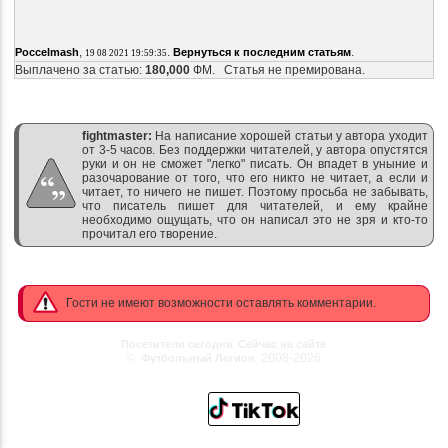
,
.
.
Poccelmash
Вернуться к последним статьям
19 08 2021 19:59:35
Выплачено за статью:
180,000
ФМ. Статья не премирована.
fightmaster:
На написание хорошей статьи у автора уходит
от 3-5 часов. Без поддержки читателей, у автора опустятся
руки и он не сможет "легко" писать. Он впадет в уныние и
разочарование от того, что его никто не читает, а если и
читает, то ничего не пишет. Поэтому просьба не забывать,
что писатель пишет для читателей, и ему крайне
необходимо ощущать, что он написал это не зря и кто-то
прочитал его творение.
Гости не имеют возможности оставлять комментарии.
Посетители сегодня
Сейчас на сайте
©
2008-2026
Футбольный Легион