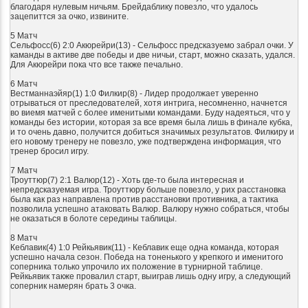
благодаря нулевым ничьям. Брейдаблику повезло, что удалось
зацепиттся за очко, извините.
5 Матч
Сельфосс(6) 2:0 Акюрейри(13) - Сельфосс предсказуемо забрал очки. У
каманды в активе две победы и две ничьи, старт, можно сказать, удался.
Для Акюрейри пока что все также печально.
6 Матч
Вестманнаэйяр(1) 1:0 Филкир(8) - Лидер продолжает уверенно
отрываться от преследователей, хотя интрига, несомненно, начнется
во виемя матчей с более именитыми командами. Буду надеяться, что у
команды без истории, которая за все время была лишь в финале кубка,
и то очень давно, получится добиться значимых результатов. Филкиру и
его новому тренеру не повезло, уже подтверждена информация, что
тренер бросил игру.
7 Матч
Троуттюр(7) 2:1 Валюр(12) - Хоть где-то была интересная и
непредсказуемая игра. Троуттюру больше повезло, у рих расстановка
была как раз направлена против расстановки противника, а тактика
позволила успешно атаковать Валюр. Валюру нужно собраться, чтобы
не оказаться в болоте середины таблицы.
8 Матч
Кеблавик(4) 1:0 Рейкьявик(11) - Кеблавик еще одна команда, которая
успешно начала сезон. Победа на тоненького у крепкого и именитого
соперника только упрочило их положение в турнирной таблице.
Рейкьявик также провалил старт, выиграв лишь одну игру, а следующий
соперник намерян брать 3 очка.