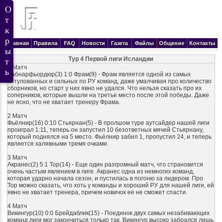
Главная
Правила
FAQ
Новости
Газета
Файлы
Общение
Контакты
Тур 4 Первой лиги Исландии
1 Матч
Хабнарфьордюр(3) 1:0 Фрам(9) - Фрам является одной из самых
титулованных и сильных по РУ команд, даже умалчивая про количество
сборников, но старт у них явно не удался. Что нельзя сказать про их
соперников, которые вышли на третье место после этой победы. Даже
не ясно, что не хватает тренеру Фрама.
2 Матч
Фьёлнир(16) 0:10 Стьярнан(5) - В пролшом туре аутсайдер нашей лиги
проиграл 1:11, теперь он запустил 10 безответных мячей Стьярнану,
который поднялся на 5 место. Фьёлнир забил 1, проп
устил 24, и теперь
является халявными тремя очками.
3 Матч
Акранес(2) 5:1 Тор(14) - Еще один разгромный матч, что страновится
очень частым явлением в лиге. Акранес одна из немногих команд,
которая ударно начала сезон, и пустилась в погоню за лидером. Про
Тор можно сказать, что хоть у команды и хороший РУ для нашей лиги, ей
явно не хватает тренера, причем новичок ее не сможет спасти.
4 Матч
Викингур(10) 0:0 Брейдаблик(15) - Поединок двух самых незабивающих
команд лиги мог закончиться только так. Викингур высоко забрался лишь