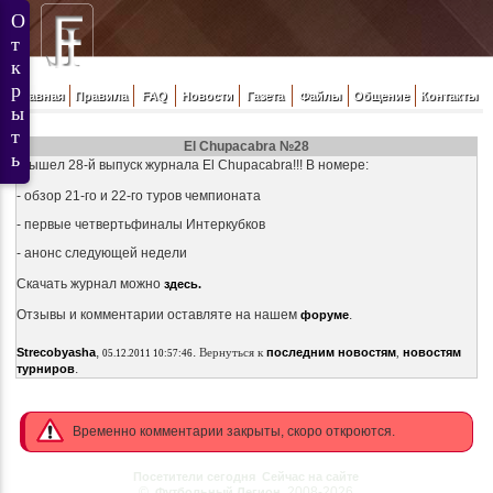
Главная
Правила
FAQ
Новости
Газета
Файлы
Общение
Контакты
El Chupacabra №28
Вышел 28-й выпуск журнала El Chupacabra!!! В номере:
- обзор 21-го и 22-го туров чемпионата
- первые четвертьфиналы Интеркубков
- анонс следующей недели
Скачать журнал можно
здесь.
Отзывы и комментарии оставляте на нашем
.
форуме
,
.
Strecobyasha
Вернуться к
последним новостям
,
новостям
05.12.2011 10:57:46
.
турниров
Временно комментарии закрыты, скоро откроются.
Посетители сегодня
Сейчас на сайте
©
2008-2026
Футбольный Легион