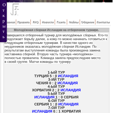
Главная
Правила
FAQ
Новости
Газета
Файлы
Общение
Контакты
Молодёжная сборная Исландии на отборочном турнире.
Завершился отборочный турнир для молодёжных сборных. Кто-то
продолжает борьбу далее, а кому-то можно начинать готовиться к
следующим отборочным турнирам. В качестве одного из
неудачников оказалась молодёжная сборная Исландии. По
результатам выступления команды была произведена замена
наставника сборной. Вторую часть турнира «молодёжка»
полностью провалила. Команда заняла предпоследнее место
в своей группе. Матчи команды по турниру:
1-ЫЙ ТУР
ТУРЦИЯ 5 : 0
ИСЛАНДИЯ
3-ИЙ ТУР
ЧЕХИЯ 0 : 2
ИСЛАНДИЯ
4-ЫЙ ТУР
ХОРВАТИЯ 2 : 2
ИСЛАНДИЯ
5-ЫЙ ТУР
ИСЛАНДИЯ
1 : 0
СЕРБИЯ
6-ОЙ ТУР
СЕРБИЯ 1 : 0
ИСЛАНДИЯ
7-ОЙ ТУР
ИСЛАНДИЯ
0 : 1 ХОРВАТИЯ