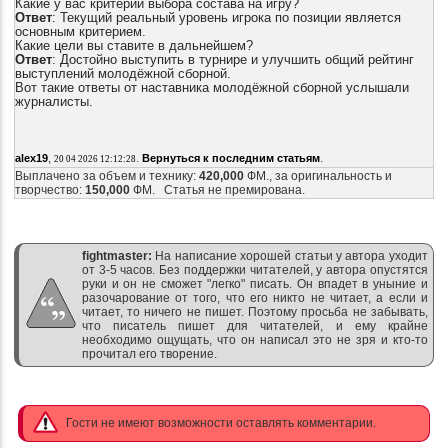
Какие у вас критерии выбора состава на игру?
Ответ
: Текущий реальный уровень игрока по позиции является
основным критерием.
Какие цели вы ставите в дальнейшем?
Ответ
: Достойно выступить в турнире и улучшить общий рейтинг
выступлений молодёжной сборной.
Вот такие ответы от наставника молодёжной сборной услышали
журналисты.
,
.
.
alex19
Вернуться к последним статьям
20 04 2026 12:12:28
Выплачено за объем и технику:
420,000
ФМ., за оригинальность и
творчество:
150,000
ФМ. Статья не премирована.
fightmaster:
На написание хорошей статьи у автора уходит
от 3-5 часов. Без поддержки читателей, у автора опустятся
руки и он не сможет "легко" писать. Он впадет в уныние и
разочарование от того, что его никто не читает, а если и
читает, то ничего не пишет. Поэтому просьба не забывать,
что писатель пишет для читателей, и ему крайне
необходимо ощущать, что он написал это не зря и кто-то
прочитал его творение.
Гости не имеют возможности оставлять комментарии.