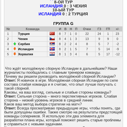
8-ОЙ ТУР
ИСЛАНДИЯ
0 : 3 ЧЕХИЯ
10-ЫЙ ТУР
ИСЛАНДИЯ
0 : 2 ТУРЦИЯ
ГРУППА G
№
Команда
И
В
Н
П
Очки
ГЗ
ГП
+/-
1
Турция
8
7
1
0
22
24
1
23
2
Чехия
8
4
1
3
13
9
9
0
3
Сербия
8
2
2
4
8
5
7
-2
4
Исландия
8
2
1
5
7
5
14
-9
5
Хорватия
8
1
3
4
6
5
17
-12
Что ждёт молодёжную сборную Исландии в дальнейшем? Наши
журналисты пообщались с главным тренером команды.
Почему вы решили руководить молодёжной сборной Исландии?
Ответ:
Я новичок в игре. Молодёжная сборная Исландии по силе
состава слабая команда и я считаю, что опыт лучше получать с
такой
сборной.
Каковы, на ваш взгляд, сильные и слабые стороны команды?
Ответ:
Сильная сторона – много перспективных игроков. Слабая
сторона – низкий уровень игроков в средней линии.
Каков ваш метод выбора стратегии на матч?
Ответ:
Всегда просматриваю предыдущие игры, чтобы понять, где
были допущены ошибки. Также смотрю на результаты предстоящей
команды соперников. Я использую эти два элемента для
разработки плана игры, который поможет решить старые проблемы
и справиться с новыми задачами.