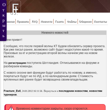
Главная
Правила
FAQ
Новости
Газета
Файлы
Общение
Контакты
Немного новостей
Всем привет!
Сообщаю, что после первой волны КТ будем обновлять сервер проекта.
Как уже писал ранее, возможно сайт будет недоступен какоё-то время.
Призовые за кт и регистрацию второй волны начнем уже на новом
железе.
На
поступила Шотландия. Отписываемся на форуме и
регистрацию
разбираем команды.
С нового сезоне вип функции будут работать по новому, а именно,
покупаться будут не по ИД, а по календарным дням. Стоимость
купленных вип ранее будет возвращена своим владельцам.
,
.
Fracture_Evil
Вернуться к
последним новостям
,
новостям
24.01.2012 16:11:56
.
турниров
Временно комментарии закрыты, скоро откроются.