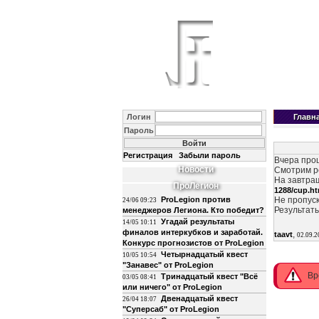
Логин
Главн
Пароль
Регистрация
Забыли пароль
Вчера про
Новости
Смотрим р
На завтра
ПроЛегион
1288/cup.h
ProLegion против
Не пропус
24/06 09:23
Результат
менеджеров Легиона. Кто победит?
Угадай результаты
14/05 10:11
финалов интеркубков и заработай.
,
taavt
02.09.2
Конкурс прогнозистов от ProLegion
Четырнадцатый квест
10/05 10:54
"Занавес" от ProLegion
Вр
Тринадцатый квест "Всё
03/05 08:41
или ничего" от ProLegion
Двенадцатый квест
26/04 18:07
"Суперсаб" от ProLegion