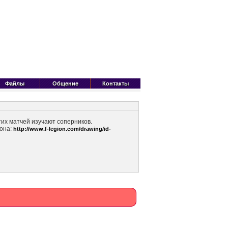
Файлы
Общение
Контакты
этих матчей изучают соперников.
зона:
http://www.f-legion.com/drawing/id-