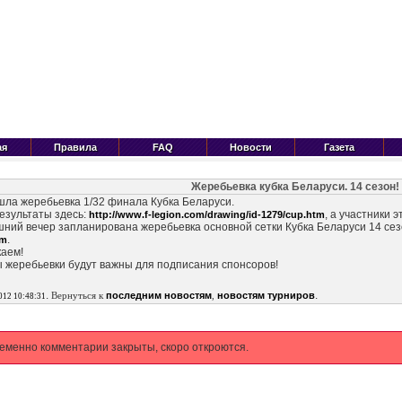
ая
Правила
FAQ
Новости
Газета
Жеребьевка кубка Беларуси. 14 сезон!
шла жеребьевка 1/32 финала Кубка Беларуси.
езультаты здесь:
, а участники 
http://www.f-legion.com/drawing/id-1279/cup.htm
шний вечер запланирована жеребьевка основной сетки Кубка Беларуси 14 се
.
tm
каем!
ы жеребьевки будут важны для подписания спонсоров!
.
.
Вернуться к
последним новостям
,
новостям турниров
012 10:48:31
еменно комментарии закрыты, скоро откроются.