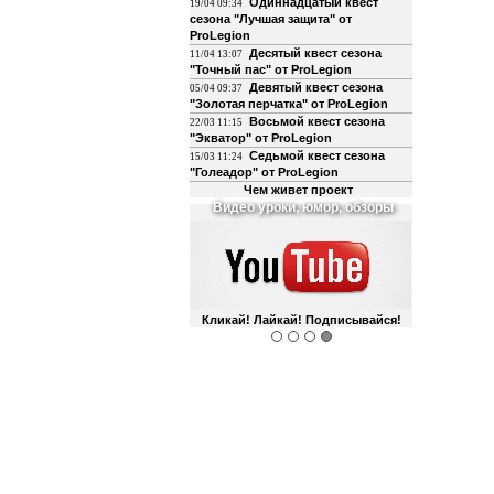
Одиннадцатый квест
19/04 09:34
сезона "Лучшая защита" от
ProLegion
Десятый квест сезона
11/04 13:07
"Точный пас" от ProLegion
Девятый квест сезона
05/04 09:37
"Золотая перчатка" от ProLegion
Восьмой квест сезона
22/03 11:15
"Экватор" от ProLegion
Седьмой квест сезона
15/03 11:24
"Голеадор" от ProLegion
Чем живет проект
О футболе и не только
Интегрирован с чатом форума!