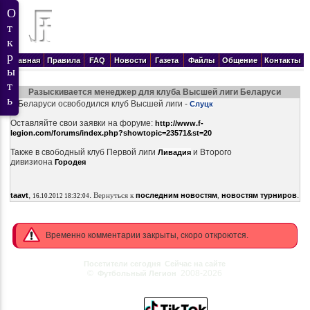
Главная
Правила
FAQ
Новости
Газета
Файлы
Общение
Контакты
Разыскивается менеджер для клуба Высшей лиги Беларуси
В Беларуси освободился клуб Высшей лиги -
Слуцк
Оставляйте свои заявки на форуме:
http://www.f-
legion.com/forums/index.php?showtopic=23571&st=20
Также в свободный клуб Первой лиги
и Второго
Ливадия
дивизиона
Городея
,
.
.
taavt
Вернуться к
последним новостям
,
новостям турниров
16.10.2012 18:32:04
Временно комментарии закрыты, скоро откроются.
Посетители сегодня
Сейчас на сайте
©
2008-2026
Футбольный Легион