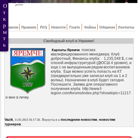
Главная
Правила
FAQ
Новости
Газета
Файлы
Общение
Контакты
Свободный клуб в Украине!
поисках
Карпаты Яремче
квалифицированного менеджера. Клуб
добротный, Финансы клуба: 1,235,548 $, с не
плохой инфраструктурой (ДЮСШ 4 уровня), и
еще с не выпущенным рядом воспитанников
клуба. Еще можно успеть попасть на КТ
(предварительно уже записал клуб на 1 и 2
волны). Назначение в клуб будет сегодня.
Поспешите. Заявка для оперативного
получения клуба http://www.f-
legion.com/forums/index.php?showtopic=11217
и мне в личку.
,
.
Vazik
Вернуться к
последним новостям
,
новостям
11.01.2013 16:17:26
.
турниров