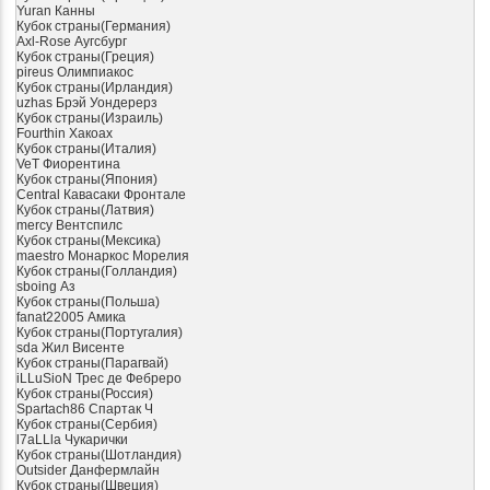
Yuran Канны
Кубок страны(Германия)
Axl-Rose Аугсбург
Кубок страны(Греция)
pireus Олимпиакос
Кубок страны(Ирландия)
uzhas Брэй Уондерерз
Кубок страны(Израиль)
Fourthin Хакоах
Кубок страны(Италия)
VeT Фиорентина
Кубок страны(Япония)
Central Кавасаки Фронтале
Кубок страны(Латвия)
mercy Вентспилс
Кубок страны(Мексика)
maestro Монаркос Морелия
Кубок страны(Голландия)
sboing Аз
Кубок страны(Польша)
fanat22005 Амика
Кубок страны(Португалия)
sda Жил Висенте
Кубок страны(Парагвай)
iLLuSioN Трес де Фебреро
Кубок страны(Россия)
Spartach86 Спартак Ч
Кубок страны(Сербия)
l7aLLla Чукарички
Кубок страны(Шотландия)
Outsider Данфермлайн
Кубок страны(Швеция)