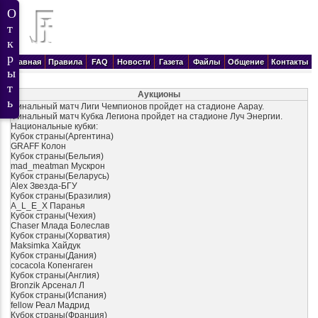
Главная
Правила
FAQ
Новости
Газета
Файлы
Общение
Контакты
Аукционы
Финальный матч Лиги Чемпионов пройдет на стадионе Аарау.
Финальный матч Кубка Легиона пройдет на стадионе Луч Энергии.
Национальные кубки:
Кубок страны(Аргентина)
GRAFF Колон
Кубок страны(Бельгия)
mad_meatman Мускрон
Кубок страны(Беларусь)
Alex Звезда-БГУ
Кубок страны(Бразилия)
A_L_E_X Паранья
Кубок страны(Чехия)
Chaser Млада Болеслав
Кубок страны(Хорватия)
Maksimka Хайдук
Кубок страны(Дания)
cocacola Копенгаген
Кубок страны(Англия)
Bronzik Арсенал Л
Кубок страны(Испания)
fellow Реал Мадрид
Кубок страны(Франция)