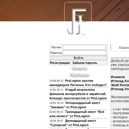
Логин
Главн
Пароль
Добрый де
Регистрация
Забыли пароль
уже завтра
Новости
свободные 
ПроЛегион
Исмаили
ProLegion против
Иттихад А
24/06 09:23
менеджеров Легиона. Кто победит?
Эраб Конт
Иттихад Э
Угадай результаты
14/05 10:11
финалов интеркубков и заработай.
Желающие п
Конкурс прогнозистов от ProLegion
коллективо
Четырнадцатый квест
10/05 10:54
"Занавес" от ProLegion
- у нас жи
Тринадцатый квест "Всё
03/05 08:41
- програм
или ничего" от ProLegion
- молодые 
Двенадцатый квест
- возможно
26/04 18:07
"Суперсаб" от ProLegion
- помощь 