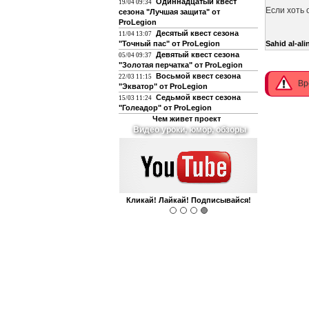
Одиннадцатый квест
19/04 09:34
Если хоть 
сезона "Лучшая защита" от
ProLegion
Десятый квест сезона
11/04 13:07
"Точный пас" от ProLegion
Sahid al-ali
Девятый квест сезона
05/04 09:37
"Золотая перчатка" от ProLegion
Восьмой квест сезона
22/03 11:15
Вр
"Экватор" от ProLegion
Седьмой квест сезона
15/03 11:24
"Голеадор" от ProLegion
Чем живет проект
Видео уроки, юмор, обзоры
Кликай! Лайкай! Подписывайся!