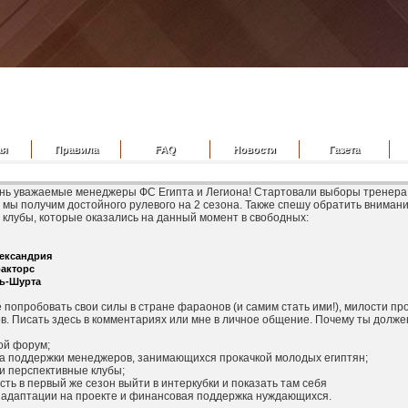
ая
Правила
FAQ
Новости
Газета
нь уважаемые менеджеры ФС Египта и Легиона! Стартовали выборы тренера 
 мы получим достойного рулевого на 2 сезона. Также спешу обратить вниман
клубы, которые оказались на данный момент в свободных:
лександрия
ракторс
ль-Шурта
опробовать свои силы в стране фараонов (и самим стать ими!), милости пр
в. Писать здесь в комментариях или мне в личное общение. Почему ты должен
вой форум;
ма поддержки менеджеров, занимающихся прокачкой молодых египтян;
и перспективные клубы;
сть в первый же сезон выйти в интеркубки и показать там себя
в адаптации на проекте и финансовая поддержка нуждающихся.