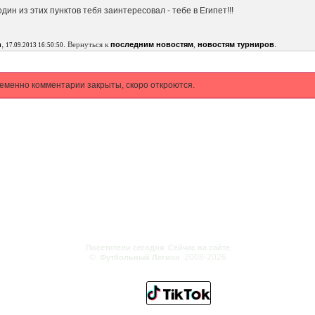
один из этих пунктов тебя заинтересовал - тебе в Египет!!!
,
.
.
n
Вернуться к
последним новостям
,
новостям турниров
17.09.2013 16:50:50
еменно комментарии закрыты, скоро откроются.
Посетители сегодня
Сейчас на сайте
©
2008-2026
Футбольный Легион