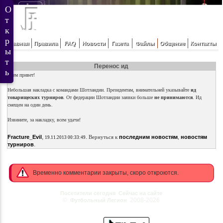
Главная
Правила
FAQ
Новости
Газета
Файлы
Общение
Контакты
Перенос ид
Всем привет!
Небольшая накладка с командами Шотландии. Президентам, внимательней указывайте
ид
товарищеских турниров
. От федерации Шотландии заявки больше
не принимаются
. Ид
смещен на один день.
Извините, за накладку, всем удачи!
,
.
Fracture_Evil
Вернуться к
последним новостям
,
новостям
19.11.2013 00:33:49
.
турниров
Временно комментарии закрыты, скоро откроются.
Посетители сегодня
Сейчас на сайте
©
2008-2026
Футбольный Легион